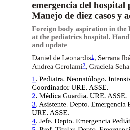
emergencia del hospital 
Manejo
de
diez
casos
y
a
Foreign body aspiration in the
at the pediatrics hospital.
Hand
and
update
1
Daniel de Leonardis
, Serrana Ib
2
Andrea Gerolami
, Graciela Seh
1
. Pediatra.
Neonatólogo
. Intensi
Coordinador URE. ASSE.
2
. Médica Guardia. URE. ASSE.
3
. Asistente. Depto. Emergenci
URE. ASSE.
4
. Jefe. Depto. Emergencia Ped
5
. Prof. Titular. Depto. Emerge