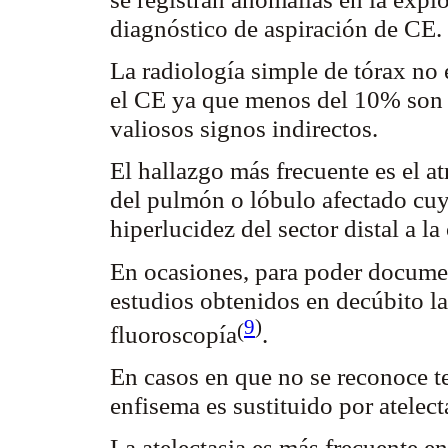
diagnóstico de aspiración de CE.
La radiología simple de tórax no 
el CE ya que menos del 10% so
valiosos signos indirectos.
El hallazgo más frecuente es el
at
del pulmón o lóbulo afectado cu
hiperlucidez
del sector distal a la
En ocasiones, para poder docume
estudios obtenidos en decúbito lat
9
)
(
fluoroscopía
.
En casos en que no se reconoce t
enfisema es sustituido por
atelect
La
atelectasia
es más frecuente en