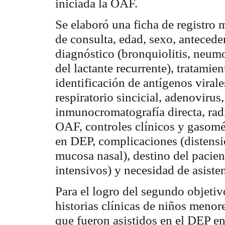
iniciada la OAF.
Se elaboró una ficha de registro 
de consulta, edad, sexo, anteced
diagnóstico (
bronquiolitis
, neumo
del lactante recurrente), tratamie
identificación de antígenos viral
respiratorio
sincicial
, adenovirus,
inmunocromatografía
directa, rad
OAF, controles clínicos y gasomét
en DEP, complicaciones (distensió
mucosa nasal), destino del pacie
intensivos) y necesidad de asiste
Para el logro del segundo objetiv
historias clínicas de niños menor
que fueron asistidos en el DEP e