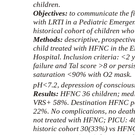
children.
Objectives:
to communicate the fi
with LRTI in a Pediatric Emerge
historical cohort of children wh
Methods:
descriptive, prospectiv
child treated with HFNC in the
Hospital. Inclusion criteria: <2 
failure and Tal score >8 or persi
saturation <90% with O2 mask. 
pH<7.2, depression of conscious
Results:
HFNC 36 children; med
VRS+ 58%. Destination HFNC pa
22%. No complications, no deat
not treated with HFNC; PICU: 
historic cohort 30(33%)
vs
HFNC 