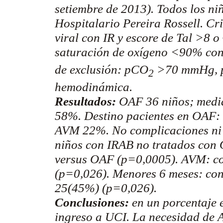
setiembre de 2013). Todos los n
Hospitalario Pereira
Rossell
. Cr
viral con IR y escore de Tal >8 o
saturación de oxígeno <90% co
de exclusión: pCO
>70
mmHg
,
2
hemodinámica.
Resultados:
OAF 36 niños; medi
58%. Destino pacientes en OAF
AVM 22%. No complicaciones ni f
niños con IRAB no tratados con 
versus OAF (p=0,0005). AVM: co
(p=0,026). Menores 6 meses: co
25(45%) (p=0,026).
Conclusiones:
en un porcentaje e
ingreso a UCI. La necesidad de