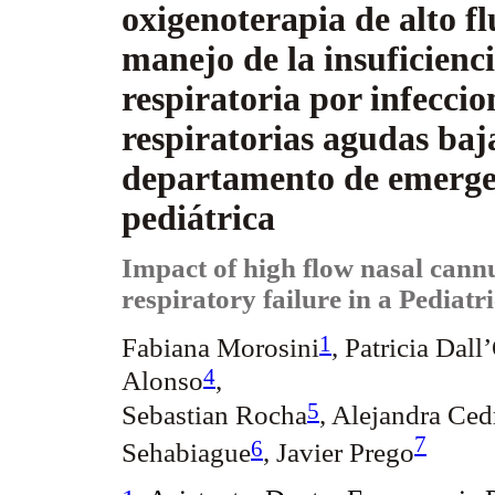
oxigenoterapia de alto fl
manejo de la insuficienc
respiratoria por infeccio
respiratorias agudas baj
departamento de emerge
pediátrica
Impact of high flow nasal
cann
respiratory failure in a Pedia
1
Fabiana
Morosini
, Patricia Dall
4
Alonso
,
5
Sebastian
Rocha
, Alejandra Ced
7
6
Sehabiague
, Javier Prego