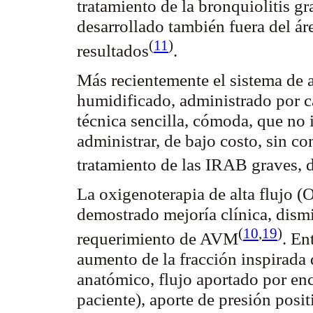
tratamiento de la
bronquiolitis
gra
desarrollado también fuera del á
(
11
)
resultados
.
Más recientemente el sistema de a
humidificado, administrado por c
técnica sencilla, cómoda, que no i
administrar, de bajo costo, sin co
tratamiento de las IRAB graves, d
La oxigenoterapia de alta flujo 
demostrado mejoría clínica, dis
(
10
,
19
)
requerimiento de
AVM
. En
aumento de la fracción inspirada
anatómico, flujo aportado por en
paciente), aporte de presión posit