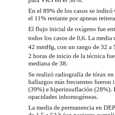
En el 89% de los casos se indicó
el 11% restante por apneas reiter
El flujo inicial de oxígeno fue en
todos los casos de 0,6. La media
42
mmHg
, con un rango de 32 a
2 horas de inicio de la técnica fu
mediana de 38.
Se realizó radiografía de tórax e
hallazgos más frecuentes fueron inf
(39%) e
hiperinsuflación
(28%). E
opacidades
inhomogéneas
.
La media de permanencia en DEP
de 1,5 a 52 h (un paciente cumpl