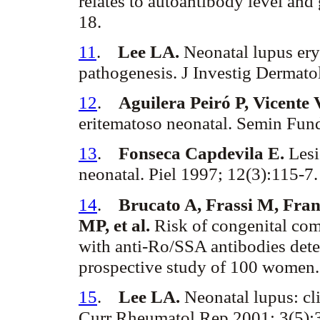
relates to autoantibody level and
18.
11
.
Lee LA.
Neonatal lupus
er
pathogenesis. J
Investig
Dermato
12
.
Aguilera
Peiró
P, Vicente 
eritematoso neonatal.
Semin
Fun
13
.
Fonseca Capdevila E.
Lesi
neonatal. Piel 1997; 12(3):115-7
14
.
Brucato
A,
Frassi
M,
Fran
MP, et al.
Risk of congenital com
with anti-Ro/SSA antibodies det
prospective study of 100 women.
15
.
Lee LA.
Neonatal lupus: cli
Curr
Rheumatol
Rep 2001; 3(5):