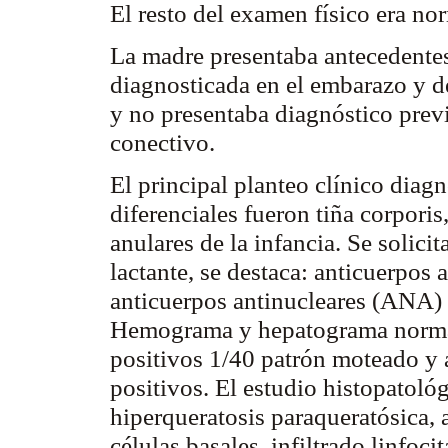
El resto del examen físico era no
La madre presentaba antecedentes
diagnosticada en el embarazo y d
y no presentaba diagnóstico prev
conectivo.
El principal planteo clínico diag
diferenciales fueron tiña
corporis
anulares de la infancia. Se solic
lactante, se destaca: anticuerpos
anticuerpos antinucleares (ANA)
Hemograma y
hepatograma
norma
positivos 1/40 patrón moteado y
positivos. El estudio histopatoló
hiperqueratosis
paraqueratósica
,
células basales, infiltrado linfoci