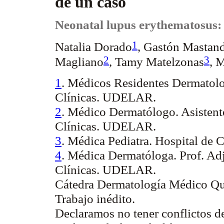
de un caso
Neonatal lupus
erythematosus
:
1
Natalia Dorado
, Gastón Mastan
2
3
Magliano
,
Tamy
Matelzonas
, 
1
. Médicos Residentes Dermatolo
Clínicas. UDELAR.
2
. Médico Dermatólogo. Asistent
Clínicas. UDELAR.
3
. Médica Pediatra. Hospital de
4
. Médica Dermatóloga. Prof.
Adj
Clínicas. UDELAR.
Cátedra Dermatología Médico Qu
Trabajo inédito.
Declaramos no tener conflictos de