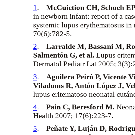
1
.
McCuiction
CH,
Schoch
EP 
in newborn infant; report of a c
systemic lupus
erythematosus
in 
70(6):782-5.
2
.
Larralde M,
Bassani
M, Ro
Salmentón
G, et al.
Lupus eritem
Dermatol
Pediatr
Lat
2005; 3(3)
3
.
Aguilera
Peiró
P, Vicente V
Viladoms
R, Antón López J, Ve
lupus eritematoso neonatal cután
4
.
Pain C, Beresford M.
Neona
Health 2007; 17(6):223-7.
5
.
Peñate
Y, Luján D,
Rodrigu