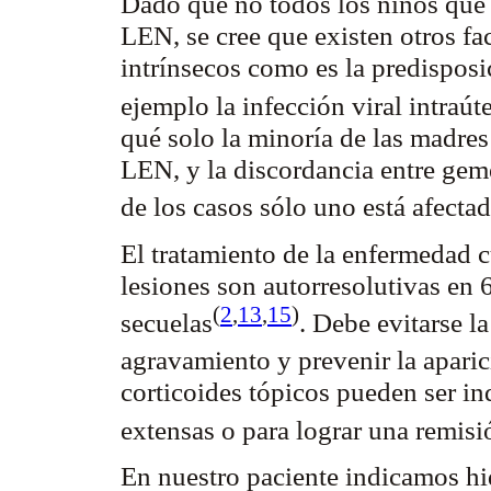
Dado que no todos los niños que
LEN, se cree que existen otros fa
intrínsecos como es la predisposi
ejemplo la infección viral
intraút
qué solo la minoría de las madres
LEN, y la discordancia entre gem
de los casos sólo uno está
afecta
El tratamiento de la enfermedad 
lesiones son
autorresolutivas
en 6
(
2
,
13
,
15
)
secuelas
. Debe evitarse la
agravamiento y prevenir la apari
corticoides tópicos pueden ser in
extensas o para lograr una remis
En nuestro paciente indicamos hi