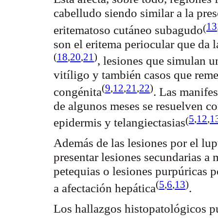
cabelludo siendo similar a la pre
13
(
eritematoso cutáneo
subagudo
son el eritema
periocular
que da l
(
18
,
20
,
21
)
, lesiones que simulan 
vitíligo y también casos que rem
(
9
,
12
,
21
,
22
)
congénita
. Las manifes
de algunos meses se resuelven c
5
,
12
,
1
(
epidermis y
telangiectasias
Además de las lesiones por el lup
presentar lesiones secundarias a
petequias o lesiones
purpúricas
p
(
5
,
6
,
13
)
a afectación
hepática
.
Los hallazgos histopatológicos p