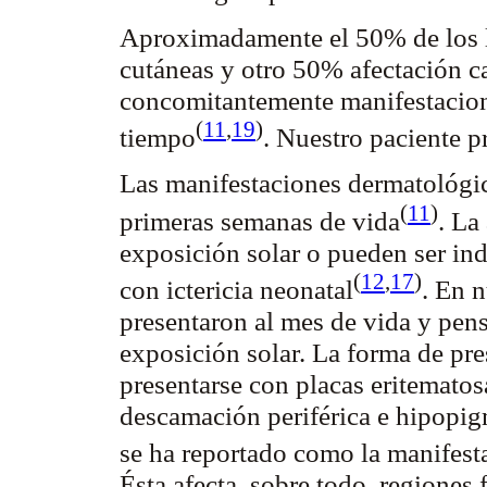
Aproximadamente el 50% de los l
cutáneas y otro 50% afectación c
concomitantemente manifestacion
(
11
,
19
)
tiempo
. Nuestro paciente 
Las manifestaciones dermatológic
(
11
)
primeras semanas de
vida
. La
exposición solar o pueden ser ind
(
12
,
17
)
con ictericia
neonatal
. En n
presentaron al mes de vida y pens
exposición solar. La forma de pr
presentarse con placas eritematos
descamación periférica e
hipopig
se ha reportado como la manifest
Ésta afecta, sobre todo, regiones