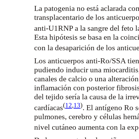
La patogenia no está aclarada co
transplacentario
de los anticuerp
anti-U1RNP a la sangre del feto l
Esta hipótesis se basa en la coinc
con la desaparición de los anticu
Los anticuerpos anti-Ro/SSA tiene
pudiendo inducir una miocarditis,
canales de calcio o una alteraci
inflamación con posterior fibrosi
del tejido sería la causa de la irre
(
12
,
13
)
cardíacas
. El antígeno Ro s
pulmones, cerebro y células hemá
nivel cutáneo aumenta con la ex