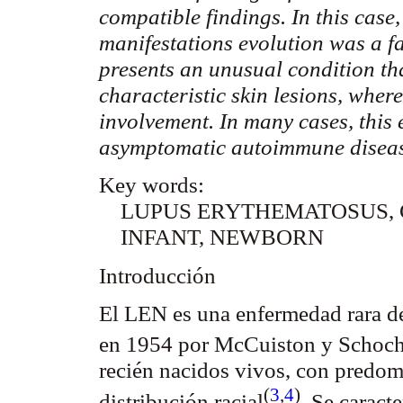
compatible findings. In this case
manifestations evolution was a fa
presents an unusual condition th
characteristic skin lesions, wher
involvement. In many cases, this
asymptomatic autoimmune disea
Key words:
LUPUS ERYTHEMATOSUS,
INFANT, NEWBORN
Introducción
El LEN es una enfermedad rara del
en 1954 por
McCuiston
y
Schoc
recién nacidos vivos, con predom
(
3
,
4
)
distribución
racial
. Se caract