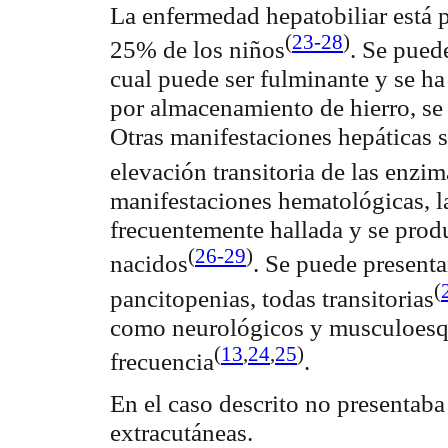
La enfermedad
hepatobiliar
está 
(
23-28
)
25% de los
niños
. Se pued
cual puede ser fulminante y se 
por almacenamiento de hierro, s
Otras manifestaciones hepáticas
elevación transitoria de las enzi
manifestaciones hematológicas, 
frecuentemente hallada y se prod
(
26-29
)
nacidos
. Se puede present
(
pancitopenias
, todas
transitorias
como neurológicos y
musculoesq
(
13
,
24
,
25
)
frecuencia
.
En el caso descrito no presentab
extracutáneas
.