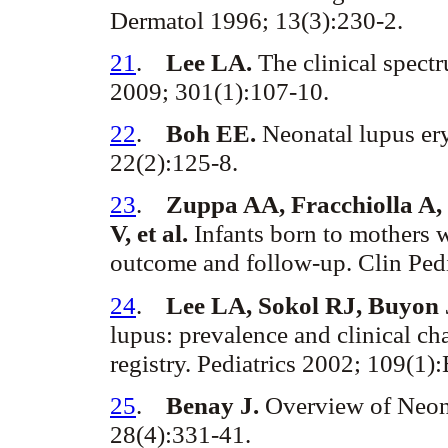
Dermatol
1996; 13(3):230-2.
21
.
Lee LA.
The clinical spect
2009; 301(1):107-10.
22
.
Boh
EE.
Neonatal lupus
er
22(2):125-8.
23
.
Zuppa
AA,
Fracchiolla
A,
V, et al.
Infants born to mothers
outcome and follow-up.
Clin
Ped
24
.
Lee LA,
Sokol
RJ,
Buyon
lupus: prevalence and clinical cha
registry. Pediatrics 2002; 109(1
25
.
Benay
J.
Overview of Neon
28(4):331-41.