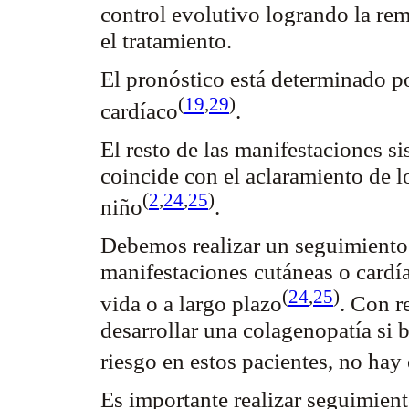
control evolutivo logrando la rem
el tratamiento.
El pronóstico está determinado p
(
19
,
29
)
cardíaco
.
El resto de las manifestaciones si
coincide con el
aclaramiento
de l
(
2
,
24
,
25
)
niño
.
Debemos realizar un seguimiento 
manifestaciones cutáneas o cardí
(
24
,
25
)
vida o a largo
plazo
. Con r
desarrollar una
colagenopatía
si 
riesgo en estos pacientes, no hay
Es importante realizar seguimient