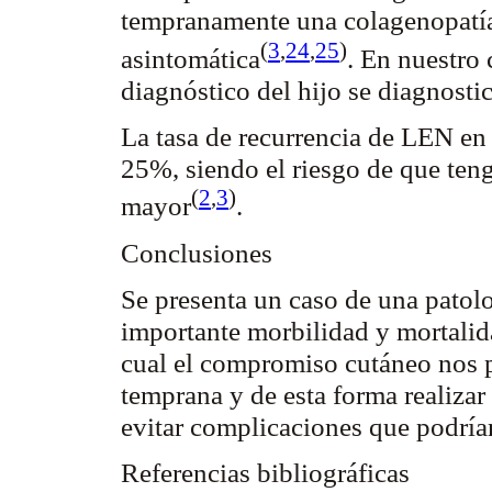
tempranamente una
colagenopatí
(
3
,
24
,
25
)
asintomática
. En nuestro 
diagnóstico del hijo se diagnosti
La tasa de recurrencia de LEN en
25%, siendo el riesgo de que ten
(
2
,
3
)
mayor
.
Conclusiones
Se presenta un caso de una patol
importante morbilidad y mortalid
cual el compromiso cutáneo nos p
temprana y de esta forma realizar 
evitar complicaciones que podría
Referencias
bibliográficas