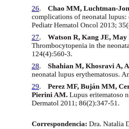
26
.
Chao MM,
Luchtman
-Jo
complications of neonatal lupus: c
Pediatr
Hematol
Oncol
2013; 35(
27
.
Watson R, Kang JE, May
Thrombocytopenia in the neonata
124(4):560-3.
28
.
Shahian
M,
Khosravi
A,
A
neonatal lupus
erythematosus
.
A
29
.
Perez
MF, Buján MM,
Cer
Pierini
AM.
Lupus eritematoso ne
Dermatol
2011; 86(2):347-51.
Correspondencia:
Dra. Natalia 