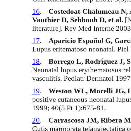
16
.
Costedoat
-Chalumeau N,
Vauthier
D,
Sebbouh
D, et al.
[N
literature]. Rev Med Interne 200
17
.
Aparicio Español G, Garc
Lupus eritematoso neonatal. Piel
18
.
Borrego L, Rodríguez J, S
Neonatal lupus
erythematosus
re
vasculitis.
Pediatr
Dermatol
1997;
19
.
Weston WL,
Morelli
JG, L
positive
cutaneous
neonatal lupu
1999; 40(5 Pt 1):675-81.
20
.
Carrascosa JM, Ribera M,
Cutis
marmorata
telangiectatica
c