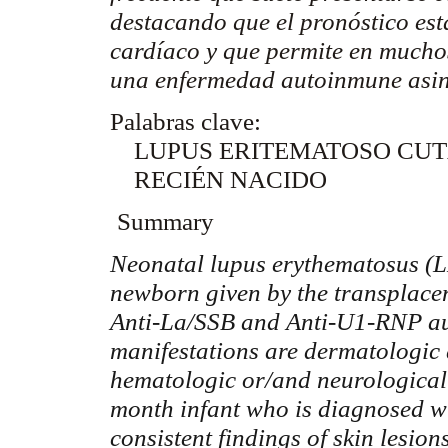
destacando que el pronóstico es
cardíaco y que permite en mucho
una enfermedad autoinmune asi
Palabras clave:
LUPUS ERITEMATOSO CU
RECIÉN NACIDO
Summary
Neonatal lupus
erythematosus
(L
newborn given by the
transplace
Anti-La/SSB and Anti-U1-RNP
a
manifestations are dermatologic 
hematologic or/and neurological 
month infant who is diagnosed w
consistent findings of skin lesi