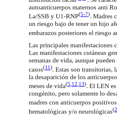
autoanticuerpos
maternos anti Ro
(
5-7
)
La/SSB y U1-
RNP
. Madres 
un riesgo bajo de tener un hijo 
embarazos posteriores el riesgo
Las principales manifestaciones 
Las manifestaciones cutáneas gen
semanas de vida, aunque pueden 
(
11
)
casos
. Estas son transitorias,
la desaparición de los anticuerpo
(
5
,
12
,
13
)
meses de
vida
. El LEN es
congénito, pero solamente lo desa
madres con anticuerpos
positivos
(
hematológicas y/o
neurológicas