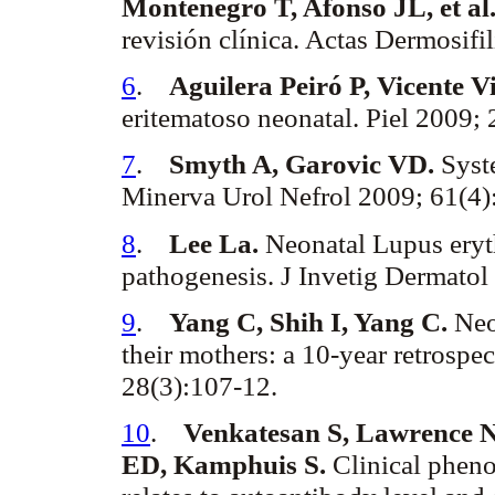
Montenegro T,
Afonso
JL, et al
revisión clínica. Actas
Dermosifil
6
.
Aguilera
Peiró
P, Vicente V
eritematoso neonatal. Piel 2009;
7
.
Smyth
A,
Garovic
VD.
Syst
Minerva
Urol
Nefrol
2009; 61(4)
8
.
Lee La.
Neonatal Lupus
ery
pathogenesis. J
Invetig
Dermatol
9
.
Yang C, Shih I, Yang C.
Neo
their mothers: a 10-year retrospe
28(3):107-12.
10
.
Venkatesan
S, Lawrence 
ED,
Kamphuis
S.
Clinical pheno