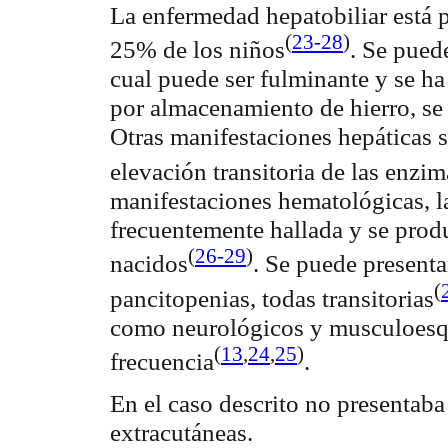
La enfermedad
hepatobiliar
está 
(
23-28
)
25% de los
niños
. Se pued
cual puede ser fulminante y se 
por almacenamiento de hierro, s
Otras manifestaciones hepáticas
elevación transitoria de las enzi
manifestaciones hematológicas, 
frecuentemente hallada y se prod
(
26-29
)
nacidos
. Se puede present
(
pancitopenias
, todas
transitorias
como neurológicos y
musculoesq
(
13
,
24
,
25
)
frecuencia
.
En el caso descrito no presentab
extracutáneas
.