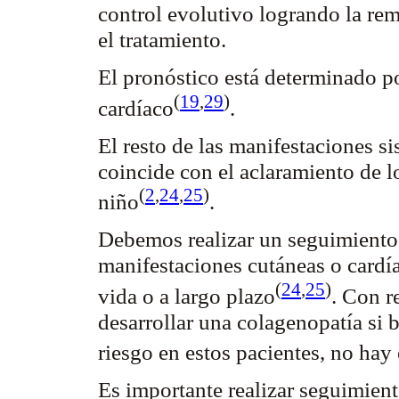
control evolutivo logrando la rem
el tratamiento.
El pronóstico está determinado p
(
19
,
29
)
cardíaco
.
El resto de las manifestaciones si
coincide con el
aclaramiento
de l
(
2
,
24
,
25
)
niño
.
Debemos realizar un seguimiento 
manifestaciones cutáneas o cardí
(
24
,
25
)
vida o a largo
plazo
. Con r
desarrollar una
colagenopatía
si 
riesgo en estos pacientes, no hay
Es importante realizar seguimient