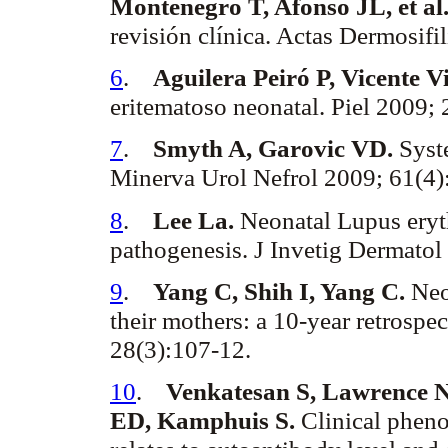
Montenegro T,
Afonso
JL, et al
revisión clínica. Actas
Dermosifil
6
.
Aguilera
Peiró
P, Vicente V
eritematoso neonatal. Piel 2009;
7
.
Smyth
A,
Garovic
VD.
Syst
Minerva
Urol
Nefrol
2009; 61(4)
8
.
Lee La.
Neonatal Lupus
ery
pathogenesis. J
Invetig
Dermatol
9
.
Yang C, Shih I, Yang C.
Neo
their mothers: a 10-year retrospe
28(3):107-12.
10
.
Venkatesan
S, Lawrence 
ED,
Kamphuis
S.
Clinical pheno