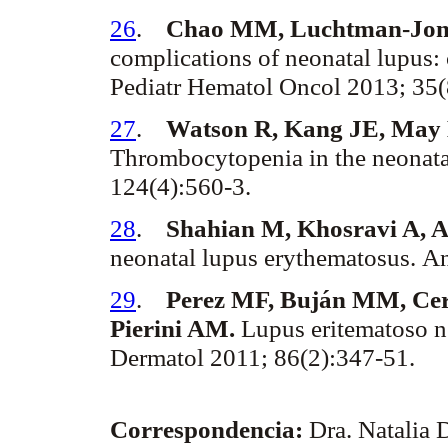
26
.
Chao MM,
Luchtman
-Jo
complications of neonatal lupus: c
Pediatr
Hematol
Oncol
2013; 35(
27
.
Watson R, Kang JE, May
Thrombocytopenia in the neonata
124(4):560-3.
28
.
Shahian
M,
Khosravi
A,
A
neonatal lupus
erythematosus
.
A
29
.
Perez
MF, Buján MM,
Cer
Pierini
AM.
Lupus eritematoso ne
Dermatol
2011; 86(2):347-51.
Correspondencia:
Dra. Natalia 