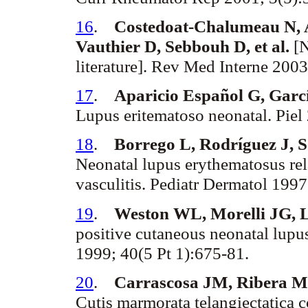
16
.
Costedoat
-Chalumeau N,
Vauthier
D,
Sebbouh
D, et al.
[N
literature]. Rev Med Interne 200
17
.
Aparicio Español G, Garc
Lupus eritematoso neonatal. Piel
18
.
Borrego L, Rodríguez J, S
Neonatal lupus
erythematosus
re
vasculitis.
Pediatr
Dermatol
1997;
19
.
Weston WL,
Morelli
JG, L
positive
cutaneous
neonatal lupu
1999; 40(5 Pt 1):675-81.
20
.
Carrascosa JM, Ribera M,
Cutis
marmorata
telangiectatica
c