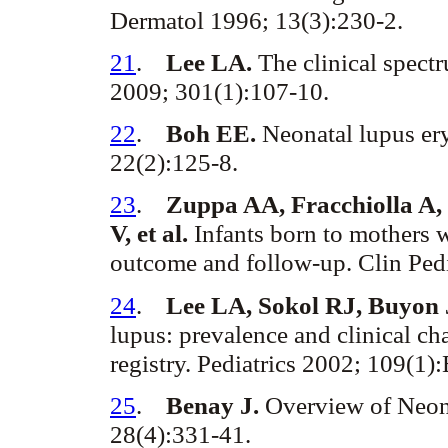
Dermatol
1996; 13(3):230-2.
21
.
Lee LA.
The clinical spect
2009; 301(1):107-10.
22
.
Boh
EE.
Neonatal lupus
er
22(2):125-8.
23
.
Zuppa
AA,
Fracchiolla
A,
V, et al.
Infants born to mothers
outcome and follow-up.
Clin
Ped
24
.
Lee LA,
Sokol
RJ,
Buyon
lupus: prevalence and clinical cha
registry. Pediatrics 2002; 109(1
25
.
Benay
J.
Overview of Neon
28(4):331-41.