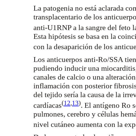
La patogenia no está aclarada co
transplacentario
de los anticuerp
anti-U1RNP a la sangre del feto l
Esta hipótesis se basa en la coinc
con la desaparición de los anticu
Los anticuerpos anti-Ro/SSA tiene
pudiendo inducir una miocarditis,
canales de calcio o una alteraci
inflamación con posterior fibrosi
del tejido sería la causa de la irre
(
12
,
13
)
cardíacas
. El antígeno Ro s
pulmones, cerebro y células hemá
nivel cutáneo aumenta con la ex