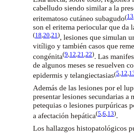
cabelludo siendo similar a la pre
13
(
eritematoso cutáneo
subagudo
son el eritema
periocular
que da l
(
18
,
20
,
21
)
, lesiones que simulan 
vitíligo y también casos que rem
(
9
,
12
,
21
,
22
)
congénita
. Las manifes
de algunos meses se resuelven c
5
,
12
,
1
(
epidermis y
telangiectasias
Además de las lesiones por el lup
presentar lesiones secundarias a
petequias o lesiones
purpúricas
p
(
5
,
6
,
13
)
a afectación
hepática
.
Los hallazgos histopatológicos p