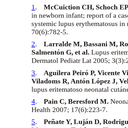
1
.
McCuiction
CH,
Schoch
EP 
in newborn infant; report of a c
systemic lupus
erythematosus
in 
70(6):782-5.
2
.
Larralde M,
Bassani
M, Ro
Salmentón
G, et al.
Lupus eritem
Dermatol
Pediatr
Lat
2005; 3(3)
3
.
Aguilera
Peiró
P, Vicente V
Viladoms
R, Antón López J, Ve
lupus eritematoso neonatal cután
4
.
Pain C, Beresford M.
Neona
Health 2007; 17(6):223-7.
5
.
Peñate
Y, Luján D,
Rodrigu