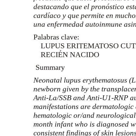
destacando que el pronóstico es
cardíaco y que permite en mucho
una enfermedad autoinmune asi
Palabras clave:
LUPUS ERITEMATOSO CU
RECIÉN NACIDO
Summary
Neonatal lupus
erythematosus
(L
newborn given by the
transplace
Anti-La/SSB and Anti-U1-RNP
a
manifestations are dermatologic 
hematologic or/and neurological 
month infant who is diagnosed w
consistent findings of skin lesi