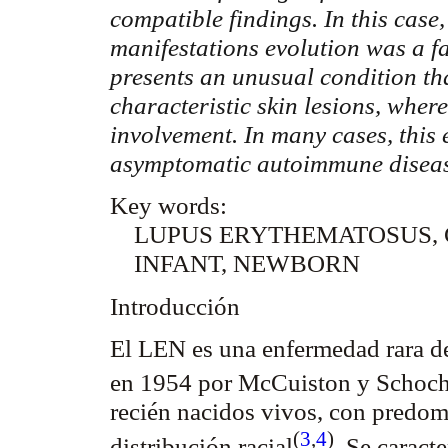
compatible findings. In this case
manifestations evolution was a fa
presents an unusual condition th
characteristic skin lesions, wher
involvement. In many cases, this
asymptomatic autoimmune disea
Key words:
LUPUS ERYTHEMATOSUS,
INFANT, NEWBORN
Introducción
El LEN es una enfermedad rara del
en 1954 por
McCuiston
y
Schoc
recién nacidos vivos, con predom
(
3
,
4
)
distribución
racial
. Se caract