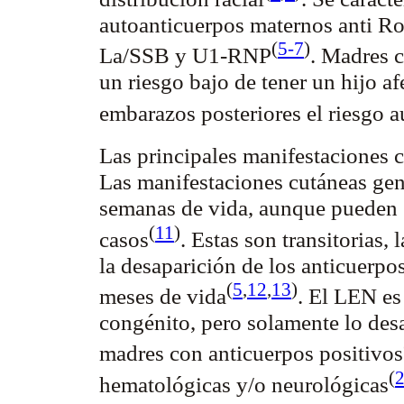
autoanticuerpos
maternos anti Ro
(
5-7
)
La/SSB y U1-
RNP
. Madres 
un riesgo bajo de tener un hijo 
embarazos posteriores el riesgo
Las principales manifestaciones 
Las manifestaciones cutáneas gen
semanas de vida, aunque pueden 
(
11
)
casos
. Estas son transitorias,
la desaparición de los anticuerpo
(
5
,
12
,
13
)
meses de
vida
. El LEN es
congénito, pero solamente lo desa
madres con anticuerpos
positivos
(
hematológicas y/o
neurológicas