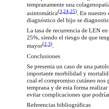
tempranamente una
colagenopatí
(
3
,
24
,
25
)
asintomática
. En nuestro 
diagnóstico del hijo se diagnosti
La tasa de recurrencia de LEN en
25%, siendo el riesgo de que ten
(
2
,
3
)
mayor
.
Conclusiones
Se presenta un caso de una patol
importante morbilidad y mortalid
cual el compromiso cutáneo nos p
temprana y de esta forma realizar 
evitar complicaciones que podría
Referencias
bibliográficas