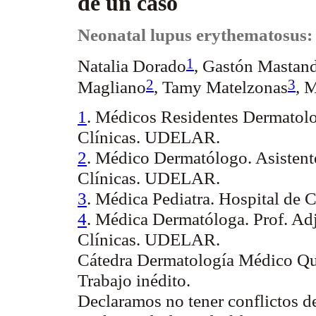
de un caso
Neonatal lupus
erythematosus
:
1
Natalia Dorado
, Gastón Mastan
2
3
Magliano
,
Tamy
Matelzonas
, 
1
. Médicos Residentes Dermatolo
Clínicas. UDELAR.
2
. Médico Dermatólogo. Asistent
Clínicas. UDELAR.
3
. Médica Pediatra. Hospital de
4
. Médica Dermatóloga. Prof.
Adj
Clínicas. UDELAR.
Cátedra Dermatología Médico Qu
Trabajo inédito.
Declaramos no tener conflictos de