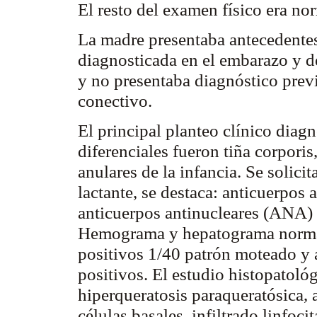
El resto del examen físico era no
La madre presentaba antecedentes
diagnosticada en el embarazo y d
y no presentaba diagnóstico prev
conectivo.
El principal planteo clínico diag
diferenciales fueron tiña
corporis
anulares de la infancia. Se solic
lactante, se destaca: anticuerpos
anticuerpos antinucleares (ANA)
Hemograma y
hepatograma
norma
positivos 1/40 patrón moteado y
positivos. El estudio histopatoló
hiperqueratosis
paraqueratósica
,
células basales, infiltrado linfoci