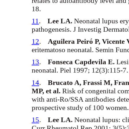
relates to autoantibody level and
18.
11
.
Lee LA.
Neonatal lupus
er
pathogenesis. J
Investig
Dermato
12
.
Aguilera
Peiró
P, Vicente 
eritematoso neonatal.
Semin
Fun
13
.
Fonseca Capdevila E.
Lesi
neonatal. Piel 1997; 12(3):115-7
14
.
Brucato
A,
Frassi
M,
Fran
MP, et al.
Risk of congenital com
with anti-Ro/SSA antibodies det
prospective study of 100 women.
15
.
Lee LA.
Neonatal lupus: cli
Curr
Rheumatol
Rep 2001; 3(5):