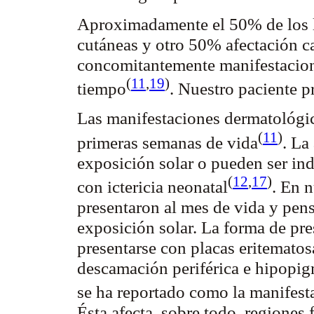
Aproximadamente el 50% de los l
cutáneas y otro 50% afectación c
concomitantemente manifestacion
(
11
,
19
)
tiempo
. Nuestro paciente 
Las manifestaciones dermatológic
(
11
)
primeras semanas de
vida
. La
exposición solar o pueden ser ind
(
12
,
17
)
con ictericia
neonatal
. En n
presentaron al mes de vida y pens
exposición solar. La forma de pr
presentarse con placas eritematos
descamación periférica e
hipopig
se ha reportado como la manifest
Ésta afecta, sobre todo, regiones