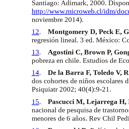
Santiago:
Adimark
, 2000. Dispon
http://www.microweb.cl/
idm
/do
noviembre 2014).
12
.
Montgomery D,
Peck
E, G
regresión lineal. 3 ed. México: 
13
.
Agostini
C, Brown P,
Gon
pobreza en chile. Estudios de E
14
.
De la Barra F, Toledo V, 
dos cohortes de niños escolares 
Psiquiatr
2002; 40(4):9-21.
15
.
Pascucci
M,
Lejarrega
H,
nacional de pesquisa de trastorno
menores de 6 años.
Rev
Chil
Pedi