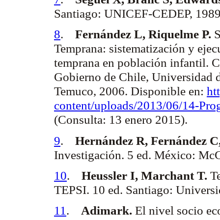
Santiago: UNICEF-CEDEP, 198
8
.
Fernández L, Riquelme P.
S
Temprana: sistematización y eje
temprana en población infantil. C
Gobierno de Chile, Universidad d
Temuco, 2006. Disponible en:
ht
content
/
uploads
/2013/06/14-Pro
(Consulta: 13 enero 2015).
9
.
Hernández R, Fernández C, 
Investigación. 5 ed. México: Mc
10
.
Heussler
I,
Marchant
T.
T
TEPSI. 10 ed. Santiago: Univers
11
.
Adimark
.
El nivel socio e