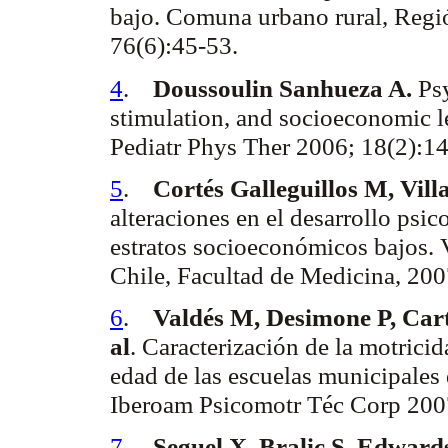
bajo.
Comuna
urbano
rural,
Regi
76(6):45-53.
4
.
Doussoulin
Sanhueza
A.
Ps
stimulation, and socioeconomic l
Pediatr
Phys
Ther
2006; 18(2):1
5
.
Cortés Galleguillos M,
Vill
alteraciones en el desarrollo psi
estratos socioeconómicos bajos. V
Chile, Facultad de Medicina, 20
6
.
Valdés M,
Desimone
P,
Car
al
. Caracterización de la motricid
edad de las escuelas municipales 
Iberoam
Psicomotr
Téc
Corp
2007
7
.
Seguel
X,
Bralic
S, Edward