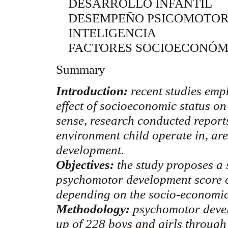
DESARROLLO INFANTIL
DESEMPEÑO PSICOMOTO
INTELIGENCIA
FACTORES SOCIOECONÓM
Summary
Introduction:
recent studies emp
effect of socioeconomic status o
sense, research conducted reports
environment child operate in, are 
development.
Objectives:
the study proposes a s
psychomotor development score of
depending on the socio-economic 
Methodology:
psychomotor devel
up of 228 boys and girls through