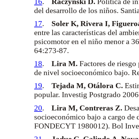
16
.
Raczynski
D.
Política de i
del desarrollo de los niños. Sa
17
.
Soler K, Rivera I, Figuer
entre las características del ambie
psicomotor en el niño menor a 3
64:273-87.
18
.
Lira M.
Factores de riesgo 
de nivel socioeconómico bajo.
R
19
.
Tejada M, Otálora C.
Esti
popular.
Investig
Postgrado 2006;
20
.
Lira M, Contreras Z.
Desa
socioeconómico bajo a cargo de d
FONDECYT 1980012). Bol
Inve
21
.
Jadue
G, Galindo A, Nava