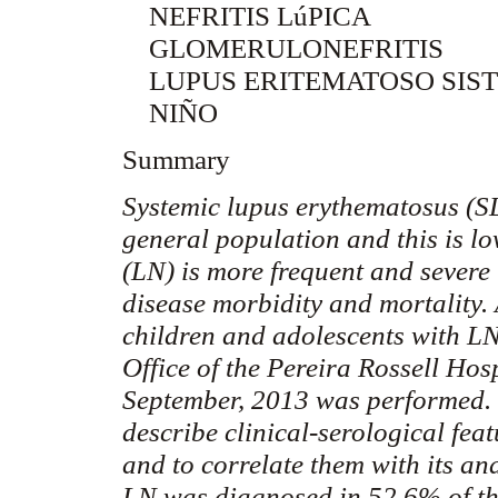
NEFRITIS
LúPICA
GLOMERULONEFRITIS
LUPUS ERITEMATOSO SIS
NIÑO
Summary
Systemic lupus
erythematosus
(SL
general population and this is l
(LN) is more frequent and severe 
disease morbidity and mortality. 
children and adolescents with L
Office of the Pereira
Rossell
Hosp
September, 2013 was performed. T
describe clinical-serological feat
and to correlate them with its
an
LN was diagnosed in 52
,6
% of t