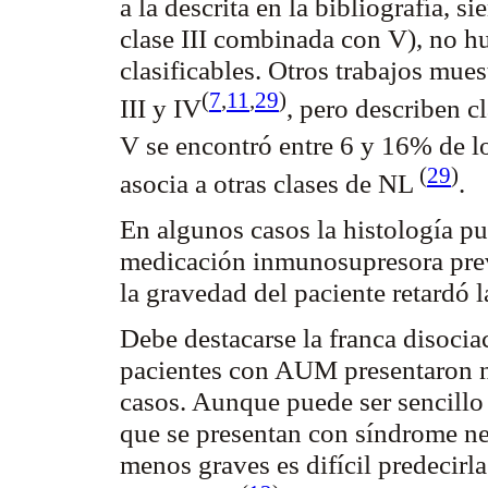
a la descrita en la bibliografía, 
clase III combinada con V), no h
clasificables. Otros trabajos mue
(
7
,
11
,
29
)
III y
IV
, pero describen c
V se encontró entre 6 y 16% de l
(
29
)
asocia a otras clases de NL
.
En algunos casos la histología pu
medicación inmunosupresora prev
la gravedad del paciente retardó 
Debe destacarse la franca disocia
pacientes con AUM presentaron ne
casos. Aunque puede ser sencillo 
que se presentan con síndrome
ne
menos graves es difícil predecirl