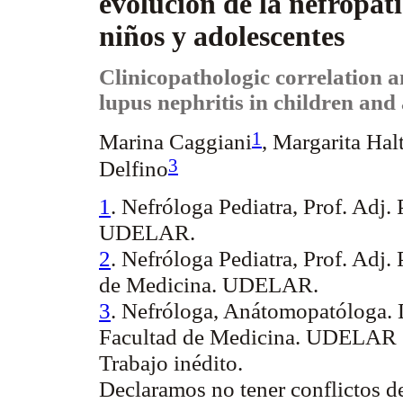
evolución de la nefropat
niños y adolescentes
Clinicopathologic
correlation a
lupus nephritis in children and
1
Marina Caggiani
, Margarita Hal
3
Delfino
1
. Nefróloga Pediatra, Prof.
Adj.
P
UDELAR.
2
. Nefróloga Pediatra, Prof.
Adj.
P
de Medicina. UDELAR.
3
. Nefróloga,
Anátomopatóloga
.
Facultad de Medicina. UDELAR
Trabajo inédito.
Declaramos no tener conflictos de