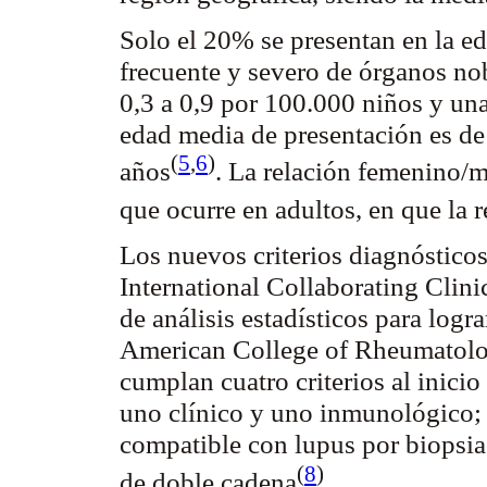
Solo el 20% se presentan en la 
frecuente y severo de órganos no
0,3 a 0,9 por 100.000 niños y una
edad media de presentación es de
(
5
,
6
)
años
. La relación femenino/ma
que ocurre en adultos, en que la 
Los nuevos criterios diagnóstico
International
Collaborating
Clini
de análisis estadísticos para logr
American
College
of
Rheumatol
cumplan cuatro criterios al inici
uno clínico y uno inmunológico; o
compatible con lupus por biopsia
(
8
)
de doble
cadena
.