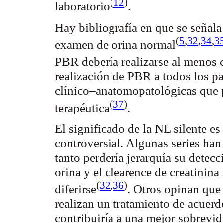
(
12
)
laboratorio
.
Hay bibliografía en que se señala
(
5
,
32
,
34
,
3
examen de orina
normal
PBR debería realizarse al menos
realización de PBR a todos los p
clínico–
anatomopatológicas
que 
(
37
)
terapéutica
.
El significado de la NL silente es
controversial. Algunas series han
tanto perdería jerarquía su detecc
orina y el
clearence
de
creatinina
(
32
,
36
)
diferirse
. Otros opinan que 
realizan un tratamiento de acuerdo
contribuiría a una mejor sobrevid