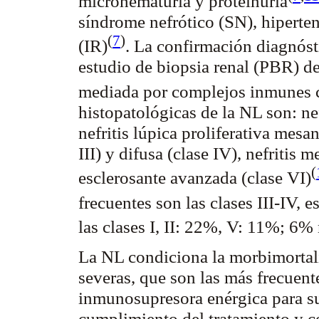
microhematuria
y
proteinuria
síndrome
nefrótico
(SN), hiperten
(
7
)
(IR
)
. La confirmación diagnóst
estudio de biopsia renal (PBR) 
mediada por complejos inmunes 
histopatológicas de la NL son: ne
nefritis
lúpica
proliferativa
mesan
III) y difusa (clase IV), nefritis
(
esclerosante
avanzada (clase VI
)
frecuentes son las clases III-IV, 
las clases I, II: 22%, V: 11%; 6% 
La NL condiciona la
morbimortal
severas, que son las más frecuent
inmunosupresora enérgica para s
cumplimiento del tratamiento y c