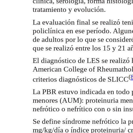
clínica, serología, forma histológ
tratamiento y evolución.
La evaluación final se realizó te
policlínica en ese período. Alguno
de adultos por lo que se consider
que se realizó entre los 15 y 21 
El diagnóstico de LES se realizó h
American
College
of
Rheumatho
(
criterios diagnósticos de
SLICC
La PBR estuvo indicada en todo p
menores (AUM): proteinuria meno
nefrótico
o nefrítico con o sin ins
Se define síndrome
nefrótico
la p
mg/kg/día o índice proteinuria/ c