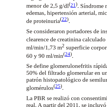
(
)
21
menor de 2,5 g/
dl
. Síndrome n
edemas, hipertensión arterial, mi
(
22
)
de
proteinuria
.
Se consideraron portadores de ins
clearence
de
creatinina
calculado
2
ml/min/1,73 m
superficie corpor
(
24
)
60 y 90 ml/min
.
Se define
glomerulonefritis
rápida
50% del filtrado glomerular en u
patrón histopatológico de
semilu
(
25
)
glomérulos
.
La PBR se realizó con consentim
real. A partir del 2011, se incluy