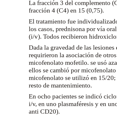
La fracción 3 del complemento (C
fracción 4 (C4) en 15 (0,75).
El tratamiento fue individualizad
los casos,
prednisona
por vía oral
(i/v). Todos recibieron
hidroxicl
Dada la gravedad de las lesiones 
requirieron la asociación de ot
micofenolato
mofetilo
.
se
usó
aza
ellos se cambió por
micofenolato
micofenolato
se utilizó en 15/20;
resto de mantenimiento.
En ocho pacientes se indicó
cicl
i/v, en uno
plasmaféresis
y en uno
anti CD20).