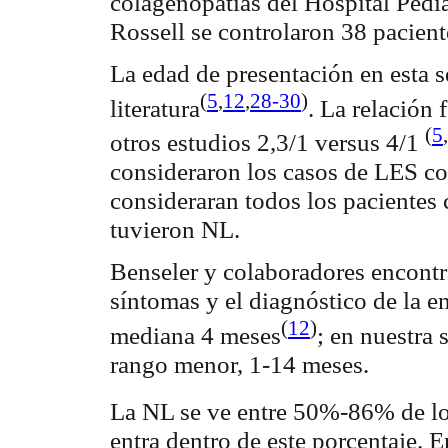
colagenopatías
del Hospital Pediá
Rossell
se controlaron 38 pacient
La edad de presentación en esta s
(
5
,
12
,
28-30
)
literatura
. La relación
(
5
,
otros estudios 2,3/1 versus 4/1
consideraron los casos de LES con 
consideraran todos los pacientes
tuvieron NL.
Benseler
y colaboradores encontra
síntomas y el diagnóstico de la 
(
12
)
mediana 4
meses
; en nuestra 
rango menor, 1-14 meses.
La NL se ve entre 50%-86% de l
entra dentro de este porcentaje. E