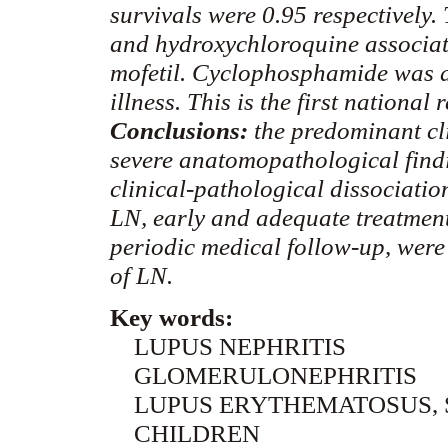
survivals were 0.95 respectively.
and
hydroxychloroquine
associa
mofetil
.
Cyclophosphamide
was a
illness. This is the first nationa
Conclusions:
the predominant cl
severe
anatomopathological
find
clinical-pathological dissociatio
LN, early and adequate
treatment
periodic medical follow-up, were
of LN.
Key words:
LUPUS NEPHRITIS
GLOMERULONEPHRITIS
LUPUS ERYTHEMATOSUS, 
CHILDREN