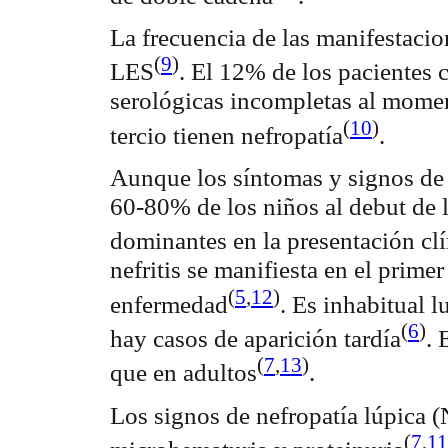
La frecuencia de las manifestacion
(
9
)
LES
. El 12% de los pacientes 
serológicas incompletas al momen
(
10
)
tercio tienen
nefropatía
.
Aunque los síntomas y signos de l
60-80% de los niños al debut de 
dominantes en la presentación
cl
nefritis se manifiesta en el prime
(
5
,
12
)
enfermedad
. Es inhabitual 
(
6
)
hay casos de aparición
tardía
. 
(
7
,
13
)
que en
adultos
.
Los signos de nefropatía
lúpica
(N
(
7
,
11