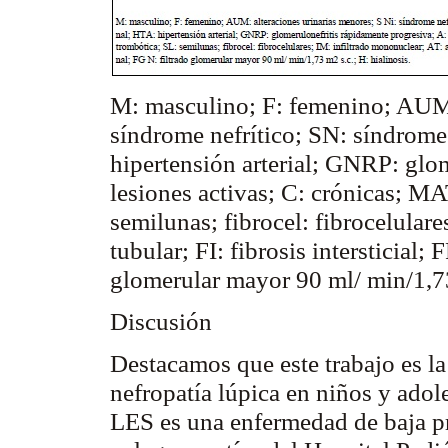
M: masculino; F: femenino; AUM: 
síndrome nefrítico; SN: síndrom
hipertensión arterial; GNRP:
glom
lesiones activas; C: crónicas; M
semilunas
;
fibrocel
:
fibrocelulare
tubular; FI: fibrosis intersticial;
glomerular mayor 90 ml/ min/1,
Discusión
Destacamos que este trabajo es l
nefropatía
lúpica
en niños y adol
LES es una enfermedad de baja pre