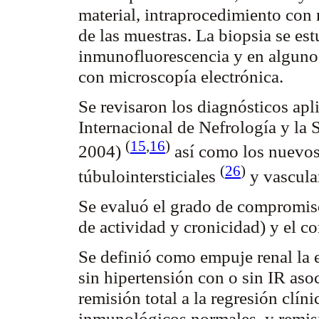
material,
intraprocedimiento
con 
de las muestras. La biopsia se es
inmunofluorescencia
y en algunos
con microscopía electrónica.
Se revisaron los diagnósticos apl
Internacional de Nefrología y la
(
15
,
16
)
2004)
así como los nuevos a
(
26
)
túbulointersticiales
y
vascula
Se evaluó el grado de compromis
de actividad y cronicidad) y el 
Se definió como empuje renal la 
sin hipertensión con o sin IR aso
remisión total a la regresión clín
inmunológicos normales, y remisi