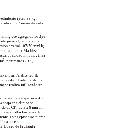
recimiento (peso 38 kg,
ticada a los 2 meses de vida
al ingreso agrega dolor tipo
tado general, temperatura
Presión arterial 107/70 mmHg,
órax izquierdo. Matidez a
muestra opacidad inhomogénea
3
mm
, neutrófilos 79%,
venosa. Persiste febril.
 se recibe el informe de que
mo se realizó utilizando un
ma transtorácico que muestra
a sospecha clínica se
borde de CIV de 5 x 8 mm sin
in desarrollar bacterias. En
iebre. Estos episodios fueron
díaca, resección de
n. Luego de la cirugía