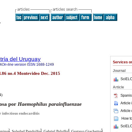
tría del Uruguay
Services 
4
On-line version
ISSN
1688-1249
Journal
ol.86 no.4 Montevideo Dec. 2015
SciELO
Article
4)
Spanis
Article
iosa por
Haemophilus parainfluenzae
Article
e
infectious endocarditis
How to 
SciELO
2
3
4
5
unino
, Soledad Pandolfo
, Gabriel Peluffo
, Gustavo Giachetto