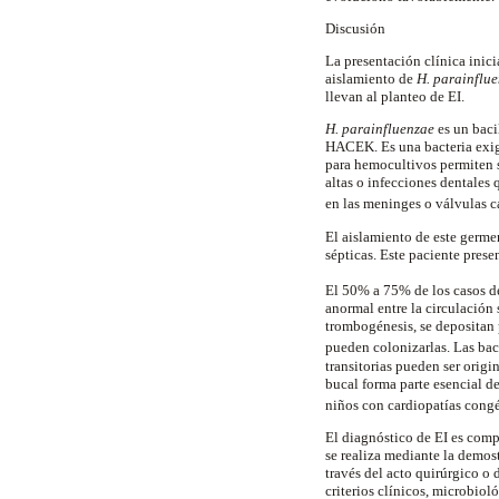
Discusión
La presentación clínica inic
aislamiento de
H. parainflu
llevan al planteo de EI.
H. parainfluenzae
es un baci
HACEK. Es una bacteria exige
para hemocultivos permiten su
altas o infecciones dentales
en las meninges o válvulas c
El aislamiento de este germe
sépticas. Este paciente prese
El 50% a 75% de los casos de
anormal entre la circulación
trombogénesis, se depositan 
pueden colonizarlas. Las bac
transitorias pueden ser origi
bucal forma parte esencial de
niños con cardiopatías cong
El diagnóstico de EI es comp
se realiza mediante la demos
través del acto quirúrgico o 
criterios clínicos, microbiol