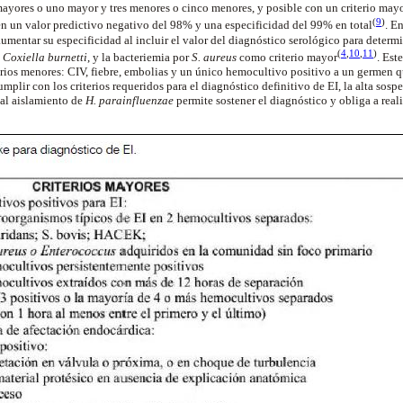
 mayores o uno mayor y tres menores o cinco menores, y posible con un criterio may
(
9
)
nen un valor predictivo negativo del 98% y una especificidad del 99% en total
.
En
aumentar su especificidad al incluir el valor del diagnóstico serológico para deter
(
4
,
10
,
11
)
o
Coxiella burnetti
, y la bacteriemia por
S. aureus
como criterio mayor
.
Este
erios menores: CIV, fiebre, embolias y un único hemocultivo positivo a un germen 
mplir con los criterios requeridos para el diagnóstico definitivo de EI, la alta sospe
al aislamiento de
H. parainfluenzae
permite sostener el diagnóstico y obliga a real