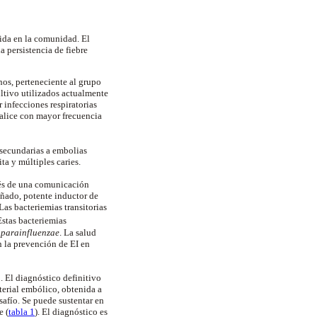
rida en la comunidad. El
a persistencia de fiebre
nos, perteneciente al grupo
ltivo utilizados actualmente
 infecciones respiratorias
calice con mayor frecuencia
 secundarias a embolias
ta y múltiples caries.
vés de una comunicación
añado, potente inductor de
as bacteriemias transitorias
Estas bacteriemias
 parainfluenzae
.
La salud
en la prevención de EI en
. El diagnóstico definitivo
terial embólico, obtenida a
safío. Se puede sustentar en
e (
tabla 1
). El diagnóstico es