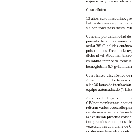
requiere mayor sensibilizaci
Caso clínico
13 años, sexo masculino, pro
Índice de masa corporal perc
sin controles posteriores. Mú
Consulta por enfermedad de 2
puntada de lado en hemitórax
axilar 38º C, palidez cutáne
pulsos llenos. Frecuencia re
dicho nivel. Abdomen blando,
en lóbulo inferior de tórax
hemoglobina 8,7 g/dL, hema
Con planteo diagnóstico de n
Aumento del dolor torácico. 
a las 30 horas de incubación
equipo automatizado (VITE
Ante este hallazgo se plantea
CIV perimembranosa pequeña 
reiteran varios ecocardiogra
insuficiencia aórtica. Se rea
la evolución presenta episodi
interpretados como probables 
vegetaciones con cierre de C
evolucionó favorablemente.