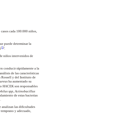
4 casos cada 100.000 niños,
que puede determinar la
(
5
)
s
.
de niños intervenidos de
en conducir rápidamente a la
 análisis de las características
 Rossell y del Instituto de
aureus
ha aumentado su
rupo HACEK son responsables
hilus spp
,
Actinobacillus
lamiento de estas bacterias
o.
analizan las dificultades
to temprano y adecuado,