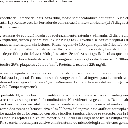
ón, conocimiento y abordaje multidisciplinario.
cedente del interior del país, zona rural, medio socioeconómico deficitario. Buen c
entil 15). Retraso escolar. Portador de comunicación interventricular (CIV) diagnos
ltiples caries.
 semanas de evolución dada por adelgazamiento, astenia y adinamia. El día previo 
 izquierdo, disnea y fiebre 39ºC axilar. Niega tos. Al examen se constata regular es
omucosa intensa, piel sin lesiones. Ritmo regular de 105 cpm, soplo sistólico 5/6. 
spiratoria 28 rpm. Abolición de murmullo alvéolovesicular en axila y base de hemit
 depresible, polo de bazo. Múltiples caries. Se realiza radiografía de tórax que 
 izquierdo que borra fondo de saco. El hemograma mostró glóbulos blancos 17.700/
3
tocrito 26%, plaquetas 269.000/mm
. Proteína C reactiva 226 mg/dL.
eumonía aguda comunitaria con derrame pleural izquierdo se inicia ampicilina intra
Mal estado general. De una muestra de sangre extraída al ingreso para hemocultivo,
 desarrolla en agar chocolate
H. parainfluenzae
. La identificación del microorganis
K ® 2 Compact systems).
 probable EI, se cambia el plan antibiótico a ceftriaxona y se realiza ecocardiogra
restrictiva sin repercusión hemodinámica. No evidencia vegetaciones. Dado la alt
mas transtorácicos, en total cinco, visualizando en el último una masa adherida al 
lizaron dos tomas de hemocultivo a las 72 horas del ingreso bajo antibioticoterapia s
os agudos de dolor torácico con picos febriles, taquicardia que se exacerba con la f
embolias sépticas a nivel pulmonar. A los 12 días del ingreso se realiza cirugía car
IV. Se envía muestra para cultivo en laboratorio de microbiología sin obtener germe