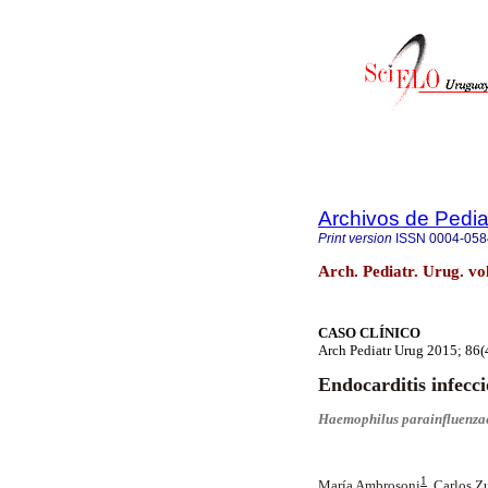
Archivos de Pedia
Print version
ISSN
0004-058
Arch. Pediatr. Urug. v
CASO CLÍNICO
Arch Pediatr Urug 2015; 86(
Endocarditis infecc
Haemophilus parainfluenza
1
María Ambrosoni
, Carlos Z