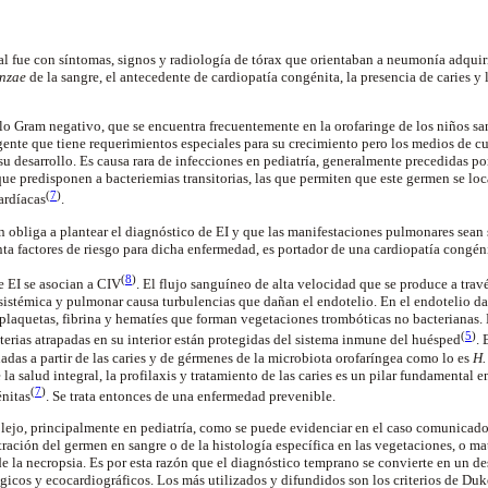
ial fue con síntomas, signos y radiología de tórax que orientaban a neumonía adqui
enzae
de la sangre, el antecedente de cardiopatía congénita, la presencia de caries y l
lo Gram negativo, que se encuentra frecuentemente en la orofaringe de los niños sa
nte que tiene requerimientos especiales para su crecimiento pero los medios de cu
 desarrollo. Es causa rara de infecciones en pediatría, generalmente precedidas por
 que predisponen a bacteriemias transitorias, las que permiten que este germen se lo
(
7
)
ardíacas
.
n obliga a plantear el diagnóstico de EI y que las manifestaciones pulmonares sean
nta factores de riesgo para dicha enfermedad, es portador de una cardiopatía congéni
(
8
)
 EI se asocian a CIV
.
El flujo sanguíneo de alta velocidad que se produce a tra
 sistémica y pulmonar causa turbulencias que dañan el endotelio. En el endotelio d
plaquetas, fibrina y hematíes que forman vegetaciones trombóticas no bacterianas. L
(
5
)
terias atrapadas en su interior están protegidas del sistema inmune del huésped
. 
nadas a partir de las caries y de gérmenes de la microbiota orofaríngea como lo es
H.
 la salud integral, la profilaxis y tratamiento de las caries es un pilar fundamental 
(
7
)
énitas
. Se trata entonces de una enfermedad prevenible.
lejo, principalmente en pediatría, como se puede evidenciar en el caso comunicado
tración del germen en sangre o de la histología específica en las vegetaciones, o ma
de la necropsia. Es por esta razón que el diagnóstico temprano se convierte en un de
ógicos y ecocardiográficos. Los más utilizados y difundidos son los criterios de Duk