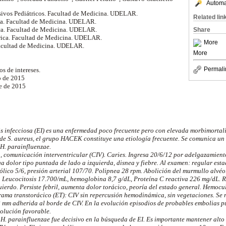
Automat
sivos Pediátricos. Facultad de Medicina. UDELAR.
Related lin
rica. Facultad de Medicina. UDELAR.
rica. Facultad de Medicina. UDELAR.
Share
átrica. Facultad de Medicina. UDELAR.
More
. Facultad de Medicina. UDELAR.
More
Permali
s de intereses.
o de 2015
re de 2015
s infecciosa (EI) es una enfermedad poco frecuente pero con elevada morbimortali
 de S. aureus, el grupo HACEK constituye una etiología frecuente. Se comunica un
 H. parainfluenzae.
, comunicación interventricular (CIV). Caries. Ingresa 20/6/12 por adelgazamient
 dolor tipo puntada de lado a izquierda, disnea y fiebre. Al examen: regular esta
ólico 5/6, presión arterial 107/70. Polipnea 28 rpm. Abolición del murmullo alvéo
 Leucocitosis 17.700/
m
L, hemoglobina 8,7 g/dL, Proteína C reactiva 226 mg/dL. R
rdo. Persiste febril, aumenta dolor torácico, peoría del estado general. Hemocul
ama transtorácico (ET): CIV sin repercusión hemodinámica, sin vegetaciones. Se r
2 mm adherida al borde de CIV. En la evolución episodios de probables embolias pu
volución favorable.
 H. parainfluenzae fue decisivo en la búsqueda de EI. Es importante mantener alt