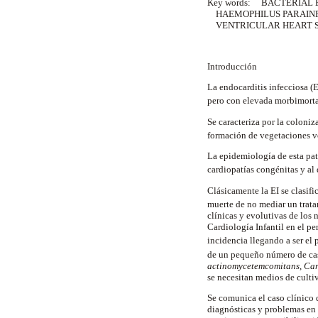
Key words:
BACTERIAL E
HAEMOPHILUS PARAIN
VENTRICULAR HEART S
Introducción
La endocarditis infecciosa (
pero con elevada morbimort
Se caracteriza por la coloni
formación de vegetaciones vo
La epidemiología de esta pat
cardiopatías congénitas y al
Clásicamente la EI se clasif
muerte de no mediar un trata
clínicas y evolutivas de los 
Cardiología Infantil en el p
incidencia llegando a ser el
de un pequeño número de cas
actinomycetemcomitans
,
Car
se necesitan medios de cultiv
Se comunica el caso clínico
diagnósticas y problemas en 