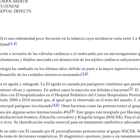
NDOCARDITIS
FLUENZAE
EPTAL DEFECTS
EI) es una enfermedad poco frecuente en la infancia cuya incidencia varía entre 1 a 
(
1
-
4
)
alidad
.
zación o invasión de las válvulas cardíacas o el endocardio por un microorganismo 
luminosas y friables asociada con destrucción de los tejidos cardíacos subyacente
ología ha cambiado en los últimos años, debido en parte a la mayor supervivencia 
(
3
,
6
)
 desarrollo de los cuidados intensivos neonatales
.
ica en aguda y subaguda. La EI aguda es causada por patógenos virulentos que pued
(
5
)
miento eficaz y oportuno. En ambos casos la mayoría son debidas a bacterias
. El
niños con EI hospitalizados en el Hospital Pediátrico del Centro Hospitalario Pereira
eríodo 2000 a 2010 mostró que, al igual que lo observado en el resto del mundo,
S. 
(
4
,
6
)
 principal patógeno involucrado
. Otras bacterias como las pertenecientes al g
(
4
)
os (en algunas series internacionales 4%)
. Este grupo está integrado por
Haemop
diobacterium hominis
,
Eikenella corrodens
y
Kingella kingae
(HACEK). Para el ais
o ricos. Su identificación resulta esencial para un tratamiento antibiótico adecuad
 de un niño con EI causado por
H. parainfluenzae
perteneciente al grupo HACEK. Se 
la toma de decisiones terapéuticas. El diagnóstico oportuno, junto a un tratamien