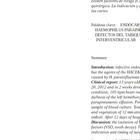
existen factores de riesgo 
quirúrgica. La indicación y 
las caries.
Palabras clave: ENDOCA
HAEMOPHILUS PARAIN
DEFECTOS DEL TABIQU
INTERVENTRICULAR
Summary
Introduction:
infective endoc
but the agents of the HACEK 
caused by H. parainfluenzae
Clinical report:
13 years old
20, 2012 and in 2 weeks deve
condition; 105 bpm heart ra
dullness of the left hemithor
parapneumonic effusion. Pers
sample of blood culture. Tr
and vegetation of 12 mm atta
emboli. After 12 days of hos
Discussion:
the isolation of 
factors (VSD, tooth decay). 
indication and timing of sur