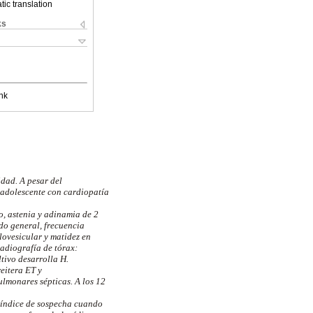
ic translation
ks
nk
dad. A pesar del
 adolescente con cardiopatía
o, astenia y adinamia de 2
do general, frecuencia
lovesicular y matidez en
adiografía de tórax:
tivo desarrolla H.
eitera ET y
lmonares sépticas. A los 12
o índice de sospecha cuando