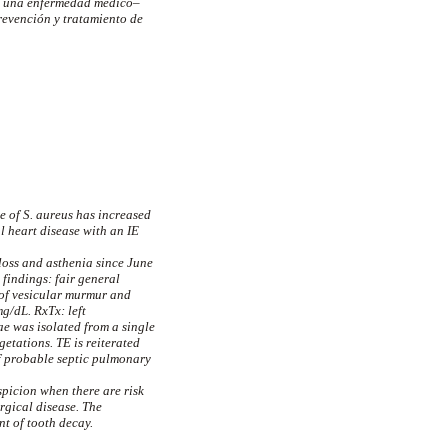
 Es una enfermedad médico–
revención y tratamiento de
ce of S. aureus has increased
l heart disease with an IE
 loss and asthenia since June
findings: fair general
 of vesicular murmur and
g/dL. RxTx: left
ae was isolated from a single
tations. TE is reiterated
of probable septic pulmonary
spicion when there are risk
rgical disease. The
nt of tooth decay.