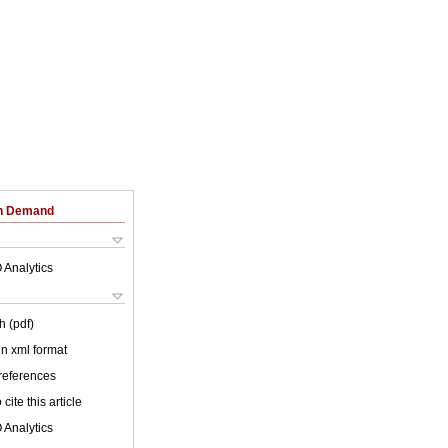
on Demand
 Analytics
h (pdf)
 in xml format
 references
cite this article
 Analytics