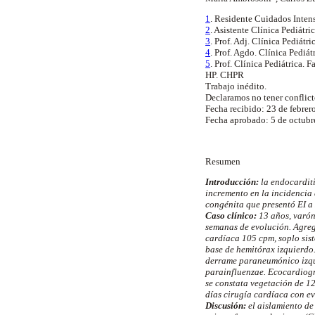
1
. Residente Cuidados Inten
2
. Asistente Clínica Pediát
3
. Prof. Adj. Clínica Pediát
4
. Prof. Agdo. Clínica Pedi
5
. Prof. Clínica Pediátrica
HP. CHPR
Trabajo inédito.
Declaramos no tener conflicto
Fecha recibido: 23 de febrer
Fecha aprobado: 5 de octub
Resumen
Introducción:
la endocarditi
incremento en la incidencia
congénita que presentó EI a
Caso clínico:
13 años, varón
semanas de evolución. Agrega
cardíaca 105 cpm, soplo sist
base de hemitórax izquierdo.
derrame paraneumónico izquie
parainfluenzae. Ecocardiogr
se constata vegetación de 1
días cirugía cardíaca con e
Discusión:
el aislamiento de