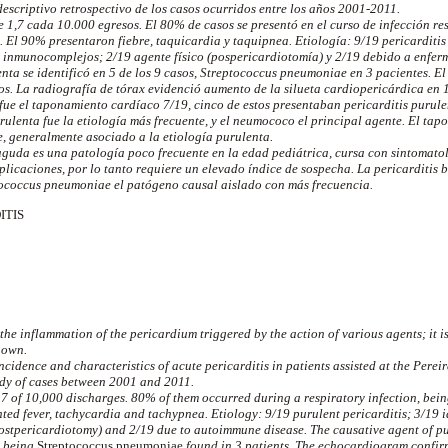
escriptivo retrospectivo de los casos ocurridos entre los años 2001-2011.
e 1,7 cada 10.000 egresos. El 80% de casos se presentó en el curso de infección r
 El 90% presentaron fiebre, taquicardia y taquipnea. Etiología: 9/19 pericarditis
 inmunocomplejos; 2/19 agente físico (pospericardiotomía) y 2/19 debido a enfe
enta se identificó en 5 de los 9 casos, Streptococcus pneumoniae en 3 pacientes. 
os. La radiografía de tórax evidenció aumento de la silueta cardiopericárdica en 
ue el taponamiento cardíaco 7/19, cinco de estos presentaban pericarditis purule
urulenta fue la etiología más frecuente, y el neumococo el principal agente. El ta
, generalmente asociado a la etiología purulenta.
aguda es una patología poco frecuente en la edad pediátrica, cursa con sintomatol
licaciones, por lo tanto requiere un elevado índice de sospecha. La pericarditis b
tococcus pneumoniae el patógeno causal aislado con más frecuencia.
TIS
 the inflammation of the pericardium triggered by the action of various agents; it i
nown.
ncidence and characteristics of acute pericarditis in patients assisted at the Perei
udy of cases between 2001 and 2011.
.7 of 10,000 discharges. 80% of them occurred during a respiratory infection, be
ted fever, tachycardia and tachypnea. Etiology: 9/19 purulent pericarditis; 3/19
postpericardiotomy) and 2/19 due to autoimmune disease. The causative agent of pu
s, being
Streptococcus pneumoniae
found in 3 patients. The echocardiogram confirm