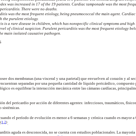
ndex was increased in 17 of the 19 patients. Cardiac tamponade was the most frequ
pericarditis. There were no deaths.
ditis was the most frequent etiology, being pneumococcal the main agent. Cardia
h the purulent etiology.
is is a rare disease in children, which has nonspecific clinical symptoms and high 
level of clinical suspicion. Purulent pericarditis was the most frequent etiology bel
he main isolated causative pathogen.
S
 posee dos membranas (una visceral y una parietal) que envuelven al corazón y al se
ncuentran separadas por una pequeña cantidad de líquido pericárdico, compuesto po
ológico es equilibrar la interacción mecánica entre las cámaras cardíacas, principalm
ción del pericardio por acción de diferentes agentes: infecciosos, traumáticos, físico
o sistémicas.
 cuando el período de evolución es menor a 6 semanas y crónica cuando es mayor a
(
1
,
2
)
s
.
carditis aguda es desconocida, no se cuenta con estudios poblacionales. La mayoría 