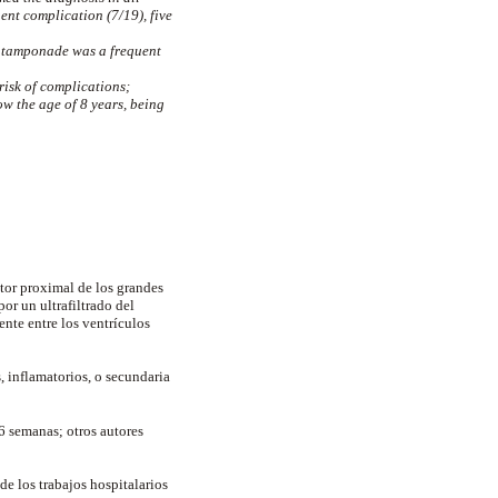
ent complication (7/19), five
c tamponade was a frequent
risk of complications;
ow the age of 8 years, being
ctor proximal de los grandes
r un ultrafiltrado del
ente entre los ventrículos
s, inflamatorios, o secundaria
 6 semanas;
otros autores
de los trabajos hospitalarios