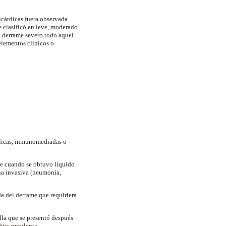
icárdicas fuera observada
e clasificó en leve, moderado
ó derrame severo todo aquel
lementos clínicos o
.
bólicas, inmunomediadas o
le cuando se obtuvo líquido
ana invasiva (neumonía,
da del derrame que requiriera
lla que se presentó después
itis purulenta.