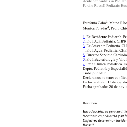
Acute pericarditis in Pediatri
Pereira Rossell Pediatric Ho
1
Estefanía Cabo
, Mateo Río
4
Mónica Pujadas
, Pedro Chi
1
. Ex Residente Pediatría. P
2
. Prof. Adj. Pediatría. CHPR
3
. Ex Asistente Pediatría. C
4
. Prof. Agda. Pediatría. CHP
5
. Director Servicio Cardiol
6
. Prof. Bacteriología y Vir
7
. Prof. Clínica Pediátrica. 
Depto. Pediatría y Especia
Trabajo inédito.
Declaramos no tener conflicto
Fecha recibido: 13 de agost
Fecha aprobado: 20 de novi
Resumen
Introducción:
la pericarditi
frecuente en pediatría y su 
Objetivo:
determinar incidenc
Rossell.