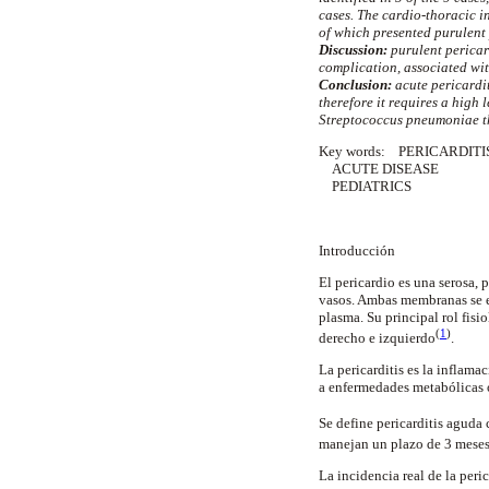
cases. The cardio-thoracic i
of which presented purulent 
Discussion:
purulent pericar
complication, associated wit
Conclusion:
acute pericardit
therefore it requires a high 
Streptococcus pneumoniae t
Key words:
PERICARDITI
ACUTE DISEASE
PEDIATRICS
Introducción
El pericardio es una serosa,
vasos. Ambas membranas se e
plasma. Su principal rol fisi
(
1
)
derecho e izquierdo
.
La pericarditis es la inflama
a enfermedades metabólicas 
Se define pericarditis aguda
manejan un plazo de 3 mese
La incidencia real de la peri