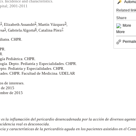
cs. Incidence and characteristics.
Automat
spital; 2001-2011
Related lin
Share
1
2
3
s
, Elizabeth Assandri
, Martín Vázquez
,
More
5
6
7
esa
, Gabriela Algorta
, Catalina Pírez
More
ediatra. CHPR.
Permali
.
HPR.
R.
ogía Pediátrica. CHPR.
ología. Depto. Pediatría y Especialidades. CHPR.
Depto. Pediatria y Especialidades. CHPR.
lidades. CHPR. Facultad de Medicina. UDELAR
s de intereses.
o de 2015
embre de 2015
s es la inflamación del pericardio desencadenada por la acción de diversos agente
incidencia real es desconocida.
ia y características de la pericarditis aguda en los pacientes asistidos en el Cen