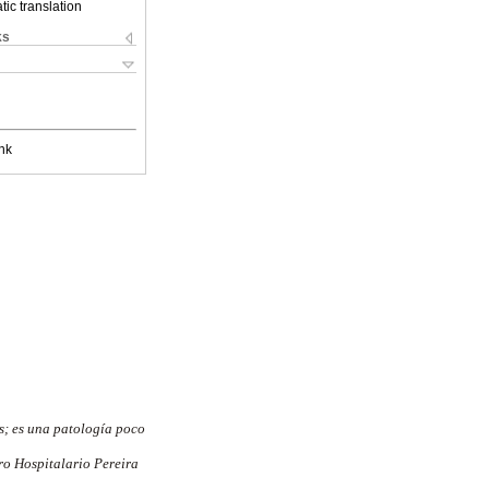
ic translation
ks
nk
s; es una patología poco
tro Hospitalario Pereira