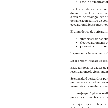
Fase 4: normalizació
En el ecocardiograma se cons
durante todo el ciclo cardíac
o severo. Se catalogó leve o
derrame acompañado de compr
ecocardiográficos sugestivo
El diagnóstico de pericarditi
síntomas y signos sug
electrocardiograma c
presencia de un derr
La presencia de roce pericárd
En el presente trabajo se co
Entre las posibles causas de
reactivas, oncológicas, agent
Se consideró pericarditis pu
purulento en la pericardioce
neumonía con empiema, menin
El drenaje quirúrgico se real
punciones frecuentes para e
En lo que respecta a la peri
de 5 a 7 días de iniciada una