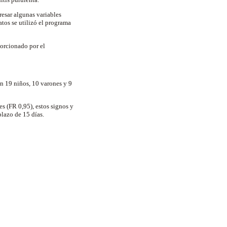
resar algunas variables
atos se utilizó el programa
porcionado por el
n 19 niños, 10 varones y 9
es (FR 0,95), estos signos y
plazo de 15 días.