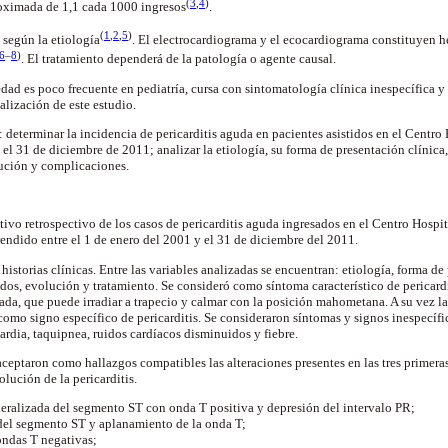
(
3
,
4
)
oximada de 1,1 cada 1000 ingresos
.
(
1
,
2
,
5
)
 según la etiología
.
El electrocardiograma y el ecocardiograma constituyen h
6
–
8
)
.
El tratamiento dependerá de la patología o agente causal.
dad es poco frecuente en pediatría, cursa con sintomatología clínica inespecífica y
alización de este estudio.
determinar la incidencia de pericarditis aguda en pacientes asistidos en el Centro 
 el 31 de diciembre de 2011; analizar la etiología, su forma de presentación clínica
lución y complicaciones.
ptivo retrospectivo de los casos de pericarditis aguda ingresados en el Centro Hospit
ndido entre el 1 de enero del 2001 y el 31 de diciembre del 2011.
 historias clínicas. Entre las variables analizadas se encuentran: etiología, forma de
dos, evolución y tratamiento. Se consideró como síntoma característico de pericardi
tada, que puede irradiar a trapecio y calmar con la posición mahometana. A su vez la
omo signo específico de pericarditis. Se consideraron síntomas y signos inespecífic
ardia, taquipnea, ruidos cardíacos disminuidos y fiebre.
ceptaron como hallazgos compatibles las alteraciones presentes en las tres primeras 
olución de la pericarditis.
neralizada del segmento ST con onda T positiva y depresión del intervalo PR;
 del segmento ST y aplanamiento de la onda T;
 ondas T negativas;