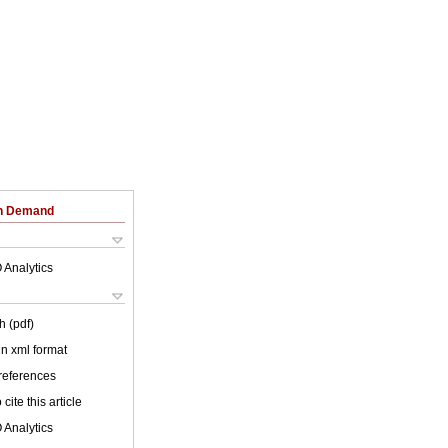
on Demand
 Analytics
h (pdf)
 in xml format
 references
cite this article
 Analytics