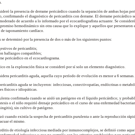
n.
ideró la presencia de derrame pericárdico cuando la separación de ambas hojas per
o, confirmando el diagnóstico de pericarditis con derrame. El derrame pericárdico s
 moderado de acuerdo a lo informado por el ecocardiografista actuante. Se consider
omiso hemodinámico sin otra causa que lo explique y aquellos que presentaron e
s de taponamiento cardíaco.
s se determinó por la presencia de dos o más de los siguientes puntos:
estivos de pericarditis;
on hallazgos compatibles;
ame pericárdico en el ecocardiograma.
ico en la exploración física se consideró por sí solo un elemento diagnóstico.
nsidera pericarditis aguda, aquella cuyo período de evolución es menor a 6 semanas
 pericarditis aguda se incluyeron: infecciosas, conectivopatías, endócrinas o meta
es físicos e idiopáticas.
rulenta confirmada cuando se aisló un patógeno en el líquido pericárdico; y probab
ntesis o el niño requirió drenaje pericárdico en el curso de una enfermedad bacteri
gitis), sin cultivo de patógeno.
izó cuando existía la sospecha de pericarditis purulenta o ante la reproducción rápi
vacuar el mismo.
carditis de etiología infecciosa mediada por inmunocomplejos, se definió como aque
 enfermedad infecciosa y que no cumplía con los criterios establecidos para pericard