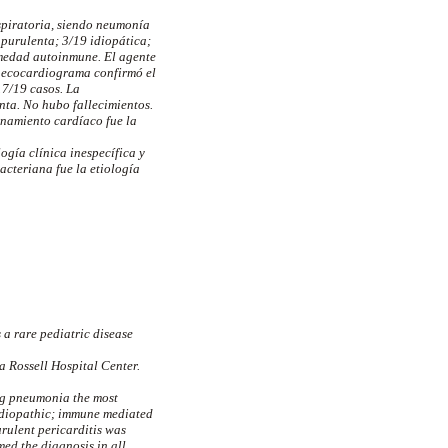
espiratoria, siendo neumonía
 purulenta; 3/19 idiopática;
rmedad autoinmune. El agente
El ecocardiograma confirmó el
17/19 casos. La
nta. No hubo fallecimientos.
ponamiento cardíaco fue la
ogía clínica inespecífica y
acteriana fue la etiología
s a rare pediatric disease
ra Rossell Hospital Center.
ing pneumonia the most
 idiopathic; immune mediated
rulent pericarditis was
ed the diagnosis in all