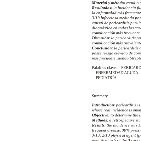
Material y método:
estudio d
Resultados:
la incidencia fu
la enfermedad más frecuente.
3/19 infecciosa mediada por
causal de pericarditis purul
diagnóstico en todos los cas
complicación más frecuente f
Discusión:
la pericarditis p
complicación más prevalente
Conclusión:
la pericarditis 
posee riesgo elevado de comp
más frecuente, siendo Strep
Palabras clave:
PERICARDI
ENFERMEDAD AGUDA
PEDIATRÍA
Summary
Introduction:
pericarditis is
whose real incidence is unk
Objective:
to determine the i
Methods:
a retrospective st
Results:
the incidence was 1
frequent disease. 90% presen
3/19; 2/19 physical agent (
identified in 5 of the 9 case