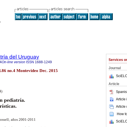
tría del Uruguay
Services 
4
On-line version
ISSN
1688-1249
Journal
ol.86 no.4 Montevideo Dec. 2015
SciELO
Article
4)
Spanis
Article
n pediatría.
ísticas.
Article
How to 
 Rossell; años 2001-2011
SciELO