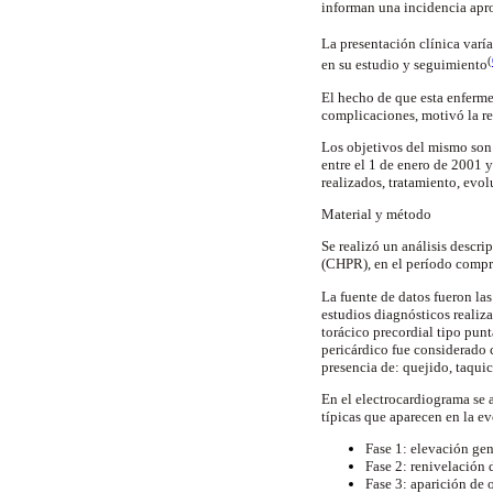
informan una incidencia apr
La presentación clínica varía
(
en su estudio y seguimiento
El hecho de que esta enferme
complicaciones, motivó la re
Los objetivos del mismo son: 
entre el 1 de enero de 2001 y
realizados, tratamiento, evo
Material y método
Se realizó un análisis descri
(CHPR), en el período compre
La fuente de datos fueron las
estudios diagnósticos realiza
torácico precordial tipo pun
pericárdico fue considerado c
presencia de: quejido, taquic
En el electrocardiograma se a
típicas que aparecen en la ev
Fase 1: elevación ge
Fase 2: renivelación
Fase 3: aparición de