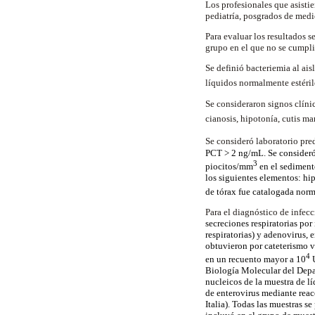
Los profesionales que asisti
pediatría, posgrados de medi
Para evaluar los resultados 
grupo en el que no se cumpl
Se definió bacteriemia al ais
líquidos normalmente estérile
Se consideraron signos clínic
cianosis, hipotonía, cutis ma
Se consideró laboratorio pre
PCT > 2 ng/mL. Se consideró 
3
piocitos/mm
en el sediment
los siguientes elementos: hip
de tórax fue catalogada norm
Para el diagnóstico de infecc
secreciones respiratorias po
respiratorias) y adenovirus, 
obtuvieron por cateterismo v
4
en un recuento mayor a 10
U
Biología Molecular del Depar
nucleicos de la muestra de l
de enterovirus mediante reac
Italia). Todas las muestras s