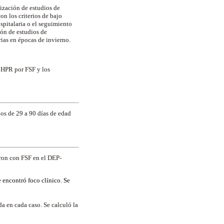
ización de estudios de
on los criterios de bajo
pitalaria o el seguimiento
ón de estudios de
rias en épocas de invierno.
CHPR por FSF y los
.
ños de 29 a 90 días de edad
aron con FSF en el DEP-
e encontró foco clínico. Se
da en cada caso. Se calculó la