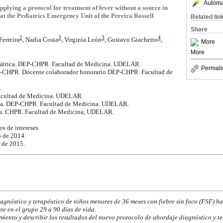
Automat
pplying a protocol for treatment of fever without a source in
 at the Pediatrics Emergency Unit of the Pereira Rossell
Related lin
Share
2
3
3
4
Ferreira
, Nadia Costa
, Virginia León
, Gustavo Giachetto
,
More
More
diátrica. DEP-CHPR. Facultad de Medicina. UDELAR.
Permali
P-CHPR. Docente colaborador honorario DEP-CHPR. Facultad de
.
. Facultad de Medicina. UDELAR.
rica. DEP-CHPR. Facultad de Medicina. UDELAR.
ca. CHPR. Facultad de Medicina, UDELAR.
os de intereses
o de 2014.
 de 2015.
agnóstico y terapéutico de niños menores de 36 meses con fiebre sin foco (FSF) ha
te en el grupo 29 a 90 días de vida.
iento y describir los resultados del nuevo protocolo de abordaje diagnóstico y te