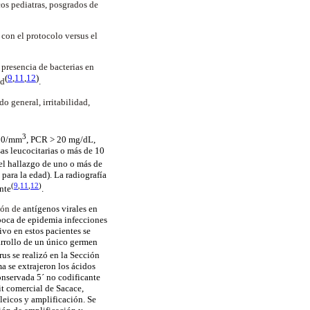
cos pediatras, posgrados de
 con el protocolo versus el
 presencia de bacterias en
(
9
,
11
,
12
)
ad
.
o general, irritabilidad,
3
000/mm
, PCR > 20 mg/dL,
as leucocitarias o más de 10
 el hallazgo de uno o más de
para la edad). La radiografía
(
9
,
11
,
12
)
nte
.
ión de
antígenos virales en
época de epidemia infecciones
ivo en estos pacientes se
sarrollo de un único germen
us se realizó en la Sección
a se extrajeron los ácidos
onservada 5´ no codificante
it comercial de Sacace,
cleicos y amplificación. Se