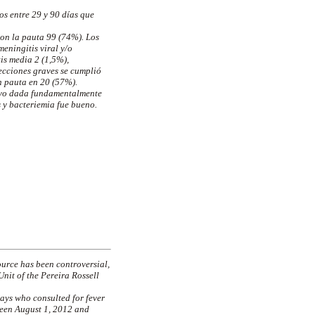
ños entre 29 y 90 días que
ron la pauta 99 (74%). Los
meningitis viral y/o
tis media 2 (1,5%),
ecciones graves se cumplió
n pauta en 20 (57%).
tuvo dada fundamentalmente
s y bacteriemia fue bueno.
urce has been controversial,
nit of the Pereira Rossell
days who consulted for fever
ween August 1, 2012 and