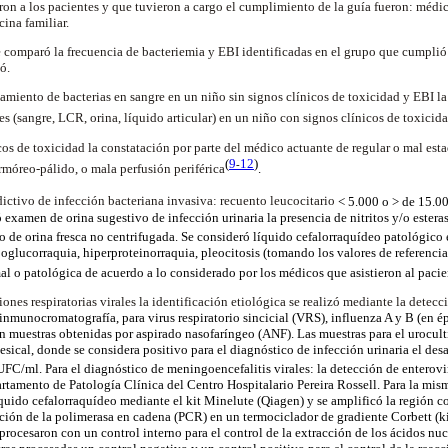
eron a los pacientes y que tuvieron a cargo el cumplimiento de la guía fueron: médi
cina familiar.
se comparó la frecuencia de bacteriemia y EBI identificadas en el grupo que cumplió
ió.
lamiento de bacterias en sangre en un niño sin signos clínicos de toxicidad y EBI la
s (sangre, LCR, orina, líquido articular) en un niño con signos clínicos de toxicid
os de toxicidad la constatación por parte del médico actuante de regular o mal estad
(
9
12
)
-
rmóreo-pálido, o mala perfusión periférica
.
dictivo de infección bacteriana invasiva: recuento leucocitario
< 5.000 o > de 15.
examen de orina sugestivo de infección urinaria la presencia de nitritos y/o esteras
o de orina fresca no centrifugada. Se consideró líquido cefalorraquídeo patológico
oglucorraquia, hiperproteinorraquia, pleocitosis (tomando los valores de referencia 
al o patológica de acuerdo a lo considerado por los médicos que asistieron al pacie
iones respiratorias virales la identificación etiológica se realizó mediante la detecc
r inmunocromatografía, para virus respiratorio sincicial (VRS), influenza A y B (en 
en muestras obtenidas por aspirado nasofaríngeo (ANF). Las muestras para el urocult
esical, donde se considera positivo para el diagnóstico de infección urinaria el de
FC/ml. Para el diagnóstico de meningoencefalitis virales: la detección de enterovir
tamento de Patología Clínica del Centro Hospitalario Pereira Rossell. Para la mism
íquido cefalorraquídeo mediante el kit Minelute (Qiagen) y se amplificó la región c
ción de la polimerasa en cadena (PCR) en un termociclador de gradiente Corbett (k
e procesaron con un control interno para el control de la extracción de los ácidos nu