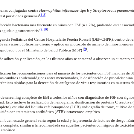
cunas conjugadas contra
Haemophilus influenzae
tipo b y
Streptococcus pneumoni
(
4
-
8
)
 EBI por dichos gérmenes
.
infección bacteriana más frecuente en niños con FSF (4 a 7%), pudiendo estar asocia
(
9
,
10
)
ia aguda o gastroenteritis
.
ncia Pediátrica del Centro Hospitalario Pereira Rossell (DEP-CHPR), centro de ref
d de servicios públicos, se diseñó y aplicó un protocolo de manejo de niños menores
(
9
)
 aprobado por el Ministerio de Salud Pública (MSP)
.
e adhesión y aplicación, en los últimos años se comenzó a observar un aumento en
ficaron las recomendaciones para el manejo de los pacientes con FSF menores de 3
los cambios epidemiológicos antes mencionados, la dosificación de procalcitonina 
 técnicas rápidas para la detección de antígenos de virus respiratorios en muestras 
 de screening completo de EBI a todos los niños con diagnóstico de FSF con signos
d. Esto incluye la realización de hemograma, dosificación de proteína C reactiva (
ompleto), estudio del líquido cefalorraquídeo (LCR), radiografía de tórax, cultivo de 
misión con tratamiento antibiótico (ATB) intravenoso empírico.
n buen estado general varía según la edad y la presencia de factores de riesgo. Ent
ica completa, similar a la recomendada en aquellos pacientes con signos de toxicid
 empírico.