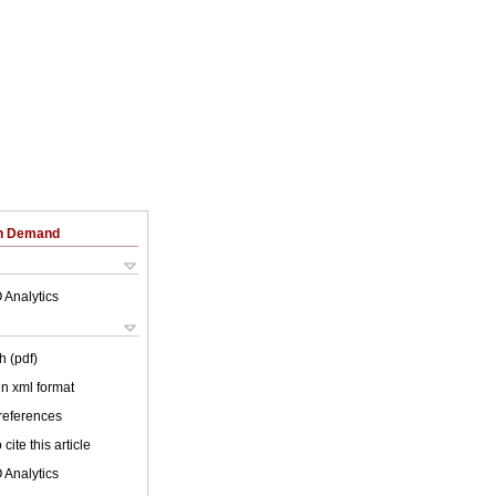
on Demand
 Analytics
h (pdf)
 in xml format
 references
cite this article
 Analytics