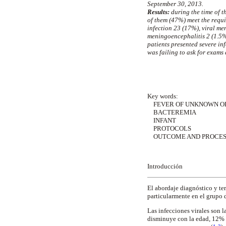
September 30, 2013.
Results:
during the time of t
of them (47%) meet the requi
infection 23 (17%), viral men
meningoencephalitis 2 (1.5%)
patients presented severe in
was failing to ask for exam
Key words:
FEVER OF UNKNOWN OR
BACTEREMIA
INFANT
PROTOCOLS
OUTCOME AND PROCES
Introducción
El abordaje diagnóstico y te
particularmente en el grupo 
Las infecciones virales son 
disminuye con la edad, 12% e