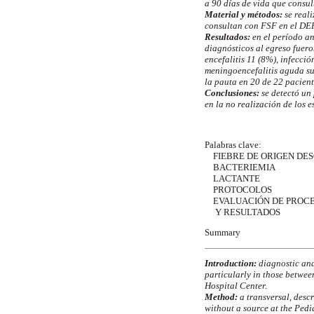
a 90 días de vida que cons
Material y métodos:
se real
consultan con FSF en el DEP
Resultados:
en el período an
diagnósticos al egreso fuero
encefalitis 11 (8%), infecció
meningoencefalitis aguda su
la pauta en 20 de 22 pacient
Conclusiones:
se detectó un
en la no realización de los 
Palabras clave:
FIEBRE DE ORIGEN DE
BACTERIEMIA
LACTANTE
PROTOCOLOS
EVALUACIÓN DE PROC
Y RESULTADOS
Summary
Introduction:
diagnostic and
particularly in those betwee
Hospital Center.
Method:
a transversal, desc
without a source at the Ped