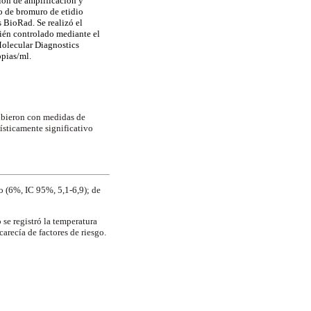
ción de amplificación y
o de bromuro de etidio
 BioRad. Se realizó el
bién controlado mediante el
Molecular Diagnostics
opias/ml.
cribieron con medidas de
dísticamente significativo
o (6%, IC 95%, 5,1-6,9); de
se registró la temperatura
arecía de factores de riesgo.