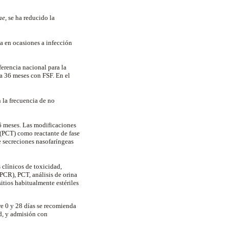
ae
, se ha reducido la
da en ocasiones a infección
erencia nacional para la
 a 36 meses con FSF. En el
 la frecuencia de no
6 meses. Las modificaciones
(PCT) como reactante de fase
de secreciones nasofaríngeas
 clínicos de toxicidad,
PCR), PCT, análisis de orina
sitios habitualmente estériles
re 0 y 28 días se recomienda
ad, y admisión con