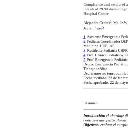
Compliance and results of a
infants of 29-90 days of age
Hospital Center
1
Alejandra Cedrés
, Ma. Inés 
5
Javier Prego
1
. Asistente Emergencia Pe
2
. Pediatra Coordinador DE
Medicina. UDELAR.
3
. Residente Pediatría CHPR
4
. Prof. Clínica Pediátrica
5
. Prof. Emergencia Pediát
Depto. Emergencia Pediátri
Trabajo inédito
Declaramos no tener conflict
Fecha recibido: 25 de febrer
Fecha aprobado: 22 de mayo
Resumen
Introducción:
el abordaje di
controversias, particularmen
Objetivos:
evaluar el cumplim