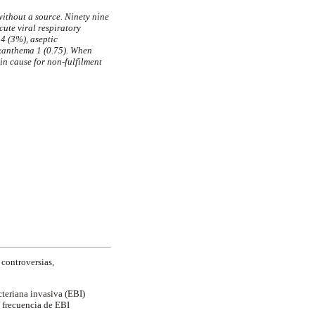
without a source. Ninety nine
ute viral respiratory
 4 (3%), aseptic
exanthema 1 (0.75). When
in cause for non-fulfilment
 controversias,
cteriana invasiva (EBI)
a frecuencia de EBI