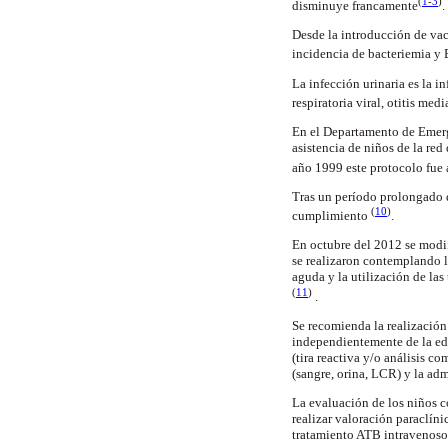
(
1
-
3
)
disminuye francamente
.
Desde la introducción de va
incidencia de bacteriemia y
La infección urinaria es la 
respiratoria viral, otitis med
En el Departamento de Emerge
asistencia de niños de la re
año 1999 este protocolo fue
Tras un período prolongado d
(
10
)
cumplimiento
.
En octubre del 2012 se modi
se realizaron contemplando 
aguda y la utilización de las
(
11
)
.
Se recomienda la realización
independientemente de la eda
(tira reactiva y/o análisis c
(sangre, orina, LCR) y la ad
La evaluación de los niños co
realizar valoración paraclín
tratamiento ATB intravenoso