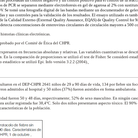
ras procesadas un control negativo y un control positivo para el control de la reac
 de PCR se separaron mediante electroforesis en gel de agarosa al 2% con sustitut
V. Se tomó una fotografía digital de las bandas mediante un documentador de geles
das y sus controles para la validación de los resultados. El ensayo utilizado es tam
e la Calidad Externo (External Quality Assurance, EQAS) de Quality Control for 
detecta concentraciones de enterovirus circulantes de circulación mayores a 500 c
 historias clínicas electrónicas.
 aprobado por el Comité de Ética del CHPR.
 expresaron en frecuencias absolutas y relativas. Las variables cuantitativas se des
n. En la comparación de proporciones se utilizó el test de Fisher. Se consideró esta
 estadístico se utilizó Epi. Info versión 3.2.2 (2004).
ultaron en el DEP-CHPR 2641 niños de 29 a 90 días de vida, 134 por fiebre sin foc
eron admitidos al hospital y 50 niños (37%) fueron asistidos en forma ambulatoria.
edad fueron 50 y 48 días, respectivamente; 52% de sexo masculino. En ningún caso 
ra axilar registrada fue 38,4°C. Solo dos niños presentaron aspecto tóxico. El 90% c
características de la población.