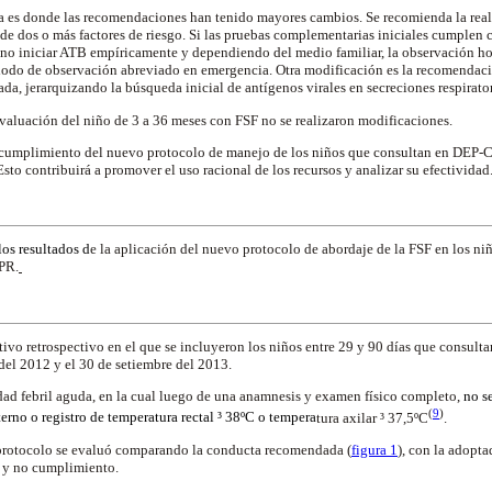
da es donde las recomendaciones han tenido mayores cambios. Se recomienda la real
 de dos o más factores de riesgo. Si las pruebas complementarias iniciales cumplen c
no iniciar ATB empíricamente y dependiendo del medio familiar, la observación hos
iodo de observación abreviado en emergencia. Otra modificación es la recomendaci
ada, jerarquizando la búsqueda inicial de antígenos virales en secreciones respirato
valuación del niño de 3 a 36 meses con FSF no se realizaron modificaciones.
l cumplimiento del nuevo protocolo de manejo de los niños que consultan en DEP-
Esto contribuirá a promover el uso racional de los recursos y analizar su efectividad
los resultados d
e la aplicación del nuevo protocolo de abordaje de la FSF en los ni
PR.
ptivo retrospectivo en el que se incluyeron los niños entre 29 y 90 días que consult
del 2012 y el 30 de setiembre del 2013.
ad febril aguda, en la cual luego de una anamnesis y examen físico completo,
no s
(
9
)
terno o registro de temperatura rectal ³ 38ºC o tempera
tura axilar ³ 37,5ºC
.
protocolo se evaluó comparando la conducta recomendada (
figura 1
), con la adopta
 y no cumplimiento.