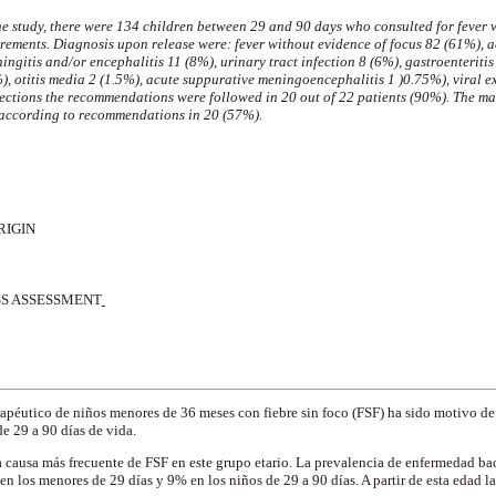
he study, there were 134 children between 29 and 90 days who consulted for fever 
rements. Diagnosis upon release were: fever without evidence of focus 82 (61%), ac
ingitis and/or encephalitis 11 (8%), urinary tract infection 8 (6%), gastroenteritis
, otitis media 2 (1.5%), acute suppurative meningoencephalitis 1 )0.75%), viral 
fections the recommendations were followed in 20 out of 22 patients (90%). The ma
s according to recommendations in 20 (57%).
IGIN
S ASSESSMENT
rapéutico de niños menores de 36 meses con fiebre sin foco (FSF) ha sido motivo de
de 29 a 90 días de vida.
la causa más frecuente de FSF en este grupo etario. La prevalencia de enfermedad ba
n los menores de 29 días y 9% en los niños de 29 a 90 días. A partir de esta edad l