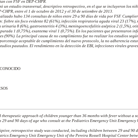
ultan con FSF en DEP-CHPR.
izó un estudio transversal, descriptivo retrospectivo, en el que se incluyeron los ni
-CHPR, entre el 1 de octubre de 2012 y el 30 de setiembre de 2013.
alizado hubo 134 consultas de niños entre 29 a 90 días de vida por FSF. Cumplie
n: fiebre sin foco evidente 82 (61%), infección respiratoria aguda viral 23 (17%), 
n urinaria 8 (6%), gastroenteritis 4 (3%), meningoencefalitis aséptica 2 (1,5%), oti
purada 1 (0,75%), exantema viral 1 (0,75%). En los pacientes que presentaron inf
es (90%). La principal causa de no cumplimiento fue no realizar los estudios segú
 porcentaje aceptable de cumplimiento del nuevo protocolo, la no adherencia es
estudios pautados. El rendimiento en la detección de EBI, infecciones virales grave
SCONOCIDO
ESOS
 therapeutic approach of children younger than 36 months with fever without a so
n 29 and 90 days of age who consult at the Pediatrics Emergency Unit Emergency U
riptive, retrospective study was conducted, including children between 29 and 90 
iatrics Emergency Unit Emergency Unit of the Pereira Rossell Hospital Center bet