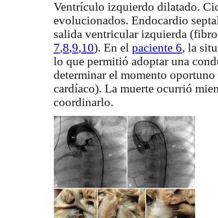
Ventrículo izquierdo dilatado. Ci
evolucionados. Endocardio septal
salida ventricular izquierda (fibr
7
,
8
,
9
,
10
). En el
paciente 6
, la si
lo que permitió adoptar una cond
determinar el momento oportuno de
cardíaco). La muerte ocurrió mien
coordinarlo.