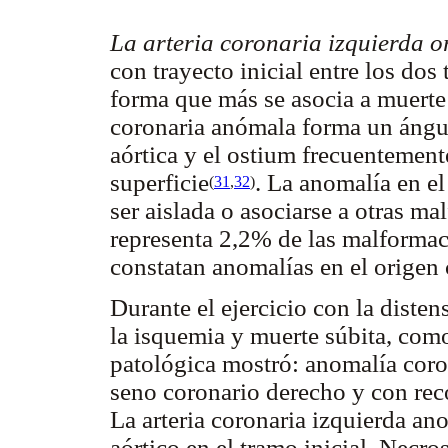
La arteria coronaria izquierda o
con trayecto inicial entre los dos 
forma que más se asocia a muerte s
coronaria anómala forma un ángu
aórtica y el ostium frecuentement
superficie
. La anomalía en el
(
31
,
32
)
ser aislada o asociarse a otras m
representa 2,2% de las malformac
constatan anomalías en el origen
Durante el ejercicio con la disten
la isquemia y muerte súbita, como
patológica mostró: anomalía coro
seno coronario derecho y con recor
La arteria coronaria izquierda an
aórtico en el tramo inicial. Necr