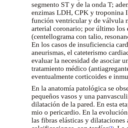
segmento ST y de la onda T; adem
enzimas LDH, CPK y troponina I;
función ventricular y de válvula m
arterial coronario; por último lo
(centellograma con talio, resonan
En los casos de insuficiencia cardi
aneurismas, el cateterismo cardia
evaluar la necesidad de asociar u
tratamiento médico (antiagregant
eventualmente corticoides e inm
En la anatomía patológica se obse
pequeños vasos y una panvasculiti
dilatación de la pared. En esta et
mio o pericardio. En la evolución 
las fibras elásticas y dilatacione
(
3
)