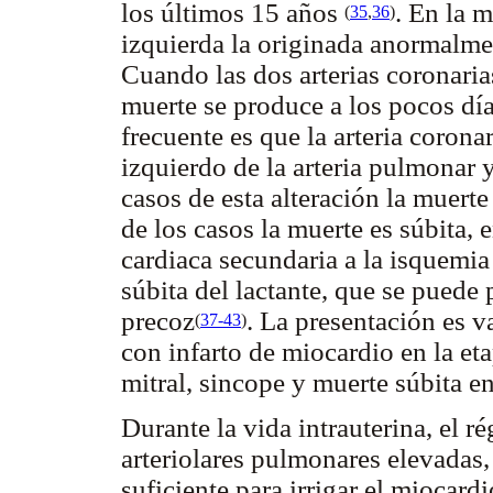
los últimos 15 años
. En la m
(
35
,
36
)
izquierda la originada anormalmen
Cuando las dos arterias coronarias
muerte se produce a los pocos día
frecuente es que la arteria corona
izquierdo de la arteria pulmonar 
casos de esta alteración la muert
de los casos la muerte es súbita, 
cardiaca secundaria a la isquemi
súbita del lactante, que se puede 
precoz
. La presentación es v
(
37-43
)
con infarto de miocardio en la eta
mitral, sincope y muerte súbita 
Durante la vida intrauterina, el r
arteriolares pulmonares elevadas,
suficiente para irrigar el miocard