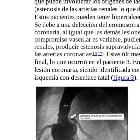
que puede involucrar los orígenes de las 
(estenosis de las arterias renales lo que
Estos pacientes pueden tener hipercalce
Se debe a una delección del cromosoma
coronaria, al igual que las demás lesione
compromiso vascular es variable, pudiend
renales, producir estenosis supravalvular
. Estas últim
las arterias coronarias
(
16
,
17
)
final, lo que ocurrió en el paciente 3. 
lesión coronaria, siendo identificada co
isquemia con desenlace fatal (
figura 3
).