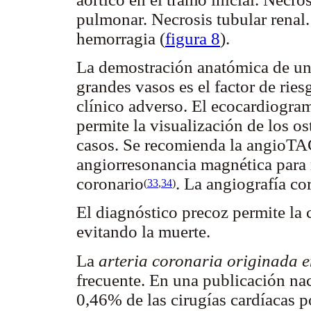
pulmonar. Necrosis tubular renal
hemorragia (
figura 8
).
La demostración anatómica de un t
grandes vasos es el factor de rie
clínico adverso. El ecocardiogram
permite la visualización de los o
casos. Se recomienda la angioTAC
angiorresonancia magnética para m
coronario
. La angiografía co
(
33
,
34
)
El diagnóstico precoz permite la 
evitando la muerte.
La
arteria coronaria originada 
frecuente. En una publicación nac
0,46% de las cirugías cardíacas p