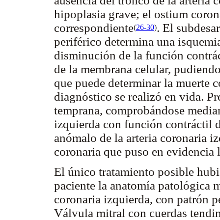
ausencia del tronco de la arteria 
hipoplasia grave; el ostium
coron
correspondiente
. El subdesar
(
26-30
)
periférico determina una isquemia
disminución de la función contrác
de la membrana celular, pudiendo
que puede determinar la muerte 
diagnóstico se realizó en vida. Pr
temprana, comprobándose mediant
izquierda con función contráctil 
anómalo de la arteria coronaria i
coronaria que puso en evidencia l
El único tratamiento posible hubi
paciente la anatomía patológica m
coronaria izquierda, con patrón p
Válvula mitral con cuerdas tendin