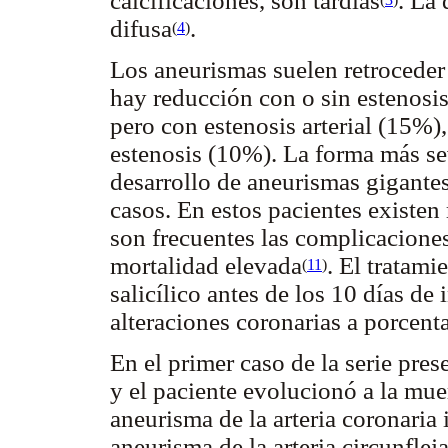
calcificaciones, son tardías
. La 
difusa
.
(
4
)
Los aneurismas suelen retroceder 
hay reducción con o sin estenosi
pero con estenosis arterial (15%),
estenosis (10%). La forma más se
desarrollo de aneurismas gigantes
casos. En estos pacientes existen
son frecuentes las complicaciones
mortalidad elevada
. El tratam
(
11
)
salicílico antes de los 10 días de
alteraciones coronarias a porcen
En el primer caso de la serie pres
y el paciente evolucionó a la mue
aneurisma de la arteria coronaria
aneurisma de la arteria circunfle