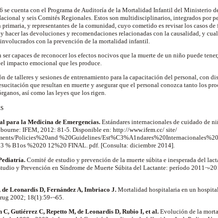
6 se cuenta con el Programa de Auditoría de la Mortalidad Infantil del Ministerio 
ional y seis Comités Regionales. Estos son multidisciplinarios, integrados por pe
n primaria, y representantes de la comunidad, cuyo cometido es revisar los casos de 
e y hacer las devoluciones y recomendaciones relacionadas con la causalidad, y cual
 involucrados con la prevención de la mortalidad infantil.
er capaces de reconocer los efectos nocivos que la muerte de un niño puede tener,
el impacto emocional que les produce.
ión de talleres y sesiones de entrenamiento para la capacitación del personal, con di
esucitación que resultan en muerte y asegurar que el personal conozca tanto los pr
rganos, así como las leyes que los rigen.
as
al para la Medicina de Emergencias.
Estándares internacionales de cuidado de n
ourne: IFEM, 2012: 81-5. Disponible en: http://www.ifem.cc/ site/
cuments/Policies%20and %20Guidelines/Est%C3%A1ndares%20Internacionales%
 B1os %2020 12%20 FINAL. pdf. [Consulta: diciembre 2014].
ediatría.
Comité de estudio y prevención de la muerte súbita e inesperada del lac
studio y Prevención en Síndrome de Muerte Súbita del Lactante: período 2011¬-2
, de Leonardis D, Fernández A, Imbriaco J.
Mortalidad hospitalaria en un hospital
rug 2002; 18(1):59-¬65.
C, Gutiérrez C, Repetto M, de Leonardis D, Rubio I, et al.
Evolución de la morta