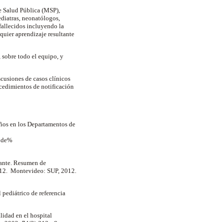
de Salud Pública (MSP),
diatras, neonatólogos,
fallecidos incluyendo la
quier aprendizaje resultante
 sobre todo el equipo, y
scusiones de casos clínicos
ocedimientos de notificación
iños en los Departamentos de
20de%
tante. Resumen de
012. Montevideo: SUP, 2012.
 pediátrico de referencia
lidad en el hospital