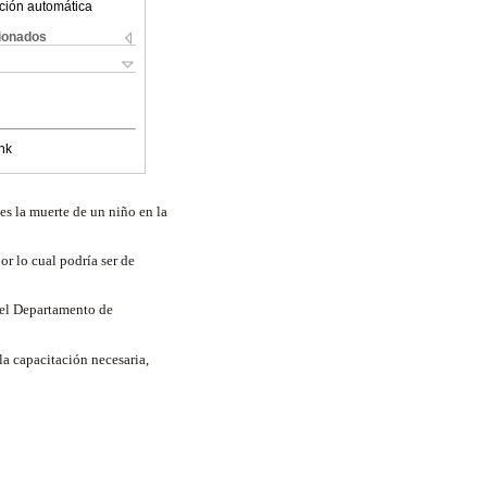
ción automática
cionados
nk
s la muerte de un niño en la
r lo cual podría ser de
 el Departamento de
a capacitación necesaria,