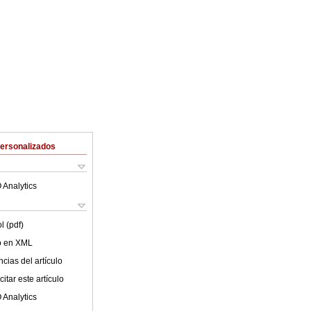
Personalizados
 Analytics
l (pdf)
lo en XML
cias del artículo
itar este artículo
 Analytics