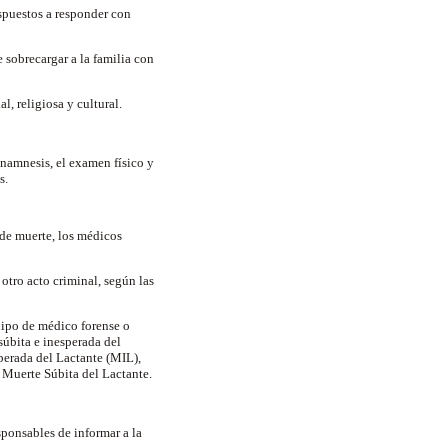
ispuestos a responder con
e sobrecargar a la familia con
l, religiosa y cultural.
anamnesis, el examen físico y
es.
 de muerte, los médicos
otro acto criminal, según las
uipo de médico forense o
súbita e inesperada del
sperada del Lactante (MIL),
e Muerte Súbita del Lactante.
ponsables de informar a la