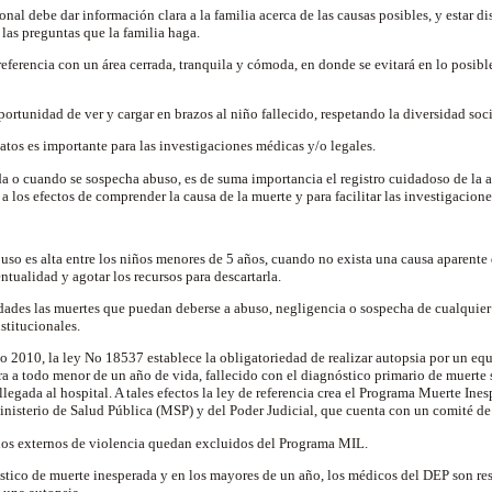
onal debe dar información clara a la familia acerca de las causas posibles, y estar d
 las preguntas que la familia haga.
referencia con un área cerrada, tranquila y cómoda, en donde se evitará en lo posibl
portunidad de ver y cargar en brazos al niño fallecido, respetando la diversidad socia
datos es importante para las investigaciones médicas y/o legales.
a o cuando se sospecha abuso, es de suma importancia el registro cuidadoso de la 
a los efectos de comprender la causa de la muerte y para facilitar las investigacion
uso es alta entre los niños menores de 5 años, cuando no exista una causa aparente
ntualidad y agotar los recursos para descartarla.
idades las muertes que puedan deberse a abuso, negligencia o sospecha de cualquier 
nstitucionales.
ño 2010, la ley No 18537 establece la obligatoriedad de realizar autopsia por un eq
ra a todo menor de un año de vida, fallecido con el diagnóstico primario de muerte 
 llegada al hospital. A tales efectos la ley de referencia crea el Programa Muerte Ine
inisterio de Salud Pública (MSP) y del Poder Judicial, que cuenta con un comité d
nos externos de violencia quedan excluidos del Programa MIL.
stico de muerte inesperada y en los mayores de un año, los médicos del DEP son res