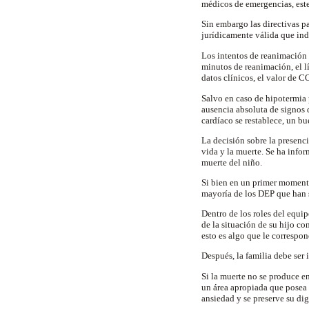
médicos de emergencias, este
Sin embargo las directivas pa
jurídicamente válida que ind
Los intentos de reanimación
minutos de reanimación, el lí
datos clínicos, el valor de C
Salvo en caso de hipotermia 
ausencia absoluta de signos d
cardíaco se restablece, un b
La decisión sobre la presenc
vida y la muerte. Se ha info
muerte del niño.
Si bien en un primer momento
mayoría de los DEP que han su
Dentro de los roles del equip
de la situación de su hijo co
esto es algo que le correspo
Después, la familia debe ser
Si la muerte no se produce en
un área apropiada que posea l
ansiedad y se preserve su dig