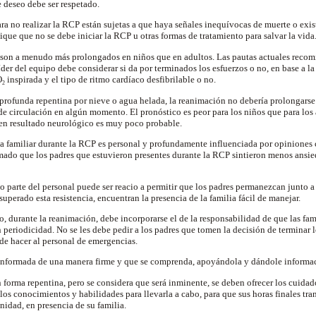
 deseo debe ser respetado.
ra no realizar la RCP están sujetas a que haya señales inequívocas de muerte o exist
ique que no se debe iniciar la RCP u otras formas de tratamiento para salvar la vida
 son a menudo más prolongados en niños que en adultos. Las pautas actuales reco
der del equipo debe considerar si da por terminados los esfuerzos o no, en base a la 
O
inspirada y el tipo de ritmo cardíaco desfibrilable o no.
2
profunda repentina por nieve o agua helada, la reanimación no debería prolongarse
e circulación en algún momento. El pronóstico es peor para los niños que para los a
uen resultado neurológico es muy poco probable.
ia familiar durante la RCP es personal y profundamente influenciada por opiniones c
rmado que los padres que estuvieron presentes durante la RCP sintieron menos ansie
 parte del personal puede ser reacio a permitir que los padres permanezcan junto a 
perado esta resistencia, encuentran la presencia de la familia fácil de manejar.
o, durante la reanimación, debe incorporarse el de la responsabilidad de que las fa
n periodicidad. No se les debe pedir a los padres que tomen la decisión de terminar 
nde hacer al personal de emergencias.
 informada de una manera firme y que se comprenda, apoyándola y dándole informac
 forma repentina, pero se considera que será inminente, se deben ofrecer los cuidado
os conocimientos y habilidades para llevarla a cabo, para que sus horas finales tran
nidad, en presencia de su familia.