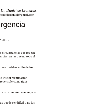
Dr. Daniel de Leonardis
eonardisdaniel@gmail.com
ergencia
 HP CHPR.
s circunstancias que rodean
encias, en las que no todo el
 se considera el fin de los
be iniciar reanimación
rreversible como rigor
rencia de un niño con un paro
e puede ser difícil para los