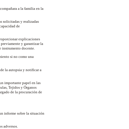
acompañara a la familia en la
s solicitadas y realizadas
 capacidad de
roporcionar explicaciones
 previamente y garantizar la
te instrumento docente.
miento si no como una
de la autopsia y notificar a
un importante papel en las
lulas, Tejidos y Órganos
cargado de la procuración de
un informe sobre la situación
dos adversos.