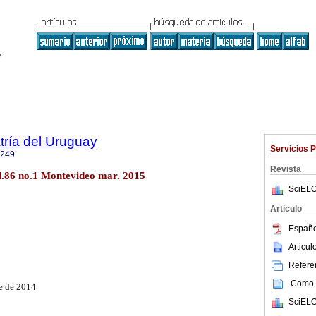
tría del Uruguay
Servicios 
1249
Revista
ol.86 no.1 Montevideo mar. 2015
SciELO
Articulo
Españo
Articu
Referen
Como c
e de 2014
SciELO