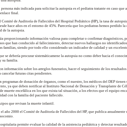
e una autopsia.
persona más indicada para solicitar la autopsia es el pediatra tratante en caso que 
enlace final.
 Comité de Auditoría de Fallecidos del Hospital Pediátrico (HP), la tasa de autopsia
esde hace años en el entorno de 45%. Parecería que los pediatras hemos perdido la
d de la autopsia.
núa proporcionando información valiosa para completar o confirmar diagnósticos, p
esos que han conducido al fallecimiento, detectar nuevos hallazgos no identificados
as familias, siendo por todo ello considerado un indicador de calidad y un excelen
que se debería procurar sistemáticamene la autopsia no como deber hacia el conoci
y su familia.
on información sobre los arreglos funerarios, hacer el seguimiento de los resultados 
 cancelar futuras citas pendientes.
n programas de donación de órganos, como el nuestro, los médicos del DEP tienen 
ento, ya que deben notificar al Instituto Nacional de Donación y Transplante de Cé
e muerte encefálica en los que exista tal situación, a los efectos que el equipo en
idad con la familia del paciente fallecido.
ipos que revisan la muerte infantil.
 el año 2000 el Comité de Auditoría de Fallecidos del HP, que publica anualmente 
osocomio.
hospitalaria permite evaluar la calidad de la asistencia pediátrica y detectar resulta