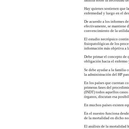
familia sobre la necesidad d
Hay quienes sostienen que la 
enfermedad y luego en el des
De acuerdo a los informes del
efectivamente, se mantiene d
convencimiento de la utilida
El estudio necrópsico conti
fisiopatológicas de los proc
información más objetiva a l
Debe primar el concepto de 
obligación hacia el enfermo 
Se debe ayudar a la familia c
la administración del HP para
En los países que cuentan co
primeras fases del procedimi
(INDT) todos aquellos casos d
órganos, discutan esa posibil
En muchos países existen equ
En el nuestro funciona desde
de la mortalidad en dicho n
El análisis de la mortalidad 