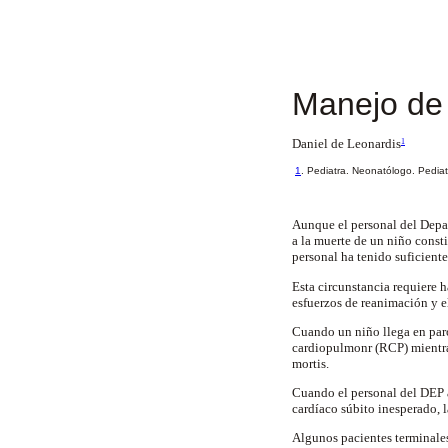
Manejo de 
Daniel de Leonardis
1
1
. Pediatra. Neonatólogo. Pedia
Aunque el personal del Depar
a la muerte de un niño consti
personal ha tenido suficient
Esta circunstancia requiere 
esfuerzos de reanimación y e
Cuando un niño llega en paro
cardiopulmonr (RCP) mientras
mortis.
Cuando el personal del DEP a
cardíaco súbito inesperado,
Algunos pacientes terminales 