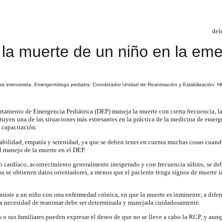
del
la muerte de un niño en la em
tra intensivista. Emergentólogo pediatra. Coordinador Unidad de Reanimación y Estabilización.
tamento de Emergencia Pediátrica (DEP) maneja la muerte con cierta frecuencia, la
tuyen una de las situaciones más estresantes en la práctica de la medicina de emerg
e capacitación.
habilidad, empatía y serenidad, ya que se deben tener en cuenta muchas cosas cuando
l manejo de la muerte en el DEP.
 cardíaco, acontecimiento generalmente inesperado y con frecuencia súbito, se de
 se obtienen datos orientadores, a menos que el paciente tenga signos de muerte i
siste a un niño con una enfermedad crónica, en que la muerte es inminente, a dife
 la necesidad de reanimar debe ser determinada y manejada cuidadosamente.
o sus familiares pueden expresar el deseo de que no se lleve a cabo la RCP, y aunqu