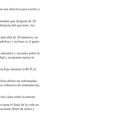
a una directiva por escrito y
.
miendan que después de 20
historia del paciente, los
 más allá de 30 minutos, en
dultos, e incluso si el gasto
ulturales y sociales sobre la
dad y aceptaron mejor la
su hijo durante la RCP, la
milias deben ser informadas
los esfuerzos de reanimación,
ión clara sobre la muerte.
s para el final de la vida en
scurran libres de dolor y