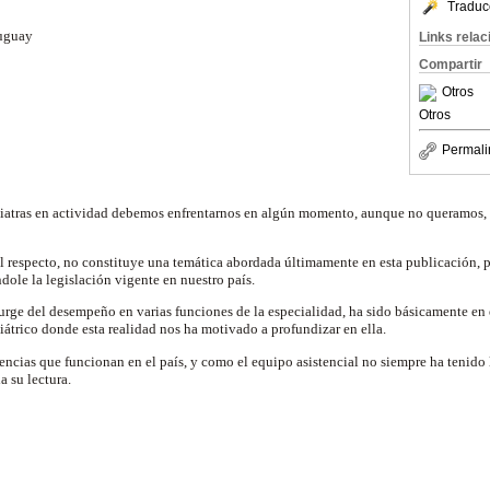
Traduc
ruguay
Links rela
Compartir
Otros
Otros
Permali
diatras en actividad debemos enfrentarnos en algún momento, aunque no queramos, e
al respecto, no constituye una temática abordada últimamente en esta publicación, po
ndole la legislación vigente en nuestro país.
surge del desempeño en varias funciones de la especialidad, ha sido básicamente en
átrico donde esta realidad nos ha motivado a profundizar en ella.
ias que funcionan en el país, y como el equipo asistencial no siempre ha tenido l
a su lectura.