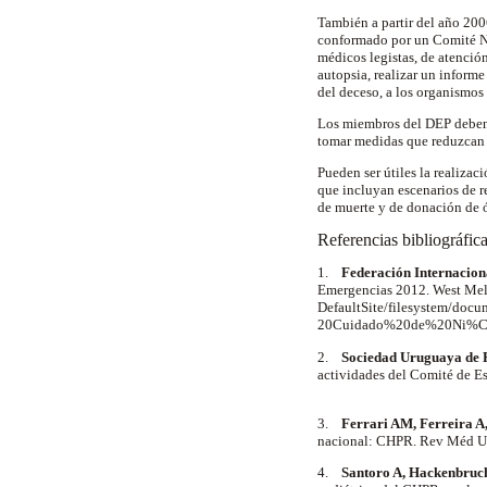
También a partir del año 200
conformado por un Comité Nac
médicos legistas, de atenció
autopsia, realizar un inform
del deceso, a los organismos
Los miembros del DEP deben s
tomar medidas que reduzcan 
Pueden ser útiles la realizac
que incluyan escenarios de r
de muerte y de donación de ó
Referencias bibliográfic
1.
Federación Internacion
Emergencias 2012. West Melb
DefaultSite/filesystem/do
20Cuidado%20de%20Ni%C3 %
2.
Sociedad Uruguaya de P
actividades del Comité de E
3.
Ferrari AM, Ferreira A
nacional: CHPR. Rev Méd U
4.
Santoro A, Hackenbruch 