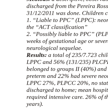
discharged from the
Pereira
Ross
31/12/2011
was done. Children c
1. “Liable to PPC” (LPPC): neona
the “ACT classification”
2. “Possibly liable to PPC” (PL
weeks of gestational age or seve
neurological sequelae.
Results:
a total of 235/7.723 ch
LPPC and 56% (131/235) PLCPP. 
belonged to groups II (40%) an
preterm and 22% had severe neon
LPPC 27%, PLPCC 20%, no statist
discharged to home; mean hospit
required intensive care. 26% of 
years).