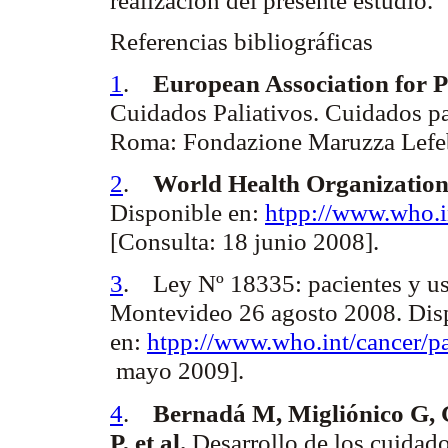
Referencias bibliográficas
1
.
European Association for P
Cuidados Paliativos. Cuidados pal
Roma: Fondazione Maruzza Lefe
2
.
World Health Organization
Disponible en:
htpp://www.who.in
[Consulta: 18 junio 2008].
3
. Ley Nº 18335: pacientes y usu
Montevideo 26 agosto 2008. Dis
en:
htpp://www.who.int/cancer/pal
mayo 2009].
4
.
Bernadá M, Migliónico G, 
P, et al.
Desarrollo de los cuidado