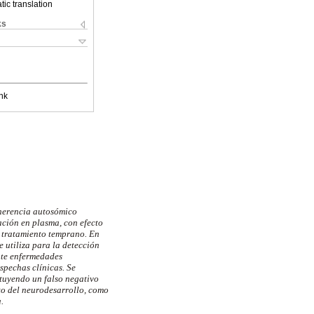
ic translation
ks
nk
 herencia autosómico
ación en plasma, con efecto
y tratamiento temprano. En
 utiliza para la detección
nte enfermedades
spechas clínicas. Se
ituyendo un falso negativo
nto del neurodesarrollo, como
a.