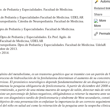
Automat
Related lin
to. de Pediatría y Especialidades. Facultad de Medicina.
Share
to.de Pediatría y Especialidades Facultad de Medicina. UDELAR
More
europediatría. Cátedra de Neuropediatría. Facultad de Medicina.
More
Dpto.de Pediatría y Especialidades. Facultad de Medicina.
Permali
. Dpto.de Pediatría y Especialidades. Ex Prof. Agdo. de
. Facultad de Medicina, UDELAR
 Neuropediatra. Dpto.de Pediatría y Especialidades. Facultad de Medicina. UdelaR
mbre de 2013.
de 2014.
génito del metabolismo, es un trastorno genético que se trasmite con un patrón de
 proceso de hidroxilación de la fenilalanina determinan el aumento de su concentr
nervioso. El pronóstico neurológico depende fundamentalmente de un diagnóstico 
ienza la pesquisa obligatoria de fenilcetonuria. A partir de diciembre del 2008 se
ermitiendo, a partir de una misma muestra de sangre de talón, detectar más de vei
iste un porcentaje de falsos negativos, obligándonos a reiterar la muestra ante so
nte con diagnóstico tardío de fenilcetonuria y síndrome de West secundario, const
objetivo de esta presentación es enfatizar la importancia de un correcto seguimie
l del niño en salud así como la reiteración de la pesquisa ante la sospecha clínic