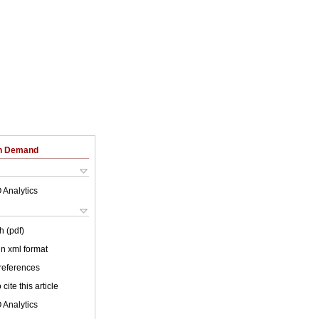
on Demand
 Analytics
h (pdf)
 in xml format
 references
cite this article
 Analytics