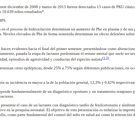
ntre diciembre de 2008 y marzo de 2013 fueron detectados 13 casos de PKU clásica
en 10.639 niños estudiados*.
 BPS.
os en el proceso de hidroxilación determinan un aumento de Phe en plasma y de sus
na. Niveles elevados de Phe de forma sostenida determinan un efecto deletéreo sobre
 hacen evidentes hacia el final del primer semestre, presentándose como alteracione
amiento, pasada la etapa de lactante predominan el retraso mental que suele ser sev
(
1
,
3)
idad, episodios de agresividad y conductas del espectro autista
.
resentan crisis epilépticas, desde 25% a 75% según diferentes publicaciones, en o
ria su incidencia es mayor a la de la población general, 12,3% y 0,42% respectiva
epende fundamentalmente de un diagnóstico oportuno y un tratamiento temprano 
 paciente.
s presentar el caso de un lactante con diagnóstico tardío de fenilcetonuria y síndro
vo en la pesquisa neonatal. El objetivo de esta presentación es enfatizar la import
llo, como parte fundamental del control del niño en salud así como la reiteración d