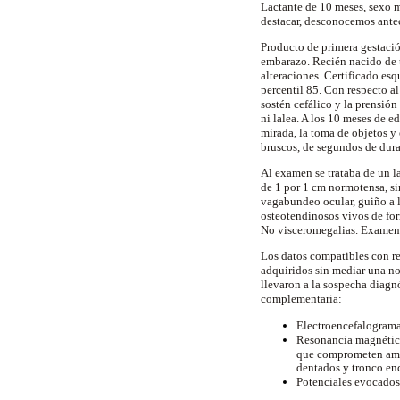
Lactante de 10 meses, sexo 
destacar, desconocemos ante
Producto de primera gestació
embarazo. Recién nacido de t
alteraciones. Certificado es
percentil 85. Con respecto al
sostén cefálico y la prensió
ni lalea. A los 10 meses de e
mirada, la toma de objetos 
bruscos, de segundos de dura
Al examen se trataba de un la
de 1 por 1 cm normotensa, si
vagabundeo ocular, guiño a la
osteotendinosos vivos de form
No visceromegalias. Examen
Los datos compatibles con re
adquiridos sin mediar una no
llevaron a la sospecha diagn
complementaria:
Electroencefalograma
Resonancia magnética
que comprometen ambo
dentados y tronco enc
Potenciales evocados 