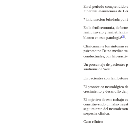
En el período comprendido e
hiperfenilalaninemias de 1 
* Información brindada por
En la fenilcetonuria, defect
fenilpiruvato y feniletilami
(
3
)
blanco en esta patología
.
Clínicamente los síntomas se
psicomotor. De no mediar trat
conductuales, con hiperactiv
Un porcentaje de pacientes p
síndrome de West.
En pacientes con fenilcetonu
El pronóstico neurológico d
crecimiento y desarrollo del
El objetivo de este trabajo e
constituyendo un falso negati
seguimiento del neurodesarro
sospecha clínica.
Caso clínico