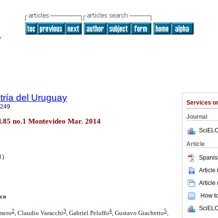
tría del Uruguay
Services 
1249
Journal
ol.85 no.1 Montevideo Mar. 2014
SciELO
Article
1)
Spanis
Article
Article
How to 
ico
SciELO
2
3
4
5
omero
, Claudio Varacchi
, Gabriel Peluffo
, Gustavo Giachetto
,