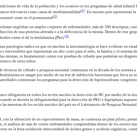
ondiciones de vida de la población y los avances en los programas de salud infantil
(
1
)
mayor relevancia como causa de morbimortalidad
. En nuestro país representan l
(
2
)
o neonatal como en el posneonatal
.
abolismo engloban un amplio conjunto de enfermedades, más de 500 descriptas, cau
oducción de una proteína alterada o a la deficiencia de la misma. Dentro de este gru
(3
)
cidos como el de la fenilalanina (Phe)
.
tas patologías radica en que en muchas la sintomatología se hace evidente en esta
e irreversibles que representan un alto costo para el niño, la familia y el sistema 
las mismas, es fundamental contar con pruebas de cribado que permitan un diagnós
nóstico de estos niños.
de técnicas de cribado o pesquisa neonatal comienzan en la década de los sesenta a 
fenilalanina en sangre por medio de un test de inhibición bacteriana que lleva su n
sarrollados comienzan los programas para la detección de hipotiroidismo congénito
.
hace obligatoria en todos los recién nacidos la detección de HC por medio de la do
cuando se decreta la obligatoriedad para la detección de PKU e hiperplasia suprar
s las muestras de los recién nacidos del país en el Laboratorio de Pesquisa Neonata
8, con la obtención de un espectrómetro de masa, se comienza un plan piloto, permit
n, el análisis de más de veinte enfermedades comprendidas dentro de los errores in
tos en la beta-oxidación mitocondrial de ácidos grasos y acidosis orgánicas, cons