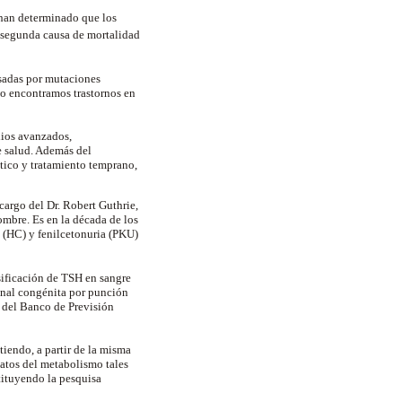
 han determinado que los
a segunda causa de mortalidad
sadas por mutaciones
po encontramos trastornos en
dios avanzados,
de salud. Además del
tico y tratamiento temprano,
cargo del Dr. Robert Guthrie,
ombre. Es en la década de los
 (HC) y fenilcetonuria (PKU)
sificación de TSH en sangre
renal congénita por punción
l del Banco de Previsión
iendo, a partir de la misma
natos del metabolismo tales
tituyendo la pesquisa