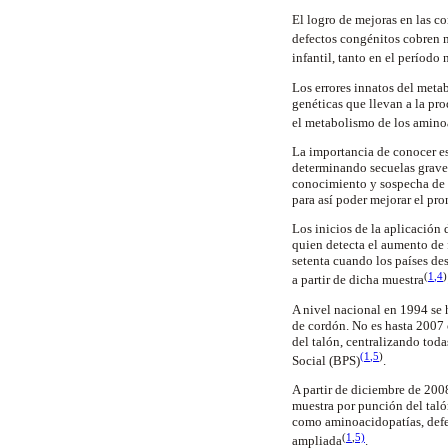
El logro de mejoras en las c
defectos congénitos cobren 
infantil, tanto en el períod
Los errores innatos del met
genéticas que llevan a la pr
el metabolismo de los aminoá
La importancia de conocer es
determinando secuelas graves 
conocimiento y sospecha de 
para así poder mejorar el pro
Los inicios de la aplicación 
quien detecta el aumento de 
setenta cuando los países de
(
1
,4
)
a partir de dicha muestra
A nivel nacional en 1994 se 
de cordón. No es hasta 2007 
del talón, centralizando toda
(1
,5
)
Social (BPS)
.
A partir de diciembre de 200
muestra por punción del taló
como aminoacidopatías, defec
(
1
,
5)
ampliada
.