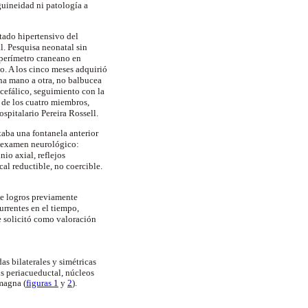
uineidad ni patología a
stado hipertensivo del
l. Pesquisa neonatal sin
 perímetro craneano en
eo. A los cinco meses adquirió
una mano a otra, no balbucea
 cefálico, seguimiento con la
de los cuatro miembros,
ospitalario Pereira Rossell.
taba una fontanela anterior
Al examen neurológico:
io axial, reflejos
al reductible, no coercible.
de logros previamente
rrentes en el tiempo,
e solicitó como valoración
s bilaterales y simétricas
s periacueductal, núcleos
magna (
figuras 1
y
2
).