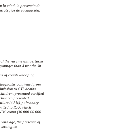
n la edad, la presencia de
estrategias de vacunación.
of the vaccine antipertussis
n younger than 4 months. In
osis of cough whooping
 diagnostic confirmed from
dmission to CTI, deaths.
hildren; presented certified
 children presented
failure (4,8%), pulmonary
mitted to ICU, which
h WBC count (30.000-60.000
 with age, the presence of
 strategies.