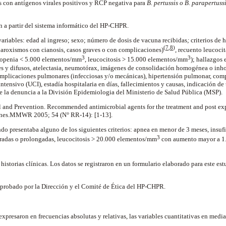
s con antígenos virales positivos y RCP negativa para
B. pertussis o B. parapertuss
on a partir del sistema informático del HP-CHPR.
variables: edad al ingreso; sexo; número de dosis de vacuna recibidas
;
criterios de 
(7
,
8
)
aroxismos con cianosis, casos graves o con complicaciones)
, recuento leucoci
3
3
copenia < 5.000 elementos/mm
, leucocitosis > 15.000 elementos/mm
); hallazgos 
ales y difusos, atelectasia, neumotórax, imágenes de consolidación homogénea o in
omplicaciones pulmonares (infecciosas y/o mecánicas), hipertensión pulmonar, co
ntensivo (UCI), estadía hospitalaria en días, fallecimientos y causas, indicación de
de la denuncia a la División Epidemiologia del Ministerio de Salud Pública (MSP).
ol and Prevention. Recommended antimicrobial agents for the treatment and post ex
ines.MMWR 2005; 54 (N° RR-14): [1-13].
do presentaba alguno de los siguientes criterios: apnea en menor de 3 meses, insufi
3
eradas o prolongadas, leucocitosis > 20.000 elementos/mm
con aumento mayor a 1
 historias clínicas. Los datos se registraron en un formulario elaborado para este es
 aprobado por la Dirección y el Comité de Ética del HP-CHPR.
 expresaron en frecuencias absolutas y relativas, las variables cuantitativas en medi