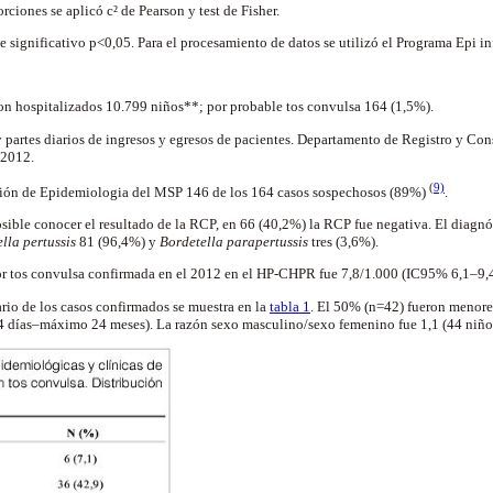
ciones se aplicó c² de Pearson y test de Fisher.
e significativo p<0,05. Para el procesamiento de datos se utilizó el Programa Epi in
ron hospitalizados 10.799 niños**; por probable tos convulsa 164 (1,5%).
partes diarios de ingresos y egresos de pacientes. Departamento de Registro y Cons
. 2012.
(
9)
isión de Epidemiologia del MSP 146 de los 164 casos sospechosos (89%)
.
sible conocer el resultado de la RCP, en 66 (40,2%) la RCP fue negativa. El diagn
lla pertussis
81 (96,4%) y
Bordetella parapertussis
tres (3,6%).
por tos convulsa confirmada en el 2012 en el HP-CHPR fue 7,8/1.000 (IC95% 6,1–9,
ario de los casos confirmados se muestra en la
tabla 1
. El 50% (n=42) fueron menore
4 días–máximo 24 meses). La razón sexo masculino/sexo femenino fue 1,1 (44 niño