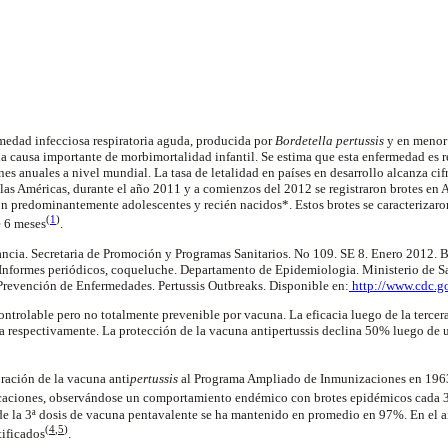
medad infecciosa respiratoria aguda, producida por
Bordetella pertussis
y en menor
 causa importante de morbimortalidad infantil. Se estima que esta enfermedad es 
es anuales a nivel mundial. La tasa de letalidad en países en desarrollo alcanza ci
 las Américas, durante el año 2011 y a comienzos del 2012 se registraron brotes en 
 predominantemente adolescentes y recién nacidos*. Estos brotes se caracterizaron
(
1
)
 6 meses
.
ancia. Secretaria de Promoción y Programas Sanitarios. No 109. SE 8. Enero 2012. 
 Informes periódicos, coqueluche. Departamento de Epidemiologia. Ministerio de S
 Prevención de Enfermedades. Pertussis Outbreaks. Disponible en:
http://www.cdc.go
ontrolable pero no totalmente prevenible por vacuna. La eficacia luego de la tercera
 respectivamente. La protección de la vacuna antipertussis declina 50% luego de 
ración de la vacuna anti
pertussis
al Programa Ampliado de Inmunizaciones en 196
ficaciones, observándose un comportamiento endémico con brotes epidémicos cada 3
de la 3ª dosis de vacuna pentavalente se ha mantenido en promedio en 97%. En el a
(
4
,
5
)
tificados
.