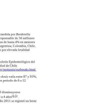
 medida por
Bordetella
responsable de 50 millones
fras de hasta 4% en menores
Argentina, Colombia, Chile,
 por elevada letalidad
Boletín Epidemiológico del
alud de Chile.
v/pertussis/outbreaks.html
 dosis varía entre 87 y 93%,
un periodo de 6 a 12
3 disminuyeron
(
4
,
5
)
 a 4 años
.
ño 2011 se registró un brote