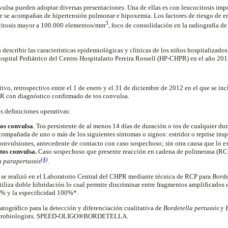
vulsa pueden adoptar diversas presentaciones. Una de ellas es con leucocitosis imp
e se acompañan de hipertensión pulmonar e hipoxemia. Los factores de riesgo de e
3
citosis mayor a 100.000 elementos/mm
, foco de consolidación en la radiografía de
s describir las características epidemiológicas y clínicas de los niños hospitalizado
spital Pediátrico del Centro Hospitalario Pereira Rossell (HP-CHPR) en el año 20
tivo, retrospectivo entre el 1 de enero y el 31 de diciembre de 2012 en el que se in
R con diagnóstico confirmado de tos convulsa.
es definiciones operativas:
tos convulsa
. Tos persistente de al menos 14 días de duración o tos de cualquier du
compañada de uno o más de los siguientes síntomas o signos: estridor o reprise insp
 convulsiones, antecedente de contacto con caso sospechoso; sin otra causa que lo 
tos convulsa.
Caso sospechoso que presente reacción en cadena de polimerasa
(RCP
(
4
)
 parapertussis
.
 se realizó en el Laboratorio Central del CHPR mediante técnica de RCP para
Borde
tiliza doble hibridación lo cual permite discriminar entre fragmentos amplificados e
97% y la especificidad 100%*.
ográfico para la detección y diferenciación cualitativa de
Bordetella pertussis
y
l microbiologists. SPEED-OLIGO®BORDETELLA.