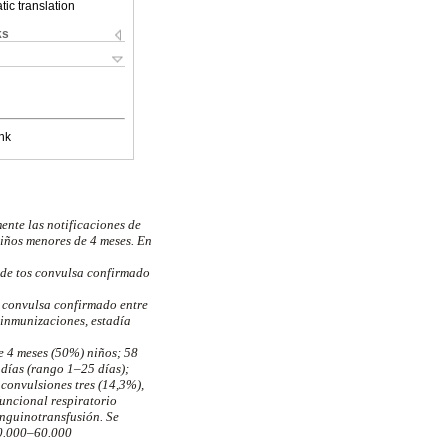
ic translation
ks
nk
ente las notificaciones de
niños menores de 4 meses. En
o de tos convulsa confirmado
os convulsa confirmado entre
, inmunizaciones, estadía
e 4 meses (50%) niños; 58
 días (rango 1–25 días);
convulsiones tres (14,3%),
funcional respiratorio
anguinotransfusión. Se
30.000–60.000