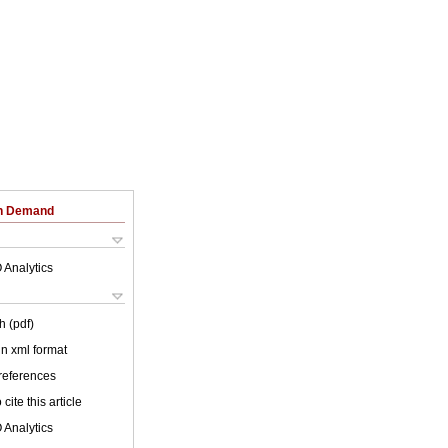
on Demand
 Analytics
h (pdf)
 in xml format
 references
cite this article
 Analytics