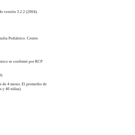
fo versión 3.2.2 (2004).
ulta Pediátrico. Centro
óstico se confirmó por RCP
4).
s de 4 meses. El promedio de
s y 40 niñas).