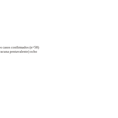
os casos confirmados (n=58)
 vacuna pentavalente)
ocho