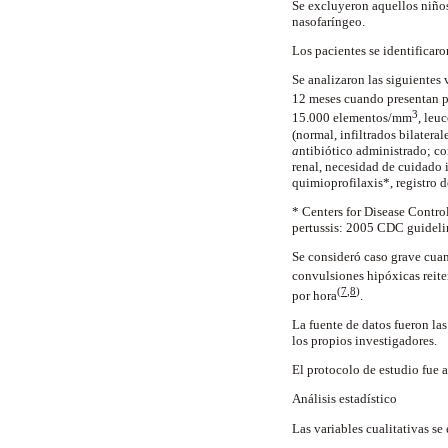
Se excluyeron aquellos niño
nasofaríngeo.
Los pacientes se identificar
Se analizaron las siguientes 
12 meses cuando presentan p
3
15.000 elementos/mm
, leu
(normal, infiltrados bilater
a
ntibiótico administrado; c
renal, necesidad de cuidado i
quimioprofilaxis*, registro 
* Centers for Disease Contr
pertussis: 2005 CDC guidel
Se consideró caso grave cuan
convulsiones hipóxicas reit
(
7
,8
)
por hora
.
La fuente de datos fueron las
los propios investigadores.
El protocolo de estudio fue
Análisis estadístico
Las variables cualitativas se