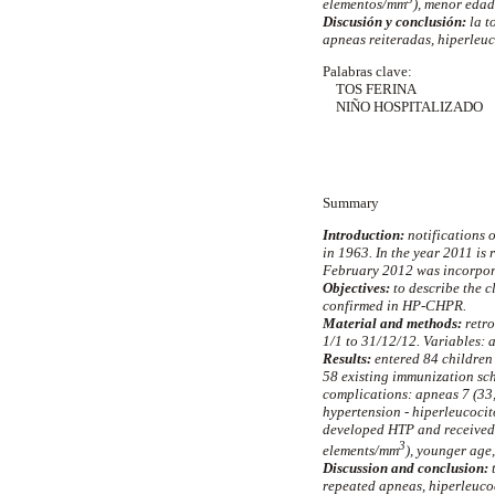
elementos/mm
), menor edad
Discusión y conclusión:
la t
apneas reiteradas, hiperleuc
Palabras clave:
TOS FERINA
NIÑO HOSPITALIZADO
Summary
Introduction:
notifications 
in 1963. In the year 2011 is
February 2012 was incorpora
Objectives:
to describe the c
confirmed in HP-CHPR.
Material and methods:
retro
1/1 to 31/12/12. Variables: a
Results:
entered 84 children
58 existing immunization sch
complications: apneas 7 (33,
hypertension - hiperleucocit
developed HTP and received 
3
elements/mm
), younger age
Discussion and conclusion:
t
repeated apneas, hiperleuco