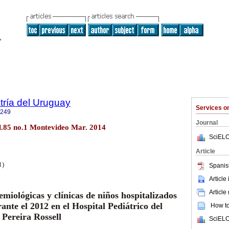
tría del Uruguay
Services 
1249
Journal
ol.85 no.1 Montevideo Mar. 2014
SciELO
Article
1)
Spanis
Article
Article
emiológicas y clínicas de niños hospitalizados
ante el 2012 en el Hospital Pediátrico del
How to 
 Pereira Rossell
SciELO