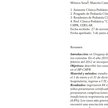
1
Mónica Sosa
, Marcela Cast
1. Asistente Clínica Pediát
2. Posgrado de Pediatría Cl
3. Residentes de Pediatría 
4. Prof. Clínica Pediátrica
CHPR, UDELAR.
Fecha recibido: 27 de novie
Fecha aprobado: 3 de junio 
Resumen
Introducción:
en Uruguay des
tos convulsa. En el año 201
febrero del 2012 se incorpor
Objetivos:
describir las cara
en el HP-CHPR.
Material y métodos:
estudio
el 1 de enero y el 31 de dic
hospitalaria, ingreso a CTI, 
Resultados:
ingresaron 84 n
niños presentaron certificad
presentaron complicaciones 2
insuficiencia respiratoria u
(4,8%). Los casos más grave
encontró una asociación est
3