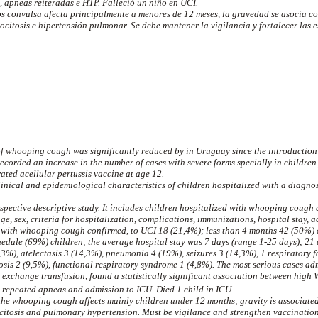
, apneas reiteradas e HTP. Falleció un niño en UCI.
os convulsa afecta principalmente a menores de 12 meses, la gravedad se asocia co
ocitosis e hipertensión pulmonar. Se debe mantener la vigilancia y fortalecer las 
of whooping cough was significantly reduced by in Uruguay since the introduction 
 recorded an increase in the number of cases with severe forms specially in childre
ted acellular pertussis vaccine at age 12.
linical and epidemiological characteristics of children hospitalized with a diagn
spective descriptive study. It includes children hospitalized with whooping cough
ge, sex, criteria for hospitalization, complications, immunizations, hospital stay, a
 with whooping cough confirmed, to UCI 18 (21,4%); less than 4 months 42 (50%) c
edule (69%) children; the average hospital stay was 7 days (range 1-25 days); 21
3%), atelectasis 3 (14,3%), pneumonia 4 (19%), seizures 3 (14,3%), 1 respiratory 
osis 2 (9,5%), functional respiratory syndrome 1 (4,8%). The most serious cases ad
exchange transfusion, found a statistically significant association between hig
, repeated apneas and admission to ICU. Died 1 child in ICU.
he whooping cough affects mainly children under 12 months; gravity is associated
citosis and pulmonary hypertension. Must be vigilance and strengthen vaccination