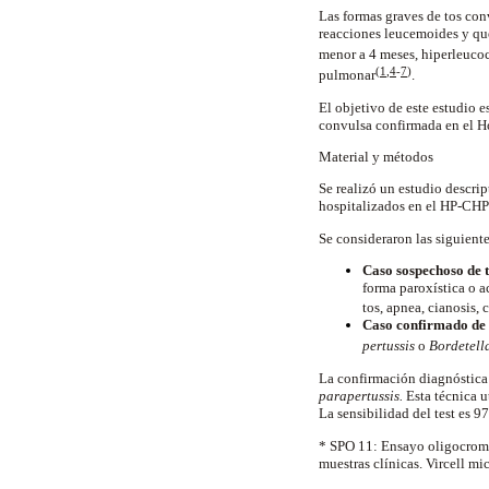
Las formas graves de tos con
reacciones leucemoides y qu
menor a 4 meses, hiperleuco
(
1
,
4
-
7
)
pulmonar
.
El objetivo de este estudio e
convulsa confirmada en el Ho
Material y métodos
Se realizó un estudio descrip
hospitalizados en el HP-CHP
Se consideraron las siguient
Caso sospechoso de 
forma paroxística o a
tos, apnea, cianosis,
Caso confirmado de 
pertussis
o
Bordetella
La confirmación diagnóstica
parapertussis.
Esta técnica u
La sensibilidad del test es 
* SPO 11: Ensayo oligocromat
muestras clínicas. Vircel