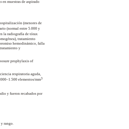
is
en muestras de aspirado
hospitalización (menores de
tario (normal entre 5.000 y
en la radiografía de tórax
homogénea), tratamiento
mpromiso hemodinámico, falla
 tratamiento y
posure prophylaxis of
ciencia respiratoria aguda,
3
.000–1.500 elementos/mm
tudio y fueron recabados por
a y rango.