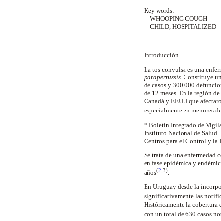
Key words:
WHOOPING COUGH
CHILD, HOSPITALIZED
Introducción
La tos convulsa es una enfer
parapertussis.
Constituye una
de casos y 300.000 defuncion
de 12 meses. En la región de
Canadá y EEUU que afectaron
especialmente en menores de
* Boletín Integrado de Vigil
Instituto Nacional de Salud.
Centros para el Control y la
Se trata de una enfermedad c
en fase epidémica y endémica
(
2
,
3
)
años
.
En Uruguay desde la incorpo
significativamente las noti
Históricamente la cobertura 
con un total de 630 casos no