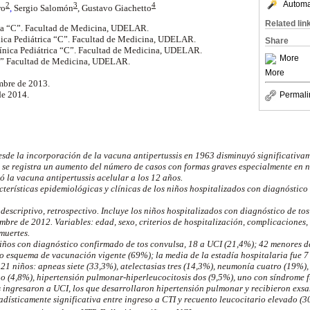
Automat
2
3
4
ro
,
Sergio Salomón
, Gustavo Giachetto
Related lin
rica “C”. Facultad de Medicina, UDELAR.
ínica Pediátrica “C”. Facultad de Medicina, UDELAR.
Share
Clínica Pediátrica “C”. Facultad de Medicina, UDELAR.
More
 “C” Facultad de Medicina, UDELAR.
More
mbre de 2013.
de 2014.
Permali
de la incorporación de la vacuna antipertussis en 1963 disminuyó significativam
1 se registra un aumento del número de casos con formas graves especialmente en 
ó la vacuna antipertussis acelular a los 12 años.
cterísticas epidemiológicas y clínicas de los niños hospitalizados con diagnóstic
 descriptivo, retrospectivo. Incluye los niños hospitalizados con diagnóstico de t
iembre de 2012. Variables: edad, sexo, criterios de hospitalización, complicaciones
muertes.
iños con diagnóstico confirmado de tos convulsa, 18 a UCI (21,4%); 42 menores d
o esquema de vacunación vigente (69%); la media de la estadía hospitalaria fue 7
1 niños: apneas siete (33,3%), atelectasias tres (14,3%), neumonía cuatro (19%), 
no (4,8%), hipertensión pulmonar-hiperleucocitosis dos (9,5%), uno con síndrome 
s ingresaron a UCI, los que desarrollaron hipertensión pulmonar y recibieron exs
adísticamente significativa entre ingreso a CTI y recuento leucocitario elevado (