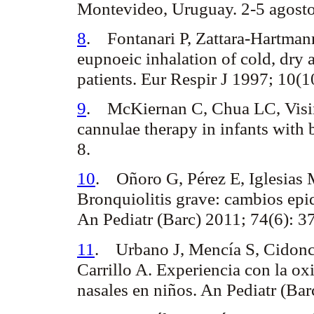
Montevideo
,
Uruguay
. 2-5 agos
8
.
Fontanari P, Zattara-Hartma
eupnoeic inhalation of cold, dry a
patients. Eur Respir J 1997; 10(
9
.
McKiernan C, Chua LC, Visin
cannulae therapy in infants with 
8.
10
.
Oñoro G, Pérez E, Iglesias 
Bronquiolitis grave: cambios epid
An Pediatr (Barc) 2011; 74(6): 
11
.
Urbano J, Mencía S, Cidonc
Carrillo A.
Experiencia con la oxi
nasales en niños. An Pediatr (Ba