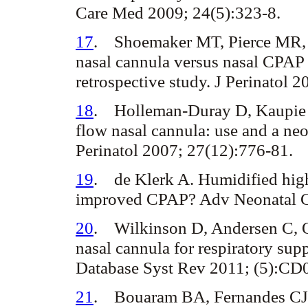
Care Med 2009; 24(5):323-8.
17
.
Shoemaker MT, Pierce MR,
nasal cannula versus nasal CPAP f
retrospective study. J Perinatol 
18
.
Holleman-Duray D, Kaupie
flow nasal cannula: use and a neo
Perinatol 2007; 27(12):776-81.
19
.
de Klerk A.
Humidified high-
improved CPAP? Adv Neonatal C
20
.
Wilkinson D, Andersen C, 
nasal cannula for respiratory sup
Database Syst Rev 2011; (5):C
21
.
Bouaram BA, Fernandes CJ