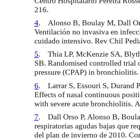
Centro Hospitalario Pereira Ross
216.
4
.
Alonso B, Boulay M, Dall Or
Ventilación no invasiva en infecc
cuidado intensivo. Rev Chil Pedi
5
.
Thia LP, McKenzie SA, Blyt
SB.
Randomised controlled trial 
pressure (CPAP) in bronchiolitis
6
.
Larrar S, Essouri S, Durand P
Effects of nasal continuous positi
with severe acute bronchiolitis.
A
7
.
Dall Orso P, Alonso B, Boul
respiratorias agudas bajas que re
del plan de invierno de 2010.
Con