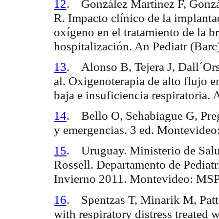
12
.
González Martínez F, Gonz
R.
Impacto clínico de la implantac
oxígeno en el tratamiento de la b
hospitalización. An Pediatr (Bar
13
.
Alonso B, Tejera J, Dall´Or
al.
Oxigenoterapia de alto flujo e
baja e insuficiencia respiratoria
14
.
Bello O, Sehabiague G, Pre
y emergencias. 3 ed. Montevide
15
.
Uruguay. Ministerio de Salu
Rossell. Departamento de Pediatr
Invierno 2011. Montevideo: MSP
16
.
Spentzas T, Minarik M, Pat
with respiratory distress treated 