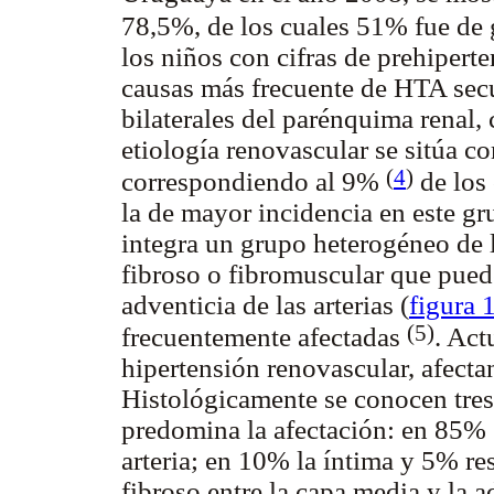
78,5%, de los cuales 51% fue de
los niños con cifras de prehipert
causas más frecuente de HTA sec
bilaterales del parénquima renal
etiología renovascular se sitúa 
(
4
)
correspondiendo al 9%
de los 
la de mayor incidencia en este g
integra un grupo heterogéneo de 
fibroso o fibromuscular que puede
adventicia de las arterias (
figura 
(5)
frecuentemente afectadas
. Act
hipertensión renovascular, afect
Histológicamente se conocen tres
predomina la afectación: en 85% 
arteria; en 10% la íntima y 5% r
fibroso entre la capa media y la 