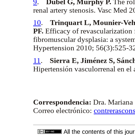
9
.
Dubel G, Murphy P.
The rol
renal artery stenosis. Vasc Med 
10
.
Trinquart L, Mounier-Veh
PF.
Efficacy of revascularization 
fibromuscular dysplasia: a system
Hypertension 2010; 56(3):525-
11
.
Sierra E, Jiménez S, Sánch
Hipertensión vasculorrenal en el
Correspondencia:
Dra. Mariana 
Correo electrónico:
contrerasco
All the contents of this jo