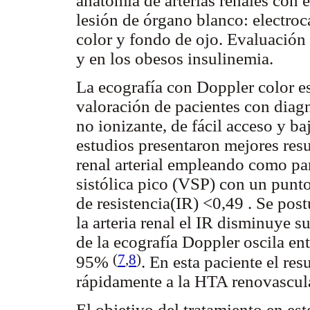
anatomía de arterias renales con 
lesión de órgano blanco: electro
color y fondo de ojo. Evaluación 
y en los obesos insulinemia.
La ecografía con Doppler color e
valoración de pacientes con diag
no ionizante, de fácil acceso y ba
estudios presentaron mejores resu
renal arterial empleando como pa
sistólica pico (VSP) con un punt
de resistencia(IR) <0,49 . Se pos
la arteria renal el IR disminuye su
de la ecografía Doppler oscila en
(
7
,
8
)
95%
. En esta paciente el re
rápidamente a la HTA renovascular
El objetivo del tratamiento en es