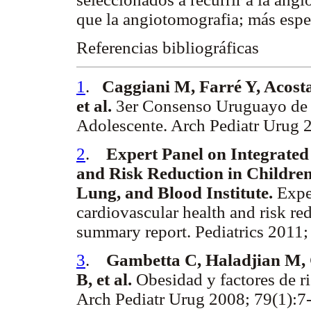
que la angiotomografia; más espec
Referencias bibliográficas
1
.
Caggiani M, Farré Y, Acost
et al.
3er Consenso Uruguayo de H
Adolescente. Arch Pediatr Urug 
2
.
Expert Panel on Integrated
and Risk Reduction in Children
Lung, and Blood Institute.
Exper
cardiovascular health and risk re
summary report. Pediatrics 2011
3
.
Gambetta C, Haladjian M, C
B, et al.
Obesidad y factores de ri
Arch Pediatr Urug 2008; 79(1):