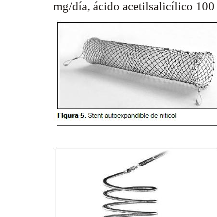
mg/día, ácido acetilsalicílico 10