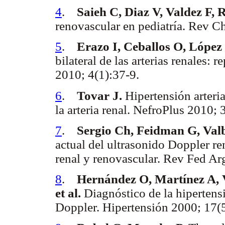
4
.
Saieh C, Diaz V, Valdez F, 
renovascular en pediatría. Rev C
5
.
Erazo I, Ceballos O, López
bilateral de las arterias renales
2010; 4(1):37-9.
6
.
Tovar J.
Hipertensión arteri
la arteria renal. NefroPlus 2010;
7
.
Sergio Ch, Feidman G, Val
actual del ultrasonido Doppler ren
renal y renovascular. Rev Fed A
8
.
Hernández O, Martínez A, 
et al.
Diagnóstico de la hipertensi
Doppler. Hipertensión 2000; 17(