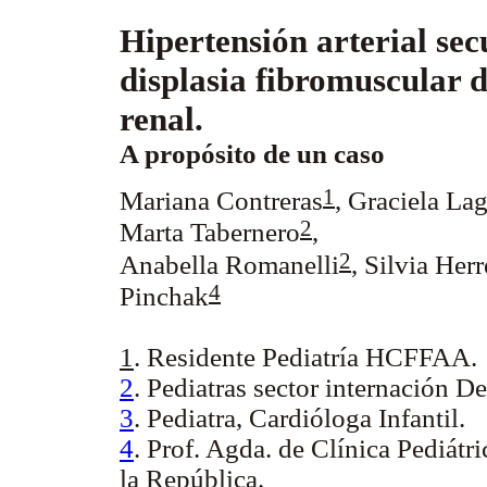
Hipertensión arterial se
displasia fibromuscular d
renal.
A propósito de un caso
1
Mariana Contreras
,
Graciela La
2
Marta Tabernero
,
2
Anabella Romanelli
, Silvia Herr
4
Pinchak
1
. Residente Pediatría HCFFAA.
2
. Pediatras sector internación 
3
. Pediatra, Cardióloga Infantil.
4
. Prof. Agda. de Clínica Pediátr
la República.