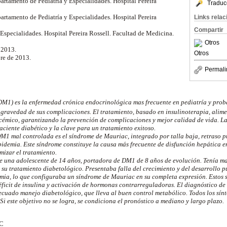
partamento de Pediatría y Especialidades. Hospital Pereira
Traduc
epartamento de Pediatría y Especialidades. Hospital Pereira
Links rela
Compartir
Especialidades. Hospital Pereira Rossell. Facultad de Medicina.
Otros
 2013.
Otros
bre de 2013.
Permali
 (DM1) es la enfermedad crónica endocrinológica mas frecuente en pediatría y pro
a gravedad de sus complicaciones.
El tratamiento, basado en insulinoterapia, alimen
ucémico, garantizando la prevención de complicaciones y mejor calidad de vida. La
aciente diabético y la clave para un tratamiento exitoso.
M1 mal controlada es el síndrome de Mauriac, integrado por talla baja, retraso 
pidemia. Este síndrome constituye la causa más frecuente de disfunción hepática e
mizar el tratamiento.
 de una adolescente de 14 años, portadora de DM1 de 8 años de evolución. Tenía ma
de su tratamiento diabetológico. Presentaba falla del crecimiento y del desarrollo 
emia, lo que configuraba un síndrome de Mauriac en su completa expresión. Estos 
icit de insulina y activación de hormonas contrarreguladoras. El diagnóstico de e
ecuado manejo diabetológico, que lleva al buen control metabólico. Todos los sínt
 Si este objetivo no se logra, se condiciona el pronóstico a mediano y largo plazo.
C