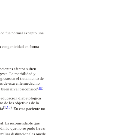
tico fue normal excepto una
a ecogenicidad en forma
cientes afectos sufren
ngesta. La morbilidad y
gresos en el tratamiento de
res de esta enfermedad no
(
10
)
 buen nivel psicofísico
.
a educación diabetológica
no de los objetivos de la
(
1
,
10
)
ia
.
En esta paciente no
ntal. Es recomendable que
ión, lo que no se pudo llevar
amilias disfuncionales puede