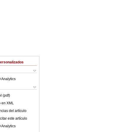
Personalizados
 Analytics
l (pdf)
lo en XML
cias del artículo
itar este artículo
 Analytics