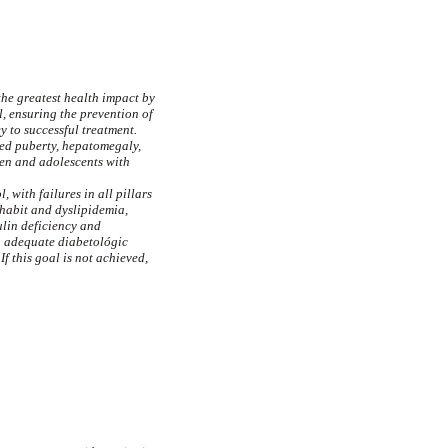
he greatest health impact by
l, ensuring the prevention of
y to successful treatment.
yed puberty, hepatomegaly,
ren and adolescents with
 with failures in all pillars
habit and dyslipidemia,
ulin deficiency and
on adequate diabetológic
f this goal is not achieved,