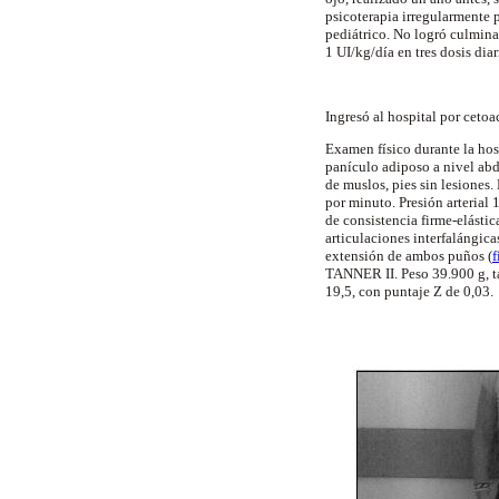
psicoterapia irregularmente 
pediátrico. No logró culmina
1 UI/kg/día en tres dosis diar
Ingresó al hospital por cetoa
Examen físico durante la hos
panículo adiposo a nivel ab
de muslos, pies sin lesiones.
por minuto. Presión arteria
de consistencia firme-elástic
articulaciones interfalángic
extensión de ambos puños (
f
TANNER II. Peso 39.900 g, ta
19,5, con puntaje Z de 0,03.