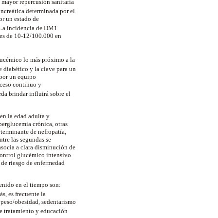
 mayor repercusión sanitaria
ancreática determinada por el
por un estado de
 La incidencia de DM1
 es de 10-12/100.000 en
glucémico lo más próximo a la
e diabético y la clave para un
 por un equipo
oceso continuo y
a brindar influirá sobre el
en la edad adulta y
perglucemia crónica, otras
eterminante de nefropatía,
ntre las segundas se
asocia a clara disminución de
control glucémico intensivo
s de riesgo de enfermedad
enido en el tiempo son:
ás, es frecuente la
repeso/obesidad, sedentarismo
e tratamiento y educación