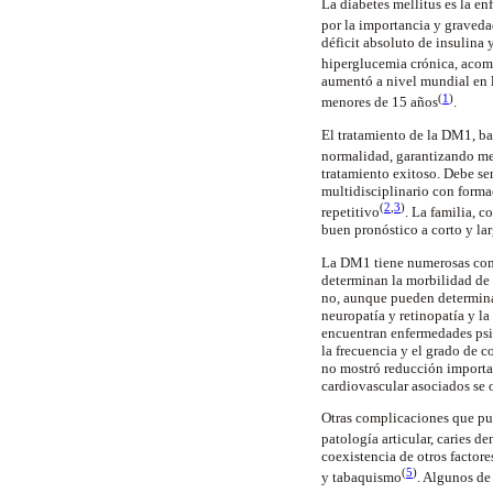
La diabetes mellitus es la e
por la importancia y graved
déficit absoluto de insulina 
hiperglucemia crónica, acomp
aumentó a nivel mundial en 
(
1
)
menores de 15 años
.
El tratamiento de la DM1, ba
normalidad, garantizando me
tratamiento exitoso. Debe ser
multidisciplinario con forma
(
2
,
3
)
repetitivo
. La familia, 
buen pronóstico a corto y la
La DM1 tiene numerosas comp
determinan la morbilidad de 
no, aunque pueden determinar
neuropatía y retinopatía y la
encuentran enfermedades psic
la frecuencia y el grado de 
no mostró reducción importan
cardiovascular asociados se
Otras complicaciones que pue
patología articular, caries de
coexistencia de otros factor
(
5
)
y tabaquismo
. Algunos de 