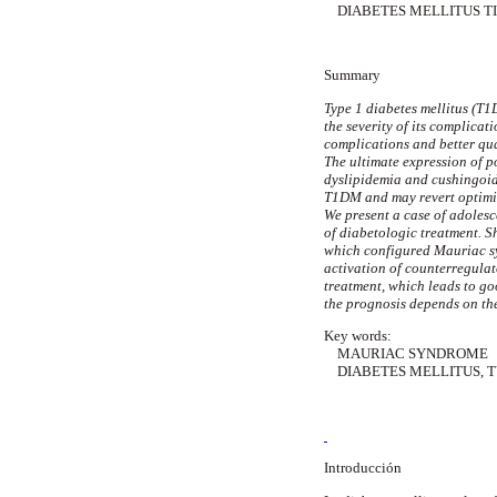
DIABETES MELLITUS TI
Summary
Type 1 diabetes mellitus (T
the severity of its complicat
complications and better qual
The ultimate expression of p
dyslipidemia and cushingoid
T1DM and may revert optimi
We present a case of adolesc
of diabetologic treatment. 
which configured Mauriac syn
activation of counterregulat
treatment, which leads to go
the prognosis depends on th
Key words:
MAURIAC SYNDROME
DIABETES MELLITUS, T
Introducción