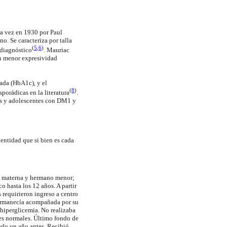
a vez en 1930 por Paul
o. Se caracteriza por talla
(
5
,
6
)
 diagnóstico
. Mauriac
on menor expresividad
ada (HbA1c), y el
(
8
)
orádicas en la literatura
.
ños y adolescentes con DM1 y
entidad que si bien es cada
la materna y hermano menor;
 hasta los 12 años. A partir
 requirieron ingreso a centro
permanecía acompañada por su
 hiperglicemia. No realizaba
res normales. Último fondo de
zado un año antes. Recibió