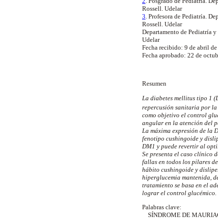
2
. Posgrado de Pediatría. De
Rossell. Udelar
3
. Profesora de Pediatría. D
Rossell. Udelar
Departamento de Pediatría y 
Udelar
Fecha recibido: 9 de abril de
Fecha aprobado: 22 de octu
Resumen
La diabetes mellitus tipo 1
repercusión sanitaria por l
como objetivo el control gl
angular en la atención del p
La máxima expresión de la D
fenotipo cushingoide y disli
DM1 y puede revertir al opti
Se presenta el caso clínico
fallas en todos los pilares 
hábito cushingoide y dislip
hiperglucemia mantenida, déf
tratamiento se basa en el ad
lograr el control glucémico.
Palabras clave:
SÍNDROME DE MAURIA