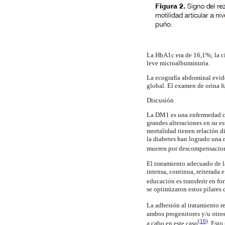
La HbA1c era de 16,1%; la ci
leve microalbuminuria.
La ecografía abdominal evid
global. El examen de orina 
Discusión
La DM1 es una enfermedad cró
grandes alteraciones en su es
mortalidad tienen relación d
la diabetes han logrado una 
mueren por descompensacione
El tratamiento adecuado de l
intensa, continua, reiterada 
educación es transferir en fo
se optimizaron estos pilares
La adhesión al tratamiento r
ambos progenitores y/u otros 
(
10
)
a cabo en este caso
. Esto