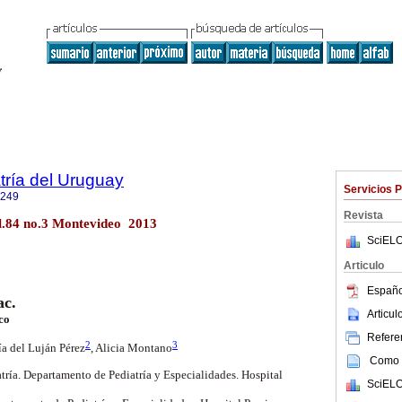
tría del Uruguay
Servicios 
1249
Revista
ol.84 no.3 Montevideo 2013
SciELO
Articulo
Españo
ac.
Articu
ico
Referen
2
3
a del Luján Pérez
,
Alicia Montano
Como c
atría. Departamento de Pediatría y Especialidades. Hospital
SciELO