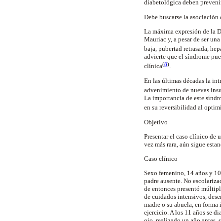
diabetológica deben prevenir 
Debe buscarse la asociación
La máxima expresión de la D
Mauriac y, a pesar de ser una
baja, pubertad retrasada, he
advierte que el síndrome pue
(
8
)
clínica
.
En las últimas décadas la in
advenimiento de nuevas insul
La importancia de este síndr
en su reversibilidad al optim
Objetivo
Presentar el caso clínico de
vez más rara, aún sigue esta
Caso clínico
Sexo femenino, 14 años y 10
padre ausente. No escolariza
de entonces presentó múltiple
de cuidados intensivos, des
madre o su abuela, en forma 
ejercicio. A los 11 años se 
ojo, realizado un año antes,