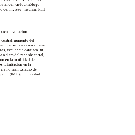
tra ni con endocrinólogo
to del ingreso: insulina NPH
n buena evolución.
 central, aumento del
pohipertrofia en cara anterior
los, frecuencia cardíaca 90
a 4 cm del reborde costal,
ión en la motilidad de
s. Limitación en la
 era normal. Estadio de
rporal (IMC) para la edad