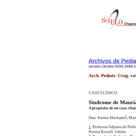
Archivos de Pedia
versión On-line
ISSN
1688-
Arch. Pediatr. Urug. v
CASO CLÍNICO
Síndrome de Mauri
A propósito de un caso clín
1
Dras. Karina Machado
,
Marí
1
. Profesora Adjunta de Pedi
Pereira Rossell. Udelar