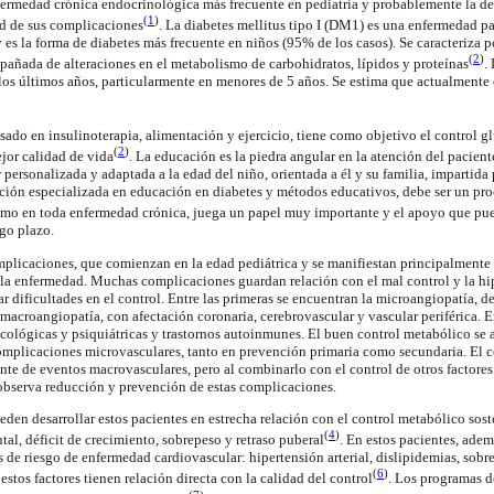
nfermedad crónica endocrinológica más frecuente en pediatría y probablemente la de
(
1
)
ad de sus complicaciones
. La diabetes mellitus tipo I (DM1) es una enfermedad p
y es la forma de diabetes más frecuente en niños (95% de los casos). Se caracteriza 
(
2
)
añada de alteraciones en el metabolismo de carbohidratos, lípidos y proteínas
.
los últimos años, particularmente en menores de 5 años. Se estima que actualmente
sado en insulinoterapia, alimentación y ejercicio, tiene como objetivo el control 
(
2
)
jor calidad de vida
. La educación es la piedra angular en la atención del pacient
 personalizada y adaptada a la edad del niño, orientada a él y su familia, impartida
ción especializada en educación en diabetes y métodos educativos, debe ser un pr
como en toda enfermedad crónica, juega un papel muy importante y el apoyo que pued
rgo plazo.
licaciones, que comienzan en la edad pediátrica y se manifiestan principalmente 
la enfermedad. Muchas complicaciones guardan relación con el mal control y la hi
 dificultades en el control. Entre las primeras se encuentran la microangiopatía, d
 macroangiopatía, con afectación coronaria, cerebrovascular y vascular periférica. E
ológicas y psiquiátricas y trastornos autoinmunes. El buen control metabólico se 
complicaciones microvasculares, tanto en prevención primaria como secundaria. El 
te de eventos macrovasculares, pero al combinarlo con el control de otros factore
 observa reducción y prevención de estas complicaciones.
den desarrollar estos pacientes en estrecha relación con el control metabólico sost
(
4
)
ntal, déficit de crecimiento, sobrepeso y retraso puberal
. En estos pacientes, adem
es de riesgo de enfermedad cardiovascular: hipertensión arterial, dislipidemias, sob
(
6
)
estos factores tienen relación directa con la calidad del control
. Los programas d