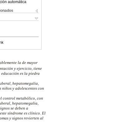
ción automática
cionados
nk
bablemente la de mayor
tación y ejercicio, tiene
 educación es la piedra
puberal, hepatomegalia,
n niños y adolescentes con
l control metabólico, con
puberal, hepatomegalia,
signos se deben a
ste síndrome es clínico. El
omas y signos revierten al