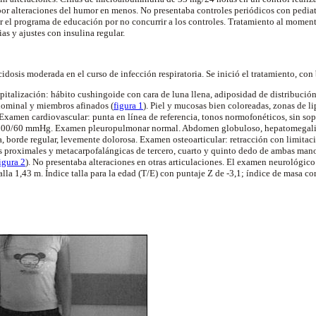
por alteraciones del humor en menos. No presentaba controles periódicos con pedia
r el programa de educación por no concurrir a los controles. Tratamiento al momen
ias y ajustes con insulina regular.
cidosis moderada en el curso de infección respiratoria. Se inició el tratamiento, co
pitalización: hábito cushingoide con cara de luna llena, adiposidad de distribución
dominal y miembros afinados (
figura 1
). Piel y mucosas bien coloreadas, zonas de li
 Examen cardiovascular: punta en línea de referencia, tonos normofonéticos, sin sop
l 100/60 mmHg. Examen pleuropulmonar normal. Abdomen globuloso, hepatomegalia 
a, borde regular, levemente dolorosa. Examen osteoarticular: retracción con limitac
as proximales y metacarpofalángicas de tercero, cuarto y quinto dedo de ambas mano
igura 2
). No presentaba alteraciones en otras articulaciones. El examen neurológico
lla 1,43 m. Índice talla para la edad (T/E) con puntaje Z de -3,1; índice de masa co