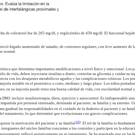
fra de colesterol fue de 265 mg/dl, y triglicéridos de 450 mg/dl. El funcional hepá
enció hígado aumentado de tamaño, de contornos regulares, con leve aumento de l
fue normal.
nica que determina importantes modificaciones a nivel físico y emocional. Los pa
tilo de vida, deben inyectarse insulina a diario, controlar su glicemia y cuidar su i
irecta con los desajustes metabólicos agudos y las complicaciones crónicas. Los pro
mejoría notable en el pronóstico a corto, mediano y largo plazo. Los niños portado
s, en su mayoría puede tener una buena calidad de vida, con escolaridad normal y
a DM1 incluye insulinoterapia, dieta, ejercicio y autocontrol. Es indispensable un
e impartida por personal entrenado, destinada al paciente, su familia y su entorno. U
rma gradual las responsabilidades en el cuidado de la diabetes al paciente y su famil
 del tratamiento, lo que determinó que evolucionara con graves complicaciones.
(
10
)
equiere la motivación del paciente y su familia
. El rol de la familia es fundame
integrantes del núcleo familiar concurran a los controles y participen en la educac
 seguramente influyó negativamente en su tratamiento. Se ha reportado que en las f