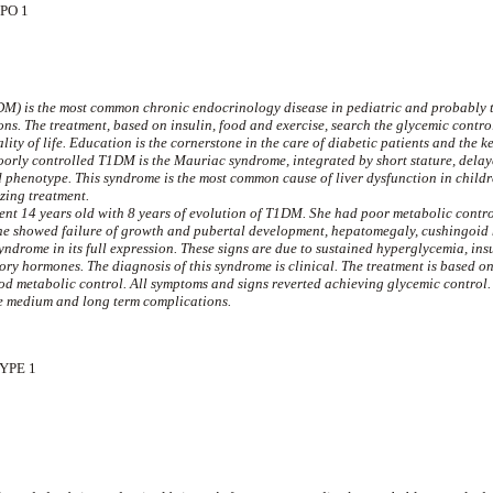
PO 1
1DM) is the most common chronic endocrinology disease in pediatric and probably t
ions. The treatment, based on insulin, food and exercise, search the glycemic contro
ity of life. Education is the cornerstone in the care of diabetic patients and the ke
oorly controlled T1DM is the Mauriac syndrome, integrated by short stature, dela
 phenotype. This syndrome is the most common cause of liver dysfunction in child
zing treatment.
ent 14 years old with 8 years of evolution of T1DM. She had poor metabolic control,
She showed failure of growth and pubertal development, hepatomegaly, cushingoid 
drome in its full expression. These signs are due to sustained hyperglycemia, ins
ory hormones. The diagnosis of this syndrome is clinical. The treatment is based 
od metabolic control. All symptoms and signs reverted achieving glycemic control. I
e medium and long term complications.
YPE 1