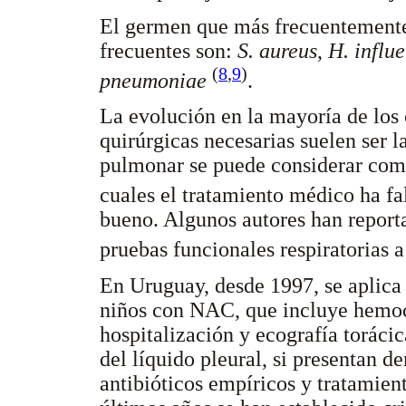
El germen que más frecuentement
frecuentes son:
S. aureus
,
H. influ
(
8
,
9
)
pneumoniae
.
La evolución en la mayoría de los 
quirúrgicas necesarias suelen ser 
pulmonar se puede considerar como
cuales el tratamiento médico ha f
bueno. Algunos autores han report
pruebas funcionales respiratorias 
En Uruguay, desde 1997, se aplica 
niños con NAC, que incluye hemoc
hospitalización y ecografía toráci
del líquido pleural, si presentan d
antibióticos empíricos y tratami