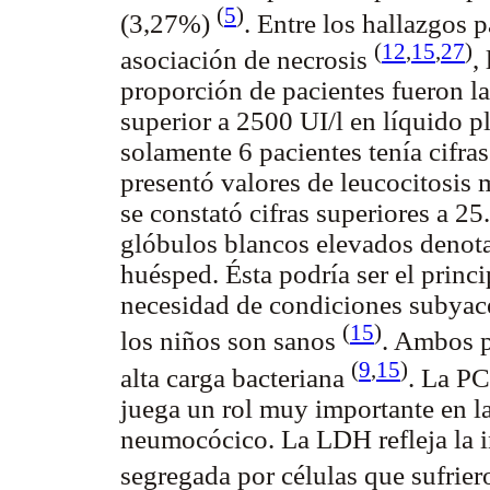
(
5
)
(3,27%)
. Entre los hallazgos 
(
12
,
15
,
27
)
asociación de necrosis
,
proporción de pacientes fueron 
superior a 2500 UI/l en líquido pl
solamente 6 pacientes tenía cifra
presentó valores de leucocitosis m
se constató cifras superiores a 25
glóbulos blancos elevados denota
huésped. Ésta podría ser el princi
necesidad de condiciones subyac
(
15
)
los niños son sanos
. Ambos p
(
9
,
15
)
alta carga bacteriana
. La PC
juega un rol muy importante en l
neumocócico. La LDH refleja la in
segregada por células que sufrier