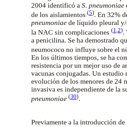
2004 identificó a
S. pneumoniae
(
5
)
de los aislamientos
. En 32% de
pneumoniae
de líquido pleural y
(
1
,
2
)
la NAC sin complicaciones
.
a penicilina. Se ha demostrado que
neumococo no influye sobre el n
En los últimos tiempos, se ha c
resistencia por un mejor uso de a
vacunas conjugadas. Un estudio 
evolución de los menores de 24
invasiva es independiente de la s
(
30
)
pneumoniae
.
Previamente a la introducción d