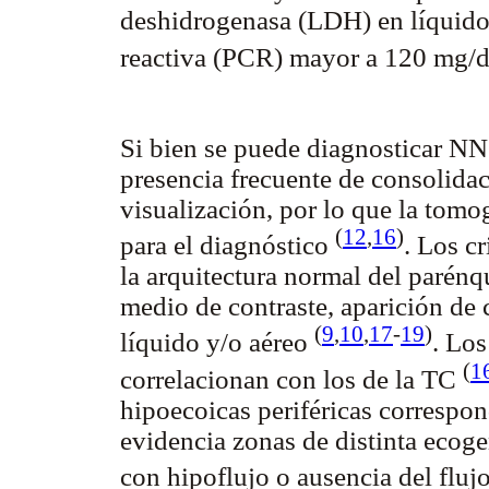
deshidrogenasa (LDH) en líquido
reactiva (PCR) mayor a 120 mg/
Si bien se puede diagnosticar NN 
presencia frecuente de consolida
visualización, por lo que la tom
(
12
,
16
)
para el diagnóstico
. Los c
la arquitectura normal del parén
medio de contraste, aparición de
(
9
,
10
,
17
-
19
)
líquido y/o aéreo
. Los
(
1
correlacionan con los de la TC
hipoecoicas periféricas correspon
evidencia zonas de distinta ecoge
con hipoflujo o ausencia del fluj