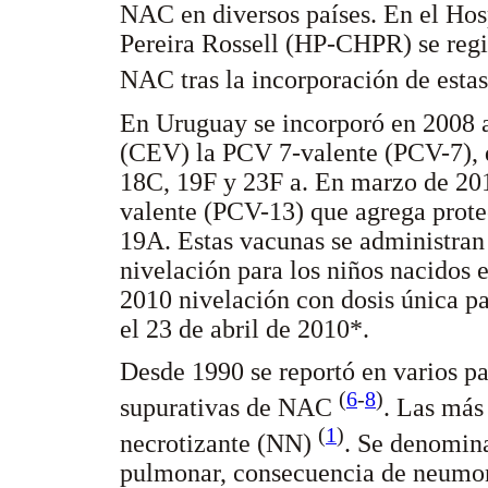
NAC en diversos países. En el Hosp
Pereira Rossell (HP-CHPR) se regi
NAC tras la incorporación de esta
En Uruguay se incorporó en 2008 
(CEV) la PCV 7-valente (PCV-7), di
18C, 19F y 23F a. En marzo de 2010
valente (PCV-13) que agrega protec
19A. Estas vacunas se administran 
nivelación para los niños nacidos 
2010 nivelación con dosis única pa
el 23 de abril de 2010*.
Desde 1990 se reportó en varios p
(
6
-
8
)
supurativas de NAC
. Las más
(
1
)
necrotizante (NN)
. Se denomin
pulmonar, consecuencia de neumoní