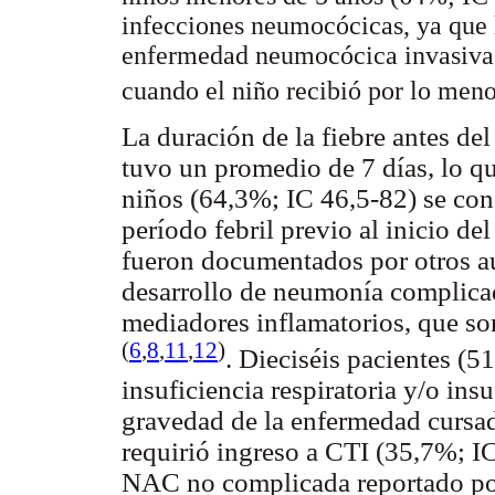
infecciones neumocócicas, ya que 
enfermedad neumocócica invasiva p
cuando el niño recibió por lo meno
La duración de la fiebre antes d
tuvo un promedio de 7 días, lo qu
niños (64,3%; IC 46,5-82) se con
período febril previo al inicio de
fueron documentados por otros au
desarrollo de neumonía complica
mediadores inflamatorios, que s
(
6
,
8
,
11
,
12
)
. Dieciséis pacientes (
insuficiencia respiratoria y/o insu
gravedad de la enfermedad cursa
requirió ingreso a CTI (35,7%; IC
NAC no complicada reportado por 