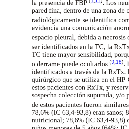
(
1
,
11
)
la presencia de FBP
. Los neu
pared fina, dentro de una zona de
radiológicamente se identifica co
evidencia una comunicación anorm
espacio pleural, debida a necrosis
ser identificados en la TC, la RxT
TC tiene mayor sensibilidad, porq
(
9
,
18
)
o derrame puede ocultarlos
.
identificados a través de la RxTx. 
quirúrgico que se utiliza en el HP
estos pacientes con RxTx, y reserv
sospecha colección supurada, y/o p
de estos pacientes fueron similares
78,6% (IC 63,4-93,8) eran sanos; 
nutricional; 78,6% (IC 63,4-93,8) 
niños menores de 5 años (64%; IC 