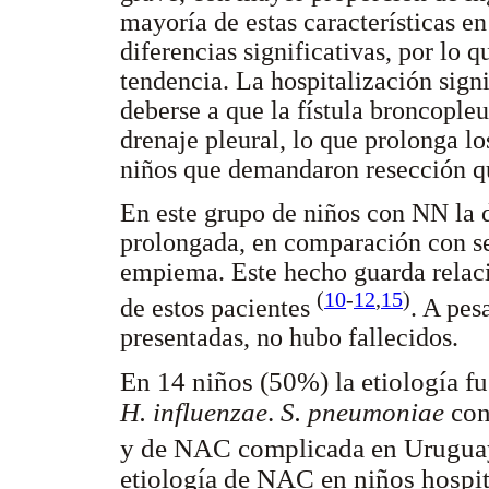
mayoría de estas características e
diferencias significativas, por lo
tendencia. La hospitalización sig
deberse a que la fístula broncople
drenaje pleural, lo que prolonga lo
niños que demandaron resección q
En este grupo de niños con NN la d
prolongada, en comparación con s
empiema. Este hecho guarda relaci
(
10
-
12
,
15
)
de estos pacientes
. A pes
presentadas, no hubo fallecidos.
En 14 niños (50%) la etiología f
H. influenzae
.
S. pneumoniae
con
y de NAC complicada en Urugu
etiología de NAC en niños hospi