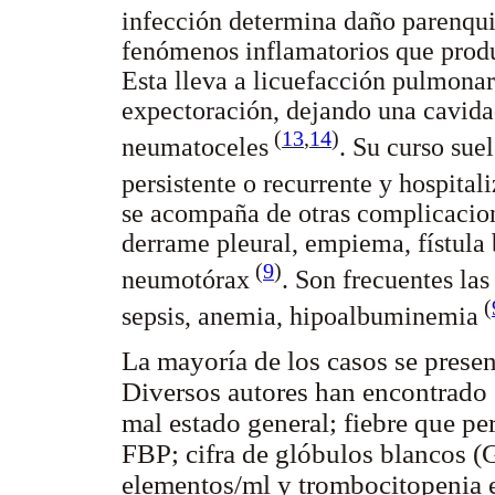
infección determina daño parenqu
fenómenos inflamatorios que produc
Esta lleva a licuefacción pulmonar
expectoración, dejando una cavidad
(
13
,
14
)
neumatoceles
. Su curso sue
persistente o recurrente y hospita
se acompaña de otras complicacion
derrame pleural, empiema, fístula
(
9
)
neumotórax
. Son frecuentes la
(
sepsis, anemia, hipoalbuminemia
La mayoría de los casos se prese
Diversos autores han encontrado 
mal estado general; fiebre que pe
FBP; cifra de glóbulos blancos 
elementos/ml y trombocitopenia en