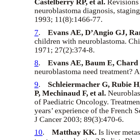
Castelberry RP, et al.
Revisions o
neuroblastoma diagnosis, staging
1993; 11(8):1466-77.
7
.
Evans AE, D’Angio GJ, Ra
children with neuroblastoma. Chi
1971; 27(2):374-8.
8
.
Evans AE, Baum E, Chard
neuroblastoma need treatment? A
9
.
Schleiermacher G, Rubie H
P, Mechinaud F, et al.
Neuroblas
of Paediatric Oncology. Treatmen
years’ experience of the French 
J Cancer 2003; 89(3):470-6.
10
.
Matthay KK.
Is liver meta