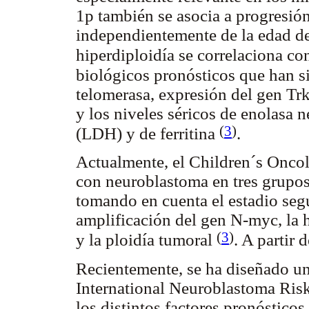
1p también se asocia a progresió
independientemente de la edad del 
hiperdiploidía se correlaciona c
biológicos pronósticos que han si
telomerasa, expresión del gen Tr
y los niveles séricos de enolasa 
(
3
)
(LDH) y de ferritina
.
Actualmente, el Children´s Onco
con neuroblastoma en tres grupos 
tomando en cuenta el estadio segú
amplificación del gen N-myc, la 
(
3
)
y la ploidía tumoral
. A partir 
Recientemente, se ha diseñado un
International Neuroblastoma Risk
los distintos factores pronósticos