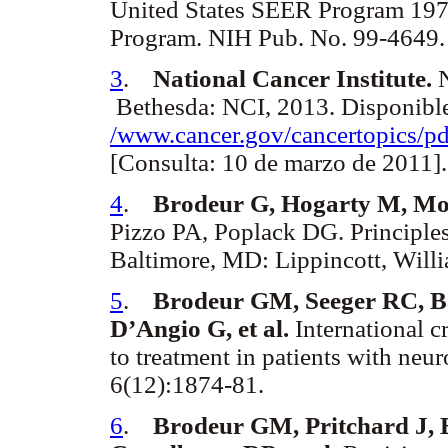
United States SEER Program 1975
Program. NIH Pub. No. 99-4649
3
.
National Cancer Institute.
N
Bethesda: NCI, 2013. Disponibl
/www.cancer.gov/cancertopics/pd
[Consulta: 10 de marzo de 2011
4
.
Brodeur G, Hogarty M, Mos
Pizzo PA, Poplack DG. Principles 
Baltimore, MD: Lippincott, Wil
5
.
Brodeur GM, Seeger RC, Bar
D’Angio G, et al.
International c
to treatment in patients with neu
6(12):1874-81.
6
.
Brodeur GM, Pritchard J, B