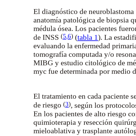
El diagnóstico de neuroblastoma 
anatomía patológica de biopsia qu
médula ósea. Los pacientes fueron
(
5
,6
)
de INSS
(
tabla 1
). La estadi
evaluando la enfermedad primaria
tomografía computada y/o resona
MIBG y estudio citológico de méd
myc fue determinada por medio d
El tratamiento en cada paciente s
(
3
)
de riesgo
, según los protocolo
En los pacientes de alto riesgo c
quimioterapia y resección quirúr
mieloablativa y trasplante autólo