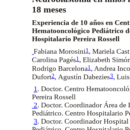
18 meses
Experiencia de 10 años en Cent
Hematooncológico Pediátrico d
Hospitalario Pereira Rossell
1
Fabiana Morosini
, Mariela Cast
1
Carolina Pagés
, Elizabeth Simó
1
Rodrigo Barcelona
, Andrea Inc
2
3
Dufort
,
Agustín Dabezies
,
Luis
1
. Doctor. Centro Hematooncológ
Pereira Rossell
2
. Doctor. Coordinador Área de
Pediátrico. Centro Hospitalario P
3
. Doctor. Coordinador Hospita
Pediátrico. Centro Hospitalario P