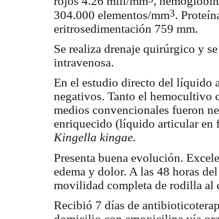
rojos 4.26 mill/mm
, hemoglobin
3
304.000 elementos/mm
. Proteín
eritrosedimentación 759 mm.
Se realiza drenaje quirúrgico y se
intravenosa.
En el estudio directo del líquido
negativos. Tanto el hemocultivo 
medios convencionales fueron neg
enriquecido (líquido articular en 
Kingella kingae.
Presenta buena evolución. Excele
edema y dolor. A las 48 horas del
movilidad completa de rodilla al 
Recibió 7 días de antibioticoterapi
domicilio con amoxicilina vía ora