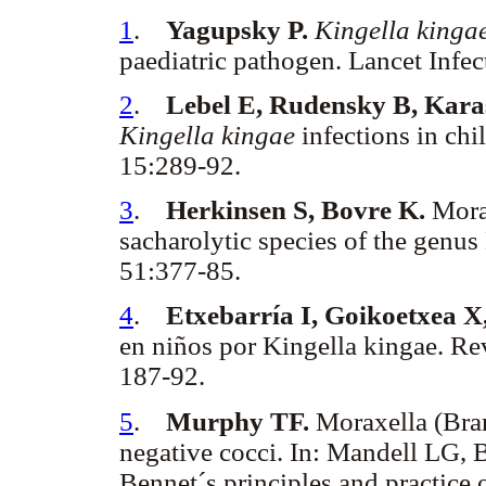
1
.
Yagupsky P.
Kingella kinga
paediatric pathogen. Lancet Infe
2
.
Lebel E, Rudensky B, Karas
Kingella kingae
infections in chi
15:289-92.
3
.
Herkinsen S, Bovre K.
Morax
sacharolytic species of the genu
51:377-85.
4
.
Etxebarría I, Goikoetxea 
en niños por Kingella kingae. Re
187-92.
5
.
Murphy TF.
Moraxella (Bran
negative cocci. In: Mandell LG, 
Bennet´s principles and practice o