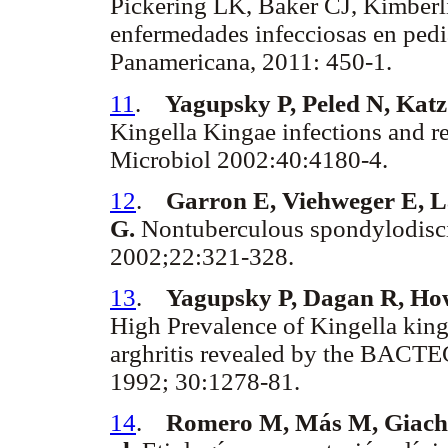
Pickering LK, Baker CJ, Kimber
enfermedades infecciosas en pedi
Panamericana, 2011: 450-1.
11
.
Yagupsky P, Peled N, Kat
Kingella Kingae infections and re
Microbiol 2002:40:4180-4.
12
.
Garron E, Viehweger E, La
G.
Nontuberculous spondylodisciti
2002;22:321-328.
13
.
Yagupsky P, Dagan R, How
High Prevalence of Kingella kinga
arghritis revealed by the BACTEC
1992; 30:1278-81.
14
.
Romero M, Más M, Giachet