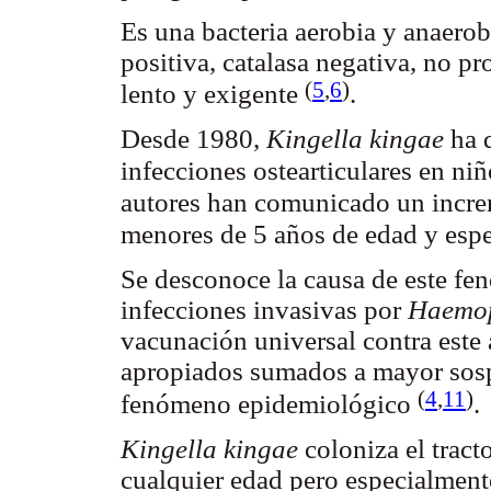
Es una bacteria aerobia y anaerob
positiva, catalasa negativa, no p
(
5
,
6
)
lento y exigente
.
Desde 1980,
Kingella kingae
ha d
infecciones ostearticulares en ni
autores han comunicado un increm
menores de 5 años de edad y esp
Se desconoce la causa de este fe
infecciones invasivas por
Haemop
vacunación universal contra este
apropiados sumados a mayor sospe
(
4
,
11
)
fenómeno epidemiológico
.
Kingella kingae
coloniza el tract
cualquier edad pero especialmen