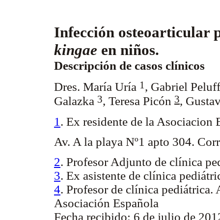
Infección osteoarticular
kingae
en niños.
Descripción de casos clínicos
1
Dres. María Uría
, Gabriel Peluf
3
3
Galazka
, Teresa Picón
, Gusta
1
. Ex residente de la Asociacion
Av. A la playa Nº1 apto 304. Cor
2
. Profesor Adjunto de clínica pe
3
. Ex asistente de clínica pediátr
4
. Profesor de clínica pediátrica
Asociación Española
Fecha recibido; 6 de julio de 201