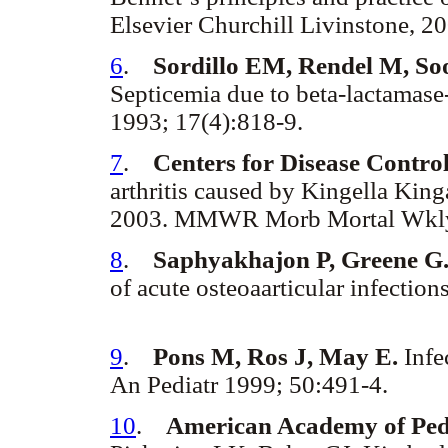
Elsevier Churchill Livinstone, 
6
.
Sordillo EM, Rendel M, Soo
Septicemia due to beta-lactamase
1993; 17(4):818-9.
7
.
Centers for Disease Contro
arthritis caused by Kingella Kin
2003. MMWR Morb Mortal Wkly 
8
.
Saphyakhajon P, Greene G
of acute osteoaarticular infection
9
.
Pons M, Ros J, May E.
Infe
An Pediatr 1999; 50:491-4.
10
.
American Academy of Pedi