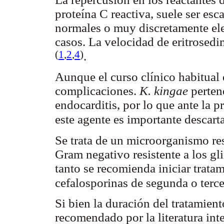
proteína C reactiva, suele ser es
normales o muy discretamente el
casos. La velocidad de eritrosed
(
1
,
2
,
4
)
.
Aunque el curso clínico habitual 
complicaciones.
K. kingae
perte
endocarditis, por lo que ante la 
este agente es importante descart
Se trata de un microorganismo re
Gram negativo resistente a los g
tanto se recomienda iniciar trata
cefalosporinas de segunda o terc
Si bien la duración del tratamien
recomendado por la literatura int