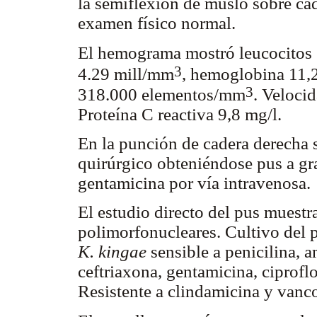
la semiflexión de muslo sobre cad
examen físico normal.
El hemograma mostró leucocitos
3
4.29 mill/mm
, hemoglobina 11,2
3
318.000 elementos/mm
. Veloci
Proteína C reactiva 9,8 mg/l.
En la punción de cadera derecha s
quirúrgico obteniéndose pus a gra
gentamicina por vía intravenosa.
El estudio directo del pus muest
polimorfonucleares. Cultivo del p
K. kingae
sensible a penicilina, 
ceftriaxona, gentamicina, ciprof
Resistente a clindamicina y van