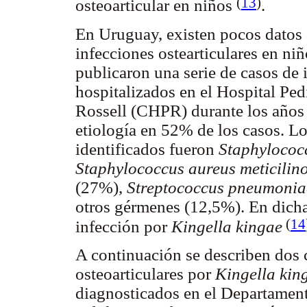
(
13
)
osteoarticular en niños
.
En Uruguay, existen pocos datos 
infecciones ostearticulares en ni
publicaron una serie de casos de 
hospitalizados en el Hospital Ped
Rossell (CHPR) durante los años 
etiología en 52% de los casos. 
identificados fueron
Staphylococc
Staphylococcus aureus meticilino
(27%),
Streptococcus pneumonia
otros gérmenes (12,5%).
En dicha
(
14
infección por
Kingella kingae
A continuación se describen dos c
osteoarticulares por
Kingella kin
diagnosticados en el Departament