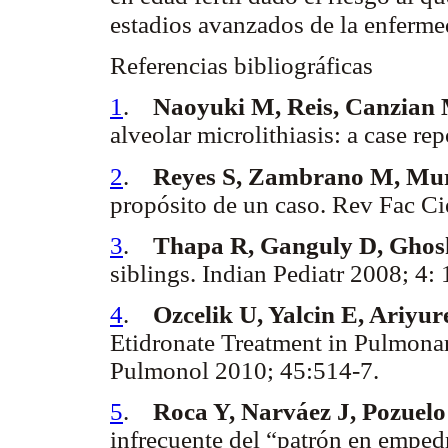
estadios avanzados de la enferm
Referencias bibliográficas
1
.
Naoyuki M, Reis, Canzian 
alveolar microlithiasis: a case r
2
.
Reyes S, Zambrano M, Muri
propósito de un caso. Rev Fac 
3
.
Thapa R, Ganguly D, Ghos
siblings. Indian Pediatr 2008; 4:
4
.
Ozcelik U, Yalcin E, Ariyu
Etidronate Treatment in Pulmonar
Pulmonol 2010; 45:514-7.
5
.
Roca Y, Narváez J, Pozuelo
infrecuente del “patrón en empe