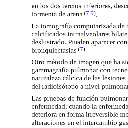
en los dos tercios inferiores, desc
(
7
,
9
)
tormenta de arena
.
La tomografía computarizada de 
calcificados intraalveolares bila
deslustrado. Pueden aparecer con
(
7
)
bronquiectasias
.
Otro método de imagen que ha sido
gammagrafía pulmonar con tecnec
naturaleza cálcica de las lesione
del radioisótopo a nivel pulmona
Las pruebas de función pulmonar 
enfermedad; cuando la enfermeda
deteriora en forma irreversible m
alteraciones en el intercambio ga