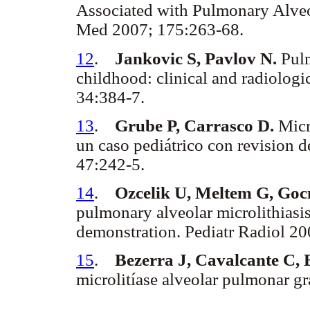
Associated with Pulmonary Alveol
Med 2007; 175:263-68.
12
.
Jankovic S, Pavlov N.
Pulm
childhood: clinical and radiolog
34:384-7.
13
.
Grube P, Carrasco D.
Micro
un caso pediátrico con revision 
47:242-5.
14
.
Ozcelik U, Meltem G, Go
pulmonary alveolar microlithiasis
demonstration. Pediatr Radiol 2
15
.
Bezerra J, Cavalcante C, 
microlitíase alveolar pulmonar g