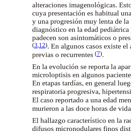
alteraciones imagenológicas. Esto
cuya presentación es habitual una
y una progresión muy lenta de la 
diagnóstico en la edad pediátrica
padecen son asintomáticos o pre
(
3
,
12
)
. En algunos casos existe e
(
7
)
previas o recurrentes
.
En la evolución se reporta la apa
microloptisis en algunos pacient
En etapas tardías, en general lue
respiratoria progresiva, hiperten
El caso reportado a una edad men
murieron a las doce horas de vid
El hallazgo característico en la r
difusos micronodulares finos dis