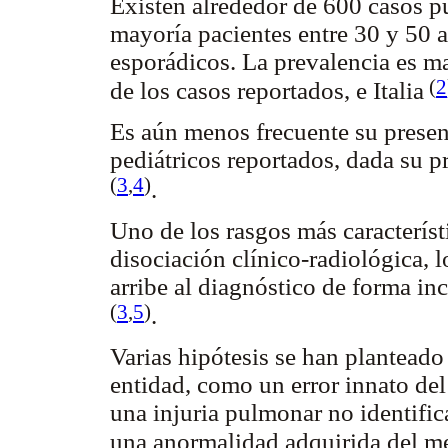
Existen alrededor de 600 casos p
mayoría pacientes entre 30 y 50 a
esporádicos. La prevalencia es 
(
2
de los casos reportados, e Italia
Es aún menos frecuente su presen
pediátricos reportados, dada su p
(
3
,
4
)
.
Uno de los rasgos más característ
disociación clínico-radiológica,
arribe al diagnóstico de forma in
(
3
,
5
)
.
Varias hipótesis se han planteado
entidad, como un error innato de
una injuria pulmonar no identific
una anormalidad adquirida del me