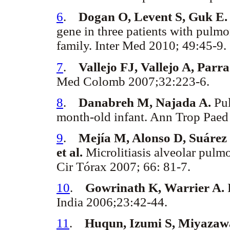
6
.
Dogan O, Levent S, Guk E.
gene in three patients with pulmo
family. Inter Med 2010; 49:45-9
7
.
Vallejo FJ, Vallejo A, Parr
Med Colomb 2007;32:223-6.
8
.
Danabreh M, Najada A.
Pul
month-old infant. Ann Trop Pae
9
.
Mejía M, Alonso D, Suárez 
et al.
Microlitiasis alveolar pulm
Cir Tórax 2007; 66: 81-7.
10
.
Gowrinath K, Warrier A.
P
India 2006;23:42-44.
11
.
Huqun, Izumi S, Miyazaw