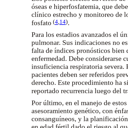
óseas e hiperfosfatemia, que deb
clínico estrecho y monitoreo de lo
(
4
,
14
)
fosfato
.
Para los estadios avanzados el úni
pulmonar. Sus indicaciones no est
falta de índices pronósticos bien 
enfermedad. Debe considerarse cu
insuficiencia respiratoria severa.
pacientes deben ser referidos prev
derecho. Este procedimiento ha si
reportado recurrencia luego del t
Por último, en el manejo de estos
asesoramiento genético, con énfas
consanguíneos, y la planificación
en edad fértil dado el riesgo al q