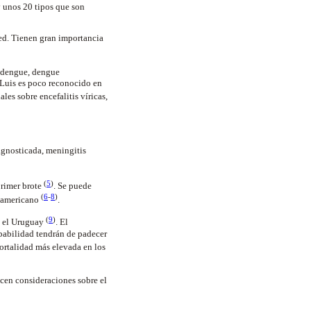
y unos 20 tipos que son
ped. Tienen gran importancia
a, dengue, dengue
n Luis es poco reconocido en
ales sobre encefalitis víricas,
agnosticada, meningitis
(
5
)
primer brote
. Se puede
(
6
-
8
)
e americano
.
(
9
)
n el Uruguay
. El
babilidad tendrán de padecer
mortalidad más elevada en los
acen consideraciones sobre el