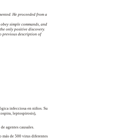
esented. He proceeded from a
f, obey simple commands, and
the only positive discovery.
o previous description of
ógica infecciosa en niños. Su
spira, leptospirosis),
 de agentes causales.
o más de 500 virus diferentes