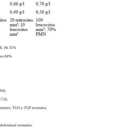
l; Ht 31%
ilos 84%
-94)
-7,0)
normales; TGO y TGP normales.
 abdominal normales.