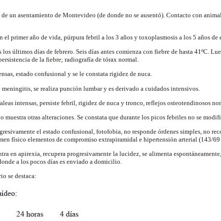
 de un asentamiento de Montevideo (de donde no se ausentó). Contacto con animales
el primer año de vida, púrpura febril a los 3 años y toxoplasmosis a los 5 años de
 los últimos días de febrero. Seis días antes comienza con fiebre de hasta 41ºC. Lue
persistencia de la fiebre; radiografía de tórax normal.
nsas, estado confusional y se le constata rigidez de nuca.
meningitis, se realiza punción lumbar y es derivado a cuidados intensivos.
aleas intensas, persiste febril, rigidez de nuca y tronco, reflejos osteotendinosos no
o muestra otras alteraciones. Se constata que durante los picos febriles no se modif
gresivamente el estado confusional, fotofobia, no responde órdenes simples, no reco
amen físico elementos de compromiso extrapiramidal e hipertensión arterial (143/
ntra en apirexia, recupera progresivamente la lucidez, se alimenta espontáneamente,
onde a los pocos días es enviado a domicilio.
io se destaca: