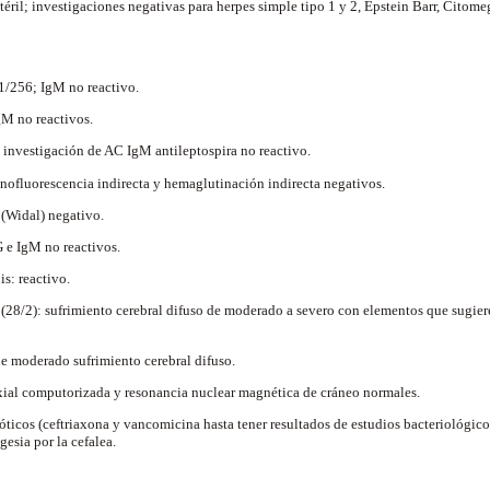
éril; investigaciones negativas para herpes simple tipo 1 y 2, Epstein Barr, Citomeg
1/256; IgM no reactivo.
gM no reactivos.
investigación de AC IgM antileptospira no reactivo.
nofluorescencia indirecta y hemaglutinación indirecta negativos.
 (Widal) negativo.
 e IgM no reactivos.
is: reactivo.
(28/2): sufrimiento cerebral difuso de moderado a severo con elementos que sugi
de moderado sufrimiento cerebral difuso.
ial computorizada y resonancia nuclear magnética de cráneo normales.
óticos (ceftriaxona y vancomicina hasta tener resultados de estudios bacteriológico
gesia por la cefalea.