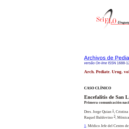
Archivos de Pedia
versão On-line
ISSN
1688-1
Arch. Pediatr. Urug. vo
CASO CLÍNICO
Encefalitis de San L
Primera comunicación nac
1
Dres. Jorge Quian
,
Cristina
3
Raquel Baldovino
, Mónic
1
. Médico Jefe del Centro de