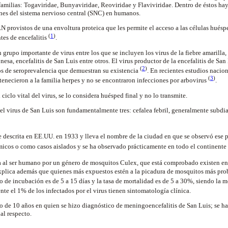
familias: Togaviridae, Bunyaviridae, Reoviridae y Flaviviridae. Dentro de éstos ha
ones del sistema nervioso central (SNC) en humanos.
RN provistos de una envoltura proteica que les permite el acceso a las células hués
(
1
)
es de encefalitis
.
 grupo importante de virus entre los que se incluyen los virus de la fiebre amarill
nesa, encefalitis de San Luis entre otros. El virus productor de la encefalitis de Sa
(
2
)
s de seroprevalencia que demuestran su existencia
. En recientes estudios nacion
(
3
)
rtenecieron a la familia herpes y no se encontraron infecciones por arbovirus
.
ciclo vital del virus, se lo considera huésped final y no lo transmite.
el virus de San Luis son fundamentalmente tres: cefalea febril, generalmente subdi
ue descrita en EE.UU. en 1933 y lleva el nombre de la ciudad en que se observó ese 
micos o como casos aislados y se ha observado prácticamente en todo el continent
a al ser humano por un género de mosquitos Culex, que está comprobado existen e
plica además que quienes más expuestos estén a la picadura de mosquitos más pro
do de incubación es de 5 a 15 días y la tasa de mortalidad es de 5 a 30%, siendo la 
nte el 1% de los infectados por el virus tienen sintomatología clínica.
ño de 10 años en quien se hizo diagnóstico de meningoencefalitis de San Luis; se h
 al respecto.