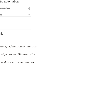
ão automática
cionados
ar
nk
mente, cefaleas muy intensas
i al personal. Hipertensión
ermedad es transmitida por