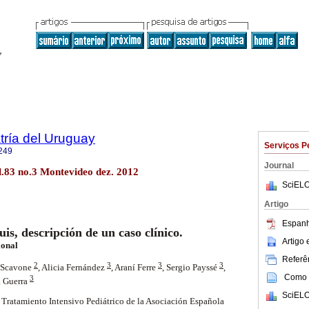
tría del Uruguay
Serviços P
249
Journal
l.83 no.3 Montevideo dez. 2012
SciELO
Artigo
Espanh
uis, descripción de un caso clínico.
Artigo
ional
Referên
2
3
3
3
 Scavone
,
Alicia Fernández
, Araní Ferre
, Sergio Payssé
,
Como c
3
a Guerra
SciELO
 Tratamiento Intensivo Pediátrico de la Asociación Española