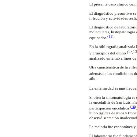
El presente caso clínico cump
El diagnóstico presuntivo se
infección y actividades real
El diagnóstico de laboratori
moleculares, histopatología 
(
11
)
equipados
.
En la bibliografía analizada
1
1
(
2
,
y principios del otoño
analizado enfermó a fines de
Otra característica de la enf
además de las condiciones d
año.
La enfermedad es más frecuen
Si bien la sintomatología es 
la encefalitis de San Luis. 
(
16
)
participación encefálica
hubo rigidez de nuca y tronc
observó secreción inadecuad
La mejoría fue espontánea y
El laboratorio fue fundament