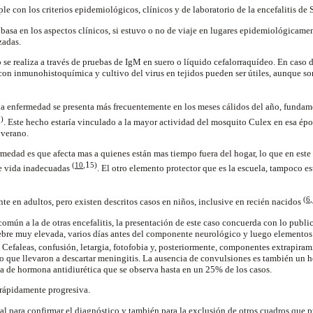
le con los criterios epidemiológicos, clínicos y de laboratorio de la encefalitis de
 basa en los aspectos clínicos, si estuvo o no de viaje en lugares epidemiológicame
izadas.
o se realiza a través de pruebas de IgM en suero o líquido cefalorraquídeo. En caso 
con inmunohistoquímica y cultivo del virus en tejidos pueden ser útiles, aunque son
 la enfermedad se presenta más frecuentemente en los meses cálidos del año, fundam
3
)
. Este hecho estaría vinculado a la mayor actividad del mosquito Culex en esa ép
 verano.
ermedad es que afecta mas a quienes están mas tiempo fuera del hogar, lo que en este
1
(
10
,
5
)
e vida inadecuadas
. El otro elemento protector que es la escuela, tampoco es
(
6
,
te en adultos, pero existen descritos casos en niños, inclusive en recién nacidos
común a la de otras encefalitis, la presentación de este caso concuerda con lo publi
Fiebre muy elevada, varios días antes del componente neurológico y luego elementos
. Cefaleas, confusión, letargia, fotofobia y, posteriormente, componentes extrapiram
o que llevaron a descartar meningitis. La ausencia de convulsiones es también un
a de hormona antidiurética que se observa hasta en un 25% de los casos.
 rápidamente progresiva.
al para confirmar el diagnóstico y también para la exclusión de otros cuadros que pu