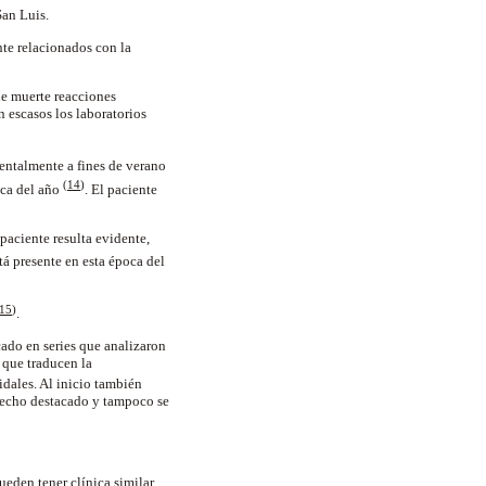
 San Luis.
nte relacionados con la
de muerte reacciones
 escasos los laboratorios
entalmente a fines de verano
(
14
)
oca del año
. El paciente
 paciente resulta evidente,
tá presente en esta época del
15
)
.
cado en series que analizaron
 que traducen la
idales. Al inicio también
 hecho destacado y tampoco se
eden tener clínica similar.