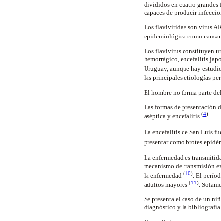
divididos en cuatro grandes 
capaces de producir infecci
Los flaviviridae son virus A
epidemiológica como causant
Los flavivirus constituyen un
hemorrágico, encefalitis japo
Uruguay, aunque hay estudio
las principales etiologías pe
El hombre no forma parte del 
Las formas de presentación d
(
4
)
aséptica y encefalitis
.
La encefalitis de San Luis f
presentar como brotes epidé
La enfermedad es transmitid
mecanismo de transmisión ex
(
10
)
la enfermedad
. El perío
(
11
)
adultos mayores
. Solame
Se presenta el caso de un ni
diagnóstico y la bibliografía