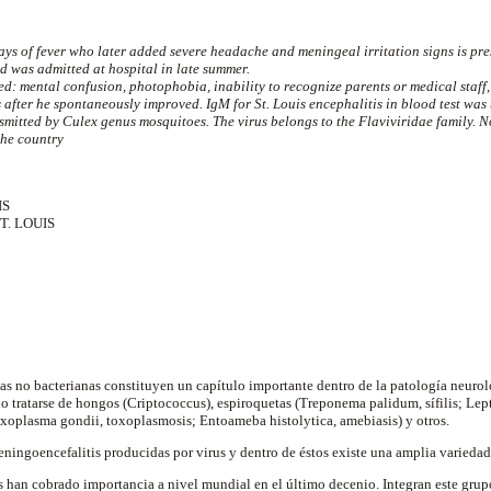
days of fever who later added severe headache and meningeal irritation signs is pr
 was admitted at hospital in late summer.
d: mental confusion, photophobia, inability to recognize parents or medical staf
 after he spontaneously improved. IgM for St. Louis encephalitis in blood test was 
ansmitted by Culex genus mosquitoes. The virus belongs to the Flaviviridae family. N
the country
IS
T. LOUIS
s no bacterianas constituyen un capítulo importante dentro de la patología neurol
o tratarse de hongos (Criptococcus), espiroquetas (Treponema palidum, sífilis; Lepto
oxoplasma gondii, toxoplasmosis; Entoameba histolytica, amebiasis) y otros.
eningoencefalitis producidas por virus y dentro de éstos existe una amplia variedad
s han cobrado importancia a nivel mundial en el último decenio. Integran este grup