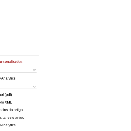
ersonalizados
 Analytics
ol (pdf)
 em XML
cias do artigo
itar este artigo
 Analytics