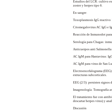
Estudios del LCR: cultivo est
zoster y herpes tipo 6.
En sangre:
Toxoplasmosis IgG reactivo 
Citomegalovirus AC IgG e I
Reacción de Inmunodot para 
Serología para Chagas: inmu
Anticuerpos anti Salmonella
AC IgM para Hantavirus: IgG
AC IgM para virus de San Lu
Electroencefalograma (EEG) 
estructuras subcorticales.
EEG (2/3): persisten signos 
Imagenología. Tomografía ax
El tratamiento fue con antibi
descartar herpes virus) y anal
Discusión