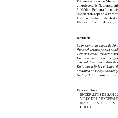
Primera de Socorros Mutuos.
2
. Profesora de Neuropediat
3
. Médico Pediatra Intensivi
Asociación Española Primer
Fecha recibido: 30 de abril 
Fecha aprobado: 14 de agos
Resumen
Se presenta un varón de 10 
fines del verano por un cuad
y elementos de irritación me
En la evolución: confuso, fo
arterial. Luego de 6 días d
En la paraclínica el único e
picadura de mosquitos del gé
No hay descripciones previa
Palabras clave:
ENCEFALITIS DE SAN L
VIRUS DE LA ENCEFALIT
INSECTOS VECTORES
CULEX