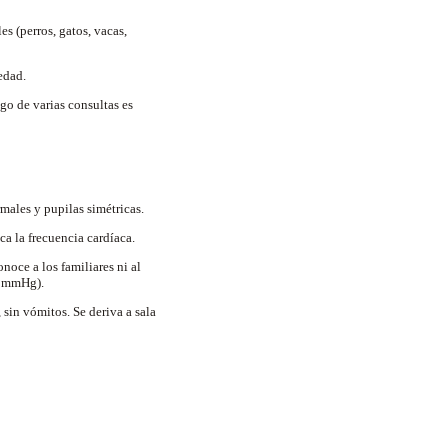
 (perros, gatos, vacas,
 edad.
go de varias consultas es
rmales y pupilas simétricas.
ica la frecuencia cardíaca.
noce a los familiares ni al
69 mmHg).
 sin vómitos. Se deriva a sala