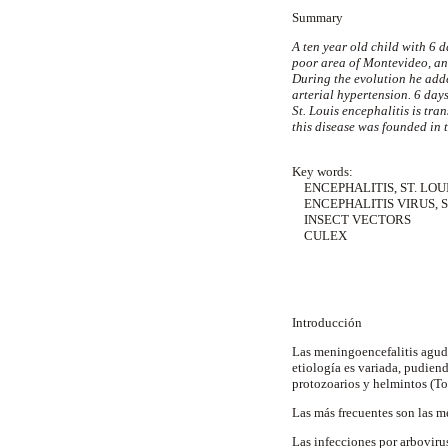
Summary
A ten year old child with 6 
poor area of Montevideo, and
During the evolution he adde
arterial hypertension. 6 days
St. Louis encephalitis is tr
this disease was founded in 
Key words:
ENCEPHALITIS, ST. LOU
ENCEPHALITIS VIRUS, S
INSECT VECTORS
CULEX
Introducción
Las meningoencefalitis aguda
etiología es variada, pudiend
protozoarios y helmintos (T
Las más frecuentes son las m
Las infecciones por arboviru