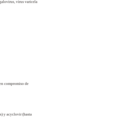
alovirus, virus varicela
eren compromiso de
s) y acyclovir (hasta