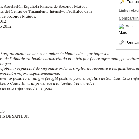
Traduç
ría. Asociación Española Primera de Socorros Mutuos
Links rela
sta del Centro de Tratamiento Intensivo Pediátrico de la
a de Socorros Mutuos.
Compartilh
2012.
Mais
to 2012.
Mais
Permali
años procedente de una zona pobre de Montevideo, que ingresa a
ro de 6 días de evolución caracterizado al inicio por fiebre agregando, posterior
níngea.
tofobia, incapacidad de responder órdenes simples, no reconoce a los familiares n
e evolución mejora espontáneamente.
lemento positivo en sangre fue IgM positiva para encefalitis de San Luis. Esta enf
nero Culex. El virus pertenece a la familia Flaviviridae.
s de esta enfermedad en el país.
UIS
IS DE SAN LUIS