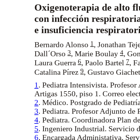
Oxigenoterapia de alto fl
con infección respiratori
e insuficiencia respirato
1
Bernardo Alonso
,
Jonathan Tej
3
4
Dall´Orso
,
Marie Boulay
,
Gon
6
7
Laura Guerra
,
Paolo Bartel
, F
9
Catalina Pírez
, Gustavo Giache
1
. Pediatra Intensivista. Profes
Artigas 1550, piso 1. Correo elec
2
. Médico. Postgrado de Pediatría
3
. Pediatra. Profesor Adjunto de
4
. Pediatra. Coordinadora Plan 
5
. Ingeniero Industrial. Servicio
6
. Encargada Administativa. Serv