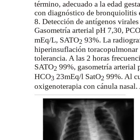
término, adecuado a la edad gestac
con diagnóstico de bronquiolitis e
8. Detección de antígenos virales
Gasometría arterial pH 7,30, PC
mEq/L, SATO
93%. La radiograf
2
hiperinsuflación toracopulmonar 
tolerancia. A las 2 horas frecuenc
SATO
99%, gasometría arterial 
2
HCO
23mEq/l SatO
99%. Al cu
3
2
oxigenoterapia con cánula nasal. 