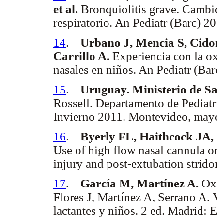
et al.
Bronquiolitis grave. Cambi
respiratorio. An Pediatr (Barc) 2
14
.
Urbano J, Mencia S, Cido
Carrillo A.
Experiencia con la ox
nasales en niños. An Pediatr (Ba
15
.
Uruguay. Ministerio de Sa
Rossell. Departamento de Pediat
Invierno 2011. Montevideo, mayo
16
.
Byerly FL, Haithcock JA,
Use of high flow nasal cannula on
injury and post-extubation strid
17
.
García M, Martínez A.
Oxi
Flores J, Martínez A, Serrano A. 
lactantes y niños. 2 ed. Madrid: