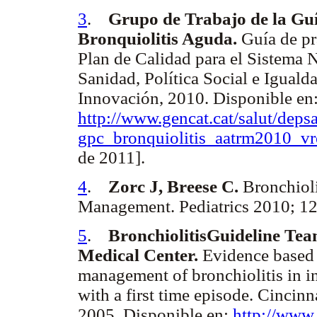
3
.
Grupo de Trabajo de la Guí
Bronquiolitis Aguda.
Guía de pr
Plan de Calidad para el Sistema 
Sanidad, Política Social e Iguald
Innovación, 2010. Disponible en
http://www.gencat.cat/salut/depsa
gpc_bronquiolitis_aatrm2010_vr
de 2011].
4
.
Zorc J, Breese C.
Bronchioli
Management. Pediatrics 2010; 1
5
.
BronchiolitisGuideline Tea
Medical Center.
Evidence based c
management of bronchiolitis in in
with a first time episode. Cincinn
2005. Disponible en:
http://www.