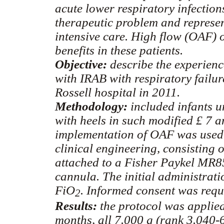
acute lower respiratory infection
therapeutic problem and represen
intensive care. High flow (OAF)
benefits in these patients.
Objective:
describe the experienc
with IRAB with respiratory failur
Rossell hospital in 2011.
Methodology:
included infants u
with heels in such modified
£ 7 a
implementation of OAF was used 
clinical engineering, consisting 
attached to a Fisher Paykel MR8
cannula. The initial administrat
FiO
. Informed consent was reque
2
Results:
the protocol was applied
months, all 7.000 g (rank 3.040