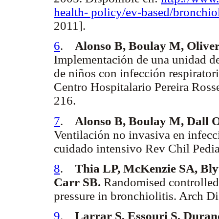
health- policy/ev-based/bronchiol
2011].
6
.
Alonso B, Boulay M, Oliver
Implementación de una unidad de v
de niños con infección respiratori
Centro Hospitalario Pereira Ross
216.
7
.
Alonso B, Boulay M, Dall 
Ventilación no invasiva en infecc
cuidado intensivo Rev Chil Pedia
8
.
Thia LP, McKenzie SA, Bl
Carr SB.
Randomised controlled t
pressure in bronchiolitis. Arch 
9
.
Larrar S, Essouri S, Dura