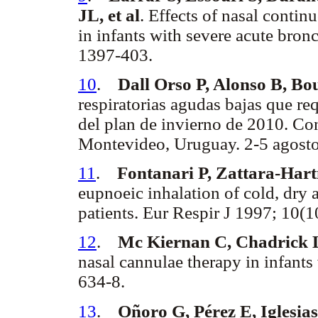
JL, et al
. Effects of nasal contin
in infants with severe acute bronc
1397-403.
10
.
Dall Orso P, Alonso B, Bo
respiratorias agudas bajas que re
del plan de invierno de 2010. Co
Montevideo, Uruguay. 2-5 agost
11
.
Fontanari P, Zattara-Ha
eupnoeic inhalation of cold, dry a
patients. Eur Respir J 1997; 10(
12
.
Mc Kiernan C, Chadrick L,
nasal cannulae therapy in infants
634-8.
13
.
Oñoro G, Pérez E, Iglesia