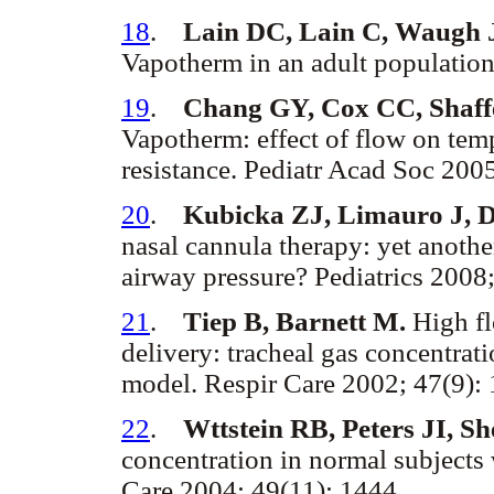
18
.
Lain DC, Lain C, Waugh 
Vapotherm in an adult populatio
19
.
Chang GY, Cox CC, Shaff
Vapotherm: effect of flow on tem
resistance. Pediatr Acad Soc 200
20
.
Kubicka ZJ, Limauro J, D
nasal cannula therapy: yet anothe
airway pressure? Pediatrics 2008
21
.
Tiep B, Barnett M.
High fl
delivery: tracheal gas concentrat
model. Respir Care 2002; 47(9):
22
.
Wttstein RB, Peters JI, S
concentration in normal subjects
Care 2004; 49(11): 1444.