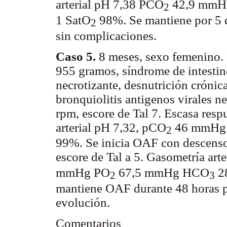
arterial pH 7,38 PCO
42,9 mmH
2
1 SatO
98%. Se mantiene por 5 d
2
sin complicaciones.
Caso 5.
8 meses, sexo femenino. 
955 gramos, síndrome de intestino
necrotizante, desnutrición crónica
bronquiolitis antigenos virales n
rpm, escore de Tal 7. Escasa resp
arterial pH 7,32, pCO
46 mmHg
2
99%. Se inicia OAF con descenso 
escore de Tal a 5. Gasometría art
mmHg PO
67,5 mmHg HCO
28
2
3
mantiene OAF durante 48 horas p
evolución.
Comentarios