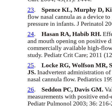
23
.
Spence KL, Murphy D, Kil
flow nasal cannula as a device to
pressure in infants. J Perinatol 
24
.
Hasan RA, Habib RH.
Eff
and mouth opening on positive di
commercially available high-flo
study. Pediatr Crit Care; 2011 (1
25
.
Locke RG, Wolfson MR, S
JS.
Inadvertent administration of
nasal cannula flow. Pediatrics 1
26
.
Seddon PC, Davis GM.
Val
measurements with positive end-ex
Pediatr Pulmonol 2003; 36: 216