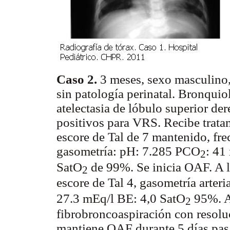
Caso 2.
3 meses, sexo masculino,
sin patología perinatal. Bronquioli
atelectasia de lóbulo superior der
positivos para VRS. Recibe trata
escore de Tal de 7 mantenido, fre
gasometría: pH: 7.285 PCO
: 4
2
SatO
de 99%. Se inicia OAF. A la
2
escore de Tal 4, gasometría arter
27.3 mEq/l BE: 4,0 SatO
95%. Al
2
fibrobroncoaspiración con resolu
mantiene OAF durante 5 días pas