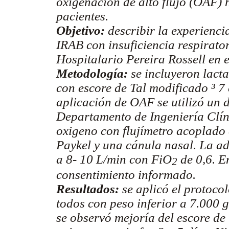
oxigenación de alto flujo (OAF) 
pacientes.
Objetivo:
describir la experienci
IRAB con insuficiencia respirator
Hospitalario Pereira Rossell en 
Metodología:
se incluyeron lact
con escore de Tal modificado
³ 7
aplicación de OAF se utilizó un 
Departamento de Ingeniería Clín
oxigeno con flujímetro acoplado
Paykel y una cánula nasal. La ad
a 8- 10 L/min con FiO
de 0,6. En
2
consentimiento informado.
Resultados:
se aplicó el protoco
todos con peso inferior a 7.000 
se observó mejoría del escore de 