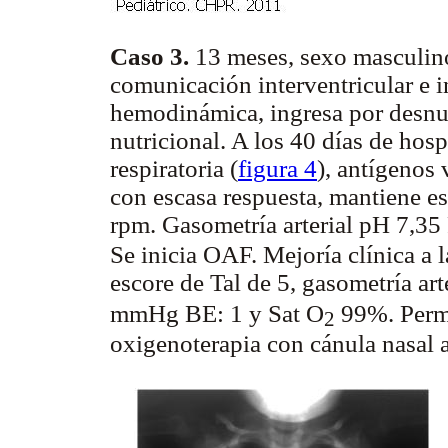
Caso 3.
13 meses, sexo masculin
comunicación interventricular e i
hemodinámica, ingresa por desnut
nutricional. A los 40 días de hosp
respiratoria (
figura 4
), antígenos 
con escasa respuesta, mantiene esc
rpm. Gasometría
arterial
pH 7,35
Se inicia OAF. Mejoría clínica a l
escore de Tal de 5, gasometría ar
mmHg BE: 1 y Sat O
99%. Perma
2
oxigenoterapia con cánula nasal 