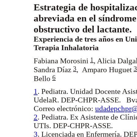
Estrategia de hospitaliza
abreviada en el síndrome
obstructivo del lactante.
Experiencia de tres años en Un
Terapia Inhalatoria
1
Fabiana Morosini
, Alicia Dalg
3
3
Sandra Díaz
, Amparo Huguet
6
Bello
1
. Pediatra. Unidad Docente Asis
UdelaR. DEP-CHPR-ASSE. Bvar 
Correo electrónico:
udadepchpr@
2
. Pediatra. Ex Asistente de Clín
UTIs. DEP-CHPR-ASSE.
3
. Licenciada en Enfermería. 