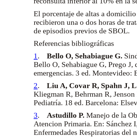
reconsulta inferior al 10% en la 
El porcentaje de altas a domicili
recibieron una o dos horas de tr
de episodios previos de SBOL.
Referencias bibliográficas
1
.
Bello O, Sehabiague G.
Sind
Bello O, Sehabiague G, Prego J, d
emergencias. 3 ed. Montevideo: 
2
.
Liu A, Covar R, Spahn J, 
Kliegman R, Behrman R, Jenson H
Pediatría. 18 ed. Barcelona: Els
3
.
Astudillo P.
Manejo de la Obs
Atencion Primaria. En: Sánchez I,
Enfermedades Respiratorias del n