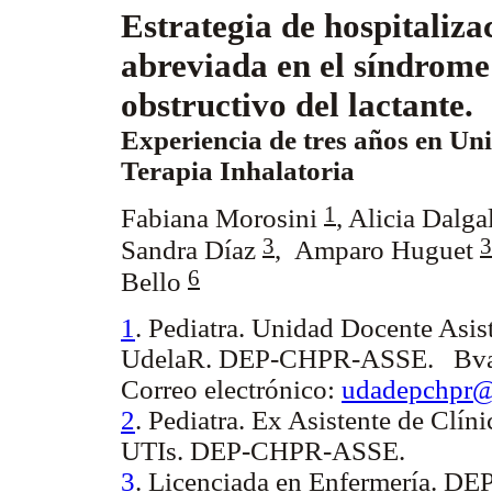
Estrategia de hospitaliza
abreviada en el síndrome
obstructivo del lactante.
Experiencia de tres años en Un
Terapia Inhalatoria
1
Fabiana Morosini
, Alicia Dalg
3
3
Sandra Díaz
, Amparo Huguet
6
Bello
1
. Pediatra. Unidad Docente Asis
UdelaR. DEP-CHPR-ASSE. Bvar 
Correo electrónico:
udadepchpr@
2
. Pediatra. Ex Asistente de Clín
UTIs. DEP-CHPR-ASSE.
3
. Licenciada en Enfermería. 