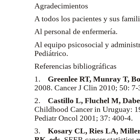
Agradecimientos
A todos los pacientes y sus famil
Al personal de enfermería.
Al equipo psicosocial y administ
Pediátrico.
Referencias bibliográficas
1.
Greenlee RT, Munray T, B
2008. Cancer J Clin 2010; 50: 7
2.
Castillo L, Fluchel M, Dabe
Childhood Cancer in Uruguay: 1
Pediatr Oncol 2001; 37: 400-4.
3.
Kosary CL, Ries LA, Mille
BK, eds.
SEER cancer statistics r