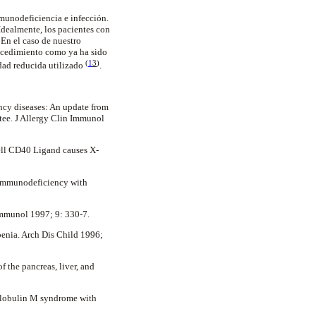
munodeficiencia e infección.
Idealmente, los pacientes con
En el caso de nuestro
rocedimiento como ya ha sido
(
1
3
)
idad reducida utilizado
.
cy diseases: An update from
tee. J Allergy Clin Immunol
ell CD40 Ligand causes X-
immunodeficiency with
n Immunol 1997; 9: 330-7.
enia. Arch Dis Child 1996;
 the pancreas, liver, and
globulin M syndrome with