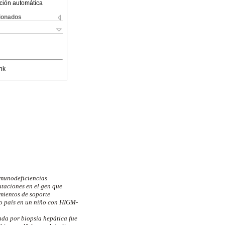
ción automática
cionados
nk
nmunodeficiencias
utaciones en el gen que
mientos de soporte
ro país en un niño con HIGM-
ada por biopsia hepática fue