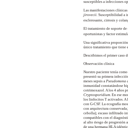
susceptibles a infecciones o
Las manifestaciones clínicas
jirovecii
. Susceptibilidad a 
esclerosante, cirrosis y col
El tratamiento de soporte de
oportunistas y factor estimu
Una significativa proporción
único tratamiento que tiene e
Describimos el primer caso d
Observación clínica
Nuestro paciente tenía como 
presentó su primera infección
meses sepsis a
Pseudomona 
inmunidad constatándose hip
cotrimoxazol. A los 4 años pr
Cryptosporidium
. En ese m
los linfocitos T activados. 
con G-CSF. La ecografía most
con arquitectura conservada; 
cebolla); escaso infiltrado i
compatibles con el diagnósti
al alto riesgo de progresión a
de una hermana HLA-idéntica,