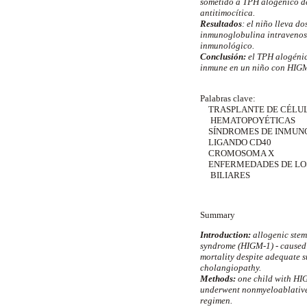
sometido a TPH alogénico de
antitimocítica.
Resultados
: el niño lleva d
inmunoglobulina intravenosa
inmunológico.
Conclusión
:
el TPH alogénic
inmune en un niño con HIGM-
Palabras clave:
TRASPLANTE DE CÉLU
HEMATOPOYÉTICAS
SÍNDROMES DE INMUNO
LIGANDO CD40
CROMOSOMA X
ENFERMEDADES DE LO
BILIARES
Summary
Introduction:
allogenic stem
syndrome (HIGM-1) - caused 
mortality despite adequate s
cholangiopathy.
Methods:
one child with HIG
underwent nonmyeloablative
regimen.