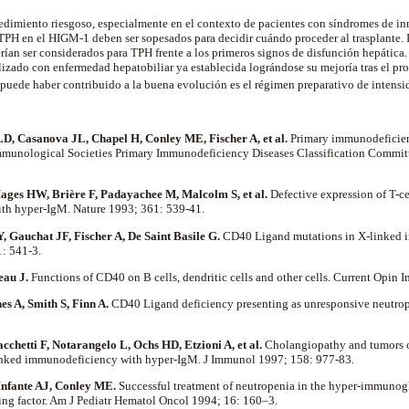
edimiento riesgoso, especialmente en el contexto de pacientes con síndromes de in
l TPH en el HIGM-1
deben ser sopesados para decidir cuándo proceder al trasplante. 
an ser considerados para TPH frente a los primeros signos de disfunción hepática. 
ealizado con enfermedad hepatobiliar ya establecida lográndose su mejoría tras el p
e puede haber contribuido a la buena evolución es el régimen preparativo de intens
D, Casanova JL, Chapel H, Conley ME, Fischer A, et al.
Primary immunodeficien
Immunological Societies Primary Immunodeficiency Diseases Classification Commit
ages HW, Brière F, Padayachee M, Malcolm S, et al.
Defective expression of T-c
th hyper-IgM. Nature 1993; 361: 539-41.
, Gauchat JF, Fischer A, De Saint Basile G.
CD40 Ligand mutations in X-linked 
1: 541-3.
eau J.
Functions of CD40 on B cells, dendritic cells and other cells. Current Opi
es A, Smith S, Finn A.
CD40 Ligand deficiency presenting as unresponsive neutrop
chetti F, Notarangelo L, Ochs HD, Etzioni A, et al.
Cholangiopathy and tumors of
-linked immunodeficiency with hyper-IgM. J Immunol 1997; 158: 977-83.
nfante AJ, Conley ME.
Successful treatment of neutropenia in the hyper-immuno
ing factor. Am J Pediatr Hematol Oncol 1994; 16: 160–3.