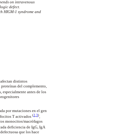
depends on intravenous
ogic defect.
with HIGM-1 syndrome and
afectan distintos
, proteínas del complemento,
s, especialmente antes de los
progenitores
sada por mutaciones en el gen
(
2
,
3
)
focitos T activados
,
e los monocitos/macrófagos
ada deficiencia de IgG, IgA
 defectuosa que los hace