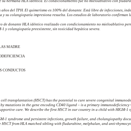
 su hermana HLA idéntica. El condicionamiento fue no mieloablativo con fludara
os años del TPH. El quimerismo es 100% del donante. Está libre de infecciones, ind
 y su colangiopatía impresiona resuelta. Los estudios de laboratorio confirman l
o de donante HLA idéntico realizado con condicionamiento no mieloablativo perm
1 y colangiopatía preexistente, sin toxicidad hepática severa.
LAS MADRE
DEFICIENCIA
S CONDUCTOS
 cell transplantation (HSCT) has the potential to cure severe congenital immunode
by mutations in the gene encoding CD40 ligand – is a primary immunodeficiency 
upportive care. We describe the first HSCT in our country in a child with HIGM-1
M-1 syndrome and persistent infections, growth failure, and cholangiopathy docu
 HSCT from HLA matched sibling with fludarabine, melphalan, and anti-thymocyte