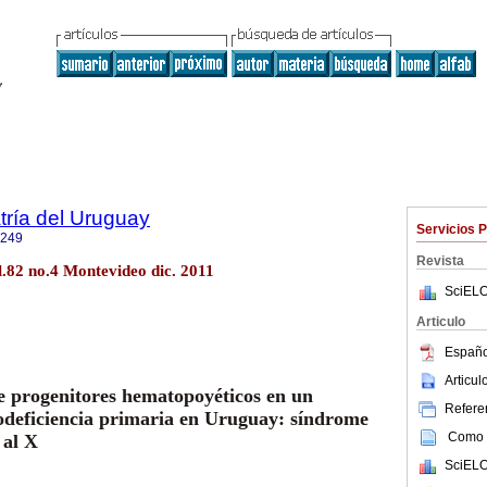
tría del Uruguay
Servicios 
1249
Revista
l.82 no.4 Montevideo dic. 2011
SciELO
Articulo
Españo
Articu
e progenitores hematopoyéticos en un
Referen
odeficiencia primaria en Uruguay: síndrome
Como c
 al X
SciELO