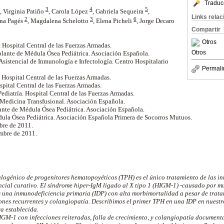
Traduc
3
4
5
, Virginia Patiño
, Carola López
, Gabriela Sequeira
,
Links rela
2
3
6
ina Pagés
, Magdalena Schelotto
, Elena Picheli
, Jorge Decaro
Compartir
Otros
 Hospital Central de las Fuerzas Armadas.
Otros
splante de Médula Ósea Pediátrica. Asociación Española.
Asistencial de Inmunología e Infectología. Centro Hospitalario
Permali
. Hospital Central de las Fuerzas Armadas.
spital Central de las Fuerzas Armadas.
Pediatría. Hospital Central de las Fuerzas Armadas.
 Medicina Transfusional. Asociación Española.
ante de Médula Ósea Pediátrica. Asociación Española.
ula Ósea Pediátrica. Asociación Española Primera de Socorros Mutuos.
bre de 2011.
embre de 2011.
alogénico de progenitores hematopoyéticos (TPH) es el único tratamiento de las i
ncial curativo. El síndrome hiper-IgM ligado al X tipo 1 (HIGM-1) -causado por m
s una inmunodeficiencia primaria (IDP) con alta morbimortalidad a pesar de trata
ones recurrentes y colangiopatía. Describimos el primer TPH en una IDP en nuest
a establecida.
GM-1 con infecciones reiteradas, falla de crecimiento, y colangiopatía document