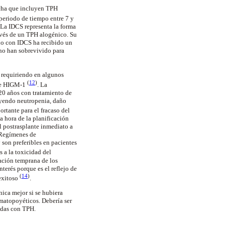
fecha que incluyen TPH
 periodo de tiempo entre 7 y
La IDCS representa la forma
avés de un TPH alogénico. Su
ño con IDCS ha recibido un
 no han sobrevivido para
, requiriendo en algunos
(
12
)
ome HIGM-1
. La
20 años con tratamiento de
uyendo neutropenia, daño
rtante para el fracaso del
a hora de la planificación
l postrasplante inmediato a
 Regímenes de
son preferibles en pacientes
 a la toxicidad del
ación temprana de los
nterés porque es el reflejo de
(
14
)
 exitoso
.
nica mejor si se hubiera
matopoyéticos. Debería ser
radas con TPH.