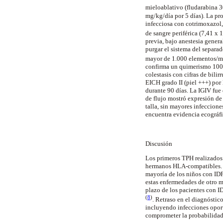
mieloablativo (fludarabina 
mg/kg/día por 5 días). La pro
infecciosa con cotrimoxazol,
de sangre periférica (7,41 x 
previa, bajo anestesia genera
purgar el sistema del separad
mayor de 1.000 elementos/
confirma un quimerismo 100% 
colestasis con cifras de bili
EICH grado II (piel +++) por
durante 90 días. La IGIV fue 
de flujo mostró expresión de
talla, sin mayores infeccion
encuentra evidencia ecográfic
Discusión
Los primeros TPH realizados 
hermanos HLA-compatibles. E
mayoría de los niños con ID
estas enfermedades de otro m
plazo de los pacientes con ID
(
8
)
. Retraso en el diagnóstic
incluyendo infecciones oport
comprometer la probabilidad