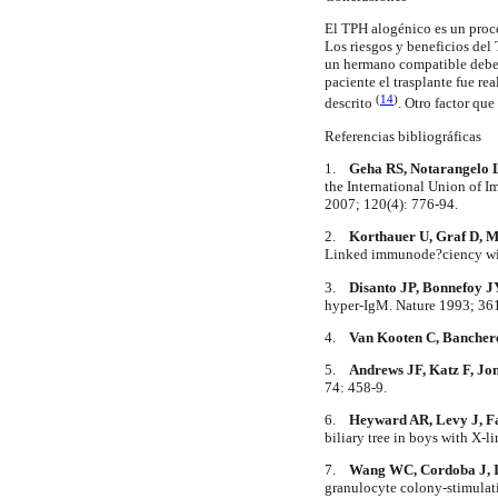
El TPH alogénico es un proc
Los riesgos y beneficios de
un hermano compatible deberí
paciente el trasplante fue r
(
14
)
descrito
. Otro factor qu
Referencias bibliográficas
1.
Geha RS, Notarangelo L
the International Union of 
2007; 120(4): 776-94.
2.
Korthauer U, Graf D, M
Linked immunode?ciency wi
3.
Disanto JP, Bonnefoy JY
hyper-IgM. Nature 1993; 36
4.
Van Kooten C, Bancher
5.
Andrews JF, Katz F, Jon
74: 458-9.
6.
Heyward AR, Levy J, Fac
biliary tree in boys with X
7.
Wang WC, Cordoba J, I
granulocyte colony-stimulat