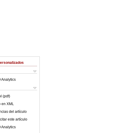
Personalizados
 Analytics
l (pdf)
lo en XML
cias del artículo
itar este artículo
 Analytics