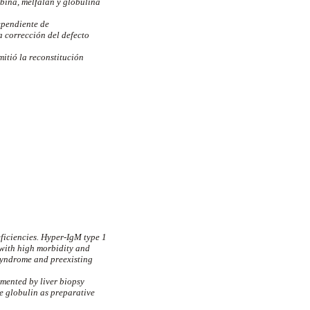
bina, melfalan y globulina
ependiente de
a corrección del defecto
itió la reconstitución
ficiencies. Hyper-IgM type 1
with high morbidity and
 syndrome and preexisting
mented by liver biopsy
 globulin as preparative