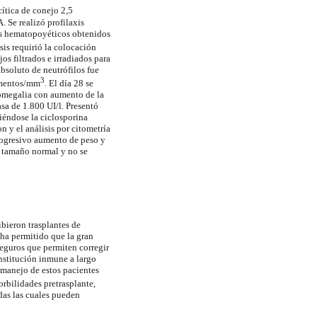
ítica de conejo 2,5
. Se realizó profilaxis
res hematopoyéticos obtenidos
is requirió la colocación
os filtrados e irradiados para
absoluto de neutrófilos fue
3
lementos/mm
. El día 28 se
tomegalia con aumento de la
asa de 1.800 UI/l. Presentó
iéndose la ciclosporina
n y el análisis por citometría
rogresivo aumento de peso y
e tamaño normal y no se
bieron trasplantes de
ha permitido que la gran
eguros que permiten corregir
nstitución inmune a largo
l manejo de estos pacientes
orbilidades pretrasplante,
das las cuales pueden