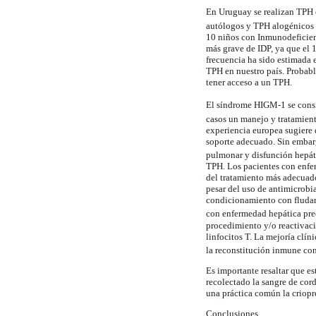
En Uruguay se realizan TPH 
autólogos y TPH alogénicos 
10 niños con Inmunodeficien
más grave de IDP, ya que el 
frecuencia ha sido estimada
TPH en nuestro país. Probabl
tener acceso a un TPH.
El síndrome HIGM-1 se cons
casos un manejo y tratamien
experiencia europea sugiere
soporte adecuado. Sin embar
pulmonar y disfunción hepá
TPH. Los pacientes con enfer
del tratamiento más adecuado
pesar del uso de antimicrobi
condicionamiento con fludar
con enfermedad hepática pre
procedimiento y/o reactivac
linfocitos T. La mejoría clín
la reconstitución inmune con
Es importante resaltar que es
recolectado la sangre de cor
una práctica común la criop
Conclusiones