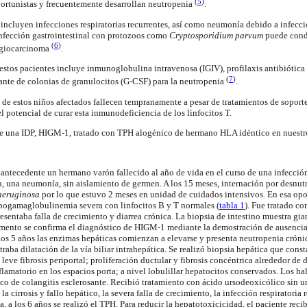
(
5
)
portunistas y frecuentemente desarrollan neutropenia
.
 incluyen infecciones respiratorias recurrentes, así como neumonía debido a infecc
infección gastrointestinal con protozoos como
Cryptosporidium parvum
puede condu
(
6
)
angiocarcinoma
.
 estos pacientes incluye inmunoglobulina intravenosa (IGIV), profilaxis antibiótica
(
7
)
lante de colonias de granulocitos (G-CSF) para la neutropenia
.
 de estos niños afectados fallecen tempranamente a pesar de tratamientos de soport
l potencial de curar esta inmunodeficiencia de los linfocitos T.
e una IDP,
HIGM-1, tratado con TPH alogénico de hermano HLA idéntico en nuestr
antecedente un hermano varón fallecido al año de vida en el curso de una infección 
, una neumonía, sin aislamiento de germen. A los 15 meses, internación por desnutri
aeruginosa
por lo que estuvo 2 meses en unidad de cuidados intensivos. En esa opo
ogamaglobulinemia severa con linfocitos B y T normales (
tabla 1
). Fue tratado c
esentaba falla de crecimiento y diarrea crónica. La biopsia de intestino muestra giar
omento se confirma el diagnóstico de HIGM-1
mediante la demostración de ausenci
A los 5 años las enzimas hepáticas comienzan a elevarse y presenta neutropenia cróni
raba dilatación de la vía biliar intrahepática. Se realizó biopsia hepática que con
leve fibrosis periportal; proliferación ductular y fibrosis concéntrica alrededor de d
nflamatorio en los espacios porta; a nivel lobulillar hepatocitos conservados. Los ha
co de colangitis esclerosante. Recibió tratamiento con ácido ursodeoxicólico sin 
 la cirrosis y fallo hepático, la severa falla de crecimiento, la infección respiratoria
 a los 6 años se realizó el TPH. Para reducir la hepatotoxicicidad, el paciente re