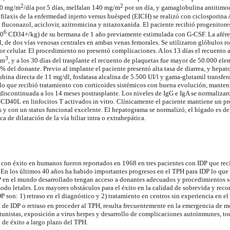
2
2
30 mg/m
/día por 5 días, melfalan 140 mg/m
por un día, y gamaglobulina antitimoc
filaxis de la enfermedad injerto versus huésped (EICH) se realizó con ciclosporina A
 fluconazol, aciclovir, azitromicina y nitazoxanida. El paciente recibió progenito
6
10
CD34+/kg) de su hermana de 1 año previamente estimulada con G-CSF. La aféres
l, de dos vías venosas centrales en ambas venas femorales. Se utilizaron glóbulos roj
or celular. El procedimiento no presentó complicaciones. A los 13 días el recuento 
3
mm
, y a los 30 días del trasplante el recuento de plaquetas fue mayor de 50.000 e
del donante. Previo al implante el paciente presentó alta tasa de diarrea, y hepa
rrubina directa de 11 mg/dl, fosfatasa alcalina de 5.500 UI/l y gama-glutamil transfer
 lo que recibió tratamiento con corticoides sistémicos con buena evolución, manten
discontinuada a los 14 meses postrasplante. Los niveles de IgG e IgA se normalizaro
 CD40L en linfocitos T activados in vitro. Clínicamente el paciente mantiene un p
es y con un status funcional excelente. El hepatograma se normalizó, el hígado es d
a de dilatación de la vía biliar intra o extrahepática.
con éxito en humanos fueron reportados en 1968 en tres pacientes con IDP que reci
n los últimos 40 años ha habido importantes progresos en el TPH para IDP lo que 
P en el mundo desarrollado tengan acceso a donantes adecuados y procedimientos s
odo letales. Los mayores obstáculos para el éxito en la calidad de sobrevida y reco
P son: 1) retraso en el diagnóstico y 2) tratamiento en centros sin experiencia en e
o de IDP o retraso en proceder al TPH, resulta frecuentemente en la emergencia de m
unistas, exposición a virus herpes y desarrollo de complicaciones autoinmunes, to
 de éxito a largo plazo del TPH.