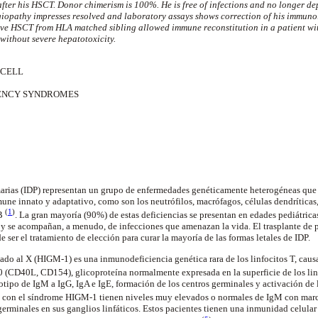
s after his HSCT. Donor chimerism is 100%. He is free of infections and no longer 
opathy impresses resolved and laboratory assays shows correction of his immunol
ive HSCT from HLA matched sibling allowed immune reconstitution in a patient 
without severe hepatotoxicity.
 CELL
ENCY SYNDROMES
arias (IDP) representan un grupo de enfermedades genéticamente heterogéneas que 
ne innato y adaptativo, como son los neutrófilos, macrófagos, células dendríticas
(
1
)
 B
. La gran mayoría (90%) de estas deficiencias se presentan en edades pediátrica
 y se acompañan, a menudo, de infecciones que amenazan la vida. El trasplante de 
ser el tratamiento de elección para curar la mayoría de las formas letales de IDP.
ado al X (HIGM-1) es una inmunodeficiencia genética rara de los linfocitos T, cau
0 (CD40L, CD154), glicoproteína normalmente expresada en la superficie de los lin
sotipo de IgM a IgG, IgA e IgE, formación de los centros germinales y activación d
tes con el síndrome HIGM-1 tienen niveles muy elevados o normales de IgM con marc
 germinales en sus ganglios linfáticos. Estos pacientes tienen una inmunidad celular