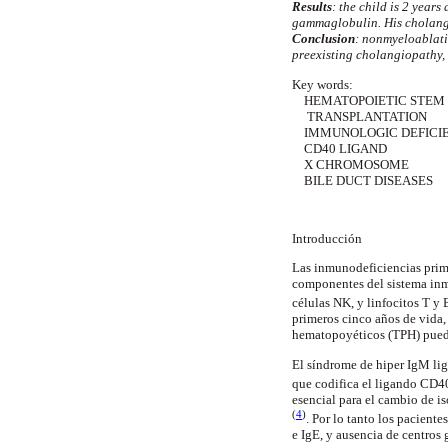
Results
: the child is 2 year
gammaglobulin. His cholangi
Conclusion
: nonmyeloablat
preexisting cholangiopathy, 
Key words:
HEMATOPOIETIC STEM
TRANSPLANTATION
IMMUNOLOGIC DEFICI
CD40 LIGAND
X CHROMOSOME
BILE DUCT DISEASES
Introducción
Las inmunodeficiencias prim
componentes del sistema inmu
células NK, y linfocitos T y
primeros cinco años de vida,
hematopoyéticos (TPH) puede 
El síndrome de hiper IgM lig
que codifica el ligando CD4
esencial para el cambio de i
(
4
)
. Por lo tanto los pacien
e IgE, y ausencia de centros