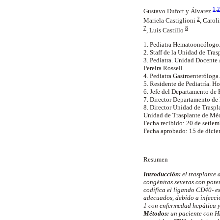
1
,
2
Gustavo Dufort y Álvarez
2
Mariela Castiglioni
, Carol
7
8
, Luis Castillo
1. Pediatra Hematooncólogo.
2. Staff de la Unidad de Tra
3. Pediatra. Unidad Docente 
Pereira Rossell.
4. Pediatra Gastroenteróloga
5. Residente de Pediatría. Ho
6. Jefe del Departamento de 
7. Director Departamento de
8. Director Unidad de Traspl
Unidad de Trasplante de Méd
Fecha recibido: 20 de setiem
Fecha aprobado: 15 de dici
Resumen
Introducción:
el trasplante 
congénitas severas con pote
codifica el ligando CD40- e
adecuados, debido a infecci
1 con enfermedad hepática y
Métodos:
un paciente con HI