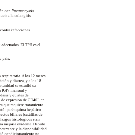
ión con
Pneumocystis
cir a la colangitis
 contra infecciones
e adecuados. El TPH es el
o país.
respiratoria. A los 12 meses
ción y diarrea, y a los 18
rtunidad se estudió su
on IGIV mensual y
dasis y quistes de
a de expresión de CD40L en
ca que requiere tratamiento
stató: parénquima hepático
uctos biliares (catáfilas de
llazgos histológicos eran
una mejoría evidente. Debido
 recurrente y la disponibilidad
cibió condicionamiento no