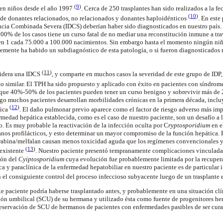
(
9
)
en niños desde el año 1997
. Cerca de 250 trasplantes han sido realizados a la 
(
10
)
de donantes relacionados, no relacionados y donantes haploidénticos
. En este
cia Combinada Severa (IDCS) deberían haber sido diagnosticados en nuestro país. 
100% de los casos tiene un curso fatal de no mediar una reconstitución inmune a tr
 en 1 cada 75.000 a 100.000 nacimientos. Sin embargo hasta el momento ningún ni
emente ha habido un subdiagnóstico de esta patología, o si fueron diagnosticados
(
11
)
idera una IDCS
, y comparte en muchos casos la severidad de este grupo de IDP
to similar. El TPH ha sido propuesto y aplicado con éxito en pacientes con síndr
 que 40%-50% de los pacientes pueden tener un curso benigno y sobrevivir más de 
go muchos pacientes desarrollan morbilidades crónicas en la primera década, incl
(
12
)
tica
. El daño pulmonar previo aparece como el factor de riesgo adverso más impo
medad hepática establecida, como es el caso de nuestro paciente, son un desafío a l
. Es muy probable la reactivación de la infección oculta por C
ryptosporidium
en e
anos profilácticos, y esto determinar un mayor compromiso de la función hepática.
abina/melfalan causan menos toxicidad aguda que los regímenes convencionales y 
(
1
3
)
existente
. Nuestro paciente presentó tempranamente complicaciones vinculadas
ión del
Cyiptosporidium
cuya evolución fue probablemente limitada por la recuper
ica y paraclínica de la enfermedad hepatobiliar en nuestro paciente es de particular i
 el consiguiente control del proceso infeccioso subyacente luego de un trasplante
te paciente podría haberse trasplantado antes, y probablemente en una situación clí
dón umbilical (SCU) de su hermana y utilizado ésta como fuente de progenitores he
reservación de SCU de hermanos de pacientes con enfermedades pasibles de ser cu