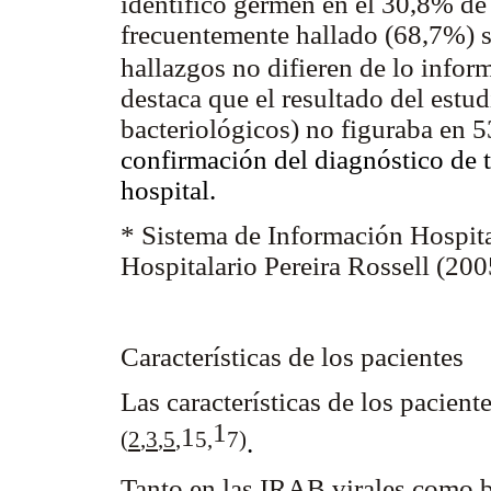
identificó germen en el 30,8% de
frecuentemente hallado (68,7%)
hallazgos no difieren de lo info
destaca que el resultado del estu
bacteriológicos) no figuraba en 5
confirmación del diagnóstico de t
hospital.
* Sistema de Información Hospita
Hospitalario Pereira Rossell (20
Características de los pacientes
Las características de los pacient
1
1
(
2
,
3
,
5
,
5
,
7
)
.
Tanto en las IRAB virales como b