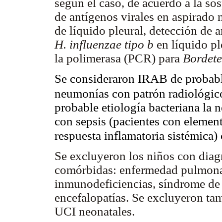
según el caso, de acuerdo a la so
de antígenos virales en aspirado
de líquido pleural, detección de 
H. influenzae tipo b
en líquido pl
la polimerasa (PCR) para
Bordete
Se consideraron IRAB de probable 
neumonías con patrón radiológico
probable etiología bacteriana la
con sepsis (pacientes con element
respuesta inflamatoria sistémica)
Se excluyeron los niños con dia
comórbidas: enfermedad pulmonar
inmunodeficiencias,
s
índrome de 
encefalopatías. Se excluyeron ta
UCI neonatales.