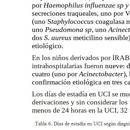
por
Haemophilus influenzae sp y
secreciones traqueales, uno por 
(uno S
taphylococcus
coagulasa 
uno
Pseudomona sp
, uno
Acinec
dos
S. aureus
meticilino sensible
etiológico.
En los niños derivados por IRAB 
intrahospitalarias fueron
nueve: d
cuatro (uno por
Acinectobacter
),
confirmación etiológica en tres c
Los días de estadía en UCI se mu
derivaciones y sin considerar los
menos de 24 horas en la UCI, 32 