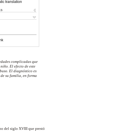
ic translation
ks
nk
rmedades complicadas que
niño. El efecto de este
buso. El diagnóstico es
 de su familia, en forma
o del siglo XVIII que prestó