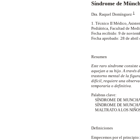
Síndrome de Münch
1
Dra. Raquel Domínguez
1. Técnico II Médico, Asiste
Pediátrica, Facultad de Me
Fecha recibido: 9 de noviem
Fecha aprobado: 28 de abril
Resumen
Este raro síndrome consiste 
aquejan a su hijo. A través d
trastorno mental de la figur
difícil, requiere una observa
temporaria o definitiva.
Palabras clave:
SÍNDROME DE MUNCH
SÍNDROME DE MUNCHA
MALTRATO A LOS NIÑO
Definiciones
Empecemos por el principio: