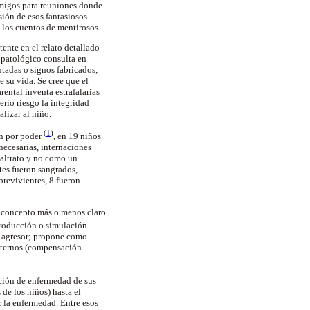
amigos para reuniones donde
sión de esos fantasiosos
 los cuentos de mentirosos.
ente en el relato detallado
 patológico consulta en
ntadas o signos fabricados;
e su vida. Se cree que el
ental inventa estrafalarias
rio riesgo la integridad
alizar al niño.
(
1
)
en por poder
, en 19 niños
necesarias, internaciones
maltrato y no como un
tes fueron sangrados,
brevivientes, 8 fueron
n concepto más o menos claro
roducción o simulación
to agresor; propone como
externos (compensación
ación de enfermedad de sus
de los niños) hasta el
 la enfermedad. Entre esos