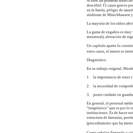
Si bien las primeras series 
describió 15 casos graves por
en la fratría, peligro de mue
síndrome de Münchhausen y s
La mayoría de los niños afect
La gama de engaños es muy va
menstrual), alteración de reg
Un capítulo aparte lo constit
estos casos, el menor es inst
Diagnóstico
En su trabajo original, Mead
1. la importancia de tener c
2. la necesidad de comprobar 
3. poner cuidado en guardar 
En general, el personal médi
“terapéutico” que es por lo 
instituciones. Es de hacer n
estructura de fantasías, pued
(procedimiento que ha merec
Como señalan Ferrando y co