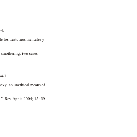
-4.
de los trastornos mentales y
 smothering: two cases
44-7.
roxy- an unethical means of
”. Rev. Appia 2004; 15: 69-