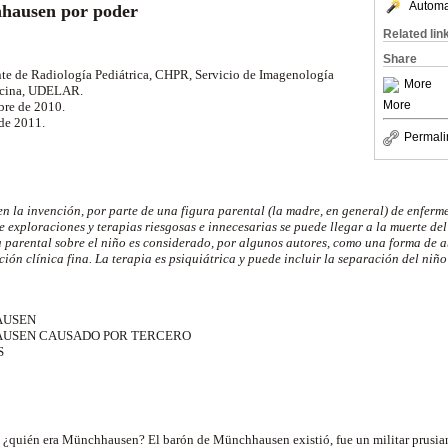
Automat
hausen por poder
Related lin
Share
nte de Radiología Pediátrica, CHPR, Servicio de Imagenología
More
dicina, UDELAR.
More
bre de 2010.
 de 2011.
Permali
en la invención, por parte de una figura parental (la madre, en general) de enfe
e exploraciones y terapias riesgosas e innecesarias se puede llegar a la muerte del 
a parental sobre el niño es considerado, por algunos autores, como una forma de a
ción clínica fina. La terapia es psiquiátrica y puede incluir la separación del niño
AUSEN
USEN CAUSADO POR TERCERO
S
 ¿quién era Münchhausen? El barón de Münchhausen existió, fue un militar prusian