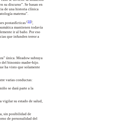
 en su discurso”. Se basan en
ia de una historia clínica
patología materna”.
(
10
)
es postasfícticas
,
traumática mantienen todavía
lemente ir al baño. Por eso
cias que infunden terror a
cura” única. Meadow subraya
to del binomio madre-hijo.
que ha visto que solamente
tre varias conductas:
iño se dará parte a la
 vigilar su estado de salud,
a, sin posibilidad de
torno de personalidad del