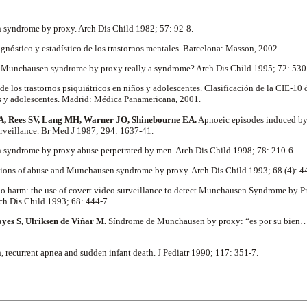
yndrome by proxy. Arch Dis Child 1982; 57: 92-8.
nóstico y estadístico de los trastornos mentales. Barcelona: Masson, 2002.
 Munchausen syndrome by proxy really a syndrome? Arch Dis Child 1995; 72: 530
de los trastornos psiquiátricos en niños y adolescentes. Clasificación de la CIE-10 
 y adolescentes. Madrid: Médica Panamericana, 2001.
VA, Rees SV, Lang MH, Warner JO, Shinebourne EA.
Apnoeic episodes induced by
urveillance. Br Med J 1987; 294: 1637-41.
syndrome by proxy abuse perpetrated by men. Arch Dis Child 1998; 78: 210-6.
tions of abuse and Munchausen syndrome by proxy. Arch Dis Child 1993; 68 (4): 4
no harm: the use of covert video surveillance to detect Munchausen Syndrome by P
ch Dis Child 1993; 68: 444-7.
yes S, Ulriksen de Viñar M.
Síndrome de Munchausen by proxy: “es por su bien…
, recurrent apnea and sudden infant death. J Pediatr 1990; 117: 351-7.