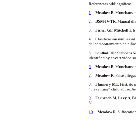
Referencias bibliográficas
1
.
Meadow R.
Munchausen s
2
.
DSM-IV-TR.
Manual diag
3
.
Fisher GF, Mitchell I.
Is
4
. Clasificación multiaxial 
del comportamiento en niños
5
.
Southall DP, Stebbens 
identified by covert video s
6
.
Meadow R.
Munchausen 
7
.
Meadow R.
False allega
8
.
Flannery MT.
First, do 
“preventing” child abuse. Ar
9
.
Ferrando M, Levy A, Bo
81.
10
.
Meadow R.
Suffocation