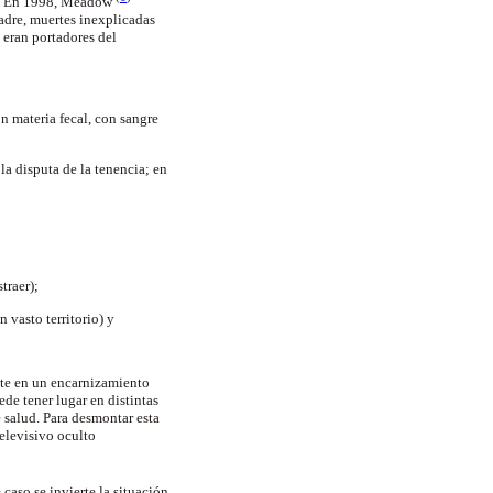
sea. En 1998, Meadow
padre, muertes inexplicadas
s eran portadores del
 materia fecal, con sangre
la disputa de la tenencia; en
traer);
 vasto territorio) y
nte en un encarnizamiento
de tener lugar en distintas
 salud. Para desmontar esta
televisivo oculto
caso se invierte la situación