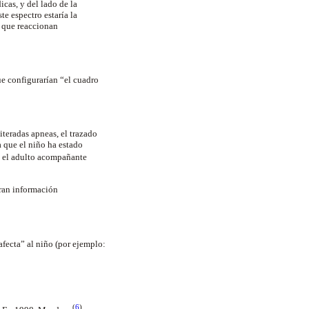
cas, y del lado de la
te espectro estaría la
, que reaccionan
ue configurarían “el cuadro
teradas apneas, el trazado
a que el niño ha estado
o el adulto acompañante
eran información
fecta” al niño (por ejemplo:
(
6
)