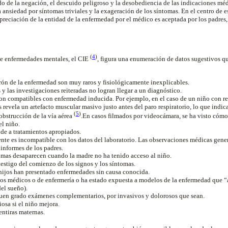
do de la negación, el descuido peligroso y la desobediencia de las indicaciones médi
a ansiedad por síntomas triviales y la exageración de los síntomas. En el centro de es
apreciación de la entidad de la enfermedad por el médico es aceptada por los padres
(
4
)
de enfermedades mentales, el CIE
, figura una enumeración de datos sugestivos q
rón de la enfermedad son muy raros y fisiológicamente inexplicables.
 y las investigaciones reiteradas no logran llegar a un diagnóstico.
on compatibles con enfermedad inducida. Por ejemplo, en el caso de un niño con rei
 revela un artefacto muscular masivo justo antes del paro respiratorio, lo que indic
(
5
)
obstrucción de la vía aérea
.En casos filmados por videocámara, se ha visto cóm
el niño.
de a tratamientos apropiados.
ente es incompatible con los datos del laboratorio. Las observaciones médicas gen
informes de los padres.
tomas desaparecen cuando la madre no ha tenido acceso al niño.
testigo del comienzo de los signos y los síntomas.
 hijos han presentado enfermedades sin causa conocida.
os médicos o de enfermería o ha estado expuesta a modelos de la enfermedad que “a
del sueño).
uen grado exámenes complementarios, por invasivos y dolorosos que sean.
osa si el niño mejora.
ntiras maternas.