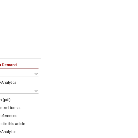
on Demand
 Analytics
h (pdf)
 in xml format
 references
cite this article
 Analytics