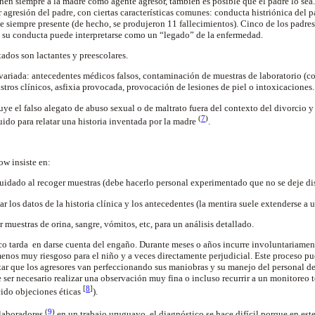
tienen siempre a la madre como agente agresor, también es posible que el padre lo 
 agresión del padre, con ciertas características comunes: conducta histriónica del 
rte siempre presente (de hecho, se produjeron 11 fallecimientos). Cinco de los padre
u conducta puede interpretarse como un “legado” de la enfermedad.
ados son lactantes y preescolares.
riada: antecedentes médicos falsos, contaminación de muestras de laboratorio (con
istros clínicos, asfixia provocada, provocación de lesiones de piel o intoxicaciones.
uye el falso alegato de abuso sexual o de maltrato fuera del contexto del divorcio y 
(
7
)
ruido para relatar una historia inventada por la madre
.
ow insiste en:
uidado al recoger muestras (debe hacerlo personal experimentado que no se deje dis
los datos de la historia clínica y los antecedentes (la mentira suele extenderse a un
muestras de orina, sangre, vómitos, etc, para un análisis detallado.
co tarda en darse cuenta del engaño. Durante meses o años incurre involuntariame
menos muy riesgoso para el niño y a veces directamente perjudicial. Este proceso pue
otar que los agresores van perfeccionando sus maniobras y su manejo del personal de
e ser necesario realizar una observación muy fina o incluso recurrir a un monitoreo 
[
8
]
ido objeciones éticas
).
(
9
)
laboradores
en un trabajo uruguayo, el diagnóstico se hace difícil porque en este 