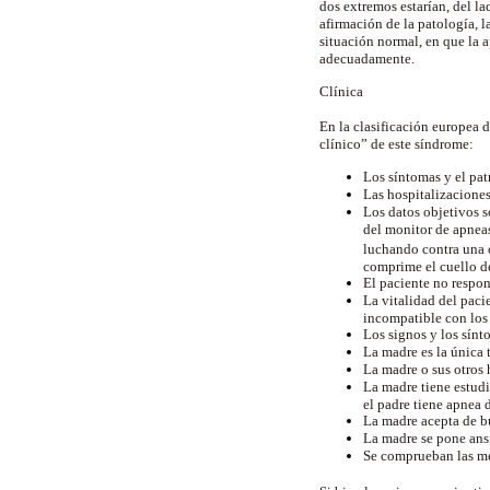
dos extremos estarían, del la
afirmación de la patología, l
situación normal, en que la 
adecuadamente.
Clínica
En la clasificación europea 
clínico” de este síndrome:
Los síntomas y el pat
Las hospitalizaciones
Los datos objetivos s
del monitor de apneas
luchando contra una 
comprime el cuello d
El paciente no respon
La vitalidad del paci
incompatible con los 
Los signos y los sín
La madre es la única 
La madre o sus otros
La madre tiene estudi
el padre tiene apnea 
La madre acepta de b
La madre se pone ansi
Se comprueban las me