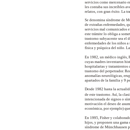
servicios como mercenario en
les contaba sus increíbles a
relatos, con gran éxito. La 
Se denomina síndrome de Münc
de extrañas enfermedades, qu
servicios mal comunicados en
este trámite lo obliga a somet
trastorno subyacente sea el 
enfermedades de los niños a 
física y psíquica del niño. L
En 1982, un médico inglés, 
cuyas madres inventaron hist
hospitalarias y tratamientos
trastorno del perpetrador. R
anomalías neurológicas, erup
apartados de la familia y 9 
Desde 1982 hasta la actuali
de este trastorno. Así, la c
intencionada de signos o sín
motivación el deseo de asumi
económica, por ejemplo) que
En 1995, Fisher y colaborad
hijos, y proponen una gama q
síndrome de Münchhausen por 