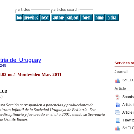
tría del Uruguay
Services 
1249
Journal
ol.82 no.1 Montevideo Mar. 2011
SciELO
Article
ALUD
1)
Spanis
Article
esta Sección corresponden a ponencias y producciones de
ltrato Infantil de la Sociedad Uruguaya de Pediatría. Este
Article
erdisciplinaria y fue creado en el año 2001, siendo su Secretaria
rma Gentile Ramos.
How to 
SciELO