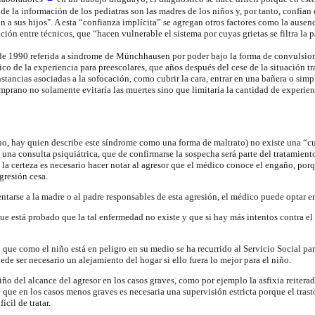
e de la información de los pediatras son las madres de los niños y, por tanto, confían
n a sus hijos". A esta “confianza implícita” se agregan otros factores como la ausenc
ación entre técnicos, que “hacen vulnerable el sistema por cuyas grietas se filtra la 
e 1990 referida a síndrome de Münchhausen por poder bajo la forma de convulsion
fico de la experiencia para preescolares, que años después del cese de la situación 
stancias asociadas a la sofocación, como cubrir la cara, entrar en una bañera o simp
mprano no solamente evitaría las muertes sino que limitaría la cantidad de experien
ho, hay quien describe este síndrome como una forma de maltrato) no existe una “
una consulta psiquiátrica, que de confirmarse la sospecha será parte del tratamien
 la certeza es necesario hacer notar al agresor que el médico conoce el engaño, por
agresión cesa.
tarse a la madre o al padre responsables de esta agresión, el médico puede optar en
e está probado que la tal enfermedad no existe y que si hay más intentos contra el n
que como el niño está en peligro en su medio se ha recurrido al Servicio Social para
e ser necesario un alejamiento del hogar si ello fuera lo mejor para el niño.
ño del alcance del agresor en los casos graves, como por ejemplo la asfixia reiterad
 que en los casos menos graves es necesaria una supervisión estricta porque el tras
cil de tratar.