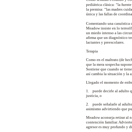
pediátrica clásica: “la fuent
la premisa: “las madres cuida
única y las fallas de coordin
Comentando una casuística d
Meadow insiste en lo terrorí
un miedo intenso a las circun
afirma que un diagnóstico te
lactantes y preescolares.
Terapia
Como en el maltrato (de hec
que la mera sospecha supone 
Sostiene que cuando se tiene
así cambia la situación y la 
Llegado el momento de enfren
1. puede decirle al adulto qu
justicia, o
2. puede señalarle al adulto 
asimismo advirtiendo que pued
Meadow aconseja retirar al ni
contención familiar. Advierte
agresor es muy profundo y difí