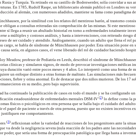
 Rusia y Turquía. Ya retirado en su castillo de Bodenwerder, solía convidar a sus 
venturas. En 1785, Rudolf Raspe, un bibliotecario alemán publicó en Londres su ver
traducción al alemán, con numerosos añadidos, mantiene su fama como paradigma de
hhausen, por la similitud con los relatos del mentiroso barón, al trastorno consist
e obligan a consultas reiteradas sin comprobación de las mismas. Si este mentiroso
tre sí llega a reunir un abultado historial en torno a enfermedades totalmente inve
erse a múltiples y costosos análisis, y hasta a intervenciones, con reiterado riesgo d
deseo de ser cuidado y atendido. Análogamente, cuando un adulto que llena el rol par
su cargo, se habla de síndrome de Münchhausen por poder. Esta situación pone en se
a causa sería, en algunos casos, el verse liberado del rol de cuidador haciendo hospit
Roy Meadow, profesor de Pediatría en Leeds, describió el síndrome de Münchhaus
orias clínicas y simularon signos, de modo de provocar investigaciones médicas in
 cuya duración varió entre pocos meses y 4 años. Lo interpretó como una forma de 
equiere un enfoque distinto a otras formas de maltrato. Las simulaciones más frecuen
ciones, fiebre y orina anormal. Es de destacar que dos niños murieron. De los 17 so
permanecieron en su medio, pero bajo supervisión.
dad ha continuado la publicación de casos en todo el mundo y se ha configurado u
(
2
)
lasificación estadounidense de enfermedades mentales DSM-IV
lo define como la p
tomas físicos o psicológicos en otra persona que se halla bajo el cuidado del adul
r el papel de paciente a través de otra persona, puesto que no existen incentivos 
 justifiquen ese comportamiento.
(
3
)
ores
reflexionan sobre la variedad de reacciones de los progenitores ante la situ
ue va desde la negligencia severa (nula reacción de los padres ante las necesidades 
poder, que sería una forma de preocupación patológica que llega hasta a inventar