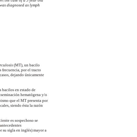
rt the case of a 5 year old
h was diagnosed as lymph
rculosis
(MT), un bacilo
 frecuencia, por el tracto
s casos, dejando únicamente
bacilos en estado de
a diseminación hematógena y/o
opismo que el MT presenta por
ales, siendo ésta la razón
ciente es sospechoso se
e antecedentes
 su sigla en inglés) mayor a