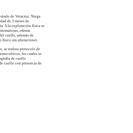
estado de Veracruz. Niega
edad de 3 meses de
a. A la exploración física se
eritematosas, edema
 del cuello, además de
físico sin alteraciones.
o, se realiza protocolo de
hemocultivos, los cuales se
grafía de cuello
 de cuello con presencia de