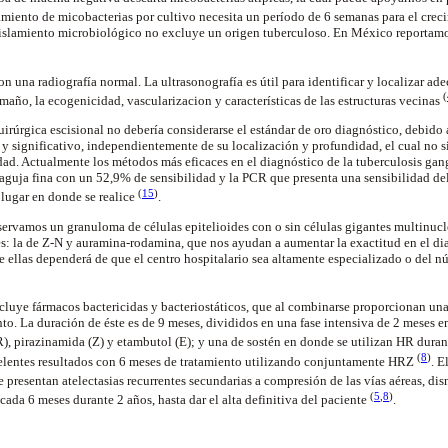
lamiento de micobacterias por cultivo necesita un período de 6 semanas para el crec
 aislamiento microbiológico no excluye un origen tuberculoso. En México reportam
n una radiografía normal. La ultrasonografía es útil para identificar y localizar a
(
maño, la ecogenicidad, vascularizacion y características de las estructuras vecinas
uirúrgica escisional no debería considerarse el estándar de oro diagnóstico, debido 
 y significativo, independientemente de su localización y profundidad, el cual no s
dad. Actualmente los métodos más eficaces en el diagnóstico de la tuberculosis gang
 aguja fina con un 52,9% de sensibilidad y la PCR que presenta una sensibilidad d
(
15
)
lugar en donde se realice
.
servamos un granuloma de células epitelioides con o sin células gigantes multinucl
es: la de Z-N y auramina-rodamina, que nos ayudan a aumentar la exactitud en el di
de ellas dependerá de que el centro hospitalario sea altamente especializado o del 
cluye fármacos bactericidas y bacteriostáticos, que al combinarse proporcionan un
to. La duración de éste es de 9 meses, divididos en una fase intensiva de 2 meses en
(R), pirazinamida (Z) y etambutol (E); y una de sostén en donde se utilizan HR dura
(
8
)
elentes resultados con 6 meses de tratamiento utilizando conjuntamente HRZ
. E
 presentan atelectasias recurrentes secundarias a compresión de las vías aéreas, dis
(
5
,
8
)
á cada 6 meses durante 2 años, hasta dar el alta definitiva del paciente
.