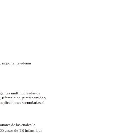
do, importante edema
gigantes multinucleadas de
, rifampicina, pirazinamida y
omplicaciones secundarias al
onares de las cuales la
65 casos de TB infantil, en