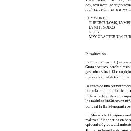
The National Institute of Res
boy, sent because he presen
node tuberculosis so it was t
KEY WORDS:
TUBERCULOSIS, LYMPH
LYMPH NODES
NECK
MYCOBACTERIUM TUB
Introducción
La tuberculosis (TB) es una 
Gram positivo, aerobio resist
gastrointestinal. El complej
una inmunidad detectada por
Después de una primoinfecc
latencia en el interior de lo
linfática a los diferentes ó
los nódulos linfáticos en ni
por cual la linfadenopatía p
En México la TB sigue siendo
realiza el diagnóstico en bas
epidemiológicos, aislamiento
10 mm, radiografía de tórax 