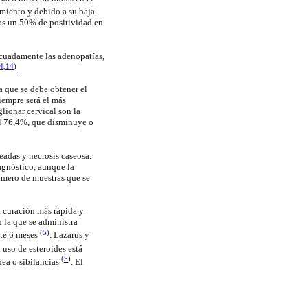
imiento y debido a su baja
os un 50% de positividad en
decuadamente las adenopatías,
4
,
14
)
.
a que se debe obtener el
iempre será el más
lionar cervical son la
el 76,4%, que disminuye o
eadas y necrosis caseosa.
agnóstico, aunque la
número de muestras que se
a curación más rápida y
 la que se administra
(
5
)
nte 6 meses
. Lazarus y
l uso de esteroides está
(
5
)
nea o sibilancias
. El