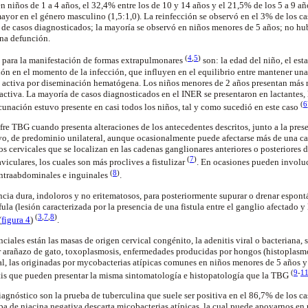
 niños de 1 a 4 años, el 32,4% entre los de 10 y 14 años y el 21,5% de los 5 a 9 añ
ayor en el género masculino (1,5:1,0). La reinfección se observó en el 3% de los 
l de casos diagnosticados; la mayoría se observó en niños menores de 5 años; no hu
una defunción.
(
4
,
5
)
s para la manifestación de formas extrapulmonares
son: la edad del niño, el est
n en el momento de la infección, que influyen en el equilibrio entre mantener una 
activa por diseminación hematógena. Los niños menores de 2 años presentan más ri
ctiva. La mayoría de casos diagnosticados en el INER se presentaron en lactantes, 
(
6
unación estuvo presente en casi todos los niños, tal y como sucedió en este caso
e TBG cuando presenta alteraciones de los antecedentes descritos, junto a la pres
vo, de predominio unilateral, aunque ocasionalmente puede afectarse más de una c
s cervicales que se localizan en las cadenas ganglionares anteriores o posteriores d
(
7
)
viculares, los cuales son más proclives a fistulizar
. En ocasiones pueden involu
(
8
)
 intraabdominales e inguinales
.
ncia dura, indoloros y no eritematosos, para posteriormente supurar o drenar espon
la (lesión caracterizada por la presencia de una fistula entre el ganglio afectado y 
(
3
,
7
,
8
)
(
figura 4
)
.
nciales están las masas de origen cervical congénito, la adenitis viral o bacteriana, 
r arañazo de gato, toxoplasmosis, enfermedades producidas por hongos (histoplasmo
ial, las originadas por mycobacterias atípicas comunes en niños menores de 5 años 
(
9
-
1
s que pueden presentar la misma sintomatología e histopatología que la TBG
agnóstico son la prueba de tuberculina que suele ser positiva en el 86,7% de los cas
de niacina negativa descarta micobacterias atípicas, la cual puede apoyarnos en 