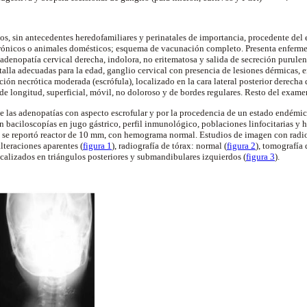
os, sin antecedentes heredofamiliares y perinatales de importancia, procedente del 
rónicos o animales domésticos; esquema de vacunación completo. Presenta enferm
adenopatía cervical derecha, indolora, no eritematosa y salida de secreción purulent
talla adecuadas para la edad, ganglio cervical con presencia de lesiones dérmicas, 
eción necrótica moderada (escrófula), localizado en la cara lateral posterior derecha
e longitud, superficial, móvil, no doloroso y de bordes regulares. Resto del examen 
de las adenopatías con aspecto escrofular y por la procedencia de un estado endémic
n baciloscopías en jugo gástrico, perfil inmunológico, poblaciones linfocitarias y 
D se reportó reactor de 10 mm, con hemograma normal. Estudios de imagen con radio
alteraciones aparentes (
figura 1
), radiografía de tórax: normal (
figura 2
), tomografía
calizados en triángulos posteriores y submandibulares izquierdos (
figura 3
).