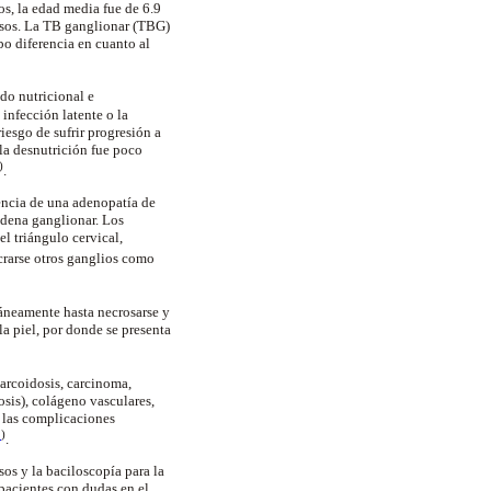
os, la edad media fue de 6.9
casos. La TB ganglionar (TBG)
bo diferencia en cuanto al
ado nutricional e
infección latente o la
esgo de sufrir progresión a
la desnutrición fue poco
)
.
encia de una adenopatía de
adena ganglionar. Los
el triángulo cervical,
crarse otros ganglios como
táneamente hasta necrosarse y
la piel, por donde se presenta
sarcoidosis, carcinoma,
sis), colágeno vasculares,
y las complicaciones
1
)
.
os y la baciloscopía para la
pacientes con dudas en el