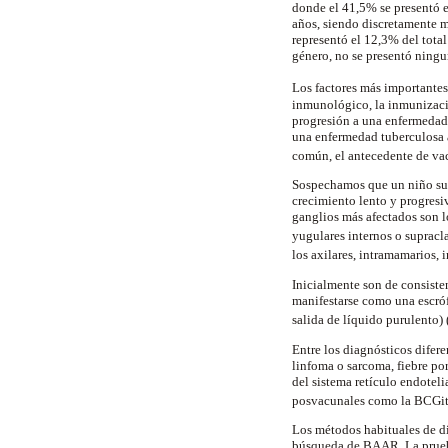
donde el 41,5% se presentó en
años, siendo discretamente m
representó el 12,3% del tota
género, no se presentó ning
Los factores más importante
inmunológico, la inmunizació
progresión a una enfermedad 
una enfermedad tuberculosa a
común, el antecedente de vac
Sospechamos que un niño sufr
crecimiento lento y progresi
ganglios más afectados son lo
yugulares internos o supracla
los axilares, intramamarios,
Inicialmente son de consiste
manifestarse como una escrófu
salida de líquido purulento) 
Entre los diagnósticos difere
linfoma o sarcoma, fiebre po
del sistema retículo endotel
posvacunales como la BCGiti
Los métodos habituales de di
búsqueda de BAAR. La prueba 