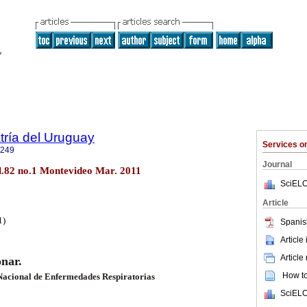
tría del Uruguay
Services 
1249
Journal
ol.82 no.1 Montevideo Mar. 2011
SciELO
Article
1)
Spanis
Article
Article
onar.
How to 
o Nacional de Enfermedades Respiratorias
SciELO