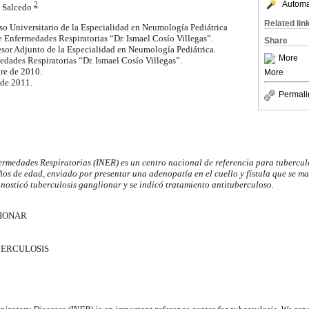
Automat
2
a Salcedo
Related lin
so Universitario de la Especialidad en Neumología Pediátrica
 Enfermedades Respiratorias “Dr. Ismael Cosío Villegas”.
Share
esor Adjunto de la Especialidad en Neumología Pediátrica.
More
edades Respiratorias “Dr. Ismael Cosío Villegas”.
re de 2010.
More
 de 2011.
Permali
ermedades Respiratorias (INER) es un centro nacional de referencia para tuberculo
os de edad, enviado por presentar una adenopatía en el cuello y fístula que se ma
gnosticó tuberculosis ganglionar y se indicó tratamiento antituberculoso.
IONAR
ERCULOSIS