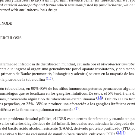
piratory Diseases (INER) is an important reference center for tuberculosis. We repo
ted cervical adenopathy and fistula which was manifested by pus discharge, whic
reated with anti-tuberculosis drugs.
 NODE
ERCULOSIS
enfermedad infecciosa de distribución mundial, causada por el
Mycobacterium tube
ente que ingresa al organismo generalmente por el aparato respiratorio, y con menos
o primario de Ranke (neumonitis, linfangitis y adenitis) se cura en la mayoría de lo
(
1
,
5
)
 la prueba de la tuberculina
.
ión tuberculosa; en 90%-95% de los niños inmunocompetentes permanecen algunos 
s macrófagos que se localizan en los ganglios linfáticos. De éstos, el 5% tendrá un
(
4
,
5
)
rganos, provocando algún tipo de tuberculosis extrapulmonar
. Debido al alto tr
ños pequeños, en 25%–35% se produce una afectación a los ganglios linfáticos cervic
(
3
)
eriférica es la forma extrapulmonar más común
.
 un problema de salud pública, el INER es un centro de referencia y cuando un pa
e a los criterios diagnósticos de TB infantil, los cuales recomiendan la búsqueda d
 del bacilo ácido alcohol resistente (BAAR), derivado proteico purificado (PPD, por
(
3
,
5
,
6
)
sugestiva y biopsia escisional de ganglio (para tinción, cultivos y PCR)
.