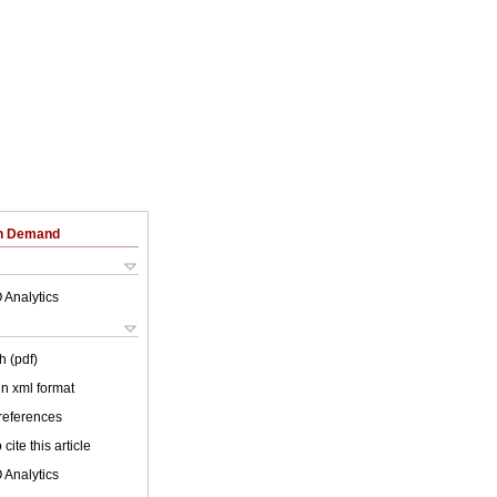
on Demand
 Analytics
h (pdf)
 in xml format
 references
cite this article
 Analytics