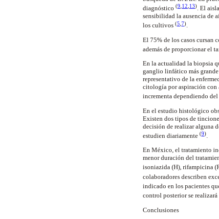
(
9
,
12
,
13
)
diagnóstico
. El ais
sensibilidad la ausencia de
(
5
,
7
)
los cultivos
.
El 75% de los casos cursan co
además de proporcionar el ta
En la actualidad la biopsia q
ganglio linfático más grande
representativo de la enferme
citología por aspiración con
incrementa dependiendo del 
En el estudio histológico ob
Existen dos tipos de tincion
decisión de realizar alguna 
(
9
)
estudien diariamente
.
En México, el tratamiento in
menor duración del tratamien
isoniazida (H), rifampicina 
colaboradores describen exc
indicado en los pacientes que
control posterior se realizar
Conclusiones