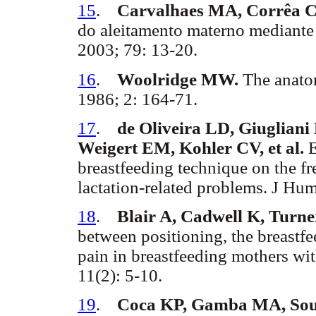
15
.
Carvalhaes MA, Corrêa 
do aleitamento materno mediante a
2003; 79: 13-20.
16
.
Woolridge MW.
The anato
1986; 2: 164-71.
17
.
de Oliveira LD, Giugliani
Weigert EM, Kohler CV, et al.
E
breastfeeding technique on the f
lactation-related problems. J Hu
18
.
Blair A, Cadwell K, Turn
between positioning, the breastf
pain in breastfeeding mothers wi
11(2): 5-10.
19
.
Coca KP, Gamba MA, Souz