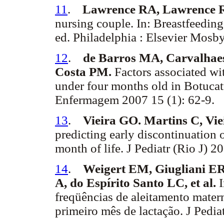
11
.
Lawrence RA, Lawrence 
nursing couple. In: Breastfeeding 
ed. Philadelphia : Elsevier Mosb
12
.
de Barros MA, Carvalhae
Costa PM.
Factors associated wit
under four months old in Botuca
Enfermagem 2007 15 (1): 62-9.
13
.
Vieira GO. Martins C, Vie
predicting early discontinuation o
month of life. J Pediatr (Rio J) 2
14
.
Weigert EM, Giugliani ER
A, do Espírito Santo LC, et al.
I
freqüências de aleitamento mater
primeiro mês de lactação. J Pedia