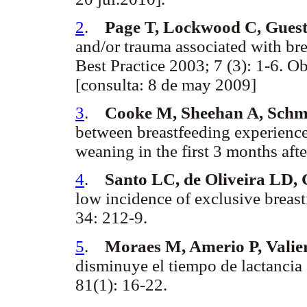
2
.
Page T, Lockwood C, Gues
and/or trauma associated with bre
Best Practice 2003; 7 (3): 1-6. O
[consulta: 8 de may 2009]
3
.
Cooke M, Sheehan A, Schm
between breastfeeding experiences
weaning in the first 3 months aft
4
.
Santo LC, de Oliveira LD, 
low incidence of exclusive breast
34: 212-9.
5
.
Moraes M, Amerio P, Valier
disminuye el tiempo de lactancia
81(1): 16-22.