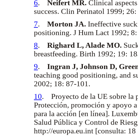
6
.
Neifert MR.
Clinical aspects
success. Clin Perinatol 1999; 26:
7
.
Morton JA.
Ineffective suc
positioning. J Hum Lact 1992; 8:
8
.
Righard L, Alade MO.
Sucki
breastfeeding. Birth 1992; 19: 18
9
.
Ingran J, Johnson D, Gre
teaching good positioning, and s
2002; 18: 87-101.
10
. Proyecto de la UE sobre la 
Protección, promoción y apoyo a l
para la acción [en línea]. Luxem
Salud Pública y Control de Riesg
http://europa.eu.int [consulta: 18 