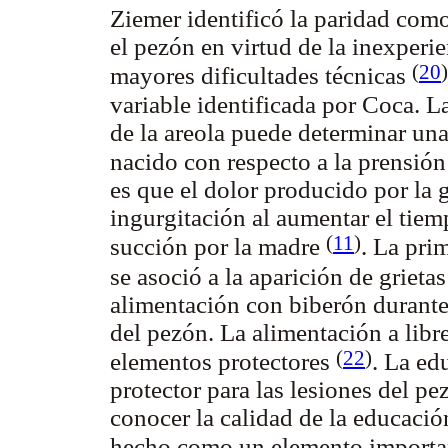
Ziemer identificó la paridad com
el pezón en virtud de la inexperi
(
20
)
mayores dificultades técnicas
variable identificada por Coca. L
de la areola puede determinar una
nacido con respecto a la prensió
es que el dolor producido por la g
ingurgitación al aumentar el tiem
(
11
)
succión por la madre
. La pri
se asoció a la aparición de griet
alimentación con biberón durante 
del pezón. La alimentación a lib
(
22
)
elementos protectores
. La ed
protector para las lesiones del p
conocer la calidad de la educación
hecho como un elemento import