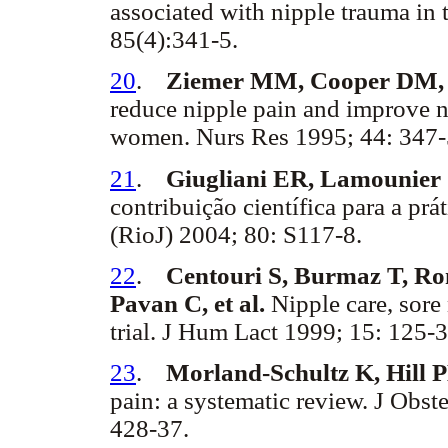
associated with nipple trauma in t
85(4):341-5.
20
.
Ziemer MM, Cooper DM, 
reduce nipple pain and improve n
women. Nurs Res 1995; 44: 347-
21
.
Giugliani ER, Lamounier
contribuição científica para a prá
(RioJ) 2004; 80: S117-8.
22
.
Centouri S, Burmaz T, Ro
Pavan C, et al.
Nipple care, sore
trial. J Hum Lact 1999; 15: 125-3
23
.
Morland-Schultz K, Hill 
pain: a systematic review. J Obs
428-37.