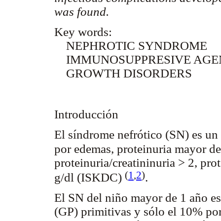
was found.
Key words:
NEPHROTIC SYNDROME
IMMUNOSUPPRESIVE AGENTS 
GROWTH DISORDERS
Introducción
El síndrome nefrótico (SN) es un
por edemas, proteinuria mayor d
proteinuria/creatininuria > 2, pr
(
1
,
2
)
g/dl (ISKDC)
.
El SN del niño mayor de 1 año e
(GP) primitivas y sólo el 10% po