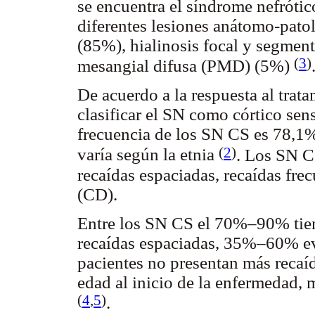
se encuentra el síndrome nefrótic
diferentes lesiones anátomo-pat
(85%), hialinosis focal y segmen
(
3
)
mesangial difusa (PMD) (5%)
De acuerdo a la respuesta al tra
clasificar el SN como córtico sens
frecuencia de los SN CS es 78,1
(
2
)
varía según la etnia
. Los SN C
recaídas espaciadas, recaídas fre
(CD).
Entre los SN CS el 70%–90% tie
recaídas espaciadas, 35%–60% e
pacientes no presentan más recaí
edad al inicio de la enfermedad, 
(
4
,
5
)
.