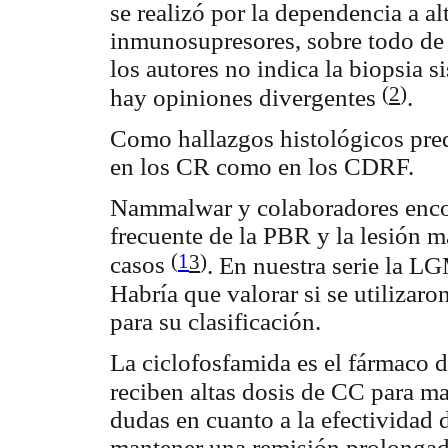
se realizó por la dependencia a al
inmunosupresores, sobre todo de 
los autores no indica la biopsia 
(
2
)
hay opiniones divergentes
.
Como hallazgos histológicos pr
en los CR como en los CDRF.
Nammalwar y colaboradores enco
frecuente de la PBR y la lesión 
(
1
3
)
casos
. En nuestra serie la L
Habría que valorar si se utilizar
para su clasificación.
La ciclofosfamida es el fármaco 
reciben altas dosis de CC para m
dudas en cuanto a la efectividad d
mantener una remisión prolongada