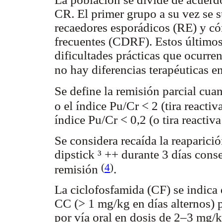
CR. El primer grupo a su vez se 
recaedores esporádicos (RE) y có
frecuentes (CDRF). Estos últimos
dificultades prácticas que ocurre
no hay diferencias terapéuticas 
Se define la remisión parcial cu
o el índice Pu/Cr < 2 (tira reacti
índice Pu/Cr < 0,2 (o tira reactiv
Se considera recaída la reaparici
dipstick ³ ++ durante 3 días con
(
4
)
remisión
.
La ciclofosfamida (CF) se indica
CC (> 1 mg/kg en días alternos) 
por vía oral en dosis de 2–3 mg/