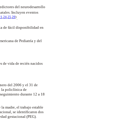
edictores del neurodesarrollo
natales. Incluyen eventos
21
,
24
,
25
,
29
)
.
a de fácil disponibilidad en
mericana de Pediatría y del
s de vida de recién nacidos
nero del 2006 y el 31 de
 la policlínica de
 seguimiento durante 12 a 18
la madre, el trabajo estable
cional, se identificaron dos
edad gestacional (PEG).