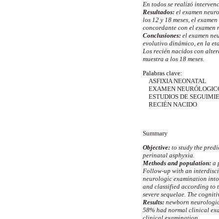
En todos se realizó interven
Resultados:
el examen neurol
los 12 y 18 meses, el examen
concordante con el examen 
Conclusiones:
el examen neu
evolutivo dinámico, en la et
Los recién nacidos con alter
muestra a los 18 meses.
Palabras clave:
ASFIXIA NEONATAL
EXAMEN NEURÓLOGIC
ESTUDIOS DE SEGUIMI
RECIÉN NACIDO
Summary
Objective:
to study the predi
perinatal asphyxia.
Methods and population:
a 
Follow-up with an interdisc
neurologic examination into 
and classified according to 
severe sequelae. The cogniti
Results:
newborn neurologic 
58% had normal clinical exa
clinical examination.