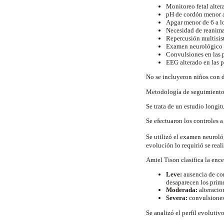
Monitoreo fetal alter
pH de cordón menor a
Apgar menor de 6 a l
Necesidad de reanima
Repercusión multisis
Examen neurológico 
Convulsiones en las 
EEG alterado en las p
No se incluyeron niños con d
Metodología de seguimient
Se trata de un estudio longi
Se efectuaron los controles a
Se utilizó el examen neuroló
evolución lo requirió se real
Amiel Tison clasifica la enc
Leve:
ausencia de con
desaparecen los primer
Moderada:
alteracion
Severa:
convulsiones
Se analizó el perfil evolutiv