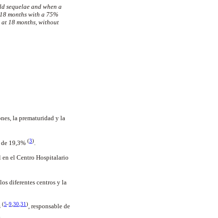
mild sequelae and when a
o 18 months with a 75%
s at 18 months, without
nes, la prematuridad y la
(
3
)
es de 19,3%
.
 en el Centro Hospitalario
los diferentes centros y la
(
5
-
9
,
30
,
31
)
s
, responsable de
.