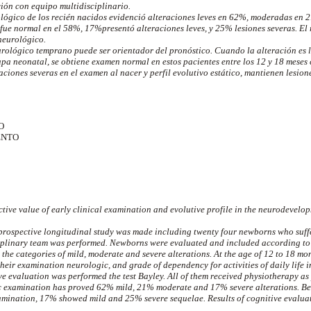
ción con equipo multidisciplinario.
ógico de los recién nacidos evidenció alteraciones leves en 62%, moderadas en 2
 fue normal en el 58%, 17%presentó alteraciones leves, y 25% lesiones severas. El
neurológico.
rológico temprano puede ser orientador del pronóstico. Cuando la alteración es le
apa neonatal, se obtiene examen normal en estos pacientes entre los 12 y 18 meses
aciones severas en el examen al nacer y perfil evolutivo estático, mantienen lesion
O
ENTO
ctive value of early clinical examination and evolutive profile in the neurodevel
prospective longitudinal study was made including twenty four newborns who suff
iplinary team was performed. Newborns were evaluated and included according to A
the categories of mild, moderate and severe alterations. At the age of 12 to 18 mo
their examination neurologic, and grade of dependency for activities of daily life i
ve evaluation was performed the test Bayley. All of them received physiotherapy as p
examination has proved 62% mild, 21% moderate and 17% severe alterations. Be
mination, 17% showed mild and 25% severe sequelae. Results of cognitive evaluat