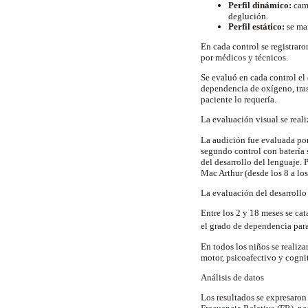
Perfil dinámico:
camb
deglución.
Perfil estático:
se man
En cada control se registrar
por médicos y técnicos.
Se evaluó en cada control el 
dependencia de oxígeno, tras
paciente lo requería.
La evaluación visual se real
La audición fue evaluada por
segundo control con batería s
del desarrollo del lenguaje.
Mac Arthur (desde los 8 a los
La evaluación del desarrollo 
Entre los 2 y 18 meses se ca
el grado de dependencia para
En todos los niños se realiza
motor, psicoafectivo y cogni
Análisis de datos
Los resultados se expresaron