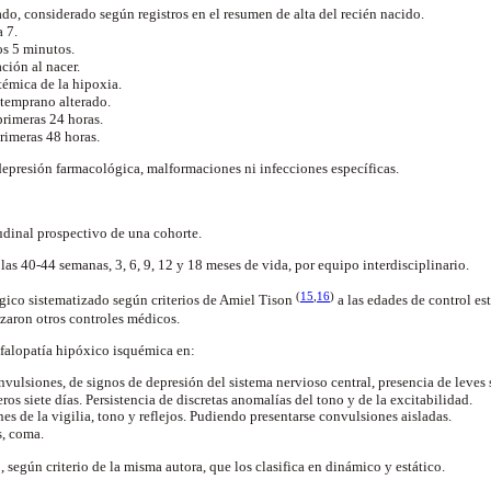
ado, considerado según registros en el resumen de alta del recién nacido.
 7.
os 5 minutos.
ción al nacer.
témica de la hipoxia.
temprano alterado.
primeras 24 horas.
rimeras 48 horas.
epresión farmacológica, malformaciones ni infecciones específicas.
o
tudinal prospectivo de una cohorte.
 las 40-44 semanas, 3, 6, 9, 12 y 18 meses de vida, por equipo interdisciplinario.
(
15
,
16
)
gico sistematizado según criterios de Amiel Tison
a las edades de control es
izaron otros controles médicos.
efalopatía hipóxico isquémica en:
vulsiones, de signos de depresión del sistema nervioso central, presencia de leves 
os siete días. Persistencia de discretas anomalías del tono y de la excitabilidad.
es de la vigilia, tono y reflejos. Pudiendo presentarse convulsiones aisladas.
, coma.
o, según criterio de la misma autora, que los clasifica en dinámico y estático.