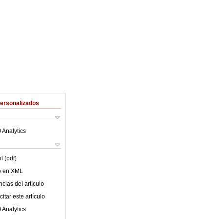
Personalizados
 Analytics
l (pdf)
lo en XML
cias del artículo
itar este artículo
 Analytics