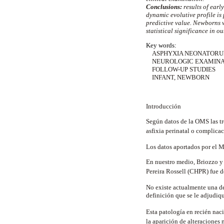
Conclusions:
results of earl
dynamic evolutive profile is
predictive value. Newborns wi
statistical significance in o
Key words:
ASPHYXIA NEONATOR
NEUROLOGIC EXAMINA
FOLLOW-UP STUDIES
INFANT, NEWBORN
Introducción
Según datos de la OMS las tr
asfixia perinatal o complica
Los datos aportados por el M
En nuestro medio, Briozzo y 
Pereira Rossell (CHPR) fue 
No existe actualmente una de
definición que se le adjudiq
Esta patología en recién nac
la aparición de alteraciones 