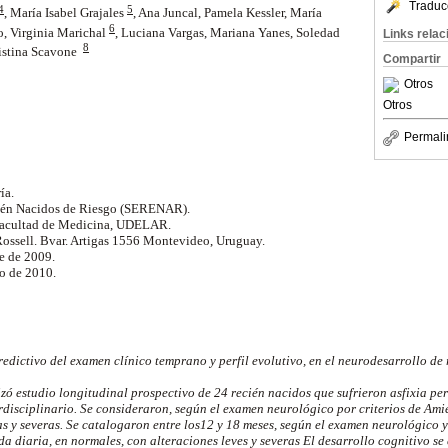
Traduc
4
5
,
María Isabel Grajales
,
Ana Juncal, Pamela Kessler, María
6
, Virginia Marichal
, Luciana Vargas,
Mariana Yanes, Soledad
Links rela
8
istina Scavone
Compartir
Otros
Otros
Permali
ía.
ién Nacidos de Riesgo (SERENAR).
 Facultad de Medicina, UDELAR.
Rossell. Bvar. Artigas 1556 Montevideo, Uruguay.
e de 2009.
o de 2010.
redictivo del examen clínico temprano y perfil evolutivo, en el neurodesarrollo de
izó estudio longitudinal prospectivo de 24 recién nacidos que sufrieron asfixia per
disciplinario. Se consideraron, según el examen neurológico por criterios de Amie
as y severas. Se catalogaron entre los12 y 18 meses, según el examen neurológico 
da diaria, en normales, con alteraciones leves y severas El desarrollo cognitivo se 