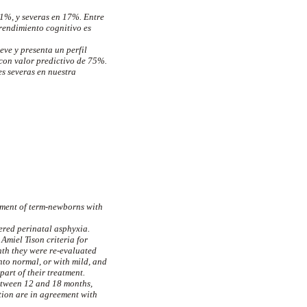
1%, y severas en 17%. Entre
 rendimiento cognitivo es
ve y presenta un perfil
 con valor predictivo de 75%.
es severas en nuestra
opment of term-newborns with
ered perinatal asphyxia.
miel Tison criteria for
nth they were re-evaluated
nto normal, or with mild, and
art of their treatment.
tween 12 and 18 months,
ion are in agreement with