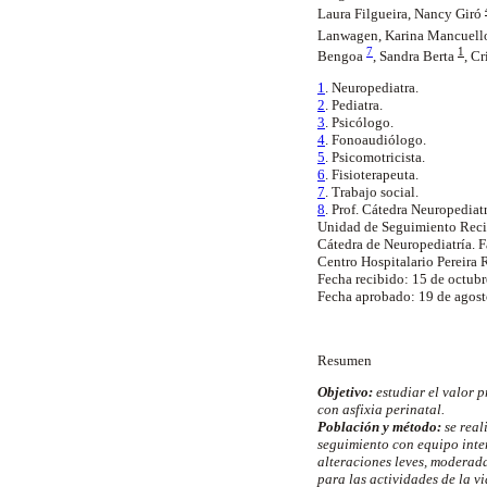
Laura Filgueira, Nancy Giró
Lanwagen, Karina Mancuello
7
1
Bengoa
, Sandra Berta
,
Cr
1
. Neuropediatra.
2
. Pediatra.
3
. Psicólogo.
4
. Fonoaudiólogo.
5
. Psicomotricista.
6
. Fisioterapeuta.
7
. Trabajo social.
8
. Prof. Cátedra Neuropediatr
Unidad de Seguimiento Rec
Cátedra de Neuropediatría.
Centro Hospitalario Pereira 
Fecha recibido: 15 de octubr
Fecha aprobado: 19 de agost
Resumen
Objetivo:
estudiar el valor p
con asfixia perinatal.
Población y método:
se real
seguimiento con equipo inter
alteraciones leves, moderad
para las actividades de la vi