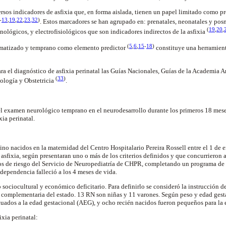
ersos indicadores de asfixia que, en forma aislada, tienen un papel limitado como pr
-
13
,
19
,
22
,
23
,
32
)
. Estos marcadores se han agrupado en: prenatales, neonatales y pos
(
19
,
20
,
nológicos, y electrofisiológicos que son indicadores indirectos de la asfixia
(
5
,
6
,
15
-
18
)
ematizado y temprano como elemento predictor
constituye una herramient
ara el diagnóstico de asfixia perinatal las Guías Nacionales, Guías de la Academia A
(
33
)
ología y Obstetricia
.
del examen neurológico temprano en el neurodesarrollo durante los primeros 18 mese
xia perinatal.
no nacidos en la maternidad del Centro Hospitalario Pereira Rossell entre el 1 de e
asfixia, según presentaran uno o más de los criterios definidos y que concurrieron a
os de riesgo del Servicio de Neuropediatría de CHPR, completando un programa de
ependencia falleció a los 4 meses de vida.
ociocultural y económico deficitario. Para definirlo se consideró la instrucción de 
 complementaria del estado. 13 RN son niñas y 11 varones. Según peso y edad gesta
uados a la edad gestacional (AEG), y ocho recién nacidos fueron pequeños para la 
ixia perinatal: