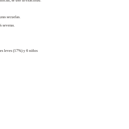
icial, se usó la exactitud.
uras secuelas.
% severas.
nes leves (17%) y 6 niños