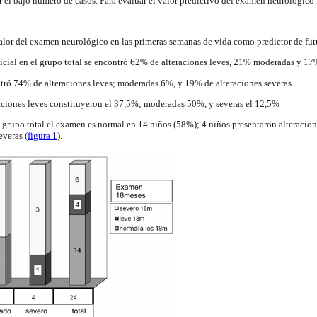
 el bajo número de casos. Para evaluar el valor predictivo del examen neurológico in
valor del examen neurológico en las primeras semanas de vida como predictor de fut
cial en el grupo total se encontró 62% de alteraciones leves, 21% moderadas y 17
tró 74% de alteraciones leves; moderadas 6%, y 19% de alteraciones severas.
aciones leves constituyeron el 37,5%; moderadas 50%, y severas el 12,5%
l grupo total el examen es normal en 14 niños (58%); 4 niños presentaron alteracio
everas (
figura 1
).