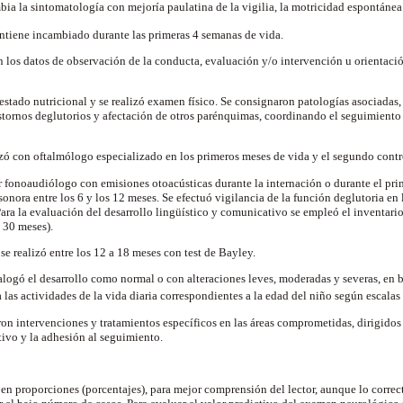
ia la sintomatología con mejoría paulatina de la vigilia, la motricidad espontánea 
tiene incambiado durante las primeras 4 semanas de vida.
on los datos de observación de la conducta, evaluación y/o intervención u orientaci
estado nutricional y se realizó examen físico. Se consignaron patologías asociadas, s
tornos deglutorios y afectación de otros parénquimas, coordinando el seguimiento 
izó con oftalmólogo especializado en los primeros meses de vida y el segundo contr
 fonoaudiólogo con emisiones otoacústicas durante la internación o durante el prim
onora entre los 6 y los 12 meses. Se efectuó vigilancia de la función deglutoria en
 Para la evaluación del desarrollo lingüístico y comunicativo se empleó el inventari
 30 meses).
se realizó entre los 12 a 18 meses con test de Bayley.
talogó el desarrollo como normal o con alteraciones leves, moderadas y severas, en
 las actividades de la vida diaria correspondientes a la edad del niño según escal
ron intervenciones y tratamientos específicos en las áreas comprometidas, dirigidos 
tivo y la adhesión al seguimiento.
 en proporciones (porcentajes), para mejor comprensión del lector, aunque lo correct