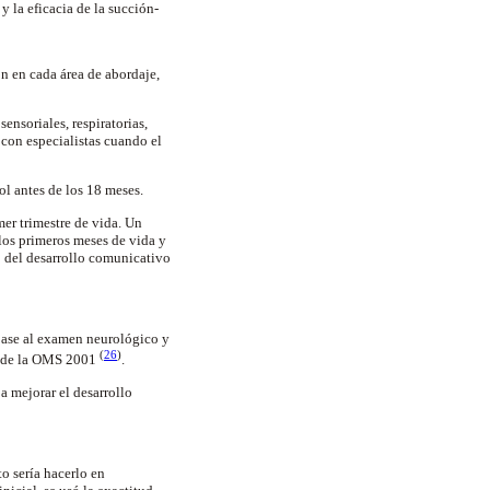
y la eficacia de la succión-
ón en cada área de abordaje,
ensoriales, respiratorias,
con especialistas cuando el
ol antes de los 18 meses.
er trimestre de vida. Un
 los primeros meses de vida y
o del desarrollo comunicativo
 base al examen neurológico y
(
26
)
as de la OMS 2001
.
a mejorar el desarrollo
o sería hacerlo en