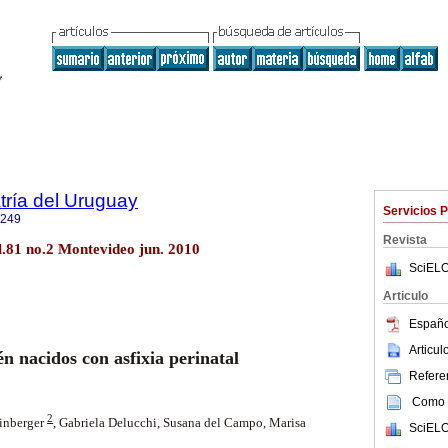
tría del Uruguay
Servicios 
1249
Revista
l.81 no.2 Montevideo jun. 2010
SciELO
Articulo
Españo
Articu
n nacidos con asfixia perinatal
Referen
Como c
2
inberger
, Gabriela Delucchi,
Susana del Campo, Marisa
SciELO