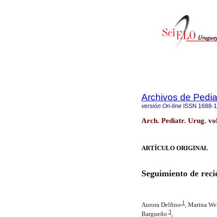
Archivos de Pedia
versión On-line
ISSN
1688-
Arch. Pediatr. Urug. vo
ARTÍCULO ORIGINAL
Seguimiento de recié
1
Aurora Delfino
,
Marina We
3
Bargueño
,