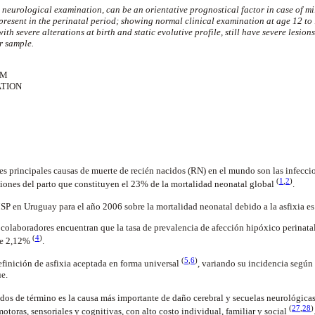
y neurological examination, can be an orientative prognostical factor in case of 
 present in the perinatal period; showing normal clinical examination at age 12 t
th severe alterations at birth and static evolutive profile, still have severe lesion
ur sample.
UM
TION
es principales causas de muerte de recién nacidos (RN) en el mundo son las infeccio
(
1
,
2
)
ciones del parto que constituyen el 23% de la mortalidad neonatal global
.
SP en Uruguay para el año 2006 sobre la mortalidad neonatal debido a la asfixia 
colaboradores encuentran que la tasa de prevalencia de afección hipóxico perinatal
(
4
)
de 2,12%
.
(
5
,
6
)
finición de asfixia aceptada en forma universal
, variando su incidencia según 
ue.
idos de término es la causa más importante de daño cerebral y secuelas neurológica
(
27
,
28
)
motoras, sensoriales y cognitivas, con alto costo individual, familiar y social