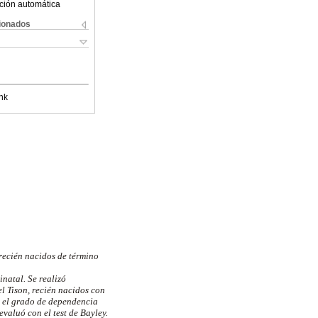
ción automática
cionados
nk
 recién nacidos de término
inatal. Se realizó
l Tison, recién nacidos con
y el grado de dependencia
evaluó con el test de Bayley.