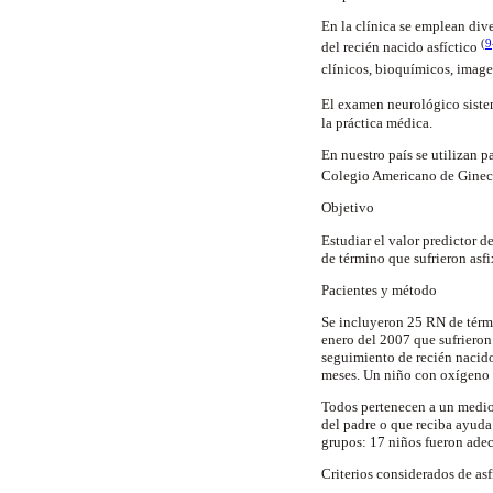
En la clínica se emplean div
(
9
del recién nacido asfíctico
clínicos, bioquímicos, image
El examen neurológico sist
la práctica médica.
En nuestro país se utilizan p
Colegio Americano de Ginec
Objetivo
Estudiar el valor predictor 
de término que sufrieron asfi
Pacientes y método
Se incluyeron 25 RN de térmi
enero del 2007 que sufrieron 
seguimiento de recién nacid
meses. Un niño con oxígeno d
Todos pertenecen a un medio s
del padre o que reciba ayuda
grupos: 17 niños fueron adec
Criterios considerados de asf