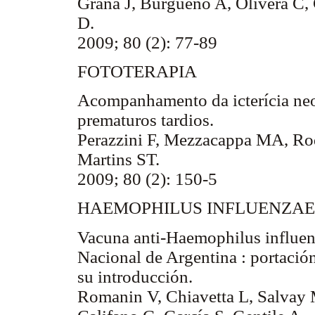
Graña J, Burgueño A, Olivera C,
D.
2009; 80 (2): 77-89
FOTOTERAPIA
Acompanhamento da icterícia neo
prematuros tardios.
Perazzini F, Mezzacappa MA, Rod
Martins ST.
2009; 80 (2): 150-5
HAEMOPHILUS INFLUENZAE 
Vacuna anti-Haemophilus influenz
Nacional de Argentina : portació
su introducción.
Romanin V, Chiavetta L, Salvay 