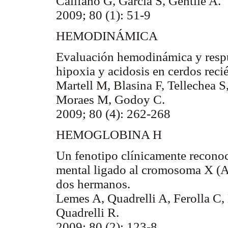
Califano G, García S, Gentile A.
2009; 80 (1): 51-9
HEMODINÁMICA
Evaluación hemodinámica y respue
hipoxia y acidosis en cerdos reci
Martell M, Blasina F, Tellechea S
Moraes M, Godoy C.
2009; 80 (4): 262-268
HEMOGLOBINA H
Un fenotipo clínicamente reconoci
mental ligado al cromosoma X (AT
dos hermanos.
Lemes A, Quadrelli A, Ferolla C,
Quadrelli R.
2009; 80 (2): 123-8