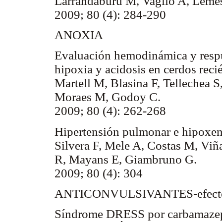
Larrandaburu M, Vaglio A, Lemes 
2009; 80 (4): 284-290
ANOXIA
Evaluación hemodinámica y respue
hipoxia y acidosis en cerdos reci
Martell M, Blasina F, Tellechea S
Moraes M, Godoy C.
2009; 80 (4): 262-268
Hipertensión pulmonar e hipoxem
Silvera F, Mele A, Costas M, Vi
R, Mayans E, Giambruno G.
2009; 80 (4): 304
ANTICONVULSIVANTES-efectos
Síndrome DRESS por carbamazep