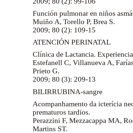
2009; 80 (2): 99-106
Función pulmonar en niños asmát
Muiño A, Torello P, Brea S.
2009; 80 (2): 109-15
ATENCIÓN PERINATAL
Clínica de Lactancia. Experiencia
Estefanell C, Villanueva A, Faría
Prieto G.
2009; 80 (3): 209-13
BILIRRUBINA-sangre
Acompanhamento da icterícia neo
prematuros tardios.
Perazzini F, Mezzacappa MA, Rod
Martins ST.