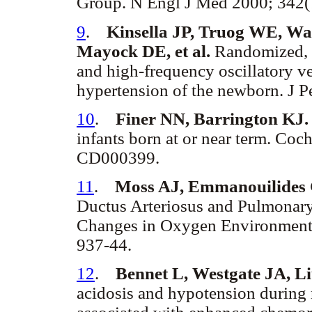
Group. N Engl J Med 2000; 342(
9
.
Kinsella JP, Truog WE, Wa
Mayock DE, et al.
Randomized, mu
and high-frequency oscillatory ve
hypertension of the newborn. J Pe
10
.
Finer NN, Barrington KJ
infants born at or near term. Co
CD000399.
11
.
Moss AJ, Emmanouilides
Ductus Arteriosus and Pulmonary 
Changes in Oxygen Environment i
937-44.
12
.
Bennet L, Westgate JA, L
acidosis and hypotension during 