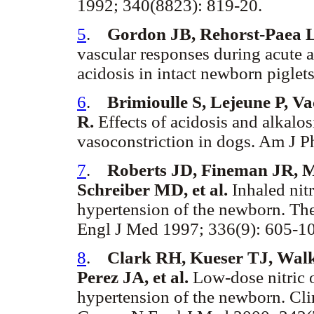
1992; 340(8823): 819-20.
5
.
Gordon JB, Rehorst-Paea 
vascular responses during acute a
acidosis in intact newborn piglet
6
.
Brimioulle S, Lejeune P, V
R.
Effects of acidosis and alkal
vasoconstriction in dogs. Am J P
7
.
Roberts JD, Fineman JR, M
Schreiber MD, et al.
Inhaled nit
hypertension of the newborn. Th
Engl J Med 1997; 336(9): 605-10
8
.
Clark RH, Kueser TJ, Wa
Perez JA, et al.
Low-dose nitric o
hypertension of the newborn. Cli