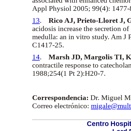
associated with enhanced chemoref
Appl Physiol 2005; 99(4): 1477-
13
.
Rico AJ, Prieto-Lloret J,
acidosis increase the secretion of
medulla: an in vitro study. Am J 
C1417-25.
14
.
Marsh JD, Margolis TI, 
contractile response to catechola
1988;254(1 Pt 2):H20-7.
Correspondencia:
Dr. Miguel Ma
Correo electrónico:
migale@mult
Centro Hospit