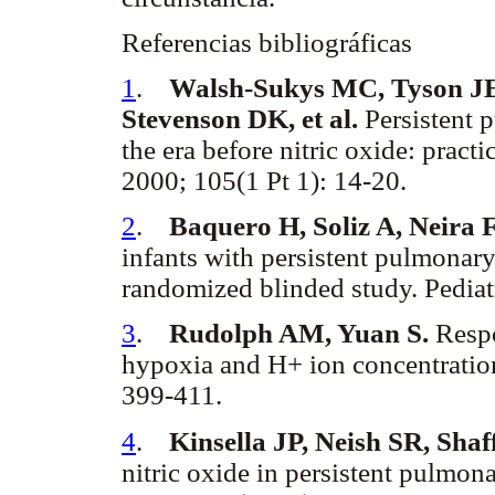
Referencias bibliográficas
1
.
Walsh-Sukys MC, Tyson JE
Stevenson DK, et al.
Persistent 
the era before nitric oxide: pract
2000; 105(1 Pt 1): 14-20.
2
.
Baquero H, Soliz A, Neira 
infants with persistent pulmonary
randomized blinded study. Pediat
3
.
Rudolph AM, Yuan S.
Respo
hypoxia and H+ ion concentration
399-411.
4
.
Kinsella JP, Neish SR, Sha
nitric oxide in persistent pulmo