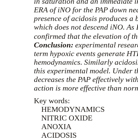
in saturation and an immediate i
ERA of iNO for the PAP down nea
presence of acidosis produces a b
which does not descend iNO. As 
confirmed that the elevation of t
Conclusion:
experimental resear
term hypoxic events generate HTP
hemodynamics. Similarly acidosis
this experimental model. Under t
decreases the PAP effectively wit
action is more effective than nor
Key words:
HEMODYNAMICS
NITRIC OXIDE
ANOXIA
ACIDOSIS