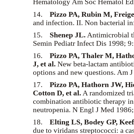
Hematology Am Soc Hematol Edu
14.
Pizzo PA, Rubin M, Freige
and infection. II. Non bacterial i
15.
Shenep JL.
Antimicrobial 
Semin Pediatr Infect Dis 1998; 9:
16.
Pizzo PA, Thaler M, Hath
J, et al.
New beta-lactam antibiot
options and new questions. Am J
17.
Pizzo PA, Hathorn JW, H
Cotton D, et al.
A randomized tri
combination antibiotic therapy in
neutropenia. N Engl J Med 1986;
18.
Elting LS, Bodey GP, Kee
due to viridans streptococci: a ca