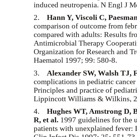
induced neutropenia. N Engl J M
2.
Hann Y, Viscoli C, Paesma
comparison of outcome from febri
compared with adults: Results fr
Antimicrobial Therapy Cooperat
Organization for Research and T
Haematol 1997; 99: 580-8.
3.
Alexander SW, Walsh TJ, F
complications in pediatric cancer
Principles and practice of pediatr
Lippincott Williams & Wilkins, 
4.
Hughes WT, Amstrong D, B
R, et al.
1997 guidelines for the u
patients with unexplained fever: 
Clin Infect Dis 1997; 25: 551-73.