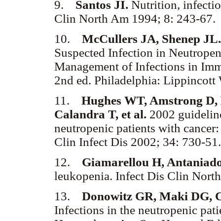
9.
Santos JI.
Nutrition, infect
Clin North Am 1994; 8: 243-67.
10.
McCullers JA, Shenep JL
Suspected Infection in Neutropeni
Management of Infections in Im
2nd ed. Philadelphia: Lippincott
11.
Hughes WT, Amstrong D, 
Calandra T, et al.
2002 guideline
neutropenic patients with cancer:
Clin Infect Dis 2002; 34: 730-51.
12.
Giamarellou H, Antaniad
leukopenia. Infect Dis Clin Nort
13.
Donowitz GR, Maki DG, C
Infections in the neutropenic pa