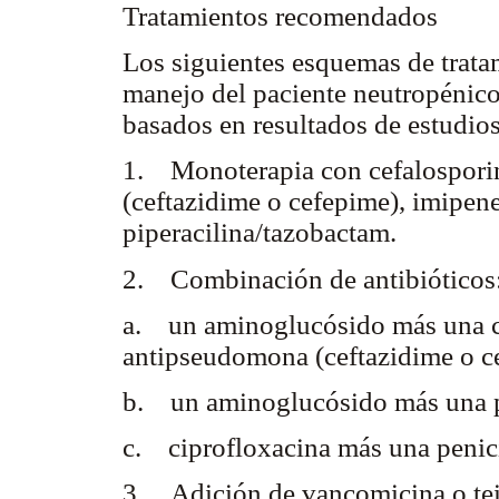
Tratamientos recomendados
Los siguientes esquemas de tratam
manejo del paciente neutropénico 
basados en resultados de estudio
1. Monoterapia con cefalospori
(ceftazidime o cefepime), imipen
piperacilina/tazobactam.
2. Combinación de antibióticos
a. un aminoglucósido más una c
antipseudomona (ceftazidime o c
b. un aminoglucósido más una p
c. ciprofloxacina más una penic
3. Adición de vancomicina o tei