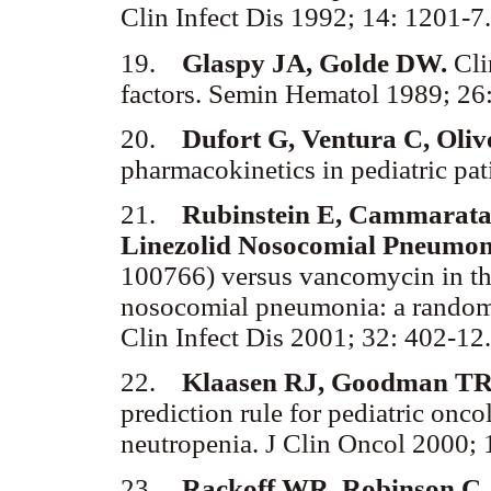
Clin Infect Dis 1992; 14: 1201-7.
19.
Glaspy JA, Golde DW.
Cli
factors. Semin Hematol 1989; 26:
20.
Dufort G, Ventura C, Oliv
pharmacokinetics in pediatric pati
21.
Rubinstein E, Cammarata
Linezolid Nosocomial Pneumon
100766) versus vancomycin in the
nosocomial pneumonia: a randomiz
Clin Infect Dis 2001; 32: 402-12.
22.
Klaasen RJ, Goodman TR,
prediction rule for pediatric onc
neutropenia. J Clin Oncol 2000; 
23.
Rackoff WR, Robinson C, 