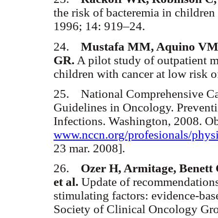
the risk of bacteremia in childre
1996; 14: 919–24.
24.
Mustafa MM, Aquino VM,
GR.
A pilot study of outpatient 
children with cancer at low risk 
25. National Comprehensive Can
Guidelines in Oncology. Prevent
Infections. Washington, 2008. Ob
www.nccn.org/profesionals/physi
23 mar. 2008].
26.
Ozer H, Armitage, Benett
et al.
Update of recommendations 
stimulating factors: evidence-bas
Society of Clinical Oncology Gro