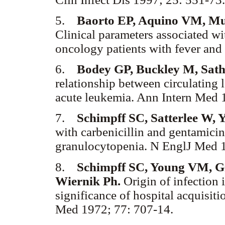
5.
Baorto EP, Aquino VM, M
Clinical parameters associated wi
oncology patients with fever and
6.
Bodey GP, Buckley M, Sathe
relationship between circulating 
acute leukemia. Ann Intern Med 
7.
Schimpff SC, Satterlee W, 
with carbenicillin and gentamicin 
granulocytopenia. N EnglJ Med 
8.
Schimpff SC, Young VM, 
Wiernik Ph.
Origin of infection
significance of hospital acquisit
Med 1972; 77: 707-14.