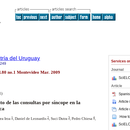
tría del Uruguay
Services 
1249
Journal
ol.80 no.1 Montevideo Mar. 2009
SciELO
Article
1)
Spanis
Article
to de las consultas por síncope en la
ca
Article
How to 
1
2
3
4
rea Iroa
,
Daniel de Leonardis
,
Suci Dutra
,
Pedro Chiesa
,
SciELO