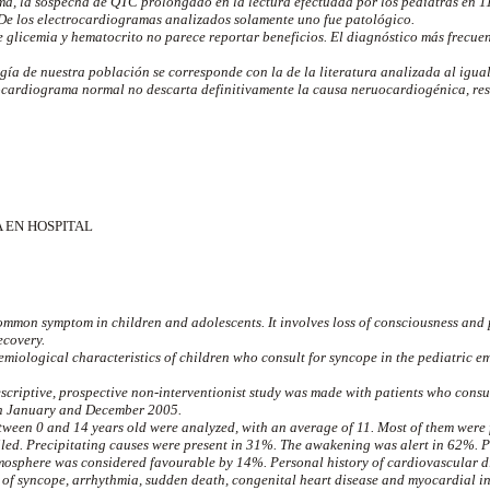
ma, la sospecha de QTC prolongado en la lectura efectuada por los pediatras en 1
 De los electrocardiogramas analizados solamente uno fue patológico.
e glicemia y hematocrito no parece reportar beneficios. El diagnóstico más frecue
ía de nuestra población se corresponde con la de la literatura analizada al igual
rocardiograma normal no descarta definitivamente la causa neruocardiogénica, re
 EN HOSPITAL
ommon symptom in children and adolescents. It involves loss of consciousness and 
ecovery.
miological characteristics of children who consult for syncope in the pediatric em
scriptive, prospective non-interventionist study was made with patients who consu
n January and December 2005.
tween 0 and 14 years old were analyzed, with an average of 11. Most of them wer
iled. Precipitating causes were present in 31%. The awakening was alert in 62%. P
mosphere was considered favourable by 14%. Personal history of cardiovascular di
y of syncope, arrhythmia, sudden death, congenital heart disease and myocardial i