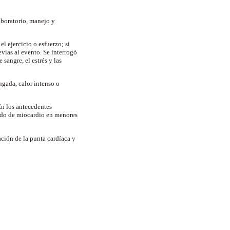
aboratorio, manejo y
el ejercicio o esfuerzo; si
evias al evento. Se interrogó
 sangre, el estrés y las
ngada, calor intenso o
En los antecedentes
gudo de miocardio en menores
ación de la punta cardíaca y