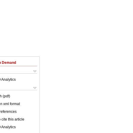
on Demand
 Analytics
h (pdf)
 in xml format
 references
cite this article
 Analytics