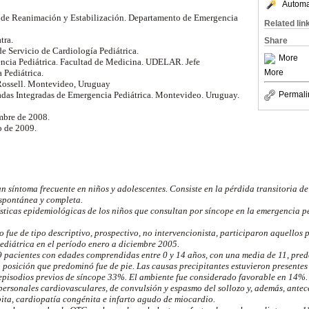
Automat
d de Reanimación y Estabilización. Departamento de Emergencia
Related lin
tra.
Share
de Servicio de Cardiología Pediátrica.
More
gencia Pediátrica. Facultad de Medicina. UDELAR. Jefe
More
Pediátrica.
 Rossell. Montevideo, Uruguay
nadas Integradas de Emergencia Pediátrica. Montevideo. Uruguay.
Permali
mbre de 2008.
o de 2009.
un síntoma frecuente en niños y adolescentes. Consiste en la pérdida transitoria de
spontánea y completa.
ticas epidemiológicas de los niños que consultan por síncope en la emergencia pe
o fue de tipo descriptivo, prospectivo, no intervencionista, participaron aquellos
ediátrica en el período enero a diciembre 2005.
9 pacientes con edades comprendidas entre 0 y 14 años, con una media de 11, pre
posición que predominó fue de pie. Las causas precipitantes estuvieron presentes
episodios previos de síncope 33%. El ambiente fue considerado favorable en 14%.
ersonales cardiovasculares, de convulsión y espasmo del sollozo y, además, antec
bita, cardiopatía congénita e infarto agudo de miocardio.