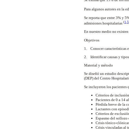
Para algunos autores en la e
Se reporta que entre 3% y 5%
(
1
,
5
admisiones hospitalarias
En nuestro medio no existen 
Objetivos
1. Conocer características e
2. Identificar causas y tipos
Material y método
Se diseñó un estudio descrip
(DEP) del Centro Hospitalari
Se incluyeron los pacientes 
Criterios de inclusió
Pacientes de 0 a 14 a
Pérdida breve de la 
Lactantes con episod
Criterios de exclusió
Espasmo del sollozo 
Crisis tónico-clónicas
Crisis vinculadas al t