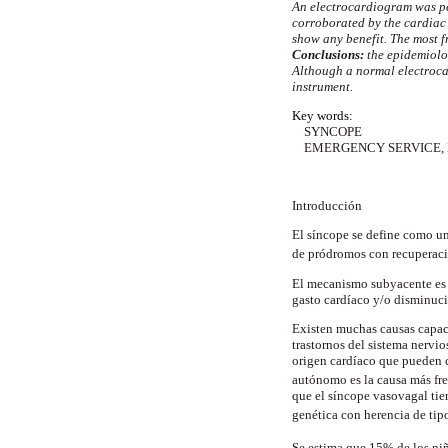
An electrocardiogram was pe
corroborated by the cardiac
show any benefit. The most 
Conclusions:
the epidemiolo
Although a normal electrocar
instrument.
Key words:
SYNCOPE
EMERGENCY SERVICE, 
Introducción
El síncope se define como una
de pródromos con recuperaci
El mecanismo subyacente es u
gasto cardíaco y/o disminució
Existen muchas causas capace
trastornos del sistema nervi
origen cardíaco que pueden c
autónomo es la causa más fre
que el síncope vasovagal tie
genética con herencia de tip
Se estima que 15% de los niñ