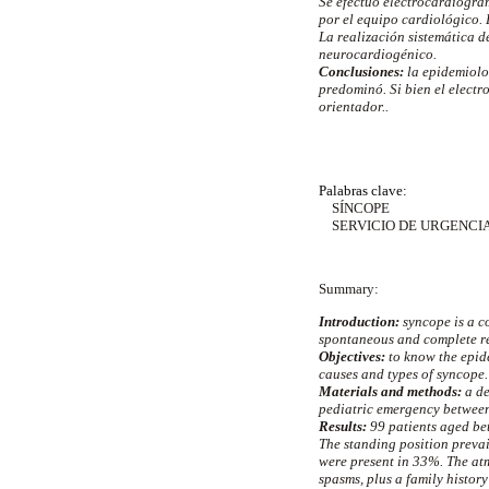
Se efectuó electrocardiogra
por el equipo cardiológico.
La realización sistemática d
neurocardiogénico.
Conclusiones:
la epidemiolog
predominó. Si bien el elect
orientador..
Palabras clave:
SÍNCOPE
SERVICIO DE URGENCIA
Summary:
Introduction:
syncope is a c
spontaneous and complete r
Objectives:
to know the epide
causes and types of syncope.
Materials and methods:
a de
pediatric emergency betwee
Results:
99 patients aged be
The standing position preva
were present in 33%. The at
spasms, plus a family histor