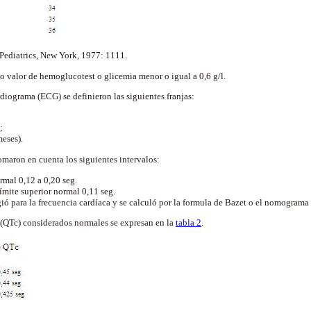
Pediatrics, New York, 1977: 1111.
 valor de hemoglucotest o glicemia menor o igual a 0,6 g/l.
ardiograma (ECG) se definieron las siguientes franjas:
;
eses).
tomaron en cuenta los siguientes intervalos:
rmal 0,12 a 0,20 seg.
ímite superior normal 0,11 seg.
gió para la frecuencia cardíaca y se calculó por la formula de Bazet o el nomograma
 (QTc) considerados normales se expresan en la
tabla 2
.