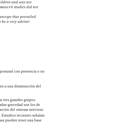
hildren and was not
atocrit studies did not
syncope that prevailed.
 be a very adviser
 postural con presencia o no
ben a una disminución del
ar tres grandes grupos:
rañar gravedad son los de
unción del sistema nervioso
. Estudios recientes señalan
mas pueden tener una base