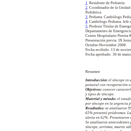
1
. Residente de Pediatría.
2
. Coordinador de la Unida
Pediátrica.
3
. Pediatra. Cardiólogo Pedia
4
. Cardiólogo Pediatra. Jefe 
5
. Profesor Titular de Emer
Departamento de Emergencia 
Centro Hospitalario Pereira
Presentación previa: IX Jor
Octubre-Noviembre 2008.
Fecha recibido: 13 de novie
Fecha aprobado: 30 de marz
Resumen
Introducción:
el síncope es 
postural con recuperación e
Objetivos:
conocer caracterís
y tipos de síncope.
Material y método:
el estudi
por síncope en la urgencia p
Resultados:
se analizaron 9
65% presentó pródromos. La 
alerta en 62%. Presentaron 
Se analizaron antecedentes p
síncope, arritmia, muerte sú