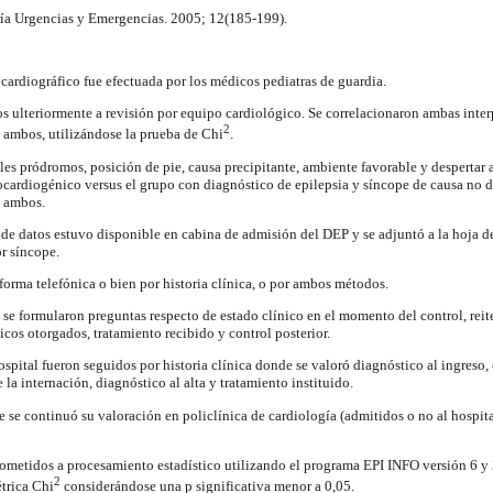
tría Urgencias y Emergencias. 2005; 12(185-199).
ocardiográfico fue efectuada por los médicos pediatras de guardia.
s ulteriormente a revisión por equipo cardiológico. Se correlacionaron ambas inter
2
e ambos, utilizándose la prueba de Chi
.
les pródromos, posición de pie, causa precipitante, ambiente favorable y despertar 
cardiogénico versus el grupo con diagnóstico de epilepsia y síncope de causa no d
e ambos.
 de datos estuvo disponible en cabina de admisión del DEP y se adjuntó a la hoja de
r síncope.
forma telefónica o bien por historia clínica, o por ambos métodos.
 se formularon preguntas respecto de estado clínico en el momento del control, reit
icos otorgados, tratamiento recibido y control posterior.
spital fueron seguidos por historia clínica donde se valoró diagnóstico al ingreso, 
 la internación, diagnóstico al alta y tratamiento instituido.
e se continuó su valoración en policlínica de cardiología (admitidos o no al hospit
ometidos a procesamiento estadístico utilizando el programa EPI INFO versión 6 y 3.
2
trica Chi
considerándose una p significativa menor a 0,05.