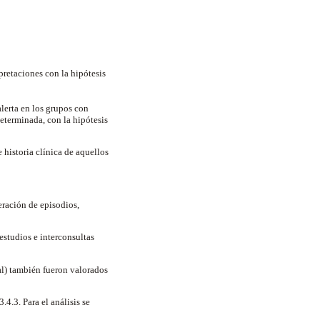
pretaciones con la hipótesis
alerta en los grupos con
eterminada, con la hipótesis
 historia clínica de aquellos
eración de episodios,
estudios e interconsultas
al) también fueron valorados
4.3. Para el análisis se