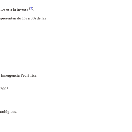
(
2
)
tos es a la inversa
.
representan de 1% a 3% de las
e Emergencia Pediátrica
 2005.
atológicos.