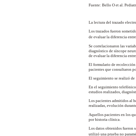
Fuente: Bello O et al. Pedia
La lectura del trazado electr
Los trazados fueron sometido
de evaluar la diferencia entr
Se correlacionaron las variab
diagnóstico de síncope neuro
de evaluar la diferencia entr
El formulario de recolección
pacientes que consultaron po
El seguimiento se realizó de 
En el seguimiento telefónico
estudios realizados, diagnóst
Los pacientes admitidos al ho
realizadas, evolución durante
Aquellos pacientes en los qu
por historia clínica.
Los datos obtenidos fueron s
utilizó una prueba no paramé