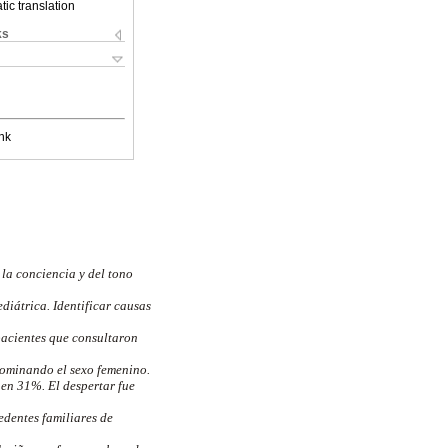
ic translation
ks
nk
 la conciencia y del tono
diátrica. Identificar causas
 pacientes que consultaron
dominando el sexo femenino.
 en 31%. El despertar fue
edentes familiares de