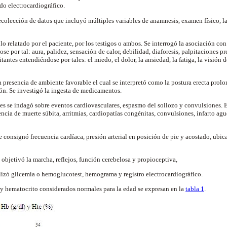
do electrocardiográfico.
ecolección de datos que incluyó múltiples variables de anamnesis, examen físico, l
lo relatado por el paciente, por los testigos o ambos. Se interrogó la asociación con 
 por tal: aura, palidez, sensación de calor, debilidad, diaforesis, palpitaciones pr
tantes entendiéndose por tales: el miedo, el dolor, la ansiedad, la fatiga, la visión de
 presencia de ambiente favorable el cual se interpretó como la postura erecta prolo
ón. Se investigó la ingesta de medicamentos.
es se indagó sobre eventos cardiovasculares, espasmo del sollozo y convulsiones. 
rencia de muerte súbita, arritmias, cardiopatías congénitas, convulsiones, infarto a
 consignó frecuencia cardíaca, presión arterial en posición de pie y acostado, ubic
objetivó la marcha, reflejos, función cerebelosa y propioceptiva,
alizó glicemia o hemoglucotest, hemograma y registro electrocardiográfico.
y hematocrito considerados normales para la edad se expresan en la
tabla 1
.