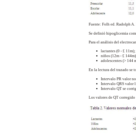
Fuente: Folh ed. Radolph A. 
Se definió hipoglicemia como
Para el análisis del electroc
lactantes (0 -
£
11m);
niños (12m -
£
144m)
adolescentes (> 144 m
En la lectura del trazado se 
Intervalo PR valor no
Intervalo QRS valor l
Intervalo QT se corri
Los valores de QT corregido