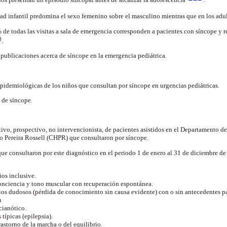
dad infantil predomina el sexo femenino sobre el masculino mientras que en los adul
 de todas las visitas a sala de emergencia corresponden a pacientes con síncope y 
)
.
publicaciones acerca de síncope en la emergencia pediátrica.
pidemiológicas de los niños que consultan por síncope en urgencias pediátricas.
 de síncope.
tivo, prospectivo, no intervencionista, de pacientes asistidos en el Departamento d
o Pereira Rossell (CHPR) que consultaron por síncope.
que consultaron por este diagnóstico en el periodo 1 de enero al 31 de diciembre de
n
ños inclusive.
conciencia y tono muscular con recuperación espontánea.
ios dudosos (pérdida de conocimiento sin causa evidente) con o sin antecedentes p
n
cianótico.
 típicas (epilepsia).
rastorno de la marcha o del equilibrio.