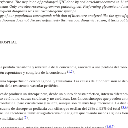
rformed. The suspicion of prolonged QTC done by pediatricians occurred in 11 c
 team. Only one electrocardiogram was pathological. Performing glycemia and hem
frequent diagnosis was neurocardiogenic syncope.
gy of our population corresponds with that of literature analyzed like the type of 
diogram does not discard definitively the neurocardiogenic reason, it turns out to
HOSPITAL
 pérdida transitoria y reversible de la conciencia, asociada a una pérdida del tono
(
1
,
2
)
ón espontánea y completa de la conciencia
.
na hipoperfusión cerebral global y transitoria. Las causas de hipoperfusión se de
n de la resistencia vascular periférica.
s de producir un síncope pero, desde un punto de vista práctico, interesa diferenci
oso autónomo, causas cardíacas y no cardíacas. Los únicos síncopes que pueden ent
onducir al paro circulatorio y muerte, aunque son de muy baja frecuencia. La disf
(
3
,
4
)
cuente de síncope en pediatría con cifras que oscilan del 23% al 93% del total
ne una incidencia familiar significativa que sugiere que cuando menos algunas for
(
5
)
o multifactorial
.
(
4
,
6
,7
)
os presentan un episodio sincopal antes de alcanzar la adolescencia
.