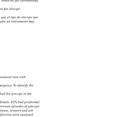
1 niños no fue corroborada
nte fue síncope
 que el tipo de síncope que
sulta un instrumento muy
postural tone with
ergency. To identify the
lted for syncope in the
e female. 65% had prodromal.
revious episodes of syncope
sease, seizures and sob
nfarction were analyzed.