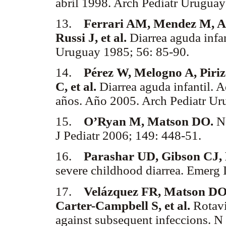
abril 1998. Arch Pediatr Uruguay
13.
Ferrari AM, Mendez M, Al
Russi J, et al.
Diarrea aguda infan
Uruguay 1985; 56: 85-90.
14.
Pérez W, Melogno A, Piriz
C, et al.
Diarrea aguda infantil. A
años. Año 2005. Arch Pediatr Uru
15.
O’Ryan M, Matson DO.
Ne
J Pediatr 2006; 149: 448-51.
16.
Parashar UD, Gibson CJ, B
severe childhood diarrea. Emerg 
17.
Velázquez FR, Matson DO
Carter-Campbell S, et al.
Rotavir
against subsequent infeccions. 