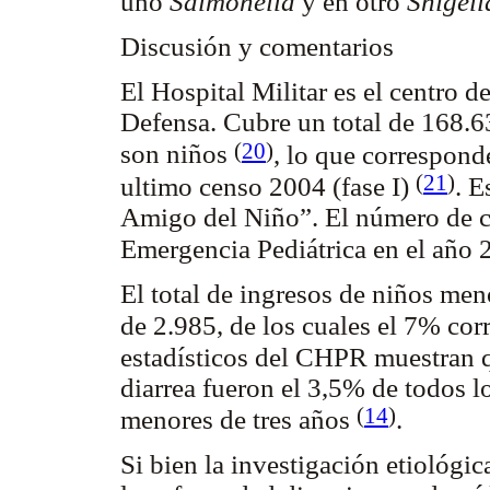
uno
Salmonella
y en otro
Shigell
Discusión y comentarios
El Hospital Militar es el centro de
Defensa. Cubre un total de 168.6
(
20
)
son niños
, lo que correspond
(
21
)
ultimo censo 2004 (fase I)
. 
Amigo del Niño”. El número de c
Emergencia Pediátrica en el año
El total de ingresos de niños men
de 2.985, de los cuales el 7% co
estadísticos del CHPR muestran q
diarrea fueron el 3,5% de todos l
(
14
)
menores de tres años
.
Si bien la investigación etiológi