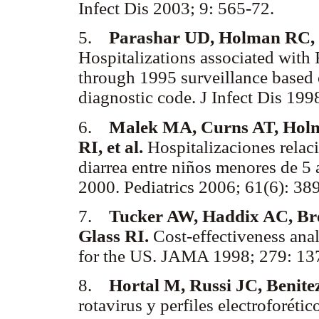
Infect Dis 2003; 9: 565-72.
5.
Parashar UD, Holman RC, C
Hospitalizations associated with
through 1995 surveillance based
diagnostic code. J Infect Dis 199
6.
Malek MA, Curns AT, Holma
RI, et al.
Hospitalizaciones relac
diarrea entre niños menores de 5
2000. Pediatrics 2006; 61(6): 38
7.
Tucker AW, Haddix AC, Br
Glass RI.
Cost-effectiveness anal
for the US. JAMA 1998; 279: 13
8.
Hortal M, Russi JC, Benit
rotavirus y perfiles electroforéti