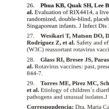
26.
Phua KB, Quak SH, Lee B
al.
Evaluation of RIX4414, a live,
randomized, double-blind, placeb
Singaporean infants. J Infect Dis
27.
Wesikari T, Matson DO, 
Rodríguez Z, et al.
Safety and ef
(W3C) reassortant rotavirus vac
28.
Glass RI, Bresee JS, Paras
al.
Rotavirus vaccines: past, pres
844-7.
29.
Torres ME, Pirez MC, Sche
et al.
Etiology of children´s diar
pathogens and unusual isolates.J
Correspondencia:
Dra. Maria Ca