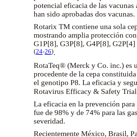
potencial eficacia de las vacuna
han sido aprobadas dos vacunas.
Rotarix TM contiene una sola ce
mostrando amplia protección cont
G1P[8], G3P[8], G4P[8], G2P[4] 
(
24
-
26
)
.
RotaTeq® (Merck y Co. inc.) es 
procedente de la cepa constituida
el genotipo P8. La eficacia y seg
Rotavirus Efficacy & Safety Tria
La eficacia en la prevención para
fue de 98% y de 74% para las gas
severidad.
Recientemente México, Brasil, P