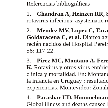
Referencias bibliográficas
1.
Chandran A, Heinzen RR, 
rotavirus infecions: asystematic 
2.
Mendez MV, Lopez C, Tara
Goldaracena C, et al.
Diarrea agu
recién nacidos del Hospital Pere
58: 117-22.
3.
Pirez MC, Montano A, Ferr
K.
Rotavirus y otros virus entéric
clínica y mortalidad. En: Montan
la infancia en Uruguay : resultad
experiencias. Montevideo: Zonal
4.
Parashar UD, Hummelman E
Global illness and deaths caused 