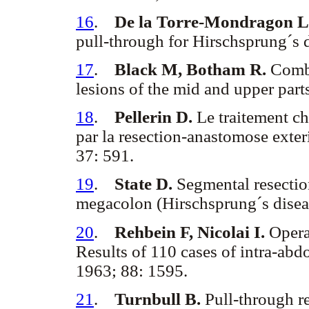
16
.
De la Torre-Mondragon L,
pull-through for Hirschsprung´s d
17
.
Black M, Botham R.
Combi
lesions of the mid and upper part
18
.
Pellerin D.
Le traitement ch
par la resection-anastomose exteri
37: 591.
19
.
State D.
Segmental resection
megacolon (Hirschsprung´s disea
20
.
Rehbein F, Nicolai I.
Operat
Results of 110 cases of intra-ab
1963; 88: 1595.
21
.
Turnbull B.
Pull-through re