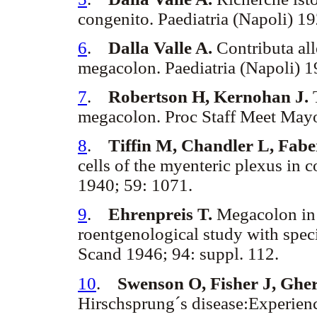
congenito. Paediatria (Napoli) 19
6
.
Dalla Valle A.
Contributa all
megacolon. Paediatria (Napoli) 1
7
.
Robertson H, Kernohan J.
megacolon. Proc Staff Meet Mayo
8
.
Tiffin M, Chandler L, Fab
cells of the myenteric plexus in
1940; 59: 1071.
9
.
Ehrenpreis T.
Megacolon in 
roentgenological study with speci
Scand 1946; 94: suppl. 112.
10
.
Swenson O, Fisher J, Ghe
Hirschsprung´s disease:Experien