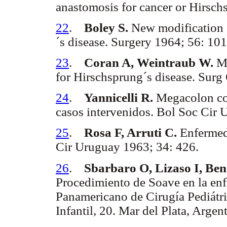
anastomosis for cancer or Hirsch
22
.
Boley S.
New modification o
´s disease. Surgery 1964; 56: 101
23
.
Coran A, Weintraub W.
Mo
for Hirschsprung´s disease. Surg
24
.
Yannicelli R.
Megacolon con
casos intervenidos. Bol Soc Cir 
25
.
Rosa F, Arruti C.
Enfermeda
Cir Uruguay 1963; 34: 426.
26
.
Sbarbaro O, Lizaso I, Bene
Procedimiento de Soave en la en
Panamericano de Cirugía Pediátri
Infantil, 20. Mar del Plata, Argen