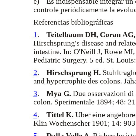
e) Es indispensable integrar un e
controle periódicamente la evoluc
Referencias bibliográficas
1
.
Teitelbaum DH, Coran AG,
Hirschsprung's disease and relat
intestine. In: O'Neill J, Rowe M
Pediatric Surgery. 5 ed. St. Loui
2
.
Hirschsprung H.
Stuhltragh
and hypertrophie des colons. Jah
3
.
Mya G.
Due osservazioni di d
colon. Sperimentale 1894; 48: 21
4
.
Tittel K.
Uber eine angebore
Klin Wochenscher 1901; 14: 903
5
.
Dalla Valle A.
Richerche ist