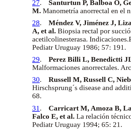
27
.
Santurtun P, Balboa O, Ge
M.
Manometría anorrectal en el n
28
.
Méndez V, Jiménez J, Liz
A, et al.
Biopsia rectal por succió
acetilcolinesterasa. Indicaciones
Pediatr Uruguay 1986; 57: 191.
29
.
Perez Billi L, Benedictti 
Malformaciones anorrectales. Arc
30
.
Russell M, Russell C, Nie
Hirschsprung´s disease and addit
68.
31
.
Carricart M, Amoza B, Latt
Falco E, et al.
La relación técnic
Pediatr Uruguay 1994; 65: 21.