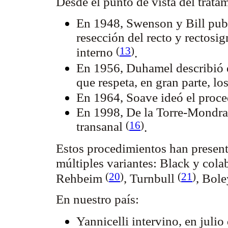
Desde el punto de vista del trata
En 1948, Swenson y Bill publ
resección del recto y rectosi
(
13
)
interno
.
En 1956, Duhamel describió el
que respeta, en gran parte, lo
En 1964, Soave ideó el proc
En 1998, De la Torre-Mondra
(
16
)
transanal
.
Estos procedimientos han present
múltiples variantes: Black y col
(
20
)
(
21
)
Rehbeim
, Turnbull
, Bol
En nuestro país:
Yannicelli intervino, en julio