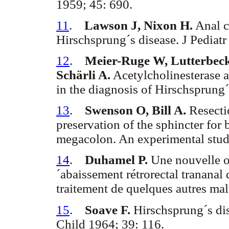
1959; 45: 690.
11
.
Lawson J, Nixon H.
Anal c
Hirschsprung´s disease. J Pediatr
12
.
Meier-Ruge W, Lutterbeck
Schärli A.
Acetylcholinesterase ac
in the diagnosis of Hirschsprung´
13
.
Swenson O, Bill A.
Resecti
preservation of the sphincter for
megacolon. An experimental stud
14
.
Duhamel P.
Une nouvelle o
´abaissement rétrorectal trananal
traitement de quelques autres ma
15
.
Soave F.
Hirschsprung´s dis
Child 1964; 39: 116.