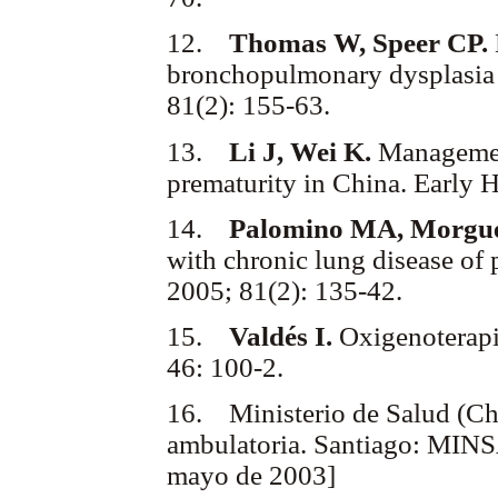
12.
Thomas W, Speer CP.
bronchopulmonary dysplasia
81(2): 155-63.
13.
Li J, Wei K.
Management
prematurity in China. Early 
14.
Palomino MA, Morgue
with chronic lung disease of
2005; 81(2): 135-42.
15.
Valdés I.
Oxigenoterapia
46: 100-2.
16. Ministerio de Salud (Ch
ambulatoria. Santiago: MIN
mayo de 2003]