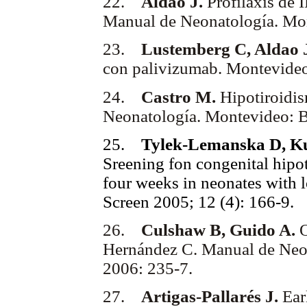
22.
Aldao J.
Profilaxis de 
Manual de Neonatología. Mon
23.
Lustemberg C, Aldao J
con palivizumab. Montevide
24.
Castro M.
Hipotiroidi
Neonatología. Montevideo: B
25.
Tylek-Lemanska D, Ku
Sreening fon congenital hipot
four weeks in neonates with 
Screen 2005; 12 (4): 166-9.
26.
Culshaw B, Guido A.
O
Hernández C. Manual de Neon
2006: 235-7.
27.
Artigas-Pallarés J.
Ear