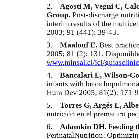
2.
Agosti M, Vegni C, Ca
Group.
Post-discharge nutrit
interim results of the multi
2003; 91 (441): 39-43.
3.
Maalouf E.
Best practic
2005; 81 (2): 131. Disponible
www.minsal.cl/ici/guiasclinic
4.
Bancalari E, Wilson-Cos
infants with bronchopulmonar
Hum Dev 2005; 81(2): 171-9
5.
Torres G, Argés L, Alb
nutrición en el prematuro pe
6.
Adamkin DH.
Feeding th
PerinatalNutrition: Optimiz