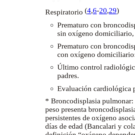
(
4
,
6
-
20
,
29
)
Respiratorio
Prematuro con broncodisp
sin oxígeno domiciliario,
Prematuro con broncodis
con oxígeno domiciliario
Último control radiológic
padres.
Evaluación cardiológica 
* Broncodisplasia pulmonar:
peso presenta broncodisplasi
persistentes de oxígeno asoc
días de edad (Bancalari y co
definición “oxígeno dependen