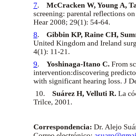
7
.
McCracken W, Young A, Tat
screening: parental reflections o
Hear 2008; 29(1): 54-64.
8
.
Gibbin KP, Raine CH, Sum
United Kingdom and Ireland surgi
4(1): 11-21.
9
.
Yoshinaga-Itano C.
From scr
intervention:discovering predicto
with significant hearing loss. J 
10.
Suárez H, Velluti R.
La cóc
Trilce, 2001.
Correspondencia:
Dr. Alejo Suá
Correo electrónico:
asuaro@gmai