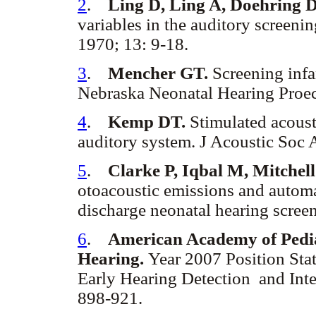
2
.
Ling D, Ling A, Doehring 
variables in the auditory screeni
1970; 13: 9-18.
3
.
Mencher GT.
Screening infa
Nebraska Neonatal Hearing Proe
4
.
Kemp DT.
Stimulated acoust
auditory system. J Acoustic Soc
5
.
Clarke P, Iqbal M, Mitchel
otoacoustic emissions and automa
discharge neonatal hearing scree
6
.
American Academy of Pedia
Hearing.
Year 2007 Position Sta
Early Hearing Detection and Inte
898-921.