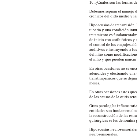
10. ¿Cuáles son las formas d
Debemos separar el manejo de
crónicos del oído medio y las
Hipoacusias de transmisión. 
tubaria y una condición inmu
tratamiento es fundamentalm
de inicio con antibióticos y
el control de los empujes al
auditivos e instruyendo a lo
del niño como modificaciones
el niño y que pueden marcar 
En otras ocasiones no se enc
adenoides y efectuando una 
transtimpánicos que se deja
meses.
En otras ocasiones éstos qued
de las causas de la otitis sero
Otras patologías inflamatoria
entidades son fundamentalmen
la reconstrucción de las est
quirúrgicas se les denomina
Hipoacusias neurosensoriales
neurosensoriales.