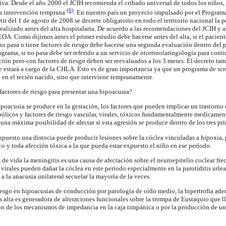
iva. Desde el año 2000 el JCIH recomienda el cribado universal de todos los niños, a
(
6
)
a intervención temprana
. En nuestro país un proyecto impulsado por el Program
tir del 1 de agosto de 2008 se decrete obligatorio en todo el territorio nacional la 
realizado antes del alta hospitalaria. De acuerdo a las recomendaciones del JCIH 
EOA. Como dijimos antes el primer estudio debe hacerse antes del alta, si el paciente
 no pasa o tiene factores de riesgo debe hacerse una segunda evaluación dentro del p
rograma, si no pasa debe ser referido a un servicio de otorrinolaringología para cont
ión pero con factores de riesgo deben ser reevaluados a los 3 meses. El decreto ta
e estará a cargo de la CHLA. Esto es de gran importancia ya que un programa de scr
a en el recién nacido, sino que interviene tempranamente.
factores de riesgo para presentar una hipoacusia?
ipoacusia se produce en la gestación, los factores que pueden implicar un trastorno e
ólicos y factores de riesgo vascular, virales, tóxicos fundamentalmente medicamen
 una máxima posibilidad de afectar si esta agresión se produce dentro de los tres p
upuesto una distocia puede producir lesiones sobre la cóclea vinculadas a hipoxia, 
o y toda afección tóxica a la que pueda estar expuesto el niño en ese período.
 de vida la meningitis es una causa de afectación sobre el neuroepitelio coclear fr
 virales pueden dañar la cóclea en este período especialmente en la parotiditis url
a la anacusia unilateral secuelar la mayoría de la veces.
riesgo en hipoacusias de conducción por patología de oído medio, la hipertrofia ad
ia alta es generadora de alteraciones funcionales sobre la trompa de Eustaquio que 
ón de los mecanismos de impedancia en la caja timpánica o por la producción de un