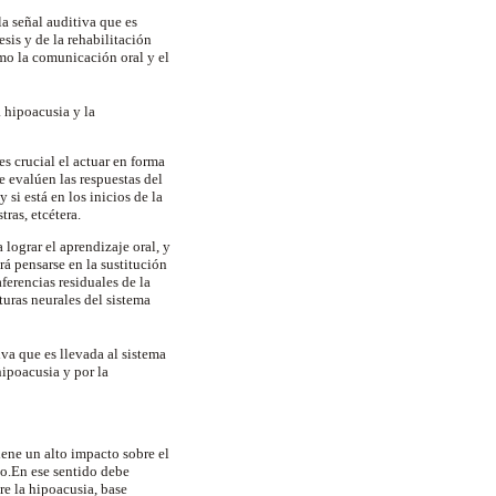
a señal auditiva que es
sis y de la rehabilitación
omo la comunicación oral y el
a hipoacusia y la
es crucial el actuar en forma
e evalúen las respuestas del
i está en los inicios de la
ras, etcétera.
 lograr el aprendizaje oral, y
rá pensarse en la sustitución
aferencias residuales de la
turas neurales del sistema
iva que es llevada al sistema
hipoacusia y por la
ene un alto impacto sobre el
co.En ese sentido debe
e la hipoacusia, base