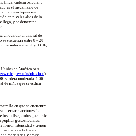
mpánica, cadena osicular o
ctado es el mecanismo de
 se denomina hipoacusia de
ción en niveles altos de la
le llega, y se denomina
co.
asa en evaluar el umbral de
o se encuentra entre 0 y 20
n umbrales entre 61 y 80 db,
os Unidos de América para
www.cdc.gov/nchs/nhis.htm
).
000; sordera moderada, 1,66
al de niños que se estima
esarrollo en que se encuentre
s observar reacciones de
de los milisegundos que tarde
pupilar, gestos faciales,
 de menor intensidad y tienen
la búsqueda de la fuente
nsidad moderada), y emite