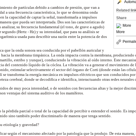
Automat
imiento de partículas debido a cambios de presión, que van a
Related lin
al a una frecuencia característica, lo que se denomina onda
en la capacidad de captar la señal, transformarla a impulsos
Share
 manera que pueda ser interpretada. Dos son las características de
More
 analizar, su frecuencia fundamental (el tono, de grave a agudo)
r segundo (Hertz - Hz) y su intensidad, que para su análisis se
More
ogarítmica usada para describir una razón entre la potencia de dos
Permali
ca que la onda sonora sea conducida por el pabellón auricular y
o hacia la membrana timpánica. La onda impacta contra la membrana, produciendo q
martillo, estribo y yunque), conduciendo la vibración al oído interno. Este mecanis
cia del contenido líquido de la cóclea. La vibración va a generar el movimiento de 
onido, estimular selectivamente el sector del órgano de Corti (donde están las célul
lí se transforma la energía mecánica en impulsos eléctricos que son conducidos por e
orteza cerebral, donde se decodifica e identifica, interactuando otras redes neurales 
idos de muy poca intensidad, o de sonidos con frecuencias altas y la mejor discri
 son ventajas del sistema auditivo de los mamíferos.
la pérdida parcial o total de la capacidad de percibir o entender el sonido. Es imp
onido sino también poder discriminarlo de manera que tenga sentido.
su etiología y gravedad?
ficar según el mecanismo afectado por la patología que la produjo. De esta manera, 