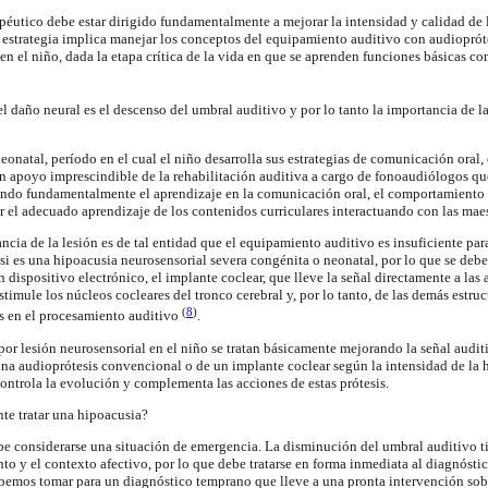
péutico debe estar dirigido fundamentalmente a mejorar la intensidad y calidad de l
a estrategia implica manejar los conceptos del equipamiento auditivo con audiopróte
en el niño, dada la etapa crítica de la vida en que se aprenden funciones básicas c
l daño neural es el descenso del umbral auditivo y por lo tanto la importancia de l
eonatal, período en el cual el niño desarrolla sus estrategias de comunicación oral, 
un apoyo imprescindible de la rehabilitación auditiva a cargo de fonoaudiólogos qu
ndo fundamentalmente el aprendizaje en la comunicación oral, el comportamiento y s
r el adecuado aprendizaje de los contenidos curriculares interactuando con las maest
ncia de la lesión es de tal entidad que el equipamiento auditivo es insuficiente para
si es una hipoacusia neurosensorial severa congénita o neonatal, por lo que se debe
n dispositivo electrónico, el implante coclear, que lleve la señal directamente a las 
timule los núcleos cocleares del tronco cerebral y, por lo tanto, de las demás estruc
(
8
)
s en el procesamiento auditivo
.
por lesión neurosensorial en el niño se tratan básicamente mejorando la señal audit
 una audioprótesis convencional o de un implante coclear según la intensidad de la 
controla la evolución y complementa las acciones de estas prótesis.
te tratar una hipoacusia?
e considerarse una situación de emergencia. La disminución del umbral auditivo ti
to y el contexto afectivo, por lo que debe tratarse en forma inmediata al diagnósti
bemos tomar para un diagnóstico temprano que lleve a una pronta intervención sobr