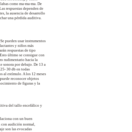
o sílabas como ma-ma-ma. De
. Las respuestas dependen de
es, la ausencia de desarrollo
char una pérdida auditiva.
. Se pueden usar instrumentos
lactantes y niños más
arán respuestas de tipo
 Esto último se consigue con
ro rudimentario hacia la
nte sonora por debajo. De 13 a
 25- 30 db en todas
s al estímulo. A los 12 meses
 puede reconocer objetos
nocimiento de figuras y la
tiva del tallo encefálico y
relaciona con un buen
s con audición normal,
aje son las evocadas