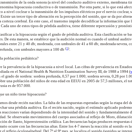
transmisión de la onda sonora (a nivel del conducto auditivo externo, membrana ti
enomina hipoacusia conductiva o de transmisión. Por otra parte, si lo que está afe
o a nivel coclear o la transmisión de los impulsos eléctricos por el nervio coclear,
Existe un tercer tipo de alteración en la percepción del sonido, que se da por altera
la corteza cerebral. En este caso, el trastorno impide decodificar la información que 
 Cada uno de estos tipos de pérdida auditiva, tiene diferente repercusión y pronósti
asificar a la hipoacusia según el grado de pérdida auditiva. Esta clasificación se b
s. De esta manera, se establece que la audición normal es cuando el umbral auditiv
rales entre 21 y 40 db; moderada, con umbrales de 41 a 60 db; moderada-severa, co
(
1
)
 profunda, con umbrales mayores a 100 db
.
 la población pediátrica?
e la prevalencia de la hipoacusia a nivel local. Las cifras de prevalencia en Estad
tudiada en el National Health & Nutrition Examination Survey III, de 1988 a 1994 (
 el grado de sordera: sordera profunda, 0,57 por 1.000; sordera severa, 0,28 por 1.
obre una población del niños de esta edad en EEUU en 2005 de 57,5 millones, el tot
usia es de 957.000.
ue un niño tiene hipoacusia?
nos desde recién nacidos. La falta de las respuestas esperadas según la etapa del d
char una pérdida auditiva. En el recién nacido, según el estímulo aplicado podemo
stas reacciones varían dependiendo de la intensidad del sonido y fundamentalmente 
dad. Se observarán movimientos del cuerpo asociados al reflejo de Moro, dilatación 
cción de llanto, hiperextensión cefálica. Las frecuencias bajas producen respuestas
trario ocurre con las frecuencias altas. Entre los 4-7 meses la reacción al sonido es 
te el reflejo óculopalpebral. Del 7º al 9º mes, se localiza el sonido (sonidos se inte