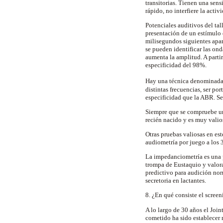
transitorias. Tienen una sen
rápido, no interfiere la acti
Potenciales auditivos del ta
presentación de un estímulo
milisegundos siguientes apare
se pueden identificar las ond
aumenta la amplitud. A parti
especificidad del 98%.
Hay una técnica denominada 
distintas frecuencias, ser po
especificidad que la ABR. Se
Siempre que se compruebe un
recién nacido y es muy valio
Otras pruebas valiosas en est
audiometría por juego a los 3
La impedanciometría es una p
trompa de Eustaquio y valora
predictivo para audición nor
secretoria en lactantes.
8. ¿En qué consiste el scree
A lo largo de 30 años el Join
cometido ha sido establecer 