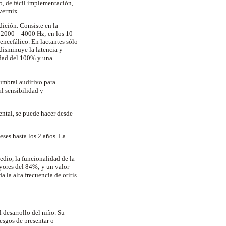
o, de fácil implementación,
 vermix.
dición. Consiste en la
 2000 – 4000 Hz; en los 10
encefálico. En lactantes sólo
 disminuye la latencia y
idad del 100% y una
 umbral auditivo para
al sensibilidad y
ntal, se puede hacer desde
eses hasta los 2 años. La
dio, la funcionalidad de la
yores del 84%; y un valor
la alta frecuencia de otitis
l desarrollo del niño. Su
esgos de presentar o