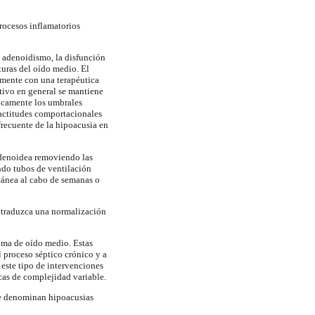
rocesos inflamatorios
l adenoidismo, la disfunción
turas del oído medio. El
lmente con una terapéutica
itivo en general se mantiene
dicamente los umbrales
 actitudes comportacionales
frecuente de la hipoacusia en
 adenoidea removiendo las
ndo tubos de ventilación
tánea al cabo de semanas o
ca traduzca una normalización
toma de oído medio. Estas
l proceso séptico crónico y a
 este tipo de intervenciones
as de complejidad variable.
 se denominan hipoacusias