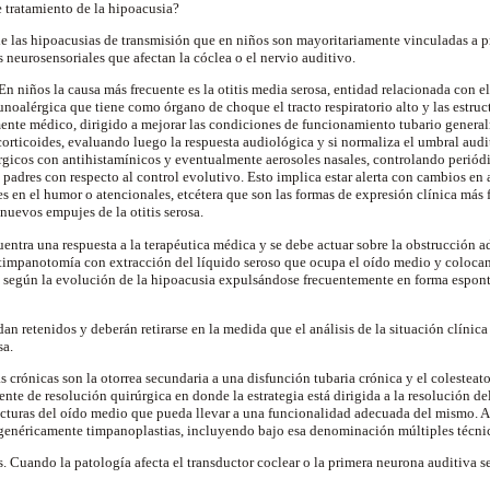
e tratamiento de la hipoacusia?
 las hipoacusias de transmisión que en niños son mayoritariamente vinculadas a p
 neurosensoriales que afectan la cóclea o el nervio auditivo.
En niños la causa más frecuente es la otitis media serosa, entidad relacionada con e
noalérgica que tiene como órgano de choque el tracto respiratorio alto y las estruc
ente médico, dirigido a mejorar las condiciones de funcionamiento tubario genera
 corticoides, evaluando luego la respuesta audiológica y si normaliza el umbral aud
érgicos con antihistamínicos y eventualmente aerosoles nasales, controlando perió
s padres con respecto al control evolutivo. Esto implica estar alerta con cambios en
 en el humor o atencionales, etcétera que son las formas de expresión clínica más 
nuevos empujes de la otitis serosa.
uentra una respuesta a la terapéutica médica y se debe actuar sobre la obstrucción
timpanotomía con extracción del líquido seroso que ocupa el oído medio y coloca
n según la evolución de la hipoacusia expulsándose frecuentemente en forma espon
an retenidos y deberán retirarse en la medida que el análisis de la situación clíni
sa.
s crónicas son la otorrea secundaria a una disfunción tubaria crónica y el colestea
te de resolución quirúrgica en donde la estrategia está dirigida a la resolución de
ructuras del oído medio que pueda llevar a una funcionalidad adecuada del mismo. A
 genéricamente timpanoplastias, incluyendo bajo esa denominación múltiples técnic
. Cuando la patología afecta el transductor coclear o la primera neurona auditiva