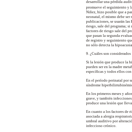
desarrollar una pérdida audit
promueve el seguimiento y l
Niñez, hizo posible que a par
neonatal, el mismo debe ser 
publicaciones, se usarán las 
riesgo, sale del programa; si
factores de riesgo sale del p
que pasan la segunda evaluac
de registro y seguimiento qu
no sólo detecta la hipoacusi
9. ¿Cuáles son considerados 
Si la lesión que produce la h
pueden ser en la madre metab
específicas y todos ellos con
En el período perinatal por s
síndrome hiperbilirrubinémic
En los primeros meses y años
grave, y también infecciones
produce una lesión que lleva 
En cuanto a los factores de 
asociada a alergia respirator
umbral auditivo por alteraci
infeccioso crónico.