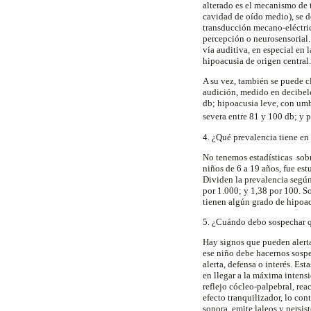
alterado es el mecanismo de 
cavidad de oído medio), se d
transducción mecano-eléctric
percepción o neurosensorial. 
vía auditiva, en especial en 
hipoacusia de origen central.
A su vez, también se puede cl
audición, medido en decibele
db; hipoacusia leve, con umb
severa entre 81 y 100 db; y
4. ¿Qué prevalencia tiene en
No tenemos estadísticas sobr
niños de 6 a 19 años, fue es
Dividen la prevalencia según
por 1.000; y 1,38 por 100. S
tienen algún grado de hipoac
5. ¿Cuándo debo sospechar q
Hay signos que pueden alertar
ese niño debe hacernos sospe
alerta, defensa o interés. E
en llegar a la máxima intensi
reflejo cócleo-palpebral, rea
efecto tranquilizador, lo con
sonora, emite laleos y persis