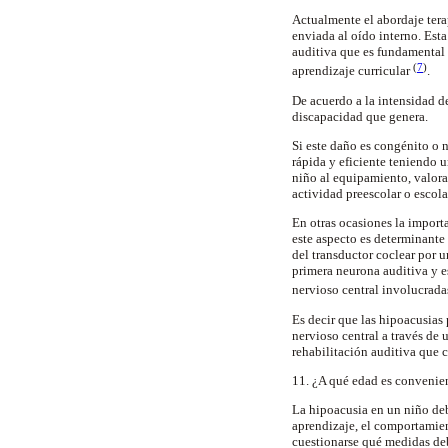
Actualmente el abordaje tera
enviada al oído interno. Est
auditiva que es fundamental 
(
7
)
aprendizaje curricular
.
De acuerdo a la intensidad de
discapacidad que genera.
Si este daño es congénito o n
rápida y eficiente teniendo 
niño al equipamiento, valora
actividad preescolar o escola
En otras ocasiones la importa
este aspecto es determinante 
del transductor coclear por u
primera neurona auditiva y es
nervioso central involucrada
Es decir que las hipoacusias 
nervioso central a través de
rehabilitación auditiva que 
11. ¿A qué edad es convenien
La hipoacusia en un niño deb
aprendizaje, el comportamien
cuestionarse qué medidas de