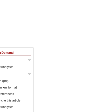
on Demand
 Analytics
h (pdf)
 in xml format
 references
cite this article
 Analytics