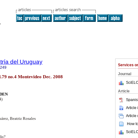
tría del Uruguay
Services 
1249
Journal
ol.79 no.4 Montevideo Dec. 2008
SciELO
Article
NDEN
4)
Spanis
Article
Article
uárez, Beatriz Rosales
How to 
SciELO
ido?