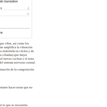
ic translation
ks
nk
ue vibre, así como los
mo amplifica la vibración
la endolinfa en cóclea y de
as ciliadas) que mejor
l nervio coclear y el resto
del sistema nervioso central.
minación de la composición
ortante hacer notar que no
si lo que se encuentra