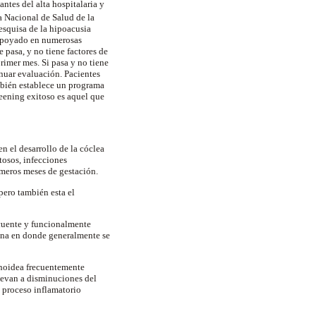
ntes del alta hospitalaria y
a Nacional de Salud de la
pesquisa de la hipoacusia
y apoyado en numerosas
 pasa, y no tiene factores de
rimer mes. Si pasa y no tiene
inuar evaluación. Pacientes
mbién establece un programa
eening exitoso es aquel que
n el desarrollo de la cóclea
tosos, infecciones
rimeros meses de gestación.
pero también esta el
ecuente y funcionalmente
eana en donde generalmente se
enoidea frecuentemente
llevan a disminuciones del
 proceso inflamatorio