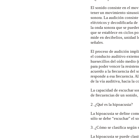
El sonido consiste en el mov
tener un movimiento sinusoid
sonora. La audición consiste 
eléctricos y decodificarla de
la onda sonora que se pueden
que se establece en ciclos po
mide en decibelios, unidad l
señales.
El proceso de audición impli
el conducto auditivo extern
huesecillos del oído medio (
para poder vencer la resisten
acuerdo a la frecuencia del s
responde a esa frecuencia. Al
de la vía auditiva, hacia la c
La capacidad de escuchar son
de frecuencias de un sonido,
2. ¿Qué es la hipoacusia?
La hipoacusia se define como 
sólo se debe “escuchar” el s
3. ¿Cómo se clasifica según 
La hipoacusia se puede clasi