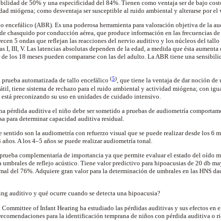
sibilidad de 50% y una especificidad del 84%. Tienen como ventaja ser de bajo cost
vidad miógena; como desventaja ser susceptible al ruido ambiental y alterarse por el
llo encefálico (ABR). Es una poderosa herramienta para valoración objetiva de la au
 de chasquido por conducción aérea, que produce información en las frecuencias de
cen 5 ondas que reflejan las reacciones del nervio auditivo y los núcleos del tallo 
as I, III, V. Las latencias absolutas dependen de la edad, a medida que ésta aumenta
r de los 18 meses pueden compararse con las del adulto. La ABR tiene una sensibil
(
5
)
prueba automatizada de tallo encefálico
, que tiene la ventaja de dar noción de
rtátil, tiene sistema de rechazo para el ruido ambiental y actividad miógena; con igu
 está preconizando su uso en unidades de cuidado intensivo.
a pérdida auditiva el niño debe ser sometido a pruebas de audiometría comportame
sa para determinar capacidad auditiva residual.
e sentido son la audiometría con refuerzo visual que se puede realizar desde los 6 m
 años. A los 4–5 años se puede realizar audiometría tonal.
rueba complementaría de importancia ya que permite evaluar el estado del oído me
 umbrales de reflejo acústico. Tiene valor predictivo para hipoacusias de 20 db ma
mal del 76%. Adquiere gran valor para la determinación de umbrales en las HNS dada 
ning auditivo y qué ocurre cuando se detecta una hipoacusia?
t Committee of Infant Hearing ha estudiado las pérdidas auditivas y sus efectos en e
recomendaciones para la identificación temprana de niños con pérdida auditiva o ri