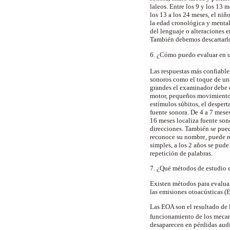
laleos. Entre los 9 y los 13 
los 13 a los 24 meses, el niñ
la edad cronológica y mental,
del lenguaje o alteraciones 
También debemos descartarlo 
6. ¿Cómo puedo evaluar en un
Las respuestas más confiables
sonoros como el toque de una
grandes el examinador debe co
motor, pequeños movimientos,
estímulos súbitos, el despert
fuente sonora. De 4 a 7 meses
16 meses localiza fuente sono
direcciones. También se pued
reconoce su nombre, puede re
simples, a los 2 años se pude
repetición de palabras.
7. ¿Qué métodos de estudio e
Existen métodos para evaluar 
las emisiones otoacústicas (
Las EOA son el resultado de l
funcionamiento de los mecan
desaparecen en pérdidas audi