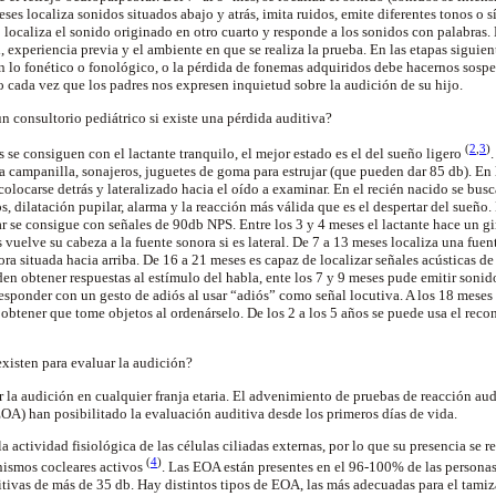
meses localiza sonidos situados abajo y atrás, imita ruidos, emite diferentes tonos 
o localiza el sonido originado en otro cuarto y responde a los sonidos con palabras
 experiencia previa y el ambiente en que se realiza la prueba. En las etapas siguient
en lo fonético o fonológico, o la pérdida de fonemas adquiridos debe hacernos sospe
cada vez que los padres nos expresen inquietud sobre la audición de su hijo.
 consultorio pediátrico si existe una pérdida auditiva?
(
2
,
3
)
 se consiguen con el lactante tranquilo, el mejor estado es el del sueño ligero
 campanilla, sonajeros, juguetes de goma para estrujar (que pueden dar 85 db). En 
locarse detrás y lateralizado hacia el oído a examinar. En el recién nacido se busc
 dilatación pupilar, alarma y la reacción más válida que es el despertar del sueño.
ar se consigue con señales de 90db NPS. Entre los 3 y 4 meses el lactante hace un gi
 vuelve su cabeza a la fuente sonora si es lateral. De 7 a 13 meses localiza una fue
ra situada hacia arriba. De 16 a 21 meses es capaz de localizar señales acústicas de
en obtener respuestas al estímulo del habla, ente los 7 y 9 meses pude emitir sonido
sponder con un gesto de adiós al usar “adiós” como señal locutiva. A los 18 meses
 obtener que tome objetos al ordenárselo. De los 2 a los 5 años se puede usa el reco
xisten para evaluar la audición?
la audición en cualquier franja etaria. El advenimiento de pruebas de reacción audi
EOA) han posibilitado la evaluación auditiva desde los primeros días de vida.
a actividad fisiológica de las células ciliadas externas, por lo que su presencia se 
(
4
)
ismos cocleares activos
. Las EOA están presentes en el 96-100% de las persona
tivas de más de 35 db. Hay distintos tipos de EOA, las más adecuadas para el tamiz