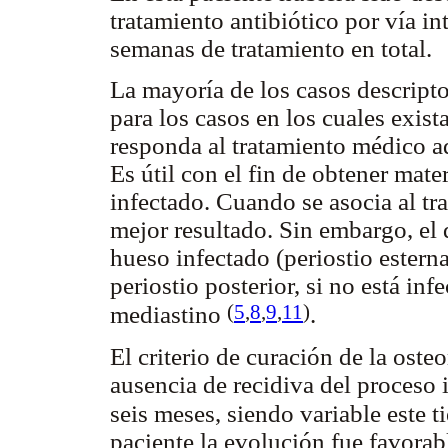
tratamiento antibiótico por vía in
semanas de tratamiento en total.
La mayoría de los casos descriptos
para los casos en los cuales exis
responda al tratamiento médico a
Es útil con el fin de obtener mate
infectado. Cuando se asocia al t
mejor resultado. Sin embargo, el 
hueso infectado (periostio esterna
periostio posterior, si no está inf
(
5
,
8
,
9
,
11
)
mediastino
.
El criterio de curación de la osteo
ausencia de recidiva del proceso
seis meses, siendo variable este 
paciente la evolución fue favorabl