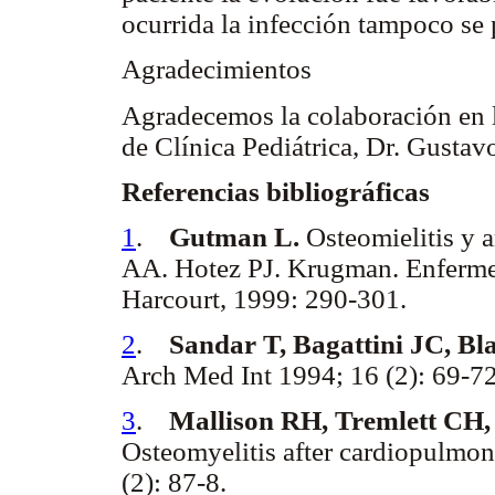
ocurrida la infección tampoco se 
Agradecimientos
Agradecemos la colaboración en la
de Clínica Pediátrica, Dr. Gustav
Referencias bibliográficas
1
.
Gutman L.
Osteomielitis y a
AA. Hotez PJ. Krugman. Enfermed
Harcourt, 1999: 290-301.
2
.
Sandar T, Bagattini JC, Bla
Arch Med Int 1994; 16 (2): 69-72
3
.
Mallison RH, Tremlett CH,
Osteomyelitis after cardiopulmon
(2): 87-8.