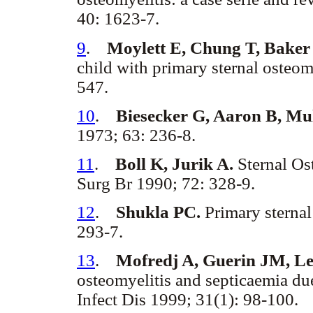
40: 1623-7.
9
.
Moylett E, Chung T, Baker
child with primary sternal osteomy
547.
10
.
Biesecker G, Aaron B, Mul
1973; 63: 236-8.
11
.
Boll K, Jurik A.
Sternal Os
Surg Br 1990; 72: 328-9.
12
.
Shukla PC.
Primary sternal
293-7.
13
.
Mofredj A, Guerin JM, Le
osteomyelitis and septicaemia du
Infect Dis 1999; 31(1): 98-100.