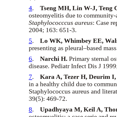
4
.
Tseng MH, Lin W-J, Teng 
osteomyelitis due to community-as
Staphylococccus aureus
: Case re
2004; 163: 651-3.
5
.
Lo WK, Whimbey EE, Wal
presenting as pleural–based mass
6
.
Narchi H.
Primary sternal ost
disease. Pediatr Infect Dis J 1999
7
.
Kara A, Tezer H, Deurim I
in a healthy child due to communi
Staphylococcus aureus and literat
39(5): 469-72.
8
.
Upadhyaya M, Keil A, Thone
osteomyelitis: a case serie and re