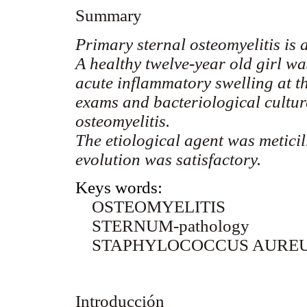
Summary
Primary sternal osteomyelitis is a
A healthy twelve-year old girl wa
acute inflammatory swelling at t
exams and bacteriological cultu
osteomyelitis.
The etiological agent was metici
evolution was satisfactory.
Keys words:
OSTEOMYELITIS
STERNUM-pathology
STAPHYLOCOCCUS AURE
Introducción