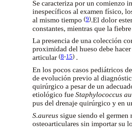
Se caracteriza por un comienzo i
inespecíficos al examen físico, l
(
9
)
al mismo tiempo
.El dolor est
constantes, mientras que la fiebr
La presencia de una colección con
proximidad del hueso debe hacer 
(
8
-
15
)
articular
.
En los pocos casos pediátricos de
de evolución previo al diagnóstic
quirúrgico a pesar de un adecuado
etiológico fue
Staphylococcus au
pus del drenaje quirúrgico y en 
S.aureus
sigue siendo el germen m
osteoarticulares sin importar su l