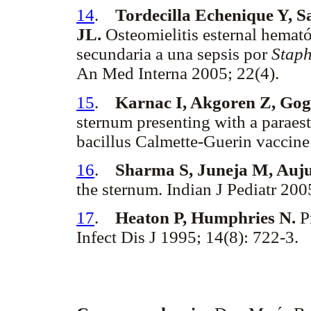
14
.
Tordecilla Echenique Y, 
JL.
Osteomielitis esternal hema
secundaria a una sepsis por
Staph
An Med Interna 2005; 22(4).
15
.
Karnac I, Akgoren Z, Gog
sternum presenting with a paraeste
bacillus Calmette-Guerin vaccine
16
.
Sharma S, Juneja M, Auju
the sternum. Indian J Pediatr 200
17
.
Heaton P, Humphries N.
Pr
Infect Dis J 1995; 14(8): 722-3.