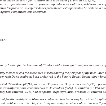
on al año se detectó hipotiroidismo entre los 6 meses y el año en 8 (21,6%).
or un grupo interdisciplinario permite responder a los múltiples problemas que enf
stico temprano de las enfermedades presentes en estos pacientes. Se destaca la alt
ongénita e hipotiroidismo observado.
ITAS
linary Center for the Attention of Children with Down syndrome provides services f
ality incidence and the associated diseases during the first year of life in childre
ren with Down syndrome born or derived to the Pereira Rossell Neonatology Serv
isted. 22 mothers (48,9%) were over 35 years old. Only in one case (2,2%) a prena
ciated malformations were observed in 36 children (80%). 32 children (71,1%) had
ery. One children (2,2%) had congenital hypothyroidism. From the 37 children aliv
 and families multiple problems are confronted in a better way by an interdiscipli
ferent problems. There is a high mortality and a high incidence of cardiac and thyr