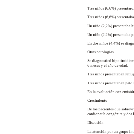
Tres niños (6,6%) presentaro
Tres niños (6,6%) presentaba
Un niño (2,2%) presentaba hi
Un niño (2,2%) presentaba pie
En dos niños (4,4%) se diagn
Otras patologías
Se diagnosticó hipotiroidism
6 meses y el año de edad.
Tres niños presentaban reflu
Tres niños presentaban patol
En la evaluación con emisión
Crecimiento
De los pacientes que sobreviv
cardiopatía congénita y dos 
Discusión
La atención por un grupo int