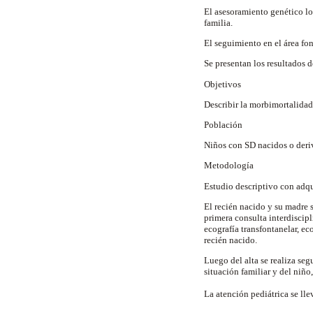
El asesoramiento genético lo 
familia.
El seguimiento en el área fo
Se presentan los resultados 
Objetivos
Describir la morbimortalidad
Población
Niños con SD nacidos o deriv
Metodología
Estudio descriptivo con adqu
El recién nacido y su madre 
primera consulta interdiscipl
ecografía transfontanelar, e
recién nacido.
Luego del alta se realiza seg
situación familiar y del niñ
La atención pediátrica se ll