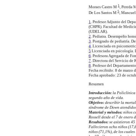
1
Moraes Castro M
,
Pereda 
5
De Los Santos M
, Mancue
1
. Profesor Adjunto del Depa
(CHPR). Facultad de Medicin
(UDELAR).
2
. Pediatra. Desempeño honor
3
. Postgrado de pediatría. D
4
. Licenciada en psicomotri
5
Licenciada en psicología. 
6
. Profesora Agregada de F
7
. Directora del Servicio d
8
. Profesor del Departamen
Fecha recibido: 8 de marzo 
Fecha aprobado: 23 de octub
Resumen
Introducción:
la Policlínic
segundo año de vida.
Objetivo:
describir la morta
síndrome de Down atendidos 
Material y métodos:
niños c
Rossell desde el 7 de enero 
Resultados:
se asistieron 45
Fallecieron ocho niños (17,
niños (71,1%), de los cuales