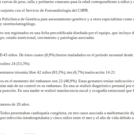
n curvas de peso, talla y perímetro craneano para la edad correspondiente a niños 
n conjunto con el Servicio de Fonoaudiología del CHPR.
a Policlínica de Genética para asesoramiento genético y a otros especialistas como 
y otorrinolaringólogo.
to son registrados en una ficha precodificada diseñada por el equipo, que incluye 
ipo, estado nutricional, crecimiento y patologías asociadas.
 45 niños. De éstos cuatro (8,9%) fueron trasladados en el período neonatal desde el
culino 24 (53,3%).
sentaron trisomía libre 42 niños (93,3%), tres (6,7%) traslocación 14:21.
s en el momento del embarazo son 22 (48,9%). Estas gestantes tenían indicación d
enían más de un control en su embarazo. En una se realizó diagnóstico prenatal por
a punción. En una madre se realizó translucencia nucal y ecografía estructural qu
 menos de 20 años.
 Todos presentaban cardiopatía congénita, en tres casos asociada a malformación dig
por infección intrahospitalaria y cinco niños entre el mes y el año de vida debido a 