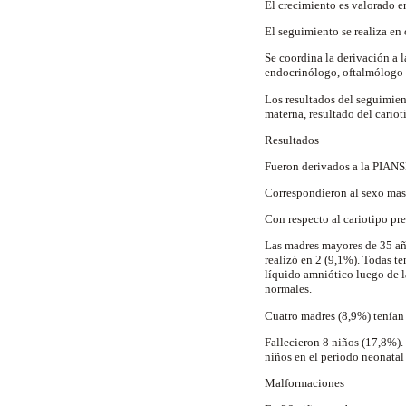
El crecimiento es valorado e
El seguimiento se realiza e
Se coordina la derivación a l
endocrinólogo, oftalmólogo 
Los resultados del seguimien
materna, resultado del cariot
Resultados
Fueron derivados a la PIANSD
Correspondieron al sexo mas
Con respecto al cariotipo pre
Las madres mayores de 35 año
realizó en 2 (9,1%). Todas t
líquido amniótico luego de l
normales.
Cuatro madres (8,9%) tenían
Fallecieron 8 niños (17,8%).
niños en el período neonatal 
Malformaciones