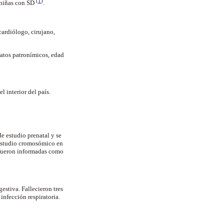
(
1
)
y niñas con SD
.
cardiólogo, cirujano,
datos patronímicos, edad
 interior del país.
e estudio prenatal y se
 estudio cromosómico en
e fueron informadas como
estiva. Fallecieron tres
infección respiratoria.