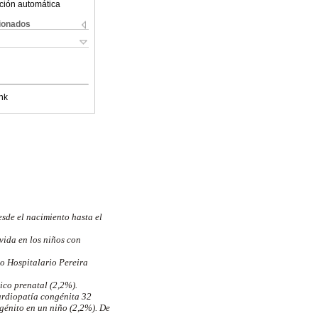
ción automática
cionados
nk
esde el nacimiento hasta el
vida en los niños con
o Hospitalario Pereira
ico prenatal (2,2%).
ardiopatía congénita 32
génito en un niño (2,2%). De