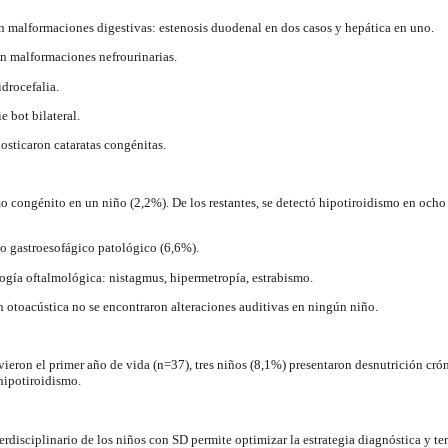
n malformaciones digestivas: estenosis duodenal en dos casos y hepática en uno.
n malformaciones nefrourinarias.
drocefalia.
 bot bilateral.
osticaron cataratas congénitas.
o congénito en un niño (2,2%). De los restantes, se detectó hipotiroidismo en ocho
jo gastroesofágico patológico (6,6%).
ogía oftalmológica: nistagmus, hipermetropía, estrabismo.
 otoacústica no se encontraron alteraciones auditivas en ningún niño.
ieron el primer año de vida (n=37), tres niños (8,1%) presentaron desnutrición cróni
hipotiroidismo.
erdisciplinario de los niños con SD permite optimizar la estrategia diagnóstica y t