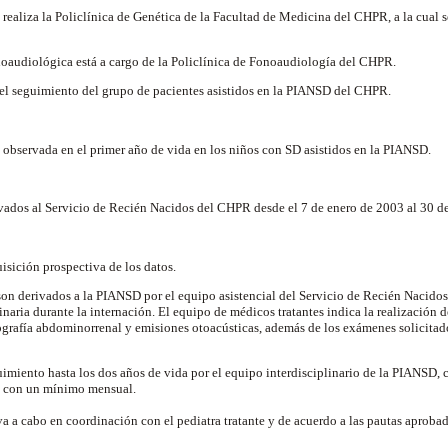
realiza la Policlínica de Genética de la Facultad de Medicina del CHPR, a la cual s
noaudiológica está a cargo de la Policlínica de Fonoaudiología del CHPR.
del seguimiento del grupo de pacientes asistidos en la PIANSD del CHPR.
 observada en el primer año de vida en los niños con SD asistidos en la PIANSD.
ados al Servicio de Recién Nacidos del CHPR desde el 7 de enero de 2003 al 30 de
isición prospectiva de los datos.
son derivados a la PIANSD por el equipo asistencial del Servicio de Recién Nacido
inaria durante la internación. El equipo de médicos tratantes indica la realización d
cografía abdominorrenal y emisiones otoacústicas, además de los exámenes solicitad
uimiento hasta los dos años de vida por el equipo interdisciplinario de la PIANSD, 
o, con un mínimo mensual.
eva a cabo en coordinación con el pediatra tratante y de acuerdo a las pautas aprob