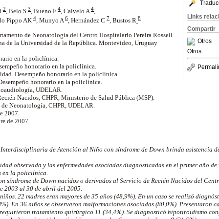
Traduc
2
3
4
4
M
,
Belo S
,
Bueno F
, Calvelo A
,
Links rela
4
6
7
8
llo Pippo AK
,
Munyo A
,
Hernández C
,
Bustos R
Compartir
rtamento de Neonatología del Centro Hospitalario Pereira Rossell
Otros
a de la Universidad de la República. Montevideo, Uruguay
Otros
ario en la policlínica.
esempeño honorario en la policlínica.
Permali
cidad. Desempeño honorario en la policlínica.
Desempeño honorario en la policlínica.
onoaudiología, UDELAR.
e Recién Nacidos, CHPR, Ministerio de Salud Pública (MSP).
to de Neonatología, CHPR, UDELAR.
de 2007.
re de 2007.
a Interdisciplinaria de Atención al Niño con síndrome de Down brinda asistencia d
lidad observada y las enfermedades asociadas diagnosticadas en el primer año de 
en la policlínica.
on síndrome de Down nacidos o derivados al Servicio de Recién Nacidos del Centr
de 2003 al 30 de abril del 2005.
 niños. 22 madres eran mayores de 35 años (48,9%). En un caso se realizó diagnóst
8%). En 36 niños se observaron malformaciones asociadas (80,0%). Presentaron c
 requirieron tratamiento quirúrgico 11 (34,4%). Se diagnosticó hipotiroidismo con