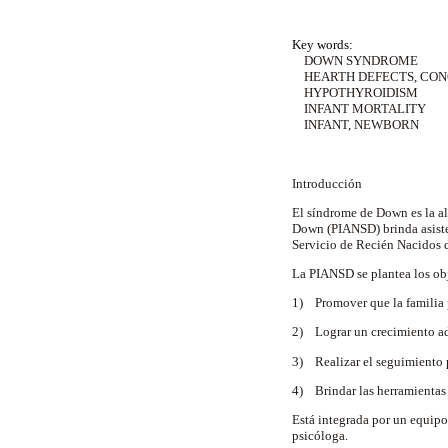
Key words:
DOWN SYNDROME
HEARTH DEFECTS, CON
HYPOTHYROIDISM
INFANT MORTALITY
INFANT, NEWBORN
Introducción
El síndrome de Down es la al
Down (PIANSD) brinda asisten
Servicio de Recién Nacidos d
La PIANSD se plantea los obj
1) Promover que la familia 
2) Lograr un crecimiento ad
3) Realizar el seguimiento p
4) Brindar las herramientas 
Está integrada por un equipo
psicóloga.