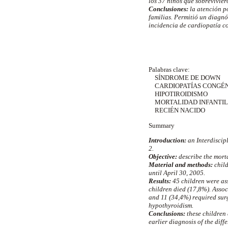
los 37 niños que sobrevivier
Conclusiones:
la atención p
familias. Permitió un diagnó
incidencia de cardiopatía c
Palabras clave:
SÍNDROME DE DOWN
CARDIOPATÍAS CONGÉN
HIPOTIROIDISMO
MORTALIDAD INFANTIL
RECIÉN NACIDO
Summary
Introduction:
an Interdiscip
2.
Objective:
describe the mort
Material and methods:
child
until April 30, 2005.
Results:
45 children were ass
children died (17,8%). Asso
and 11 (34,4%) required surg
hypothyroidism.
Conclusions:
these children
earlier diagnosis of the dif