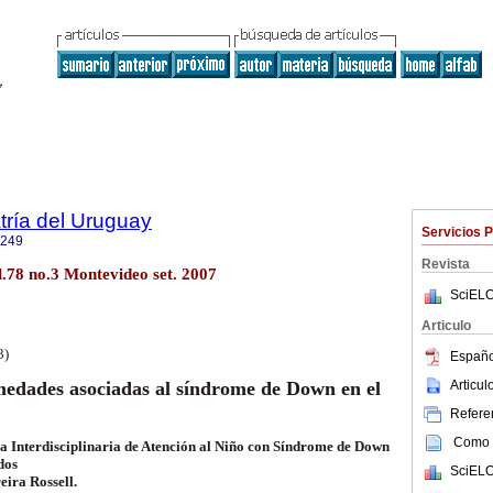
tría del Uruguay
Servicios 
1249
Revista
l.78 no.3 Montevideo set. 2007
SciELO
Articulo
3)
Españo
Articu
medades asociadas al síndrome de Down en el
Referen
Como c
ca Interdisciplinaria de Atención al Niño con Síndrome de Down
dos
SciELO
eira Rossell.