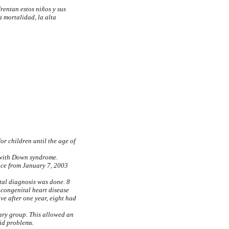
rentan estos niños y sus
a mortalidad, la alta
or children until the age of
n with Down syndrome.
ice from January 7, 2003
tal diagnosis was done. 8
 congenital heart disease
e after one year, eight had
nary group. This allowed an
oid problems.