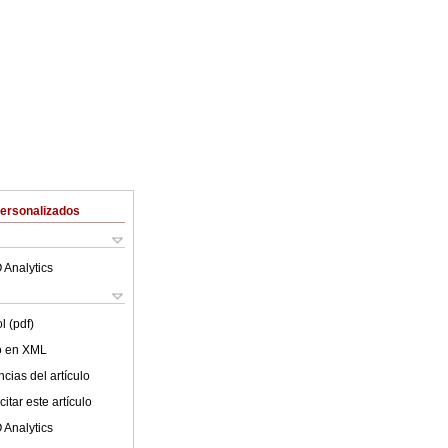
Personalizados
 Analytics
l (pdf)
lo en XML
cias del artículo
itar este artículo
 Analytics