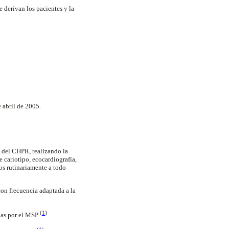
e derivan los pacientes y la
 abril de 2005.
s del CHPR, realizando la
e cariotipo, ecocardiografía,
os rutinariamente a todo
con frecuencia adaptada a la
(
1
)
adas por el MSP
.