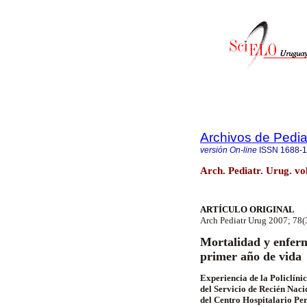
Archivos de Pedia
versión On-line
ISSN
1688-
Arch. Pediatr. Urug. vo
ARTÍCULO ORIGINAL
Arch Pediatr Urug 2007; 78(
Mortalidad y enfer
primer año de vida
Experiencia de la Policlíni
del Servicio de Recién Naci
del Centro Hospitalario Per