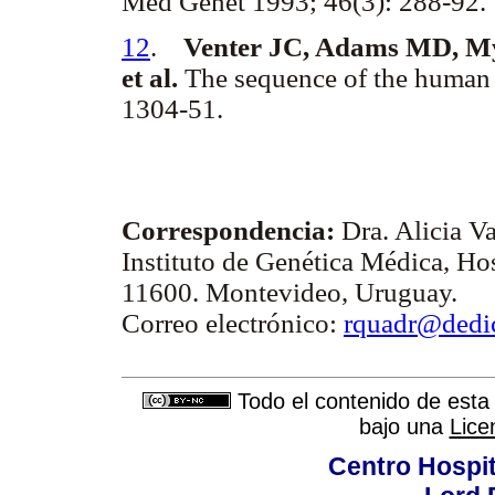
Med Genet 1993; 46(3): 288-92.
12
.
Venter JC, Adams MD, My
et al.
The sequence of the human
1304-51.
Correspondencia:
Dra. Alicia Va
Instituto de Genética Médica, Hos
11600. Montevideo, Uruguay.
Correo electrónico:
rquadr@dedic
Todo el contenido de esta 
bajo una
Lice
Centro Hospit