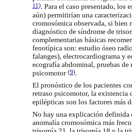
11
)
. Para el caso presentado, los
aún) permitirían una caracterizac
cromosómica observada, si bien n
diagnóstico de síndrome de trisom
complementarias básicas recomend
fenotípica son: estudio óseo radi
falanges), electrocardiograma y 
ecografía abdominal, pruebas de 
(
9
)
psicomotor
.
El pronóstico de los pacientes co
retraso psicomotor, la existencia d
epilépticas son los factores más 
No hay una explicación definida d
anomalía cromosómica más frecue
trisomía 21, la trisomía 18 y la t