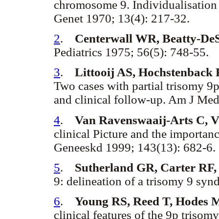
chromosome 9. Individualisation
Genet 1970; 13(4): 217-32.
2
.
Centerwall WR, Beatty-De
Pediatrics 1975; 56(5): 748-55.
3
.
Littooij AS, Hochstenback R
Two cases with partial trisomy 9p
and clinical follow-up. Am J Me
4
.
Van Ravenswaaij-Arts C, V
clinical Picture and the importan
Geneeskd 1999; 143(13): 682-6.
5
.
Sutherland GR, Carter RF,
9: delineation of a trisomy 9 sy
6
.
Young RS, Reed T, Hodes 
clinical features of the 9p tris