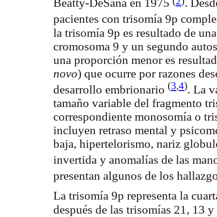
(
2
)
Beatty-DeSana en 1975
. Desd
pacientes con trisomía 9p comple
la trisomía 9p es resultado de un
cromosoma 9 y un segundo autoso
una proporción menor es resulta
novo
) que ocurre por razones de
(
3
,
4
)
desarrollo embrionario
. La v
tamaño variable del fragmento tr
correspondiente monosomía o tris
incluyen retraso mental y psicomo
baja, hipertelorismo, nariz glob
invertida y anomalías de las man
presentan algunos de los hallazg
La trisomía 9p representa la cuar
después de las trisomías 21, 13 