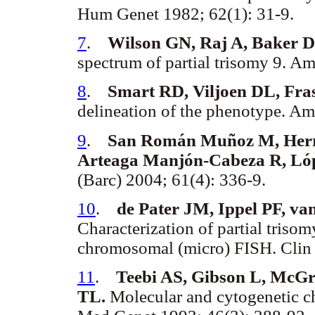
Hum Genet 1982; 62(1): 31-9.
7
.
Wilson GN, Raj A, Baker D
spectrum of partial trisomy 9. A
8
.
Smart RD, Viljoen DL, Fras
delineation of the phenotype. A
9
.
San Román Muñoz M, Herra
Arteaga Manjón-Cabeza R, Ló
(Barc) 2004; 61(4): 336-9.
10
.
de Pater JM, Ippel PF, 
Characterization of partial trisom
chromosomal (micro) FISH. Clin 
11
.
Teebi AS, Gibson L, McG
TL.
Molecular and cytogenetic ch