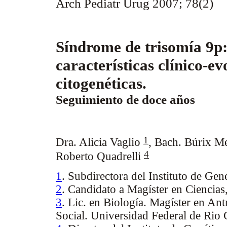
Arch Pediatr Urug 2007; 78(2)
Síndrome de trisomía 9p
características clínico-ev
citogenéticas.
Seguimiento de doce años
1
Dra. Alicia Vaglio
,
Bach. Búrix M
4
Roberto Quadrelli
1
. Subdirectora del Instituto de Gen
2
. Candidato a Magíster en Cienci
3
. Lic. en Biología. Magíster en An
Social. Universidad Federal de Rio 