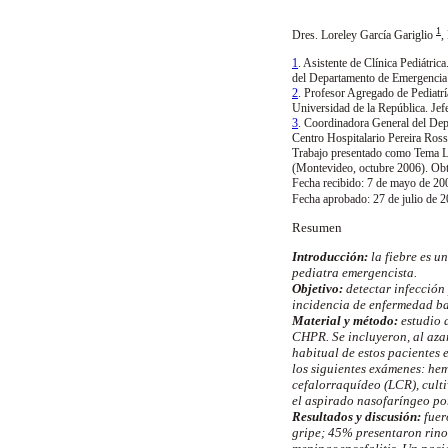
1
Dres. Loreley García Gariglio
,
1
. Asistente de Clínica Pediátri
del Departamento de Emergencia
2
. Profesor Agregado de Pediatría
Universidad de la República. Je
3
. Coordinadora General del De
Centro Hospitalario Pereira Ros
Trabajo presentado como Tema Li
(Montevideo, octubre 2006). Obtu
Fecha recibido: 7 de mayo de 20
Fecha aprobado: 27 de julio de 2
Resumen
Introducción:
la fiebre es u
pediatra emergencista.
Objetivo:
detectar infección 
incidencia de enfermedad ba
Material y método:
estudio d
CHPR. Se incluyeron, al azar
habitual de estos pacientes 
los siguientes exámenes: he
cefalorraquídeo (LCR), culti
el aspirado nasofaríngeo por
Resultados y discusión:
fuer
gripe; 45% presentaron rinor