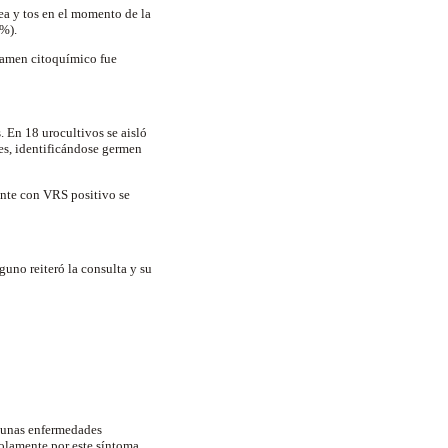
ea y tos en el momento de la
4%).
examen citoquímico fue
. En 18 urocultivos se aisló
tes, identificándose germen
iente con VRS positivo se
guno reiteró la consulta y su
lgunas enfermedades
solamente por este síntoma.