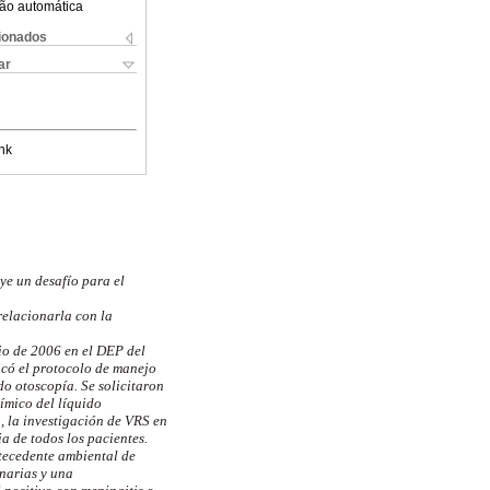
ão automática
cionados
ar
nk
uye un desafío para el
rrelacionarla con la
nio de 2006 en el DEP del
licó el protocolo de manejo
do otoscopía. Se solicitaron
ímico del líquido
, la investigación de VRS en
a de todos los pacientes.
tecedente ambiental de
inarias y una