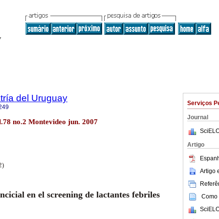
tría del Uruguay
Serviços P
249
Journal
l.78 no.2 Montevideo jun. 2007
SciELO
Artigo
Espanh
2)
Artigo
Referên
ncicial en el screening de lactantes febriles
Como c
SciELO