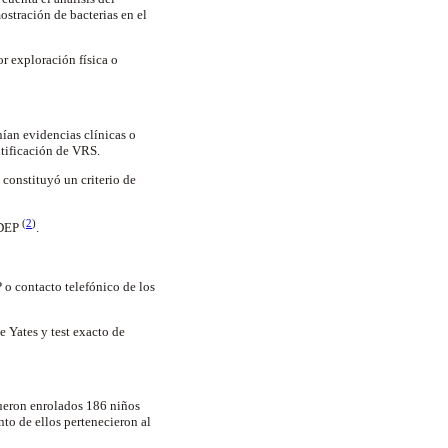
ostración de bacterias en el
or exploración física o
nían evidencias clínicas o
ntificación de VRS.
o constituyó un criterio de
(
2
)
 DEP
.
 o contacto telefónico de los
e Yates y test exacto de
Fueron enrolados 186 niños
nto de ellos pertenecieron al