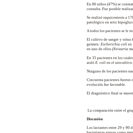
En 86 niños (47%) se constat
consulta. Fue posible realiz
Se realizó raquicentesis a 1
patológico
en
seis
:
hipogluco
A todos los pacientes se le 
El cultivo de sangre y orina 
germen:
Escherichia coli
en 
en uno de ellos (
Neisseria me
En 35 pacientes en los cuale
aisló
E. coli
en el urocultivo.
Ninguno de los pacientes na
Cincuenta pacientes fueron c
evolución fue favorable.
El diagnóstico final se muest
La comparación entre el gru
Discusión
Los lactantes entre 29 y 90 
bacterianas graves como meni