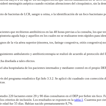
ideró meningitis aséptica cuando existían alteraciones del citoquímico, sin la dem
to de bacterias de LCR, sangre u orina, o la identificación de un foco bacteriano p
ientes que recibieron antibióticos en las 48 horas previas a la consulta, los que te
piratoria aguda baja y aquellos en los cuales no se realizaron tests rápidos para ide
gnos de la vía aérea superior (rinorrea, tos, faringe congestiva, otitis congestiva) n
guimiento ambulatorio y antibioticoterapia se realizó de acuerdo al protocolo del
cha diseñada a tales efectos.
el alta hospitalaria de los pacientes internados y mediante control en el propio DEP
vés del programa estadístico Epi Info 3.3.2. Se aplicó chi cuadrado con corrección d
icas.
estudio 220 lactantes entre 29 y 90 días consultaron en el DEP por fiebre sin foco. 
os criterios de inclusión. Los resultados se exponen en la
tabla 1
. Cuarenta por cie
e edad fue 55 días. Habían nacido prematuramente 8,7%.