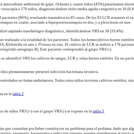
ó antecedente ambiental de gripe. Ochenta y cuatro niños (45%) presentaron rinorr
ar otoscopía a 170 niños, diagnosticándose otitis media aguda congestiva en 16 (9,
78 pacientes (96%), resultando traumática en 85 casos. De los 93 LCR restantes el 
rraquia en cuatro, asociado a hiperproteinorraquia en dos, y a pleocitosis en uno.
realizó aspirado nasofaríngeo diagnóstico, identificándose VRS en 36 (19,4%).
fue realizado a la totalidad de los pacientes. Todos los hemocultivos fueron estériles
16,
Klebsiella
en uno y
Proteus
en otro. El cultivo de LCR se realizó a 178 pacien
ningitidis
serogrupo B). Este paciente correspondió al grupo VRS (-).
s se identificó VRS los cultivos de sangre, LCR y orina fueron estériles. En un pac
cidos prematuramente presentó infección bacteriana invasiva.
ontrolados en forma ambulatoria. Todos estos niños tuvieron cultivos estériles; nin
ra en la
tabla 2
.
po de niños VRS (+) con el grupo VRS (-) se expone en la
tabla 3
.
días que consultan por fiebre constituyen un problema para el pediatra, dado que a
ngitis, neumonía, bacteriemia e infección urinaria, pueden manifestarse al inicio 