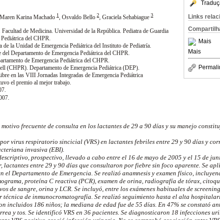
Traduç
1
2
3
Links rela
 Maren Karina Machado
,
Osvaldo Bello
,
Graciela Sehabiague
Compartilh
ca. Facultad de Medicina. Universidad de la República. Pediatra de Guardia
 Pediátrica del CHPR.
Mais
 de la Unidad de Emergencia Pediátrica del Instituto de Pediatría.
Mais
fe del Departamento de Emergencia Pediátrica del CHPR.
partamento de Emergencia Pediátrica del CHPR.
Permali
sell (CHPR). Departamento de Emergencia Pediátrica (DEP).
bre en las VIII Jornadas Integradas de Emergencia Pediátrica
vo el premio al mejor trabajo.
07.
007.
n motivo frecuente de consulta en los lactantes de 29 a 90 días y su manejo constit
por virus respiratorio sincicial (VRS) en lactantes febriles entre 29 y 90 días y co
cteriana invasiva (EBI).
escriptivo, prospectivo, llevado a cabo entre el 16 de mayo de 2005 y el 15 de ju
, lactantes entre 29 y 90 días que consultaron por fiebre sin foco aparente. Se ap
en el Departamento de Emergencia. Se realizó anamnesis y examen físico, incluyen
mograma, proteína C reactiva (PCR), examen de orina, radiografía de tórax, citoqu
vos de sangre, orina y LCR. Se incluyó, entre los exámenes habituales de screening
 técnica de inmunocromatografía. Se realizó seguimiento hasta el alta hospitalari
on incluidos 186 niños; la mediana de edad fue de 55 días. En 47% se constató an
rea y tos. Se identificó VRS en 36 pacientes. Se diagnosticaron 18 infecciones ur