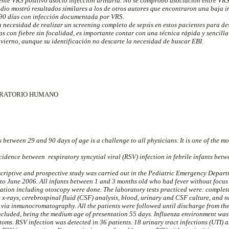
ente VRS positivo asoció infección urinaria. No se comprobó asociación entre VRS
udio mostró resultados similares a los de otros autores que encontraron una baja 
y 90 días con infección documentada por VRS.
a necesidad de realizar un screening completo de sepsis en estos pacientes para d
ías con fiebre sin focalidad, es importante contar con una técnica rápida y sencill
nvierno, aunque su identificación no descarte la necesidad de buscar EBI.
PIRATORIO HUMANO
s between 29 and 90 days of age is a challenge to all physicians. It is one of the m
cidence between respiratory syncytial viral (RSV) infection in febrile infants bet
scriptive and prospective study was carried out in the Pediatric Emergency Departm
o June 2006. All infants between 1 and 3 months old who had fever without focus
ation including otoscopy were done. The laboratory tests practiced were: complet
st x-rays, cerebrospinal fluid (CSF) analysis, blood, urinary and CSF culture, and
via inmunocromatography. All the patients were followed until discharge from the
ncluded, being the medium age of presentation 55 days. Influenza environment w
toms. RSV infection was detected in 36 patients. 18 urinary tract infections (UTI)