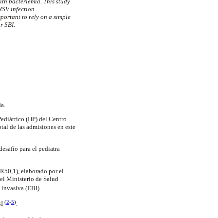
th bacteriemia. This study
RSV infection.
mportant to rely on a simple
r SBI.
da.
ediátrico (HP) del Centro
tal de las admisiones en este
desafío para el pediatra
R50,1), elaborado por el
 el Ministerio de Salud
 invasiva (EBI).
(
2
-
5
)
BI
.