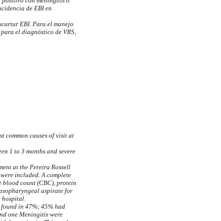
 positivo con meningitis o
incidencia de EBI en
escartar EBI. Para el manejo
a para el diagnóstico de VRS,
ost common causes of visit at
ween 1 to 3 months and severe
ent at the Pereira Rossell
 were included. A complete
e blood count (CBC), protein
 nasopharyngeal aspirate for
 hospital.
as found in 47%; 45% had
 and one Meningitis were