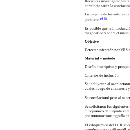
Recientes investigaciones
correlacionaron la asociación
La mayoría de los autores ha
(
6
-
8
)
positivos
.
Es posible que la introducció
diagnóstico y sobre el manejo
Objetivo
Detectar infección por VRS en
Material y método
Diseño descriptivo y prospec
Criterios de inclusión
Se incluyeron al azar lactan
cuales, luego de anamnesis y
Se correlacionó peso al nace
Se solicitaron los siguientes
citoquímico del líquido cefa
por inmunocromatografía en 
El citoquímico del LCR se co
proteína menor a 40 mg/dl, g