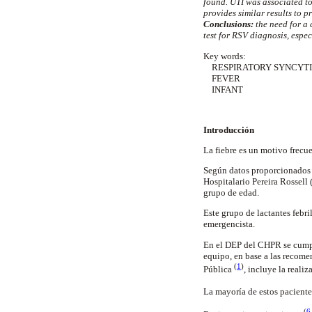
found. UTI was associated t
provides similar results to p
Conclusions:
the need for a 
test for RSV diagnosis, espec
Key words:
RESPIRATORY SYNCYTI
FEVER
INFANT
Introducción
La fiebre es un motivo frecue
Según datos proporcionados p
Hospitalario Pereira Rossell 
grupo de edad.
Este grupo de lactantes febri
emergencista.
En el DEP del CHPR se cumple
equipo, en base a las recome
(
1
)
Pública
, incluye la reali
La mayoría de estos paciente
(
6