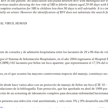
o RSV in one patient. No association was found between RSV with meningitis nor wi
revious studies showing the low risk of SBI in febrile infants aged 29-90 days with 
complete evaluation for SBI in children less then 90 days is still advisable. It is s i
ially on winter. However the identification of RSV does not substitute the search fo
AL VIRUS, HUMAN
nte de consulta y de admisión hospitalaria entre los lactantes de 29 a 90 días de vi
or el Sistema de Información Hospitalario, en el año 2004 ingresaron al Hospital P
(CHPR) 192 lactantes por fiebre sin foco aparente, que representaron el 17,5% del to
les, en el que ocurren las mayores controversias respecto del manejo, constituye un 
 desde hace varios años con un protocolo de manejo de fiebre sin foco (CIE 10 – 
ndaciones de la bibliografía. Este protocolo, que fue aprobado en abril de 1999 por
zación de un screening de laboratorio completo para descartar enfermedad bacteriana
s presenta una infección viral autolimitada, y sólo entre 3% y 8% desarrolla una E
-
9
)