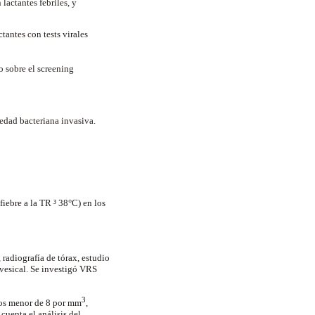
lactantes febriles, y
antes con tests virales
o sobre el screening
medad bacteriana invasiva.
iebre a la TR ³ 38°C) en los
 radiografía de tórax, estudio
vesical. Se investigó VRS
3
cos menor de 8 por mm
,
cuenta el análisis del