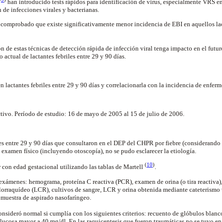
han introducido tests rápidos para identificación de virus, especialmente VRS en 
 de infecciones virales y bacterianas.
 comprobado que existe significativamente menor incidencia de EBI en aquellos lact
n de estas técnicas de detección rápida de infección viral tenga impacto en el futur
 actual de lactantes febriles entre 29 y 90 días.
 lactantes febriles entre 29 y 90 días y correlacionarla con la incidencia de enfer
tivo. Período de estudio: 16 de mayo de 2005 al 15 de julio de 2006.
tes entre 29 y 90 días que consultaron en el DEP del CHPR por fiebre (considerando f
 examen físico (incluyendo otoscopía), no se pudo esclarecer la etiología.
(
10
)
r con edad gestacional utilizando las tablas de Martell
.
 exámenes: hemograma, proteína C reactiva (PCR), examen de orina (o tira reactiva),
lorraquídeo (LCR), cultivos de sangre, LCR y orina obtenida mediante cateterismo 
muestra de aspirado nasofaríngeo.
nsideró normal si cumplía con los siguientes criterios: recuento de glóbulos blan
lucosa mayor a 40 mg/dl. En las raquicentesis que fueron traumáticas no se tuvo en 