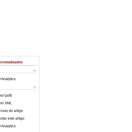
ersonalizados
 Analytics
ol (pdf)
 em XML
cias do artigo
itar este artigo
 Analytics