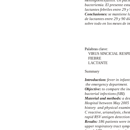
meningoencefalitis. Un paci
bacteriemia. El presente est
lactantes febriles entre 29 
Conclusiones:
se mantiene l
de lactantes entre 29 y 90 d
sobre todo en los meses de i
Palabras clave:
VIRUS SINCICIAL RES
FIEBRE
LACTANTE
Summary
Introduction:
fever in infant
the emergency department.
Objective:
to compare the in
bacterial infections (SBI).
Material and methods:
a de
Hospital between May 2005 t
history and physical examin
C reactive, urianalysis, che
rapid RSV antigen detection 
Results:
186 patients were i
upper respiratory tract symp