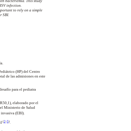
th bacteriemia. This study
RSV infection.
mportant to rely on a simple
r SBI.
da.
ediátrico (HP) del Centro
tal de las admisiones en este
desafío para el pediatra
R50,1), elaborado por el
 el Ministerio de Salud
 invasiva (EBI).
(
2
-
5
)
BI
.