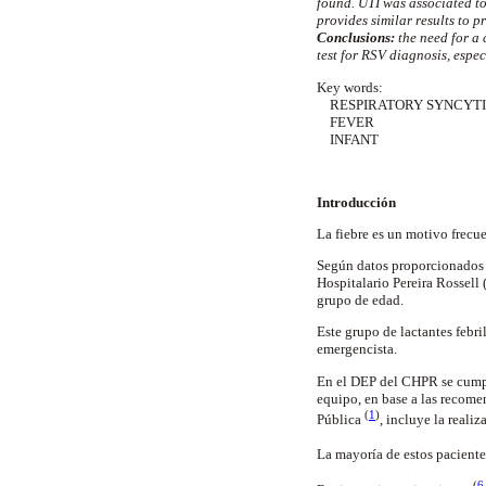
found. UTI was associated t
provides similar results to p
Conclusions:
the need for a 
test for RSV diagnosis, espec
Key words:
RESPIRATORY SYNCYTI
FEVER
INFANT
Introducción
La fiebre es un motivo frecue
Según datos proporcionados p
Hospitalario Pereira Rossell 
grupo de edad.
Este grupo de lactantes febri
emergencista.
En el DEP del CHPR se cumple
equipo, en base a las recome
(
1
)
Pública
, incluye la reali
La mayoría de estos paciente
(
6