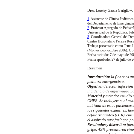
1
Dres. Loreley García Gariglio
,
1
. Asistente de Clínica Pediátri
del Departamento de Emergencia
2
. Profesor Agregado de Pediatría
Universidad de la República. Je
3
. Coordinadora General del De
Centro Hospitalario Pereira Ros
Trabajo presentado como Tema Li
(Montevideo, octubre 2006). Obtu
Fecha recibido: 7 de mayo de 20
Fecha aprobado: 27 de julio de 2
Resumen
Introducción:
la fiebre es u
pediatra emergencista.
Objetivo:
detectar infección 
incidencia de enfermedad ba
Material y método:
estudio d
CHPR. Se incluyeron, al azar
habitual de estos pacientes 
los siguientes exámenes: he
cefalorraquídeo (LCR), culti
el aspirado nasofaríngeo por
Resultados y discusión:
fuer
gripe; 45% presentaron rinor