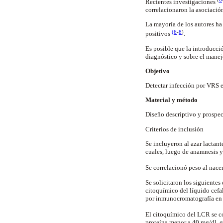
Recientes investigaciones
correlacionaron la asociación
La mayoría de los autores ha
(
6
-
8
)
positivos
.
Es posible que la introducció
diagnóstico y sobre el manejo
Objetivo
Detectar infección por VRS en
Material y método
Diseño descriptivo y prospec
Criterios de inclusión
Se incluyeron al azar lactan
cuales, luego de anamnesis y
Se correlacionó peso al nace
Se solicitaron los siguientes
citoquímico del líquido cefa
por inmunocromatografía en 
El citoquímico del LCR se co
proteína menor a 40 mg/dl, g