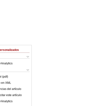
Personalizados
 Analytics
l (pdf)
lo en XML
cias del artículo
itar este artículo
 Analytics