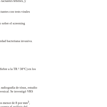
lactantes febriles, y
antes con tests virales
o sobre el screening
medad bacteriana invasiva.
iebre a la TR ³ 38°C) en los
 radiografía de tórax, estudio
vesical. Se investigó VRS
3
cos menor de 8 por mm
,
cuenta el análisis del