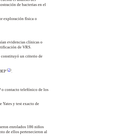
ostración de bacterias en el
or exploración física o
nían evidencias clínicas o
ntificación de VRS.
o constituyó un criterio de
(
2
)
 DEP
.
 o contacto telefónico de los
e Yates y test exacto de
Fueron enrolados 186 niños
nto de ellos pertenecieron al