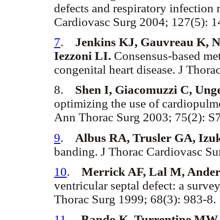
defects and respiratory infection
Cardiovasc Surg 2004; 127(5): 1
7
.
Jenkins KJ, Gauvreau K, 
Iezzoni LI.
Consensus-based metho
congenital heart disease. J Thor
8.
Shen I, Giacomuzzi C, Ung
optimizing the use of cardiopulm
Ann Thorac Surg 2003; 75(2): S
9
.
Albus RA, Trusler GA, Izu
banding. J Thorac Cardiovasc Sur
10
.
Merrick AF, Lal M, Ander
ventricular septal defect: a surv
Thorac Surg 1999; 68(3): 983-8.
11
.
Bando K, Turrentine MW, 