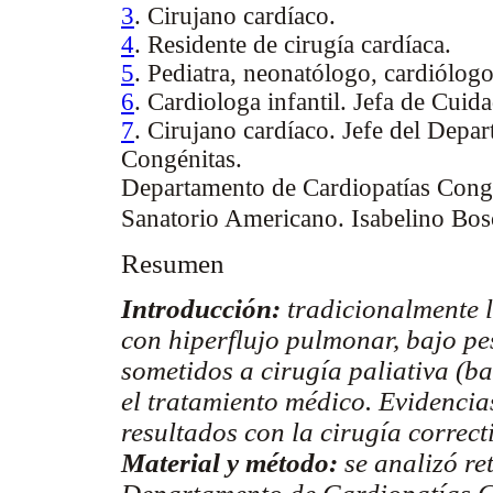
3
. Cirujano cardíaco.
4
. Residente de cirugía cardíaca.
5
. Pediatra, neonatólogo, cardiólogo 
6
. Cardiologa infantil. Jefa de Cuid
7
. Cirujano cardíaco. Jefe del Depa
Congénitas.
Departamento de Cardiopatías Cong
Sanatorio Americano. Isabelino B
Resumen
Introducción:
tradicionalmente l
con hiperflujo pulmonar, bajo pes
sometidos a cirugía paliativa (b
el tratamiento médico. Evidencia
resultados con la cirugía correct
Material y método:
se analizó re