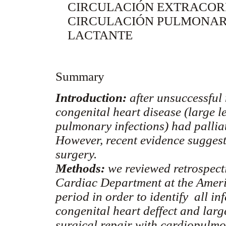
CIRCULACIÓN EXTRACOR
CIRCULACIÓN PULMONA
LACTANTE
Summary
Introduction:
after unsuccessful 
congenital heart disease (large le
pulmonary infections) had pallia
However, recent evidence suggest 
surgery.
Methods:
we reviewed retrospecti
Cardiac Department at the Amer
period in order to identify all i
congenital heart deffect and larg
surgical repair with cardiopulmo