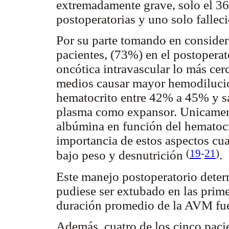
extremadamente grave, solo el 3
postoperatorias y uno solo falleci
Por su parte tomando en consider
pacientes, (73%) en el postoperat
oncótica intravascular lo más cer
medios causar mayor hemodilució
hematocrito entre 42% a 45% y sal
plasma como expansor. Unicament
albúmina en función del hematocri
importancia de estos aspectos cu
(
19
-
21
)
bajo peso y desnutrición
.
Este manejo postoperatorio deter
pudiese ser extubado en las prime
duración promedio de la AVM fuer
Además, cuatro de los cinco pacie