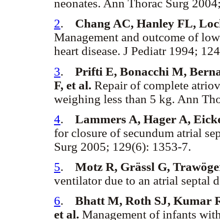
neonates. Ann Thorac Surg 2004;
2
.
Chang AC, Hanley FL, Loc
Management and outcome of low b
heart disease. J Pediatr 1994; 124
3
.
Prifti E, Bonacchi M, Bern
F, et al.
Repair of complete atriove
weighing less than 5 kg. Ann Th
4
.
Lammers A, Hager A, Eicke
for closure of secundum atrial se
Surg 2005; 129(6): 1353-7.
5
.
Motz R, Grässl G, Trawöge
ventilator due to an atrial septal
6
.
Bhatt M, Roth SJ, Kumar 
et al.
Management of infants with 