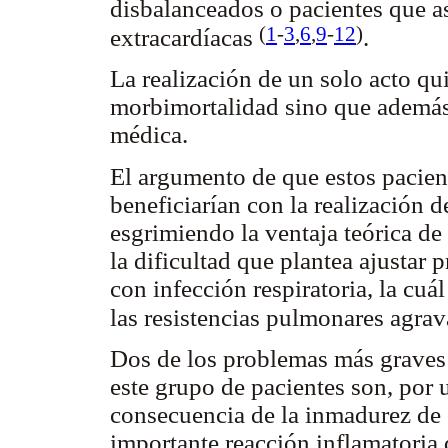
disbalanceados o pacientes que a
(
1
-
3
,
6
,
9
-
12
)
extracardíacas
.
La realización de un solo acto qu
morbimortalidad sino que además 
médica.
El argumento de que estos pacie
beneficiarían con la realización 
esgrimiendo la ventaja teórica d
la dificultad que plantea ajustar
con infección respiratoria, la cuá
las resistencias pulmonares agra
Dos de los problemas más graves
este grupo de pacientes son, por 
consecuencia de la inmadurez de c
importante reacción inflamatoria