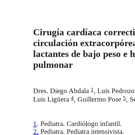
Cirugía cardíaca correct
circulación extracorpóre
lactantes de bajo peso e h
pulmonar
1
Dres. Diego Abdala
,
Luis Pedroz
4
5
Luis Ligüera
,
Guillermo Pose
,
S
1
. Pediatra. Cardiólogo infantil.
2.
Pediatra. Pediatra intensivista.