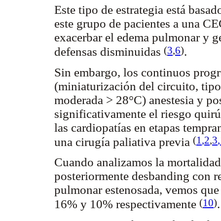
Este tipo de estrategia está basad
este grupo de pacientes a una CEC
exacerbar el edema pulmonar y gen
(
3
,
6
)
defensas disminuidas
.
Sin embargo, los continuos progr
(miniaturización del circuito, ti
moderada > 28°C) anestesia y pos
significativamente el riesgo quir
las cardiopatías en etapas tempra
(
1
,2
,
3
una cirugía paliativa previa
Cuando analizamos la mortalidad 
posteriormente desbanding con rep
pulmonar estenosada, vemos que la
(
10
)
16% y 10% respectivamente
.