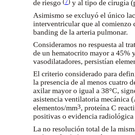
(
7
)
de riesgo
y al tipo de cirugía (
Asimismo se excluyó el único la
interventricular que al comienzo 
banding de la arteria pulmonar.
Consideramos no respuesta al tr
de un hematocrito mayor a 45% y
vasodilatadores, persistían elemen
El criterio considerado para defin
la presencia de al menos cuatro d
axilar mayor o igual a 38°C, signo
asistencia ventilatoria mecánica
3
elementos/mm
, proteína C reac
positivas o evidencia radiológica
La no resolución total de la mism