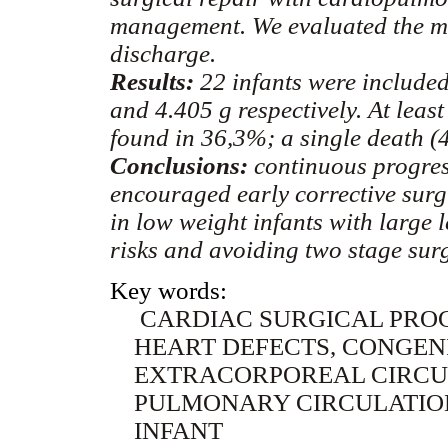
management. We evaluated the mo
discharge.
Results:
22 infants were include
and 4.405 g respectively. At lea
found in 36,3%; a single death (
Conclusions:
continuous progre
encouraged early corrective sur
in low weight infants with large 
risks and avoiding two stage surg
Key words:
CARDIAC SURGICAL PRO
HEART DEFECTS, CONGENIT
EXTRACORPOREAL CIRCU
PULMONARY CIRCULATIO
INFANT