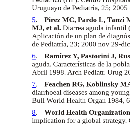
Uruguayo de Pediatría, 25; 2005
5
.
Pírez MC, Pardo L, Tanzi 
MJ, et al.
Diarrea aguda infantil 
Aplicación de un plan de diagnó
de Pediatría, 23; 2000 nov 29-di
6
.
Ramírez Y, Pastorini J, Ru
aguda. Características de la pob
Abril 1998. Arch Pediatr. Urug 2
7
.
Feachen RG, Koblinsky M
diarrhoeal diseases among young 
Bull World Health Organ 1984, 6
8
.
World Health Organizatio
implication for a global strateg