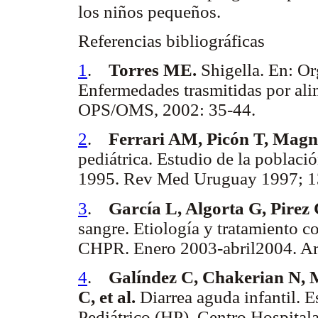
los niños pequeños.
Referencias bibliográficas
1
.
Torres ME.
Shigella. En: O
Enfermedades trasmitidas por al
OPS/OMS, 2002: 35-44.
2
.
Ferrari AM, Picón T, Mag
pediátrica. Estudio de la població
1995. Rev Med Uruguay 1997; 13
3
.
García L, Algorta G, Pirez
sangre. Etiología y tratamiento co
CHPR. Enero 2003-abril2004. Arc
4
.
Galíndez C, Chakerian N, M
C, et al.
Diarrea aguda infantil. E
Pediátrico (HP). Centro Hospital