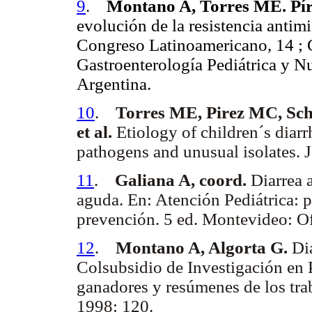
9
.
Montano A, Torres ME. Píre
evolución de la resistencia antim
Congreso Latinoamericano, 14 ;
Gastroenterología Pediátrica y N
Argentina.
10
.
Torres ME, Pirez MC, Sche
et al.
Etiology of children´s diar
pathogens and unusual isolates. 
11
.
Galiana A, coord.
Diarrea a
aguda. En: Atención Pediátrica: p
prevención. 5 ed. Montevideo: Of
12
.
Montano A, Algorta G.
Dia
Colsubsidio de Investigación en P
ganadores y resúmenes de los tra
1998: 120.