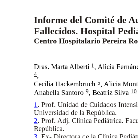
Informe del Comité de Au
Fallecidos. Hospital Pedi
Centro Hospitalario Pereira Ro
1
Dras. Marta Alberti
,
Alicia Ferná
4
,
5
Cecilia Hackembruch
,
Alicia Mon
9
10
Anabella Santoro
,
Beatriz Silva
1
. Prof. Unidad de Cuidados Intens
Universidad de la República.
2
. Prof. Adj. Clínica Pediátrica. Fa
República.
3
. Ex- Directora de la Clínica Pedi